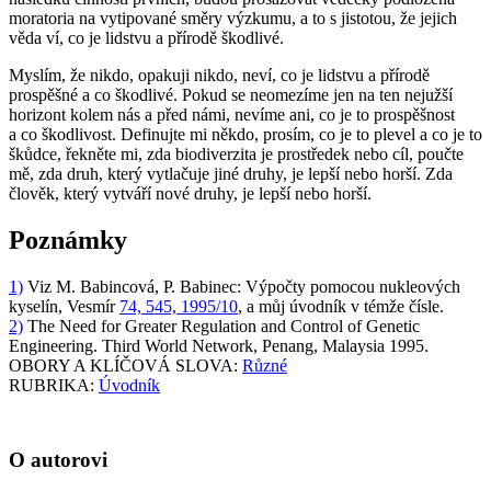
moratoria na vytipované směry výzkumu, a to s jistotou, že jejich
věda ví, co je lidstvu a přírodě škodlivé.
Myslím, že nikdo, opakuji nikdo, neví, co je lidstvu a přírodě
prospěšné a co škodlivé. Pokud se neomezíme jen na ten nejužší
horizont kolem nás a před námi, nevíme ani, co je to prospěšnost
a co škodlivost. Definujte mi někdo, prosím, co je to plevel a co je to
škůdce, řekněte mi, zda biodiverzita je prostředek nebo cíl, poučte
mě, zda druh, který vytlačuje jiné druhy, je lepší nebo horší. Zda
člověk, který vytváří nové druhy, je lepší nebo horší.
Poznámky
1)
Viz M. Babincová, P. Babinec: Výpočty pomocou nukleových
kyselín, Vesmír
74, 545, 1995/10
, a můj úvodník v témže čísle.
2)
The Need for Greater Regulation and Control of Genetic
Engineering. Third World Network, Penang, Malaysia 1995.
OBORY A KLÍČOVÁ SLOVA:
Různé
RUBRIKA:
Úvodník
O autorovi