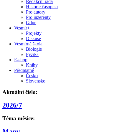
Redakční rada
Historie časopisu
Pro autory
Pro inzerenty
Gdpr
Vesmír+
Projekty
Diskuse
Vesmírná škola
Biologie
Fyzika
E-shop
Knihy
Předplatné
Česko
Slovensko
Aktuální číslo:
2026/7
Téma měsíce:
Mapy