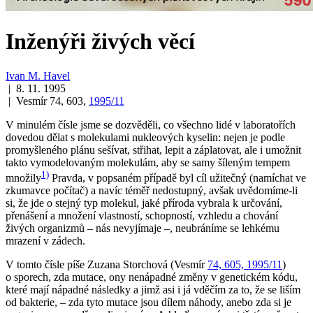
Inženýři živých věcí
Ivan M. Havel
| 8. 11. 1995
| Vesmír 74, 603,
1995/11
V minulém čísle jsme se dozvěděli, co všechno lidé v laboratořích
dovedou dělat s molekulami nukleových kyselin: nejen je podle
promyšleného plánu sešívat, střihat, lepit a záplatovat, ale i umožnit
takto vymodelovaným molekulám, aby se samy šíleným tempem
1)
množily
Pravda, v popsaném případě byl cíl užitečný (namíchat ve
zkumavce počítač) a navíc téměř nedostupný, avšak uvědomíme-li
si, že jde o stejný typ molekul, jaké příroda vybrala k určování,
přenášení a množení vlastností, schopností, vzhledu a chování
živých organizmů – nás nevyjímaje –, neubráníme se lehkému
mrazení v zádech.
V tomto čísle píše Zuzana Storchová (Vesmír
74, 605, 1995/11
)
o sporech, zda mutace, ony nenápadné změny v genetickém kódu,
které mají nápadné následky a jimž asi i já vděčím za to, že se liším
od bakterie, – zda tyto mutace jsou dílem náhody, anebo zda si je