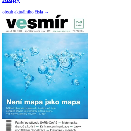
obsah aktuálního čísla
→