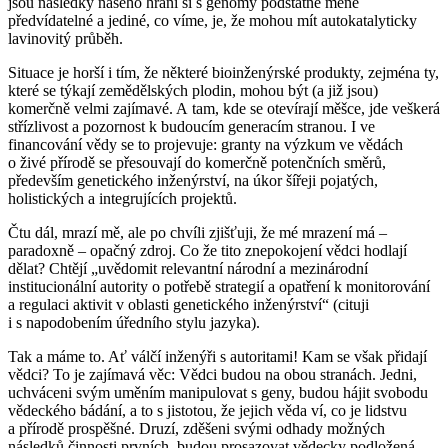
jsou následky našeho hraní si s genomy podstatně méně
předvídatelné a jediné, co víme, je, že mohou mít autokatalyticky
lavinovitý průběh.
Situace je horší i tím, že některé bioinženýrské produkty, zejména ty,
které se týkají zemědělských plodin, mohou být (a již jsou)
komerčně velmi zajímavé. A tam, kde se otevírají měšce, jde veškerá
střízlivost a pozornost k budoucím generacím stranou. I ve
financování vědy se to projevuje: granty na výzkum ve vědách
o živé přírodě se přesouvají do komerčně potenčních směrů,
především genetického inženýrství, na úkor šířeji pojatých,
holistických a integrujících projektů.
Čtu dál, mrazí mě, ale po chvíli zjišťuji, že mé mrazení má –
paradoxně – opačný zdroj. Co že tito znepokojení vědci hodlají
dělat? Chtějí „uvědomit relevantní národní a mezinárodní
institucionální autority o potřebě strategií a opatření k monitorování
a regulaci aktivit v oblasti genetického inženýrství“ (cituji
i s napodobením úředního stylu jazyka).
Tak a máme to. Ať válčí inženýři s autoritami! Kam se však přidají
vědci? To je zajímavá věc: Vědci budou na obou stranách. Jedni,
uchváceni svým uměním manipulovat s geny, budou hájit svobodu
vědeckého bádání, a to s jistotou, že jejich věda ví, co je lidstvu
a přírodě prospěšné. Druzí, zděšeni svými odhady možných
následků činnosti prvních, budou prosazovat vědecky podložená