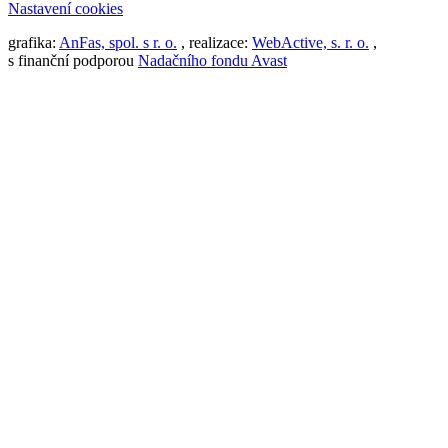
Nastavení cookies
grafika:
AnFas, spol. s r. o.
, realizace:
WebActive, s. r. o.
,
s finanční podporou
Nadačního fondu Avast