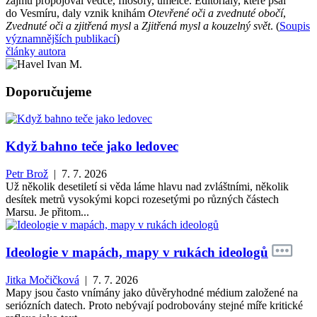
zájmů propojoval vědce, filosofy, umělce. Editoriály, které psal
do Vesmíru, daly vznik knihám
Otevřené oči a zvednuté obočí
,
Zvednuté oči a zjitřená mysl
a
Zjitřená mysl a kouzelný svět
. (
Soupis
významnějších publikací
)
články autora
Doporučujeme
Když bahno teče jako ledovec
Petr Brož
| 7. 7. 2026
Už několik desetiletí si věda láme hlavu nad zvláštními, několik
desítek metrů vysokými kopci rozesetými po různých částech
Marsu. Je přitom...
Ideologie v mapách, mapy v rukách ideologů
Jitka Močičková
| 7. 7. 2026
Mapy jsou často vnímány jako důvěryhodné médium založené na
seriózních datech. Proto nebývají podrobovány stejné míře kritické