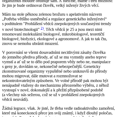
organizmus moudře ordinuje sám. A hleďme, máme i třetí možnost:
že jim je bude ordinovat člověk, velký inženýr živých věcí.
Mám na stole pěknou zelenou brožuru s apelativním názvem
„Potřeba většího usměrnění a regulace genetického inženýrství“
s podtitulem "Prohlášení vědců znepokojených současnými trendy
2)
v nové biotechnologii"
. Těch vědců je 25 a jsou mezi nimi
renomovaní molekulární biologové, mikrobiologové, teoretičtí
biologové, biofyzici, ekologové a agronomové. A jak to tak čtu,
znovu se nemohu ubránit mrazení.
V porovnání se všemi dosavadními necitlivými zásahy člověka
do jemného přediva přírody, ať už se mu vymstily anebo teprve
vymstí a ať už se to dělo pod praporem vědy nebo ne, manipulace
s geny je, dovídám se, nekonečně nebezpečnější. Geneticky
zkonstruované organizmy vypuštěné nebo uniknuvší do přírody
mohou migrovat, dále mutovat a rozmnožovat se
nekontrolovatelným způsobem. Ve volné přírodě pak mohou být
nenápadně vtaženy do mechanizmu přirozeného výběru, z něhož
vystoupí v nové, dokonalejší a k přežití přizpůsobené podobě
(a všechny nás sežerou, což se už v prohlášení znepokojených
vědců neuvádí).
Žádná legrace, však. Je jisté, že třeba vedle radioaktivního zamoření,
které má koneckonců přece jen svůj známý, i když dlouhý poločas,