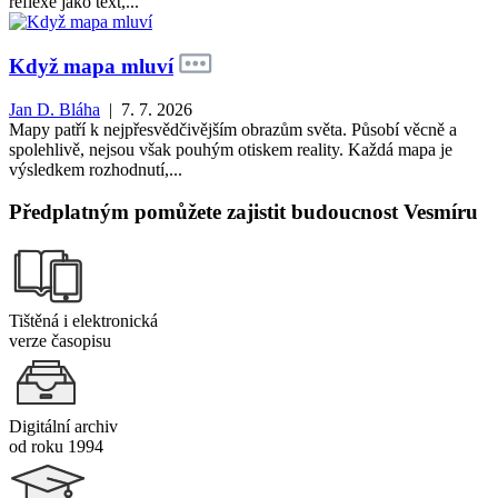
reflexe jako text,...
Když mapa mluví
Jan D. Bláha
| 7. 7. 2026
Mapy patří k nejpřesvědčivějším obrazům světa. Působí věcně a
spolehlivě, nejsou však pouhým otiskem reality. Každá mapa je
výsledkem rozhodnutí,...
Předplatným pomůžete zajistit budoucnost Vesmíru
Tištěná i elektronická
verze časopisu
Digitální archiv
od roku 1994