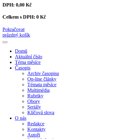
DPH:
0,00 Kč
Celkem s DPH:
0 Kč
Pokračovat
prázdný košík
Domů
Aktuální číslo
Téma měsíce
Časopis
Archiv časopisu
On-line články
Témata měsíce
Multimédia
Rubriky
Obory
Seriály
Klíčová slova
O nás
Redakce
Kontakty
Autoři