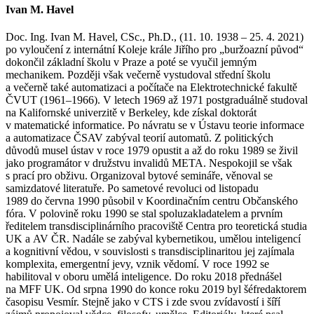
Ivan M. Havel
Doc. Ing. Ivan M. Havel, CSc., Ph.D., (11. 10. 1938 – 25. 4. 2021)
po vyloučení z internátní Koleje krále Jiřího pro „buržoazní původ“
dokončil základní školu v Praze a poté se vyučil jemným
mechanikem. Později však večerně vystudoval střední školu
a večerně také automatizaci a počítače na Elektrotechnické fakultě
ČVUT (1961–1966). V letech 1969 až 1971 postgraduálně studoval
na Kalifornské univerzitě v Berkeley, kde získal doktorát
v matematické informatice. Po návratu se v Ústavu teorie informace
a automatizace ČSAV zabýval teorií automatů. Z politických
důvodů musel ústav v roce 1979 opustit a až do roku 1989 se živil
jako programátor v družstvu invalidů META. Nespokojil se však
s prací pro obživu. Organizoval bytové semináře, věnoval se
samizdatové literatuře. Po sametové revoluci od listopadu
1989 do června 1990 působil v Koordinačním centru Občanského
fóra. V polovině roku 1990 se stal spoluzakladatelem a prvním
ředitelem transdisciplinárního pracoviště Centra pro teoretická studia
UK a AV ČR. Nadále se zabýval kybernetikou, umělou inteligencí
a kognitivní vědou, v souvislosti s transdisciplinaritou jej zajímala
komplexita, emergentní jevy, vznik vědomí. V roce 1992 se
habilitoval v oboru umělá inteligence. Do roku 2018 přednášel
na MFF UK. Od srpna 1990 do konce roku 2019 byl šéfredaktorem
časopisu Vesmír. Stejně jako v CTS i zde svou zvídavostí i šíří