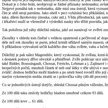
Dokud je z čeho bráti, neobjevují se žádné příznaky nedostatku; avšak
Nejprvé pomáhá tuk v nedostatku, dále mizí ona ústrojí, která vyzname
čím je uhlí stroji parnímu. Jako oheň v peci vyhásíná bez přikládání,
tuky, dílem škroboviny (mouka, cukr atd.). Věda přírodnická, jak samo
i lékařství snaží se všemožně z výsledků nauky této těžiti pravidla, 
Tak položena juž záhy důležitá otázka, jaké asi nastávají ve zvířeti z
Zkoušky v ohledu tom činěné s velikou opatrností a pečlivostí ač dopo
déle než rok zkoušky se psem, jehož krmili střídavě samým masem, 
S příkladnou vytrvalostí určili každého dne váhu zvířete, vahu a luče
Důležitý je pak nález Magendiův, který vyskoumal, že zvířata, krmí-l
s dostatek potravy dříve obvyklé a přiměřené. Zvíře pohlcuje sice nár
také Bidder, Boussingault, Chossat, Frerichs, Lehman a j. Zajímavé i 
bezpečných počtů, mnoholi částek té neb oné látky v těle ubývá v stavu
zvlášť; druhou hrdličku mořil hladem a po smrti hned rovněž tělo její 
starým vykrmeným mohla ztratiti se i polovička váhy (46-48 procent) n
Co se jednotlivých ústrojí dotýče, shledal Chossat pilným vážením, 
Ze 100 dílů tuku ztrávily hrdličky hladem umořené celkem 93 dílů.
Ze 100 dílů krve ... 61 dílů.