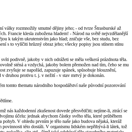
ní války rozmnožily smutné dějiny jeho; - od tvrze Štrasburské až
ých. Francie klesla zubožena hladem! - Národ na světě nejvzdělanější
jou k takým ukrutenstvím jako hlad; zničuje vše, bez studu, bez
 není s to vylíčiti hrůzný obraz jeho; všecky popisy jsou stínem stínu
 svíti podivně, jakoby v nich odrážeti se měla veškerá prázdnota těla.
imovolně sténá a vzdychá, jakoby bolem přemožen nad tím, čeho se mu
enost zvyšuje se napořád, zapuzuje spánek, spůsobuje blouznění,
v druhou protivu t. j. v nežití - v stav mrtvý je dokonán.
itém tomto thematu národního hospodářství naše původní pozorování
ětlíme.
ž nás každodenní zkušenost dovede přesvědčiti; nejíme-li, ztrácí se
 k dvojímu účelu: jednak abychom částky svého těla, které průběhem
lo a pohyb. V ohledu prvním je tělo naše jako budova nějaká, kteráž
 povinnosti této dostáli. V organismu lidském nepřibývá-li látek, tož
hty, pokožka, sliz atd., čímž také odebírají tělu stavebního materialu.