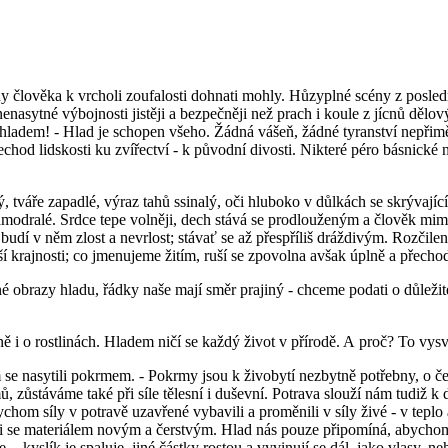
kdy člověka k vrcholi zoufalosti dohnati mohly. Hůzyplné scény z posled
asytné výbojnosti jistěji a bezpečněji než prach i koule z jícnů dělov
 hladem! - Hlad je schopen všeho. Žádná vášeň, žádné tyranství nepřimě
 přechod lidskosti ku zvířectví - k původní divosti. Nikteré péro básnické
, tváře zapadlé, výraz tahů ssinalý, oči hluboko v důlkách se skrývající
zamodralé. Srdce tepe volněji, dech stává se prodlouženým a člověk m
l budí v něm zlost a nevrlost; stávať se až přespříliš dráždivým. Rozčil
í krajnosti; co jmenujeme žitím, ruší se zpovolna avšak úplně a přechod 
é obrazy hladu, řádky naše mají směr prajiný - chceme podati o důlež
ně i o rostlinách. Hladem ničí se každý život v přírodě. A proč? To vysv
e nasytili pokrmem. - Pokrmy jsou k živobytí nezbytně potřebny, o čem
ů, zůstáváme také při síle tělesní i duševní. Potrava slouží nám tudiž
bychom síly v potravě uzavřené vybavili a proměnili v síly živé - v tep
aditi se materiálem novým a čerstvým. Hlad nás pouze připomíná, abychom
 - kyslík je spaluje, jiné částky rostou a vyvinují se dál, jako vlasy, ne