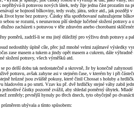
 nepřibývá-li potravou nových látek, tedy žije jedna část prozatím na p
návají se hojností bílkoviny, tedy svaly, játra, srdce atd., jak pozděj
 tak život hyne bez potravy. Částky těla spotřebované nahražujeme bílko
 sebou se rozumí, s neunavnou pílí sleduje lučebné složení potravy a o
jak dlužno zacházeti s potravou v těle zdravém anebo chorobami sklíčené
měny poměrů, zadrží-li se mu jistý důležitý pro výživu druh potravy a pa
sud nedostihly úplně cíle, přec juž mnohé velmi zajímavé výsledky vyne
občas zase masem a tukem a jindy opět masem a cukrem, dále výhradně
bné složení potravy, všech výměšků atd.
i se po delší dobu tak nedostatečně a skrovně, že by konečně zahynouti
uživě potravu, avšak zahyne asi v stejném čase, v kterém by i při část
stejně hrůzné jsou zvláště pokusy, které činil Chossat s holuby a hrdli
 hladovém a po smrti. Vzav ku př. dvě hrdličky stejné váhy zabil jednu 
a jednotlivé částky pozorně zvážil, aby shledal poměrný úbytek. Mladé h
ež zemřely; prvnější hynuly po třech dnech, tyto obyčejně po dvanácti 
že průměrem ubývala a tímto spůsobem: