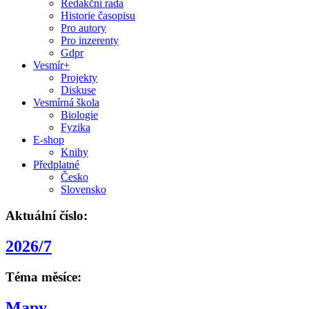
Redakční rada
Historie časopisu
Pro autory
Pro inzerenty
Gdpr
Vesmír+
Projekty
Diskuse
Vesmírná škola
Biologie
Fyzika
E-shop
Knihy
Předplatné
Česko
Slovensko
Aktuální číslo:
2026/7
Téma měsíce:
Mapy