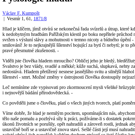
Václav F. Kumpošt
| Vesmír 1, 61,
1871/8
Hlad je klíčem, jímž otvírá se nekonečná řada svízelů a útrap, které 
k nedobytným hradbám Pařížským klestil po boku nepřítele průchod nen
svržen s výsluní slávy a mohutnosti v temno nicoty a bídného úpění -
smilování! Je to nejkrajnější šílenství bojující za bytí či nebytí; je to
pravé přesmutné zkušenosti. -
Viděli jste člověka hladem mroucího? Obličej jeho je bledý, bleděžlutý
Svalstvo je bez vlády, svadlé a měkké; kůže suchá, slupkavá, nehty 
nedostává. Hladem přetížený nesnese jasnějšího svitu a silnější hlaho
šílenství - smrt. Možné změny v ústrojnosti člověka dostoupily nejzazš
Leč nemíníme zde vypisovati pro zkormoucení mysli všeliké hrůzypln
i nejnovější bádání přírodovědecká. -
Co pověděli jsme o člověku, platí o všech jiných tvorech, platí poměr
Víme dobře, že hlad je nemilým pocitem, upomínajícím nás, abychom s
tělo naše pomalu a pozbývá síly k práci, požíváme-li s dostatek pokrm
úkonů životních se porušily, opět nahradili a zároveň rostli, jednak a
ustavičně boří se a ustavičně znova staví. Sešlé části její musí nahr
zajisté ubývá jich napořád; každým dechem ztrácejí se jisté částky krve,