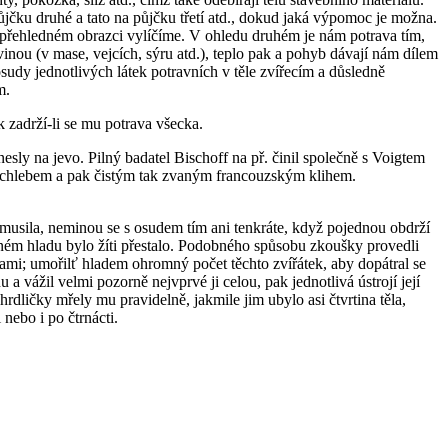
ůjčku druhé a tato na půjčku třetí atd., dokud jaká výpomoc je možna.
i v přehledném obrazci vylíčíme. V ohledu druhém je nám potrava tím,
vinou (v mase, vejcích, sýru atd.), teplo pak a pohyb dávají nám dílem
sudy jednotlivých látek potravních v těle zvířecím a důsledně
m.
k zadrží-li se mu potrava všecka.
sly na jevo. Pilný badatel Bischoff na př. činil společně s Voigtem
 chlebem a pak čistým tak zvaným francouzským klihem.
 musila, neminou se s osudem tím ani tenkráte, když pojednou obdrží
ečném hladu bylo žíti přestalo. Podobného spůsobu zkoušky provedli
čkami; umořilť hladem ohromný počet těchto zvířátek, aby dopátral se
a vážil velmi pozorně nejvprvé ji celou, pak jednotlivá ústrojí její
rdličky mřely mu pravidelně, jakmile jim ubylo asi čtvrtina těla,
nebo i po čtrnácti.