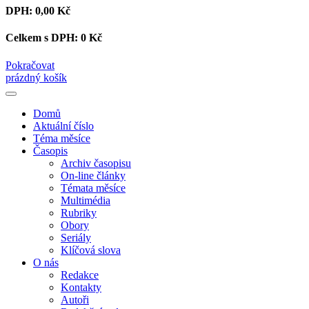
DPH:
0,00 Kč
Celkem s DPH:
0 Kč
Pokračovat
prázdný košík
Domů
Aktuální číslo
Téma měsíce
Časopis
Archiv časopisu
On-line články
Témata měsíce
Multimédia
Rubriky
Obory
Seriály
Klíčová slova
O nás
Redakce
Kontakty
Autoři