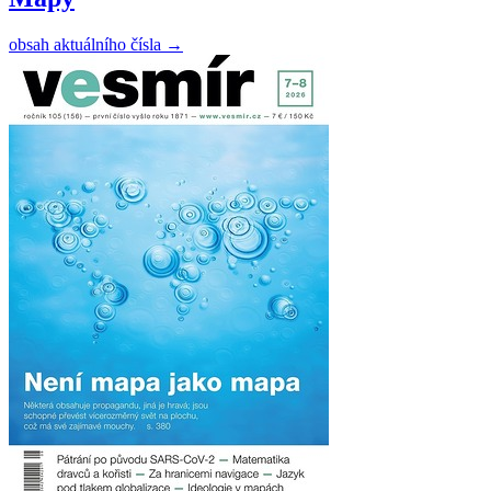
obsah aktuálního čísla
→