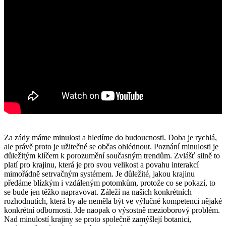
Za zády máme minulost a hledíme do budoucnosti. Doba je rychlá,
ale právě proto je užitečné se občas ohlédnout. Poznání minulosti je
důležitým klíčem k porozumění současným trendům. Zvlášť silně to
platí pro krajinu, která je pro svou velikost a povahu interakcí
mimořádně setrvačným systémem. Je důležité, jakou krajinu
předáme blízkým i vzdáleným potomkům, protože co se pokazí, to
se bude jen těžko napravovat. Záleží na našich konkrétních
rozhodnutích, která by ale neměla být ve výlučné kompetenci nějaké
konkrétní odbornosti. Jde naopak o výsostně mezioborový problém.
Nad minulostí krajiny se proto společně zamýšlejí botanici,