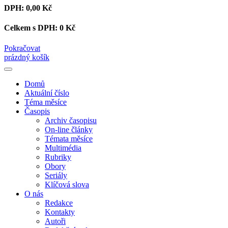
DPH:
0,00 Kč
Celkem s DPH:
0 Kč
Pokračovat
prázdný košík
Domů
Aktuální číslo
Téma měsíce
Časopis
Archiv časopisu
On-line články
Témata měsíce
Multimédia
Rubriky
Obory
Seriály
Klíčová slova
O nás
Redakce
Kontakty
Autoři