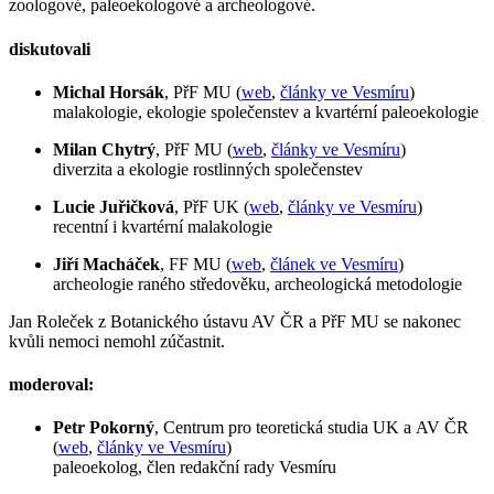
zoologové, paleoekologové a archeologové.
diskutovali
Michal Horsák
, PřF MU (
web
,
články ve Vesmíru
)
malakologie, ekologie společenstev a kvartérní paleoekologie
Milan Chytrý
, PřF MU (
web
,
články ve Vesmíru
)
diverzita a ekologie rostlinných společenstev
Lucie Juřičková
, PřF UK (
web
,
články ve Vesmíru
)
recentní i kvartérní malakologie
Jiří Macháček
, FF MU (
web
,
článek ve Vesmíru
)
archeologie raného středověku, archeologická metodologie
Jan Roleček z Botanického ústavu AV ČR a PřF MU se nakonec
kvůli nemoci nemohl zúčastnit.
moderoval:
Petr Pokorný
, Centrum pro teoretická studia UK a AV ČR
(
web
,
články ve Vesmíru
)
paleoekolog, člen redakční rady Vesmíru