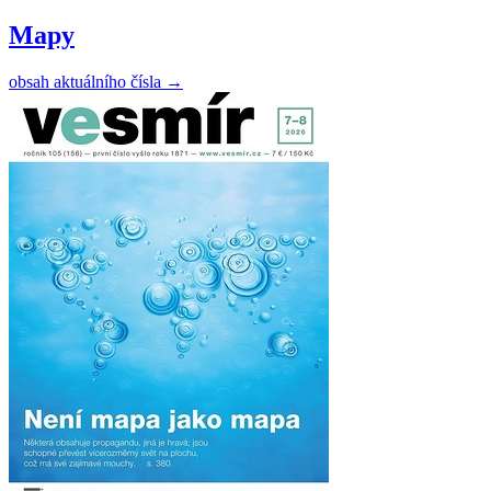
Mapy
obsah aktuálního čísla
→