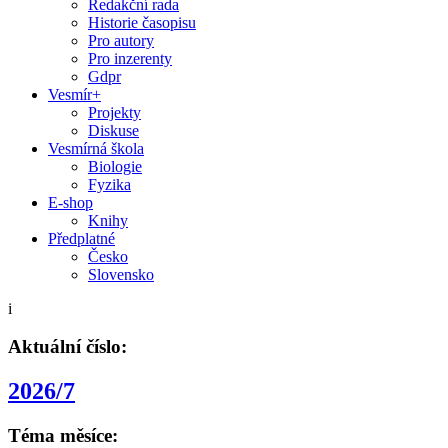
Redakční rada
Historie časopisu
Pro autory
Pro inzerenty
Gdpr
Vesmír+
Projekty
Diskuse
Vesmírná škola
Biologie
Fyzika
E-shop
Knihy
Předplatné
Česko
Slovensko
i
Aktuální číslo:
2026/7
Téma měsíce: