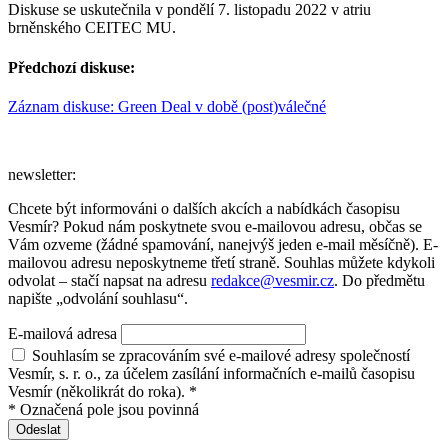
Diskuse se uskutečnila v pondělí 7. listopadu 2022 v atriu
brněnského CEITEC MU.
Předchozí diskuse:
Záznam diskuse: Green Deal v době (post)válečné
newsletter:
Chcete být informováni o dalších akcích a nabídkách časopisu
Vesmír? Pokud nám poskytnete svou e-mailovou adresu, občas se
Vám ozveme (žádné spamování, nanejvýš jeden e-mail měsíčně). E-
mailovou adresu neposkytneme třetí straně. Souhlas můžete kdykoli
odvolat – stačí napsat na adresu
redakce@vesmir.cz
. Do předmětu
napište „odvolání souhlasu“.
E-mailová adresa
Souhlasím se zpracováním své e-mailové adresy společností
Vesmír, s. r. o., za účelem zasílání informačních e-mailů časopisu
Vesmír (několikrát do roka). *
* Označená pole jsou povinná