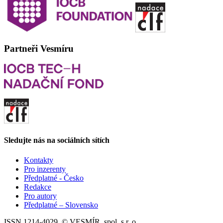
Partneři Vesmíru
Sledujte nás na sociálních sítích
Kontakty
Pro inzerenty
Předplatné - Česko
Redakce
Pro autory
Předplatné – Slovensko
ISSN 1214-4029, © VESMÍR, spol. s r. o.