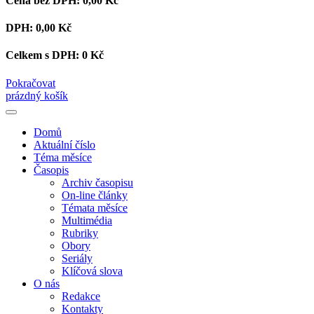
Cena bez DPH:
0,00 Kč
DPH:
0,00 Kč
Celkem s DPH:
0 Kč
Pokračovat
prázdný košík
Domů
Aktuální číslo
Téma měsíce
Časopis
Archiv časopisu
On-line články
Témata měsíce
Multimédia
Rubriky
Obory
Seriály
Klíčová slova
O nás
Redakce
Kontakty