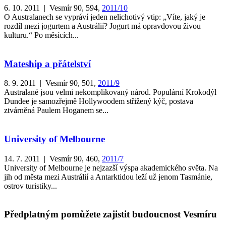
6. 10. 2011 | Vesmír 90, 594,
2011/10
O Australanech se vypráví jeden nelichotivý vtip: „Víte, jaký je
rozdíl mezi jogurtem a Austrálií? Jogurt má opravdovou živou
kulturu.“ Po měsících...
Mateship a přátelství
8. 9. 2011 | Vesmír 90, 501,
2011/9
Australané jsou velmi nekomplikovaný národ. Populární Krokodýl
Dundee je samozřejmě Hollywoodem střižený kýč, postava
ztvárněná Paulem Hoganem se...
University of Melbourne
14. 7. 2011 | Vesmír 90, 460,
2011/7
University of Melbourne je nejzazší výspa akademického světa. Na
jih od města mezi Austrálií a Antarktidou leží už jenom Tasmánie,
ostrov turistiky...
Předplatným pomůžete zajistit budoucnost Vesmíru