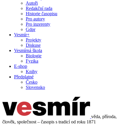
Autoři
Redakční rada
Historie časopisu
Pro autory
Pro inzerenty
Gdpr
Vesmír+
Projekty
Diskuse
Vesmírná škola
Biologie
Fyzika
E-shop
Knihy
Předplatné
Česko
Slovensko
věda, příroda,
člověk, společnost – časopis s tradicí od roku 1871