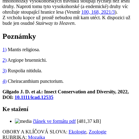
mnohonožky vysokohorských trávníků stoupají rychleji než lesní
druhy. Naproti tomu tyto vysokohorské (a endemické) druhy víc
ohrožuje stoupající hranice lesa (Vesmír
100, 168, 2021/3
).
Z vrcholu kopce už prostě nebudou mít kam utéct. K dispozici už
bude jen osudné
Stairway to Heaven
.
Poznámky
1)
Mantis religiosa.
2)
Argiope bruennichi.
3)
Ruspolia nitidula.
4)
Cheiracanthium punctorium.
Gilgado J. D. et al.: Insect Conservation and Diversity, 2022,
DOI:
10.1111/icad.12535
Ke stažení
článek ve formátu pdf
[481,37 kB]
OBORY A KLÍČOVÁ SLOVA:
Ekologie
,
Zoologie
RUBRIKA:
Mozaika