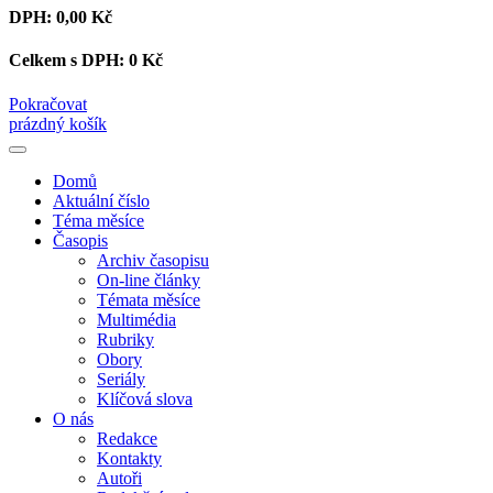
DPH:
0,00 Kč
Celkem s DPH:
0 Kč
Pokračovat
prázdný košík
Domů
Aktuální číslo
Téma měsíce
Časopis
Archiv časopisu
On-line články
Témata měsíce
Multimédia
Rubriky
Obory
Seriály
Klíčová slova
O nás
Redakce
Kontakty
Autoři