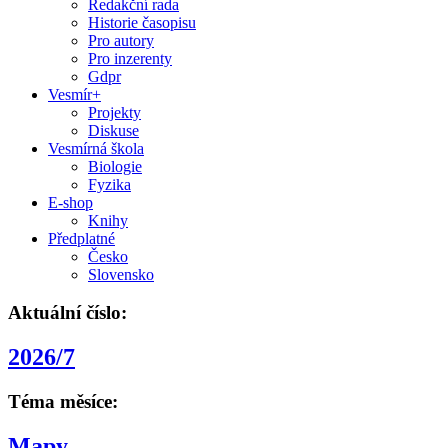
Redakční rada
Historie časopisu
Pro autory
Pro inzerenty
Gdpr
Vesmír+
Projekty
Diskuse
Vesmírná škola
Biologie
Fyzika
E-shop
Knihy
Předplatné
Česko
Slovensko
Aktuální číslo:
2026/7
Téma měsíce:
Mapy