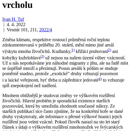
vrcholu
Ivan H. Tuf
| 4. 4. 2022
| Vesmír 101, 211,
2022/4
Změna klimatu, respektive rostoucí průměrná roční teplota
zdokumentovaná v průběhu 20. století, mění mimo jiné areál
1)
2)
výskytu mnoha živočichů. Kudlanky,
křižáci pruhovaní
ani
3)
kobylky kuželohlavé
už nejsou na našem území vůbec vzácností.
Už u nás nepotkáváme jen náhodné migranty z jihu, ale na řadě míst
se úspěšně množí a přezimují. Posun areálů k pólům se studuje
poměrně snadno, protože „exotické“ druhy vzbuzují pozornost
4)
i u laické veřejnosti, byť třeba u zápřednice jedovaté
to vzbuzuje
spíš znepokojení než nadšení.
Mnohem obtížnější je studovat změny ve výškovém rozšíření
živočichů. Hlavní problém je sporadická existence starších
pozorování, která by umožnila zhodnotit současné nálezy. Ze
starších publikací sice často zjistíme, že na konkrétní hoře se dané
druhy vyskytovaly, ale informace o přesné výškové hranici jejich
rozšíření jsou velmi vzácné. Pokud člověk narazí na sto let starý
článek s údaji o výškovém rozšíření mnohonožek ve švýcarských