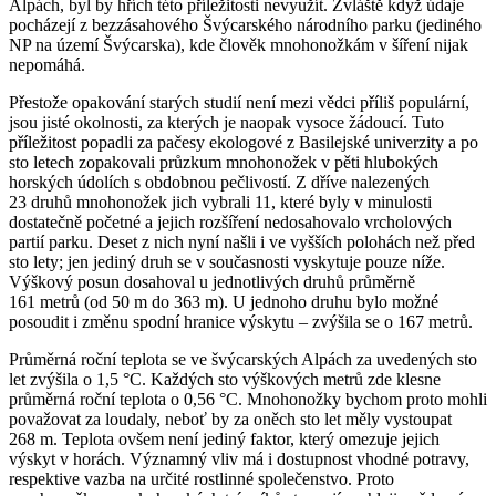
Alpách, byl by hřích této příležitosti nevyužít. Zvláště když údaje
pocházejí z bezzásahového Švýcarského národního parku (jediného
NP na území Švýcarska), kde člověk mnohonožkám v šíření nijak
nepomáhá.
Přestože opakování starých studií není mezi vědci příliš populární,
jsou jisté okolnosti, za kterých je naopak vysoce žádoucí. Tuto
příležitost popadli za pačesy ekologové z Basilejské univerzity a po
sto letech zopakovali průzkum mnohonožek v pěti hlubokých
horských údolích s obdobnou pečlivostí. Z dříve nalezených
23 druhů mnohonožek jich vybrali 11, které byly v minulosti
dostatečně početné a jejich rozšíření nedosahovalo vrcholových
partií parku. Deset z nich nyní našli i ve vyšších polohách než před
sto lety; jen jediný druh se v současnosti vyskytuje pouze níže.
Výškový posun dosahoval u jednotlivých druhů průměrně
161 metrů (od 50 m do 363 m). U jednoho druhu bylo možné
posoudit i změnu spodní hranice výskytu – zvýšila se o 167 metrů.
Průměrná roční teplota se ve švýcarských Alpách za uvedených sto
let zvýšila o 1,5 °C. Každých sto výškových metrů zde klesne
průměrná roční teplota o 0,56 °C. Mnohonožky bychom proto mohli
považovat za loudaly, neboť by za oněch sto let měly vystoupat
268 m. Teplota ovšem není jediný faktor, který omezuje jejich
výskyt v horách. Významný vliv má i dostupnost vhodné potravy,
respektive vazba na určité rostlinné společenstvo. Proto