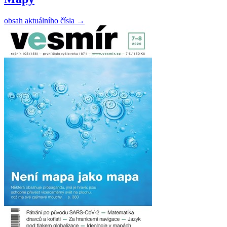
obsah aktuálního čísla
→