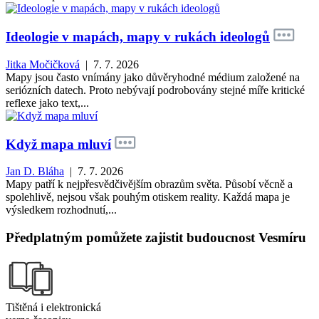
Ideologie v mapách, mapy v rukách ideologů
Jitka Močičková
| 7. 7. 2026
Mapy jsou často vnímány jako důvěryhodné médium založené na
seriózních datech. Proto nebývají podrobovány stejné míře kritické
reflexe jako text,...
Když mapa mluví
Jan D. Bláha
| 7. 7. 2026
Mapy patří k nejpřesvědčivějším obrazům světa. Působí věcně a
spolehlivě, nejsou však pouhým otiskem reality. Každá mapa je
výsledkem rozhodnutí,...
Předplatným pomůžete zajistit budoucnost Vesmíru
Tištěná i elektronická