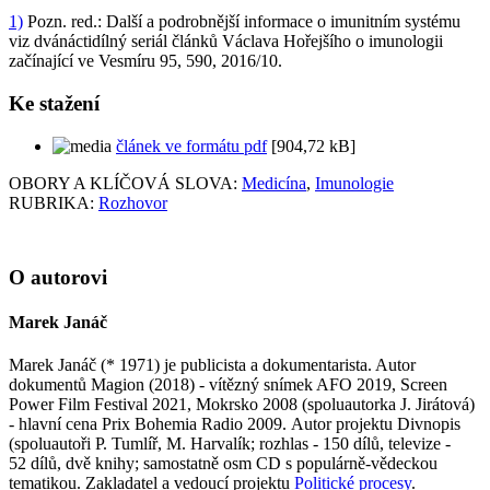
1)
Pozn. red.: Další a podrobnější informace o imunitním systému
viz dvánáctidílný seriál článků Václava Hořejšího o imunologii
začínající ve Vesmíru 95, 590, 2016/10.
Ke stažení
článek ve formátu pdf
[904,72 kB]
OBORY A KLÍČOVÁ SLOVA:
Medicína
,
Imunologie
RUBRIKA:
Rozhovor
O autorovi
Marek Janáč
Marek Janáč (* 1971) je publicista a dokumentarista. Autor
dokumentů Magion (2018) - vítězný snímek AFO 2019, Screen
Power Film Festival 2021, Mokrsko 2008 (spoluautorka J. Jirátová)
- hlavní cena Prix Bohemia Radio 2009. Autor projektu Divnopis
(spoluautoři P. Tumlíř, M. Harvalík; rozhlas - 150 dílů, televize -
52 dílů, dvě knihy; samostatně osm CD s populárně-vědeckou
tematikou. Zakladatel a vedoucí projektu
Politické procesy
.