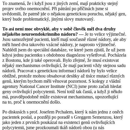
To znamená, že i když jsou z jiných zemí, mají prakticky stejný
projev svého onemocnění. Při pátrání po příčinách jsme si
uvědomili, že patrně jde o nějakou genetickou poruchu, nějaký gen,
který bude problematický, jinými slovy mutovaný.
To asi není moc obvyklé, aby v sobě člověk měl dva druhy
nějakého neuroendokrinního nádoru? —
Je to velice výjimečné.
Jsou samozřejmě pacienti, kteří mají současně různé nádory, ale aby
měli hned dva takovéto vzácné nádory, je naprosto výjimečné.
Nahlédl jsem do speciální databáze, ve které jsem zjistil, že už jsem
kdysi jednu pacientku s obdobnou diagnózou vyšetřoval. Pocházela
z Bostonu, kde ji také operovali. Bylo zřejmé, že musí existovat
nějaký mechanismus ovlivňující, že mají pacienti vždy stejnou sadu
nádorů. Pracovat s genetickou informací nádorů by bylo velice
obtížné, protože mohou obsahovat desítky až tisíce mutací různých
genů, kterým bychom měli věnovat pozornost. S kolegy z vládní
agentury National Cancer Institute (NCI) jsme proto začali hledat
geny ovlivňující polycytemii. Není totiž tak častá, a když ji někdo
má, pravděpodobně může existovat mechanismus, upozorňující
na to, proč k onemocnění došlo.
Po diskusích s prof. Josefem Prchalem, který k nám jednu z oněch
pacientek poslal, a později po poradě s Greggem Semenzou, který
jako jeden z prvních poukázal na existenci genů ovlivňujících
polycytemii, jsme prozkoumali tkáň nádorů obou (u nás