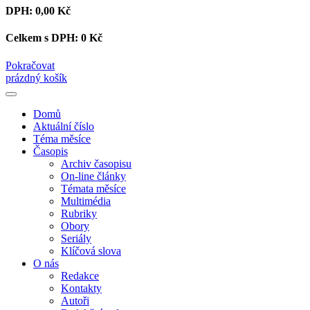
DPH:
0,00 Kč
Celkem s DPH:
0 Kč
Pokračovat
prázdný košík
Domů
Aktuální číslo
Téma měsíce
Časopis
Archiv časopisu
On-line články
Témata měsíce
Multimédia
Rubriky
Obory
Seriály
Klíčová slova
O nás
Redakce
Kontakty
Autoři