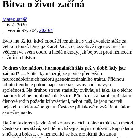
Bitva o život začíná
Marek Janáč
| 6. 4. 2020
| Vesmír 99, 204,
2020/4
Bylo mu 32 let, když opouštěl republiku s vizí dvouleté stáže za
velikou louží. Dnes je Karel Pacák celosvětově nejcitovanějším
vědcem ve svém oboru a hledá metody, jak bojovat proti nemocem
sužujícím lidstvo.
Je dnes více nádorů hormonálních žláz než v době, kdy jste
začínal? —
Statistiky ukazují, že je více především
neuroendokrinních nádorů gastrointestinálního traktu. Příčinou
tohoto trendu je patrně např. změna stravovacích návyků
společnosti. Na druhou stranu statistiky ovlivňuje i fakt, že o těchto
nádorech víme mnohonásobně více. Přicházejí za námi kupříkladu
členové rodin požadující vyšetření, neboť tuší, že jsou nositeli
nějakého nádorového genu. Často se při takovém vyšetření nádor
skutečně najde.
Dalším faktorem je zlepšení zobrazovacích a biochemických metod.
Často se dnes stává, že lidé přicházejí s jinými obtížemi, kupříkladu
s nějakou bolestí, a v nemocnici se bez problémů dostanou