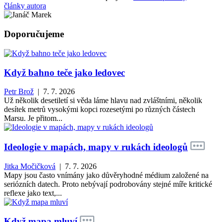
články autora
Doporučujeme
Když bahno teče jako ledovec
Petr Brož
| 7. 7. 2026
Už několik desetiletí si věda láme hlavu nad zvláštními, několik
desítek metrů vysokými kopci rozesetými po různých částech
Marsu. Je přitom...
Ideologie v mapách, mapy v rukách ideologů
Jitka Močičková
| 7. 7. 2026
Mapy jsou často vnímány jako důvěryhodné médium založené na
seriózních datech. Proto nebývají podrobovány stejné míře kritické
reflexe jako text,...
Když mapa mluví