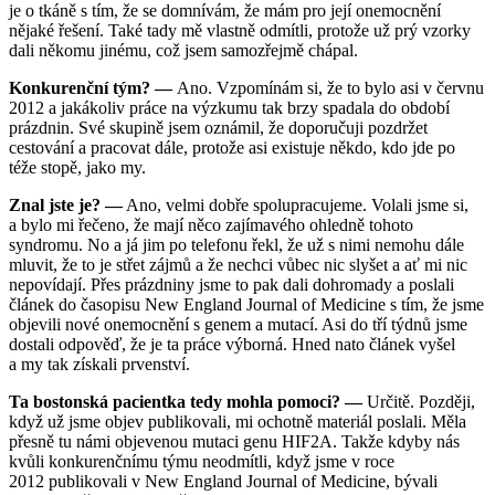
je o tkáně s tím, že se domnívám, že mám pro její onemocnění
nějaké řešení. Také tady mě vlastně odmítli, protože už prý vzorky
dali někomu jinému, což jsem samozřejmě chápal.
Konkurenční tým? —
Ano. Vzpomínám si, že to bylo asi v červnu
2012 a jakákoliv práce na výzkumu tak brzy spadala do období
prázdnin. Své skupině jsem oznámil, že doporučuji pozdržet
cestování a pracovat dále, protože asi existuje někdo, kdo jde po
téže stopě, jako my.
Znal jste je? —
Ano, velmi dobře spolupracujeme. Volali jsme si,
a bylo mi řečeno, že mají něco zajímavého ohledně tohoto
syndromu. No a já jim po telefonu řekl, že už s nimi nemohu dále
mluvit, že to je střet zájmů a že nechci vůbec nic slyšet a ať mi nic
nepovídají. Přes prázdniny jsme to pak dali dohromady a poslali
článek do časopisu New England Journal of Medicine s tím, že jsme
objevili nové onemocnění s genem a mutací. Asi do tří týdnů jsme
dostali odpověď, že je ta práce výborná. Hned nato článek vyšel
a my tak získali prvenství.
Ta bostonská pacientka tedy mohla pomoci? —
Určitě. Později,
když už jsme objev publikovali, mi ochotně materiál poslali. Měla
přesně tu námi objevenou mutaci genu HIF2A. Takže kdyby nás
kvůli konkurenčnímu týmu neodmítli, když jsme v roce
2012 publikovali v New England Journal of Medicine, bývali