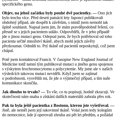
specifického genu.
Objev, na jehož začátku byly pouhé dvě pacientky. —
Ono jich
bylo trochu více. Před deseti patnácti lety Japonci publikovali
obdobný případ, ale dospěli k závěrům, s nimiž jsem nemohl tak
úplně souhlasit. Napsal jsem jim, že mám pravděpodobně řešení, co
přesně se s jejich pacientem událo. Odpověděli, že v jeho případě
jde o jinou mutaci genu. Odepsal jsem, že bych potřeboval od toho
pacienta určité množství tkáně, abych mohl jejich závěry
přezkoumat. Odmítli to. Prý tkáně od pacientů neposkytují, což jsem
chápal.
Poté jsem kontaktoval Francii. V časopise New England Journal of
Medicine totiž tamní tým publikoval mutaci u jiného genu spojenou
s výskytem feochromocytomu a polycytemie. My jsme ale v našich
výsledcích takovou mutaci neviděli. Když jsem se zajímal
o podrobnosti, vysvětlili mi, že jde o výjimečný případ, a tím naše
komunikace skončila.
Jak dlouho to trvalo? —
To vše, co tu popisuji, hodně zkracuji. Ve
skutečnosti nám snaha o získání dalších materiálů zabrala přes rok.
Pak tu byla ještě pacientka z Bostonu, kterou jste vyšetřoval. —
Jistě, ale neměl jsem její rakovinné tkáně. Volal jsem tedy kolegům
do nemocnice, kde ji operovali zhruba asi pět let předtím, a požádal