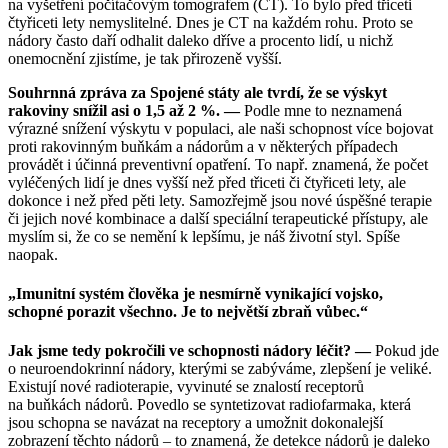
na vyšetření počítačovým tomografem (CT). To bylo před třiceti
čtyřiceti lety nemyslitelné. Dnes je CT na každém rohu. Proto se
nádory často daří odhalit daleko dříve a procento lidí, u nichž
onemocnění zjistíme, je tak přirozeně vyšší.
Souhrnná zpráva za Spojené státy ale tvrdí, že se výskyt
rakoviny snížil asi o 1,5 až 2 %. —
Podle mne to neznamená
výrazné snížení výskytu v populaci, ale naši schopnost více bojovat
proti rakovinným buňkám a nádorům a v některých případech
provádět i účinná preventivní opatření. To např. znamená, že počet
vyléčených lidí je dnes vyšší než před třiceti či čtyřiceti lety, ale
dokonce i než před pěti lety. Samozřejmě jsou nové úspěšné terapie
či jejich nové kombinace a další speciální terapeutické přístupy, ale
myslím si, že co se nemění k lepšímu, je náš životní styl. Spíše
naopak.
„Imunitní systém člověka je nesmírně vynikající vojsko,
schopné porazit všechno. Je to největší zbraň vůbec.“
Jak jsme tedy pokročili ve schopnosti nádory léčit? —
Pokud jde
o neuroendokrinní nádory, kterými se zabýváme, zlepšení je veliké.
Existují nové radioterapie, vyvinuté se znalostí receptorů
na buňkách nádorů. Povedlo se syntetizovat radiofarmaka, která
jsou schopna se navázat na receptory a umožnit dokonalejší
zobrazení těchto nádorů – to znamená, že detekce nádorů je daleko