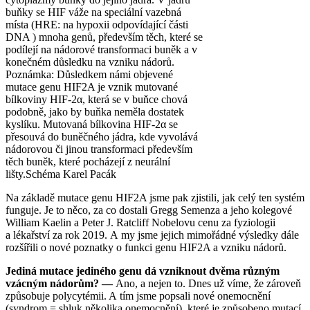
buňky se HIF váže na speciální vazebná
místa (HRE: na hypoxii odpovídající části
DNA ) mnoha genů, především těch, které se
podílejí na nádorové transformaci buněk a v
konečném důsledku na vzniku nádorů.
Poznámka: Důsledkem námi objevené
mutace genu HIF2A je vznik mutované
bílkoviny HIF-2α, která se v buňce chová
podobně, jako by buňka neměla dostatek
kyslíku. Mutovaná bílkovina HIF-2α se
přesouvá do buněčného jádra, kde vyvolává
nádorovou či jinou transformaci především
těch buněk, které pocházejí z neurální
lišty.
Schéma Karel Pacák
Na základě mutace genu HIF2A jsme pak zjistili, jak celý ten systém
funguje. Je to něco, za co dostali Gregg Semenza a jeho kolegové
William Kaelin a Peter J. Ratcliff Nobelovu cenu za fyziologii
a lékařství za rok 2019. A my jsme jejich mimořádné výsledky dále
rozšířili o nové poznatky o funkci genu HIF2A a vzniku nádorů.
Jediná mutace jediného genu dá vzniknout dvěma různým
vzácným nádorům? —
Ano, a nejen to. Dnes už víme, že zároveň
způsobuje polycytémii. A tím jsme popsali nové onemocnění
(syndrom = shluk několika onemocnění), které je způsobeno mutací