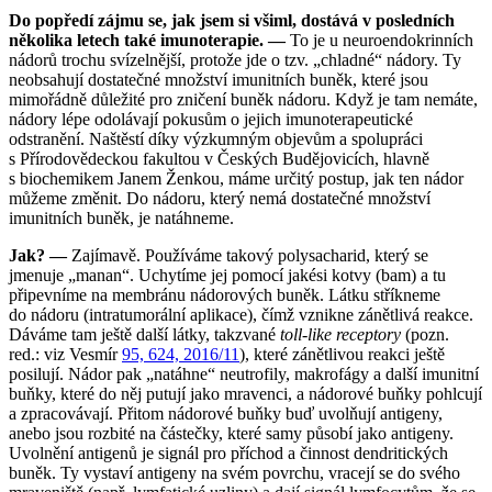
Do popředí zájmu se, jak jsem si všiml, dostává v posledních
několika letech také imunoterapie. —
To je u neuroendokrinních
nádorů trochu svízelnější, protože jde o tzv. „chladné“ nádory. Ty
neobsahují dostatečné množství imunitních buněk, které jsou
mimořádně důležité pro zničení buněk nádoru. Když je tam nemáte,
nádory lépe odolávají pokusům o jejich imunoterapeutické
odstranění. Naštěstí díky výzkumným objevům a spolupráci
s Přírodovědeckou fakultou v Českých Budějovicích, hlavně
s biochemikem Janem Ženkou, máme určitý postup, jak ten nádor
můžeme změnit. Do nádoru, který nemá dostatečné množství
imunitních buněk, je natáhneme.
Jak? —
Zajímavě. Používáme takový polysacharid, který se
jmenuje „manan“. Uchytíme jej pomocí jakési kotvy (bam) a tu
připevníme na membránu nádorových buněk. Látku stříkneme
do nádoru (intratumorální aplikace), čímž vznikne zánětlivá reakce.
Dáváme tam ještě další látky, takzvané
toll-like receptory
(pozn.
red.: viz Vesmír
95, 624, 2016/11
), které zánětlivou reakci ještě
posilují. Nádor pak „natáhne“ neutrofily, makrofágy a další imunitní
buňky, které do něj putují jako mravenci, a nádorové buňky pohlcují
a zpracovávají. Přitom nádorové buňky buď uvolňují antigeny,
anebo jsou rozbité na částečky, které samy působí jako antigeny.
Uvolnění antigenů je signál pro příchod a činnost dendritických
buněk. Ty vystaví antigeny na svém povrchu, vracejí se do svého