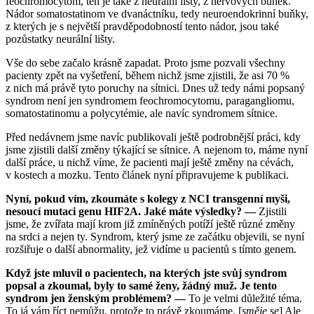
feochromocytom, ten je také z neurální lišty, z nervových buněk.
Nádor somatostatinom ve dvanáctníku, tedy neuroendokrinní buňky,
z kterých je s největší pravděpodobností tento nádor, jsou také
pozůstatky neurální lišty.
Vše do sebe začalo krásně zapadat. Proto jsme pozvali všechny
pacienty zpět na vyšetření, během nichž jsme zjistili, že asi 70 %
z nich má právě tyto poruchy na sítnici. Dnes už tedy námi popsaný
syndrom není jen syndromem feochromocytomu, paragangliomu,
somatostatinomu a polycytémie, ale navíc syndromem sítnice.
Před nedávnem jsme navíc publikovali ještě podrobnější práci, kdy
jsme zjistili další změny týkající se sítnice. A nejenom to, máme nyní
další práce, u nichž víme, že pacienti mají ještě změny na cévách,
v kostech a mozku. Tento článek nyní připravujeme k publikaci.
Nyní, pokud vím, zkoumáte s kolegy z NCI transgenní myši,
nesoucí mutaci genu HIF2A. Jaké máte výsledky? —
Zjistili
jsme, že zvířata mají krom již zmíněných potíží ještě různé změny
na srdci a nejen ty. Syndrom, který jsme ze začátku objevili, se nyní
rozšiřuje o další abnormality, jež vidíme u pacientů s tímto genem.
Když jste mluvil o pacientech, na kterých jste svůj syndrom
popsal a zkoumal, byly to samé ženy, žádný muž. Je tento
syndrom jen ženským problémem? —
To je velmi důležité téma.
To já vám říct nemůžu, protože to právě zkoumáme. [
směje se
] Ale