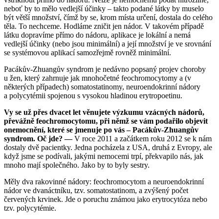
neboť by to mělo vedlejší účinky – takto podané látky by muselo
být větší množství, čímž by se, krom místa určení, dostala do celého
těla. To nechceme. Hodláme zničit jen nádor. V takovém případě
látku dopravíme přímo do nádoru, aplikace je lokální a nemá
vedlejší účinky (nebo jsou minimální) a její množství je ve srovnání
se systémovou aplikací samozřejmě rovněž minimální.
Pacákův-Zhuangův syndrom je nedávno popsaný projev choroby
u žen, který zahrnuje jak mnohočetné feochromocytomy a (v
některých případech) somatostatinomy, neuroendokrinní nádory
a polycytémii spojenou s vysokou hladinou erytropoetinu.
Vy se už přes dvacet let věnujete výzkumu vzácných nádorů,
převážně feochromocytomu, při němž se vám podařilo objevit
onemocnění, které se jmenuje po vás – Pacákův-Zhuangův
syndrom. Oč jde? —
V roce 2011 a začátkem roku 2012 se k nám
dostaly dvě pacientky. Jedna pocházela z USA, druhá z Evropy, ale
když jsme se podívali, jakými nemocemi trpí, překvapilo nás, jak
mnoho mají společného. Jako by to byly sestry.
Měly dva rakovinné nádory: feochromocytom a neuroendokrinní
nádor ve dvanáctníku, tzv. somatostatinom, a zvýšený počet
červených krvinek. Jde o poruchu známou jako erytrocytóza nebo
tzv. polycytémie.