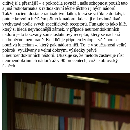
citlivější a přesnější – a pokročila rovněž i naše schopnost použít tato
a jiná radiofarmaka k radioaktivní léčbě těchto i jiných nádorů.
Takže pacient dostane radioaktivní látku, která se vstříkne do žíly, ta
putuje krevním řečištěm přímo k nádoru, kde si ji rakovinná tkáň
vychytává podle svých specifických receptorů. Funguje to jako klíč,
který si hledá nejvhodnější zámek, v případě neuroendokrinních
nádorů je to takzvaný somatostatinový receptor, který se nachází
na buněčné membráně. Ke klíči je připojen izotop – většinou se
používá lutecium –, který pak nádor zničí. To je v současnosti velký
pokrok, využívaný s velmi dobrými výsledky právě
u neuroendokrinních nádorů. Ukazuje se, že metoda zastavuje růst
neuroendokrinních nádorů až v 90 procentech, což je obrovský
úspěch.