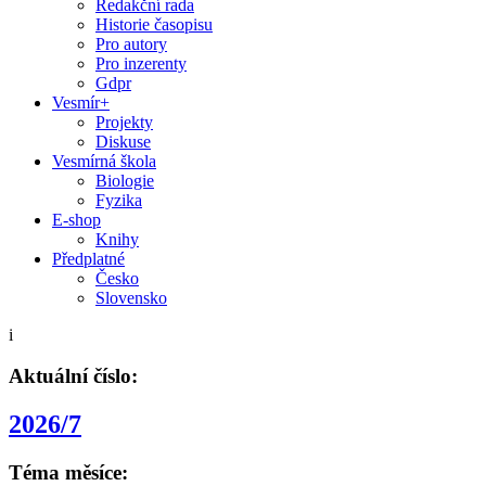
Redakční rada
Historie časopisu
Pro autory
Pro inzerenty
Gdpr
Vesmír+
Projekty
Diskuse
Vesmírná škola
Biologie
Fyzika
E-shop
Knihy
Předplatné
Česko
Slovensko
i
Aktuální číslo:
2026/7
Téma měsíce: