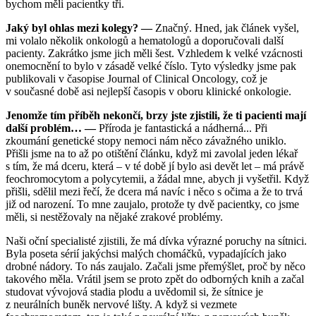
bychom měli pacientky tři.
Jaký byl ohlas mezi kolegy? —
Značný. Hned, jak článek vyšel,
mi volalo několik onkologů a hematologů a doporučovali další
pacienty. Zakrátko jsme jich měli šest. Vzhledem k velké vzácnosti
onemocnění to bylo v zásadě velké číslo. Tyto výsledky jsme pak
publikovali v časopise Journal of Clinical Oncology, což je
v současné době asi nejlepší časopis v oboru klinické onkologie.
Jenomže tím příběh nekončí, brzy jste zjistili, že ti pacienti mají
další problém… —
Příroda je fantastická a nádherná... Při
zkoumání genetické stopy nemoci nám něco závažného uniklo.
Přišli jsme na to až po otištění článku, když mi zavolal jeden lékař
s tím, že má dceru, která – v té době jí bylo asi devět let – má právě
feochromocytom a polycytemii, a žádal mne, abych ji vyšetřil. Když
přišli, sdělil mezi řečí, že dcera má navíc i něco s očima a že to trvá
již od narození. To mne zaujalo, protože ty dvě pacientky, co jsme
měli, si nestěžovaly na nějaké zrakové problémy.
Naši oční specialisté zjistili, že má dívka výrazné poruchy na sítnici.
Byla poseta sérií jakýchsi malých chomáčků, vypadajících jako
drobné nádory. To nás zaujalo. Začali jsme přemýšlet, proč by něco
takového měla. Vrátil jsem se proto zpět do odborných knih a začal
studovat vývojová stadia plodu a uvědomil si, že sítnice je
z neurálních buněk nervové lišty. A když si vezmete