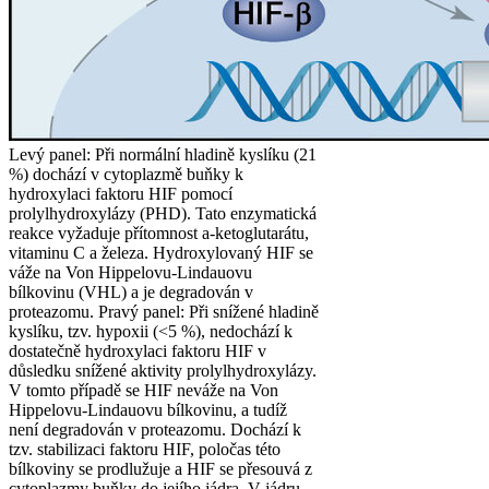
Levý panel: Při normální hladině kyslíku (21
%) dochází v cytoplazmě buňky k
hydroxylaci faktoru HIF pomocí
prolylhydroxylázy (PHD). Tato enzymatická
reakce vyžaduje přítomnost a-ketoglutarátu,
vitaminu C a železa. Hydroxylovaný HIF se
váže na Von Hippelovu-Lindauovu
bílkovinu (VHL) a je degradován v
proteazomu. Pravý panel: Při snížené hladině
kyslíku, tzv. hypoxii (<5 %), nedochází k
dostatečně hydroxylaci faktoru HIF v
důsledku snížené aktivity prolylhydroxylázy.
V tomto případě se HIF neváže na Von
Hippelovu-Lindauovu bílkovinu, a tudíž
není degradován v proteazomu. Dochází k
tzv. stabilizaci faktoru HIF, poločas této
bílkoviny se prodlužuje a HIF se přesouvá z
cytoplazmy buňky do jejího jádra. V jádru