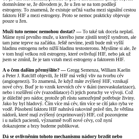
domníváme se, že důvodem je, že u žen se na tom podílejí
estrogeny. To znamená, že existuje určitá vazba mezi signální cestou
faktoru HIF a mezi estrogeny. Proto se nemoc prakticky objevuje
pouze u žen.
Muži tuto nemoc nemohou dostat? —
To také tak docela neplatí.
Máme nyní prvního muže, u kterého jsme zjistili tentýž syndrom, ale
tam jsme teprve na začátku. Ještě nevíme, jestli bude mít vyšší
hladinu estrogenu nebo nižší hladinu testosteronu. Myslíme si ale, že
v tom hrají velkou roli estrogeny, které ovlivňují HIF, nebo jak už
jsem se zmínil, že je tam vztah mezi estrogeny a faktorem HIF.
A o čem dalším přemýšlíte? —
Gregg Semenza, William Kaelin
a Peter J. Ratcliff objevili, že HIF má velký vliv na tvorbu cév
(angiogenezi). To znamená, že když máte zvýšený HIF, vznikají
nové cévy. Buď je to vznik krevních cév v tkáni (neovaskularizace),
nebo i rozšíření cév (vazodilatace) či jejich poruchy ve vývoji. Což
je důležité pro nádor, protože při růstu samozřejmě potřebuje živiny.
Jako by byl hladový. Čím více má cév, tím více se cítí jako ryba ve
vodě. Působení faktoru HIF nahrává rakovině právě tím, že většina
nádorů, které mají zvýšený (exprimovaný) HIF, což pozorujeme
i u našich pacientů, významně tvoří nové cévy, což nyní
dokazujeme a brzy budeme publikovat.
Dá se ovlivněním tohoto mechanismu nádory brzdit nebo