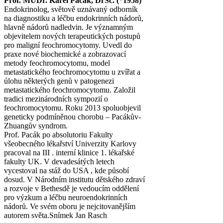
Prof. MUDr. Karel Pacák, DrSc. (*1958)
Endokrinolog, světově uznávaný odborník
na diagnostiku a léčbu endokrinních nádorů,
hlavně nádorů nadledvin. Je významným
objevitelem nových terapeutických postupů
pro maligní feochromocytomy. Uvedl do
praxe nové biochemické a zobrazovací
metody feochromocytomu, model
metastatického feochromocytomu u zvířat a
úlohu některých genů v patogenezi
metastatického feochromocytomu. Založil
tradici mezinárodních sympozií o
feochromocytomu. Roku 2013 spoluobjevil
geneticky podmíněnou chorobu – Pacákův-
Zhuangův syndrom.
Prof. Pacák po absolutoriu Fakulty
všeobecného lékařství Univerzity Karlovy
pracoval na III . interní klinice 1. lékařské
fakulty UK. V devadesátých letech
vycestoval na stáž do USA , kde působí
dosud. V Národním institutu dětského zdraví
a rozvoje v Bethesdě je vedoucím oddělení
pro výzkum a léčbu neuroendokrinních
nádorů. Ve svém oboru je nejcitovanějším
autorem světa.
Snímek Jan Rasch