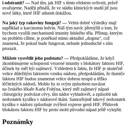
i odstranit? —
Nad tím, jak HIF s tímto efektem ovlivnit, právě
uvažujeme. Naději přináší, že ve stádiu klinických studií již jsou
nové látky, které HIF utlumit dokážou.
Na jaký typ rakoviny fungují? —
Velmi dobré výsledky mají
například u karcinomu ledvin. Náš tým navíc přemýšlí o tom, že
bychom využili mechanismů imunity lidského těla. Přístup, kterým
na problém cílíme, je poněkud mimo aktuální „dogma“, což
znamená, že pokud bude fungovat, nebude jednoduché s ním
prorazit.
Můžete vysvětlit jeho podstatu? —
Předpokládáme, že když
zkombinujeme schopnosti vrozené imunity s blokátory faktoru HIF,
účinek by měl být zajímavý. Vzhledem k faktu, že HIF je skutečně
velice důležitým faktorem vzniku nádoru, předpokládám, že tlumiče
faktoru HIF budou znamenat velice dobrou terapii u těžko
léčitelných nádorů. Mohlo by to svým způsobem navázat
na českého lékaře Karla Foltýna, který měl zajímavý nápad
chirurgicky podvázat cévy, tím nádor vyhladovět, a způsobit tak
nedostatek kyslíku v nádorové tkáni. Samozřejmě takový nedostatek
kyslíku v nádoru způsobuje zvýšení exprese genů HIF. Přídavek
blokátoru faktoru HIF by proto mohl původní nápad ještě vylepšit.
Poznámky