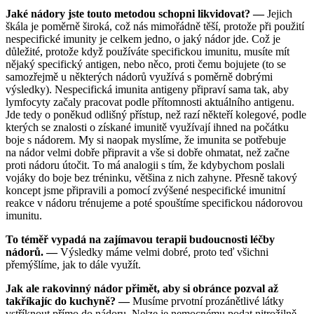
Jaké nádory jste touto metodou schopni likvidovat? —
Jejich
škála je poměrně široká, což nás mimořádně těší, protože při použití
nespecifické imunity je celkem jedno, o jaký nádor jde. Což je
důležité, protože když používáte specifickou imunitu, musíte mít
nějaký specifický antigen, nebo něco, proti čemu bojujete (to se
samozřejmě u některých nádorů využívá s poměrně dobrými
výsledky). Nespecifická imunita antigeny připraví sama tak, aby
lymfocyty začaly pracovat podle přítomnosti aktuálního antigenu.
Jde tedy o poněkud odlišný přístup, než razí někteří kolegové, podle
kterých se znalosti o získané imunitě využívají ihned na počátku
boje s nádorem. My si naopak myslíme, že imunita se potřebuje
na nádor velmi dobře připravit a vše si dobře ohmatat, než začne
proti nádoru útočit. To má analogii s tím, že kdybychom poslali
vojáky do boje bez tréninku, většina z nich zahyne. Přesně takový
koncept jsme připravili a pomocí zvýšené nespecifické imunitní
reakce v nádoru trénujeme a poté spouštíme specifickou nádorovou
imunitu.
To téměř vypadá na zajímavou terapii budoucnosti léčby
nádorů. —
Výsledky máme velmi dobré, proto teď všichni
přemýšlíme, jak to dále využít.
Jak ale rakovinný nádor přimět, aby si obránce pozval až
takříkajíc do kuchyně? —
Musíme prvotní prozánětlivé látky
vstříknout přímo do nádoru. Nelze je nemocnému podat nitrožilně,