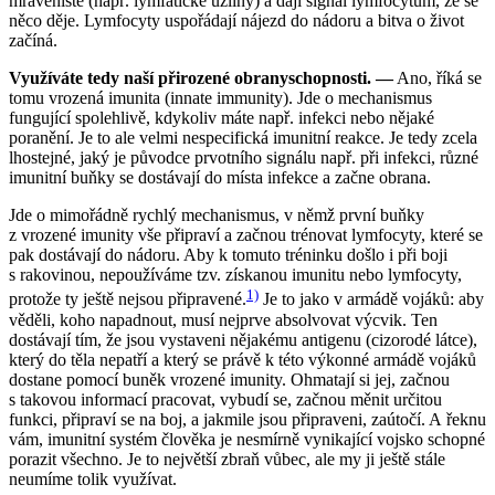
mraveniště (např. lymfatické uzliny) a dají signál lymfocytům, že se
něco děje. Lymfocyty uspořádají nájezd do nádoru a bitva o život
začíná.
Využíváte tedy naší přirozené obranyschopnosti. —
Ano, říká se
tomu vrozená imunita (innate immunity). Jde o mechanismus
fungující spolehlivě, kdykoliv máte např. infekci nebo nějaké
poranění. Je to ale velmi nespecifická imunitní reakce. Je tedy zcela
lhostejné, jaký je původce prvotního signálu např. při infekci, různé
imunitní buňky se dostávají do místa infekce a začne obrana.
Jde o mimořádně rychlý mechanismus, v němž první buňky
z vrozené imunity vše připraví a začnou trénovat lymfocyty, které se
pak dostávají do nádoru. Aby k tomuto tréninku došlo i při boji
s rakovinou, nepoužíváme tzv. získanou imunitu nebo lymfocyty,
1)
protože ty ještě nejsou připravené.
Je to jako v armádě vojáků: aby
věděli, koho napadnout, musí nejprve absolvovat výcvik. Ten
dostávají tím, že jsou vystaveni nějakému antigenu (cizorodé látce),
který do těla nepatří a který se právě k této výkonné armádě vojáků
dostane pomocí buněk vrozené imunity. Ohmatají si jej, začnou
s takovou informací pracovat, vybudí se, začnou měnit určitou
funkci, připraví se na boj, a jakmile jsou připraveni, zaútočí. A řeknu
vám, imunitní systém člověka je nesmírně vynikající vojsko schopné
porazit všechno. Je to největší zbraň vůbec, ale my ji ještě stále
neumíme tolik využívat.