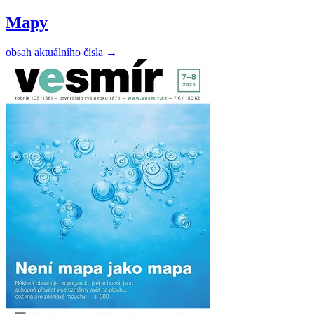
Mapy
obsah aktuálního čísla
→