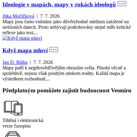
Ideologie v mapách, mapy v rukách ideologů
Jitka Močičková
| 7. 7. 2026
Mapy jsou často vnímány jako důvěryhodné médium založené na
seriózních datech. Proto nebývají podrobovány stejné míře kritické
reflexe jako text,...
Když mapa mluví
Jan D. Bláha
| 7. 7. 2026
Mapy patří k nejpřesvědčivějším obrazům světa. Působí věcně a
spolehlivě, nejsou však pouhým otiskem reality. Každá mapa je
výsledkem rozhodnutí,...
Předplatným pomůžete zajistit budoucnost Vesmíru
Tištěná i elektronická
verze časopisu