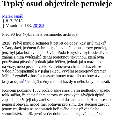
Trpký osud objevitele petroleje
Marek Janáč
| 8. 3. 2018
| Vesmír 97, 183,
2018/3
Před 90 lety (vybíráme z vesmírného archivu):
1928:
Právě minulo sedmdesát pět let od doby, kdy jistý mlékař
v Boryslavi, jménem Schreiner, objevil náhodou surový petrolej,
jenž byl jako hořlavina používán. Půda Boryslavi byla ode dávna
známa z nitra vytékající, dehtu podobnou tekutinou, která byla
používána původně jednak jako léčivo, jednak jako mazadlo
na vozy, nebo pečetní vosk. Schreinerova chata nacházela se
v údolní propadlině a v jejím sklepu vyvěral petrolejový pramen.
Mlékař vyráběl z husté a mastné hmoty mazadlo na boty a za jeden
1)
krejcar šajnu
tehdejší měny mohl si každý u něho boty namazati.
Koncem podzimu 1852 počalo silně sněžiti a za nedlouho napadlo
tolik sněhu, že chata Schreinerova ve vysokých závějích úplně
zapadla, takže její obyvatel se nemohl dostati na ulici. Hladu se sice
nemusil obávati, neboť měl potravin pro zimu dostatečnou zásobu,
jenom myšlenka na nedostatek hořlavého oleje přiváděla ho
v zoufalství. — Již první večer dohořela mu olejová lampička