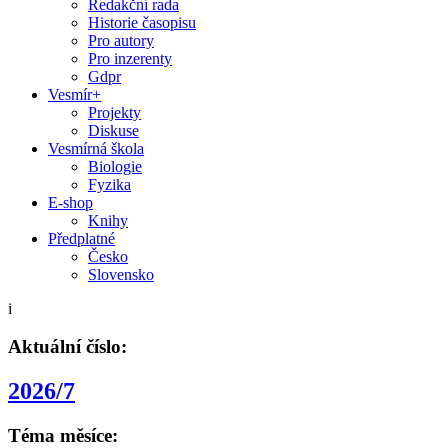
Redakční rada
Historie časopisu
Pro autory
Pro inzerenty
Gdpr
Vesmír+
Projekty
Diskuse
Vesmírná škola
Biologie
Fyzika
E-shop
Knihy
Předplatné
Česko
Slovensko
i
Aktuální číslo:
2026/7
Téma měsíce: