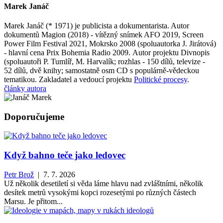
Marek Janáč
Marek Janáč (* 1971) je publicista a dokumentarista. Autor
dokumentů Magion (2018) - vítězný snímek AFO 2019, Screen
Power Film Festival 2021, Mokrsko 2008 (spoluautorka J. Jirátová)
- hlavní cena Prix Bohemia Radio 2009. Autor projektu Divnopis
(spoluautoři P. Tumlíř, M. Harvalík; rozhlas - 150 dílů, televize -
52 dílů, dvě knihy; samostatně osm CD s populárně-vědeckou
tematikou. Zakladatel a vedoucí projektu
Politické procesy
.
články autora
Doporučujeme
Když bahno teče jako ledovec
Petr Brož
| 7. 7. 2026
Už několik desetiletí si věda láme hlavu nad zvláštními, několik
desítek metrů vysokými kopci rozesetými po různých částech
Marsu. Je přitom...