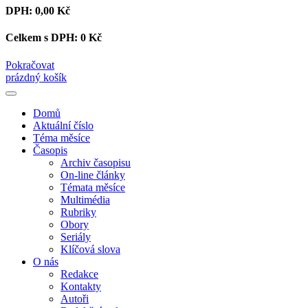
DPH:
0,00 Kč
Celkem s DPH:
0 Kč
Pokračovat
prázdný košík
Domů
Aktuální číslo
Téma měsíce
Časopis
Archiv časopisu
On-line články
Témata měsíce
Multimédia
Rubriky
Obory
Seriály
Klíčová slova
O nás
Redakce
Kontakty
Autoři