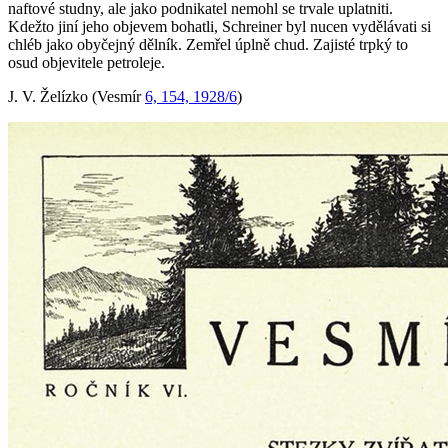
naftové studny, ale jako podnikatel nemohl se trvale uplatniti.
Kdežto jiní jeho objevem bohatli, Schreiner byl nucen vydělávati si
chléb jako obyčejný dělník. Zemřel úplně chud. Zajisté trpký to
osud objevitele petroleje.
J. V. Želízko (Vesmír
6, 154, 1928/6
)