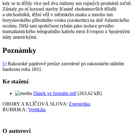
kdy se tu těžily více než dva miliony tun ropných produktů ročně.
Zůstaly po ní luxusní stavby šťastně zbohatnuvších těžařů
a obchodníků, těžní věž v městském znaku a mnoho tun
boryslavského přírodního vosku (ozokeritu) na dně Atlantického
oceánu. Dělá tam společnost rybám jako izolace prvního
transatlantického telegrafního kabelu mezi Evropou a Spojenými
státy americkými.
Poznámky
1)
Rakouské papírové peníze zavedené po rakouském státním
bankrotu roku 1811.
Ke stažení
článek ve formátu pdf
[263,62 kB]
OBORY A KLÍČOVÁ SLOVA:
Energetika
RUBRIKA:
Vertikála
O autorovi