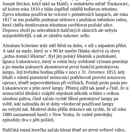
Joseph Hecker, když také na Haliči, v nedalekém městě Truskawiec,
už kolem roku 1810 z bláta úspěšně oddělil hořlavou tekutinu.
Zprvu tekutinu používal ke svícení v primitivních lampách, ale roku
1817 se mu podařilo podepsat smlouvu s pražskou městskou radou,
která chtěla destilovanou tekutinou osvětlovat pražské ulice.
Doprava zboží po nekvalitních haličských silnicích ale nebyla
nejspolehlivější, a tak ze záměru nakonec sešlo.
Abraham Schreiner tedy měl štěstí na dobu, v níž s nápadem přišel.
A také na muže, který se v 90 let starém článku skrývá za slovy
„jedna domácí lékárna“. Byl jím polský lékárník a podnikatel,
Ignacy Łukasiewicz, který si velmi brzy uvědomil význam petroleje
a po mnoha pokusech zkonstruoval první funkční petrolejovou
lampu. Její hvězdná hodina přišla v noci z 31. července 1853, kdy
lékaři v místní piaristické nemocnici potřebovali provést nouzovou
operaci, téměř neproveditelnou při svíčkách. Poslali proto posla pro
Łukasiewicze a jeho nové lampy. Přístroj zářil tak jasně a čistě, že si
nemocniční úředníci vzápětí objednali několik svítilen s velkou
zásobou paliva, čímž začalo rychlé šíření petrolejové lampy po
světě, kde nahradila do té doby všeobecně používané lampy
na velrybí tuk. Moderní doba přišla dokonce tak rychle, že už roku
1880 zaznamenali hasiči v New Yorku, že vadné petrolejky
způsobily dva z pěti požárů.
Haličská ropná horečka začala klesat těsně po první světové válce,