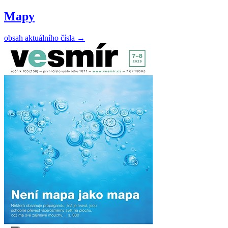
Mapy
obsah aktuálního čísla
→