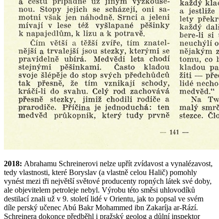
2018:
Abrahamu Schreinerovi nelze upřít zvídavost a vynalézavost,
tedy vlastnosti, které Boryslav (a vlastně celou Halič) pomohly
vynést mezi tři největší světové producenty ropných látek své doby,
ale objevitelem petroleje nebyl. Výrobu této směsi uhlovodíků
destilací znali už v 9. století lidé v Orientu, jak to popsal ve svém
díle perský učenec Abú Bakr Mohammed ibn Zakaríja ar-Rází.
Schreinera dokonce předběhl i pražský geolog a důlní inspektor