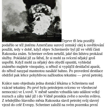
Teprve tři leta později
podařilo se též jistému Američanu surový zemský olej k osvětlování
použíti, tedy v době, když objev Schreinerův byl již ve větší části
Rakouska znám. Schreiner ovšem netušil, jaké tím lidstvu prokázal
služby. Pokládal již za štěstí, že si mohl za svícení nějaký groš
uspořiti. Když mohl za nějaký den obydlí opustiti, vyhledal
známého majitele vinopalny, u něhož si vypůjčil destilační aparát,
do něhož nasypal mastnotou nasáklé bahno. Po provedení destilace
obdržel pak lehce pohyblivou nažloutlou tekutinu — první petrolej.
Krátce nato objednala jedna domácí lékárna u Schreinera sud
vzácné tekutiny. Po prvé bylo petrolejem svíceno ve všeobecné
nemocnici ve Lvově. V městě samém vzbudila tato událost velký
rozruch a záhy také již i do Vídně pronikla zvěst o novém svítivu.
Z tehdejšího hlavního města Rakouska slavil petrolej svůj slavný
vjezd do celé Evropy. Schreiner založil na svém pozemku první