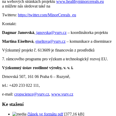
na webových stránkách projektu
www.healthyminorcereals.eu
a můžete nás sledovat také na
Twitteru:
https://twitter.com/MinorCereals_eu
Kontakt:
Dagmar Janovská
,
janovska@vurv.cz
– koordinátorka projektu
Martina Eiseltová
,
eiseltova@vurv.cz
– komunikace a diseminace
Výzkumný projekt č. 613609 je financován z prostředků
7. rámcového programu pro výzkum a technologický rozvoj EU.
Výzkumný ústav rostlinné výroby, v. v. i.
Drnovská 507, 161 06 Praha 6 – Ruzyně,
tel.: +420 233 022 111,
e-mail:
cropscience@vurv.cz
,
www.vurv.cz
Ke stažení
článek ve formátu pdf
[377,16 kB]