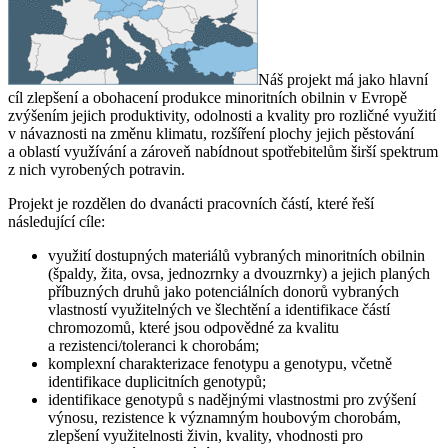
Náš projekt má jako hlavní
cíl zlepšení a obohacení produkce minoritních obilnin v Evropě
zvýšením jejich produktivity, odolnosti a kvality pro rozličné využití
v návaznosti na změnu klimatu, rozšíření plochy jejich pěstování
a oblastí využívání a zároveň nabídnout spotřebitelům širší spektrum
z nich vyrobených potravin.
Projekt je rozdělen do dvanácti pracovních částí, které řeší
následující cíle:
využití dostupných materiálů vybraných minoritních obilnin
(špaldy, žita, ovsa, jednozrnky a dvouzrnky) a jejich planých
příbuzných druhů jako potenciálních donorů vybraných
vlastností využitelných ve šlechtění a identifikace částí
chromozomů, které jsou odpovědné za kvalitu
a rezistenci/toleranci k chorobám;
komplexní charakterizace fenotypu a genotypu, včetně
identifikace duplicitních genotypů;
identifikace genotypů s nadějnými vlastnostmi pro zvýšení
výnosu, rezistence k významným houbovým chorobám,
zlepšení využitelnosti živin, kvality, vhodnosti pro