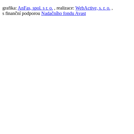
grafika:
AnFas, spol. s r. o.
, realizace:
WebActive, s. r. o.
,
s finanční podporou
Nadačního fondu Avast