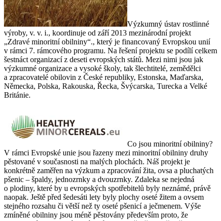
Výzkumný ústav rostlinné
výroby, v. v. i., koordinuje od září 2013 mezinárodní projekt
„Zdravé minoritní obilniny“., který je financovaný Evropskou unií
v rámci 7. rámcového programu. Na řešení projektu se podílí celkem
šestnáct organizací z deseti evropských států. Mezi nimi jsou jak
výzkumné organizace a vysoké školy, tak šlechtitelé, zemědělci
a zpracovatelé obilovin z České republiky, Estonska, Maďarska,
Německa, Polska, Rakouska, Řecka, Švýcarska, Turecka a Velké
Británie.
Co jsou minoritní obilniny?
V rámci Evropské unie jsou řazeny mezi minoritní obilniny druhy
pěstované v současnosti na malých plochách. Náš projekt je
konkrétně zaměřen na výzkum a zpracování žita, ovsa a pluchatých
pšenic – špaldy, jednozrnky a dvouzrnky. Zdaleka se nejedná
o plodiny, které by u evropských spotřebitelů byly neznámé, právě
naopak. Ještě před šedesáti lety byly plochy oseté žitem a ovsem
stejného rozsahu či větší než ty oseté pšenicí a ječmenem. Výše
zmíněné obilniny jsou méně pěstovány především proto, že