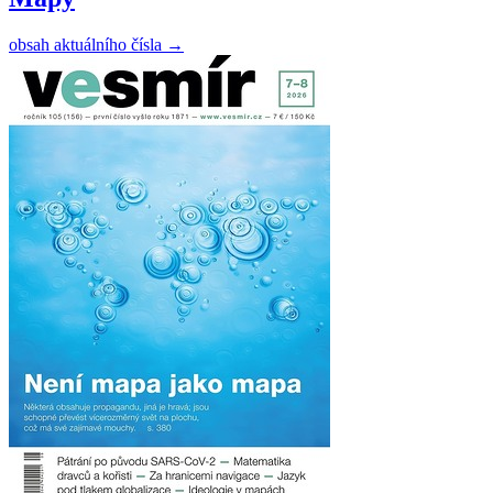
obsah aktuálního čísla
→