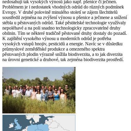
nedosahují tak vysokých výnosů jako např. pšenice či ječmen.
Problémem je i nedostatek vhodných odrůd do různých podmínek
Evropy. V druhé polovině minulého století se zájem šlechtitelů
soustředil zejména na zvýšení výnosu u pšenice a ječmene a snížení
stébla u pěstovaných odrůd. Také pěstitelské technologie využívaly
nepoléhavé a na poli snadno technologicky zpracovatelné druhy
obilnin. Tím se některé tradičně pěstované druhy dostaly do pozadí.
K zajištění vysokého výnosu u moderních odrůd je potřeba
vysokých vstupů hnojiv, pesticidů a energie. Navíc se v důsledku
průmyslové zemědělské produkce a omezeného spektra
pěstovaných plodin výrazně snížila biodiverzita, a to jak diverzita
na úrovni genetické a druhové, tak zejména biodiverzita prostředí.