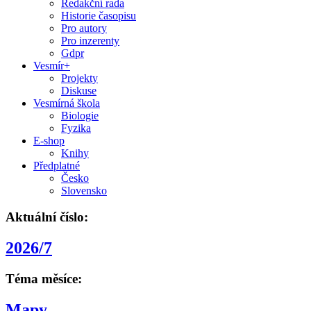
Redakční rada
Historie časopisu
Pro autory
Pro inzerenty
Gdpr
Vesmír+
Projekty
Diskuse
Vesmírná škola
Biologie
Fyzika
E-shop
Knihy
Předplatné
Česko
Slovensko
Aktuální číslo:
2026/7
Téma měsíce:
Mapy