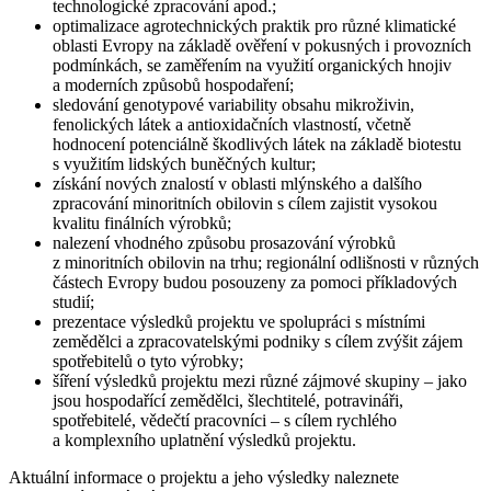
technologické zpracování apod.;
optimalizace agrotechnických praktik pro různé klimatické
oblasti Evropy na základě ověření v pokusných i provozních
podmínkách, se zaměřením na využití organických hnojiv
a moderních způsobů hospodaření;
sledování genotypové variability obsahu mikroživin,
fenolických látek a antioxidačních vlastností, včetně
hodnocení potenciálně škodlivých látek na základě biotestu
s využitím lidských buněčných kultur;
získání nových znalostí v oblasti mlýnského a dalšího
zpracování minoritních obilovin s cílem zajistit vysokou
kvalitu finálních výrobků;
nalezení vhodného způsobu prosazování výrobků
z minoritních obilovin na trhu; regionální odlišnosti v různých
částech Evropy budou posouzeny za pomoci příkladových
studií;
prezentace výsledků projektu ve spolupráci s místními
zemědělci a zpracovatelskými podniky s cílem zvýšit zájem
spotřebitelů o tyto výrobky;
šíření výsledků projektu mezi různé zájmové skupiny – jako
jsou hospodařící zemědělci, šlechtitelé, potravináři,
spotřebitelé, vědečtí pracovníci – s cílem rychlého
a komplexního uplatnění výsledků projektu.
Aktuální informace o projektu a jeho výsledky naleznete