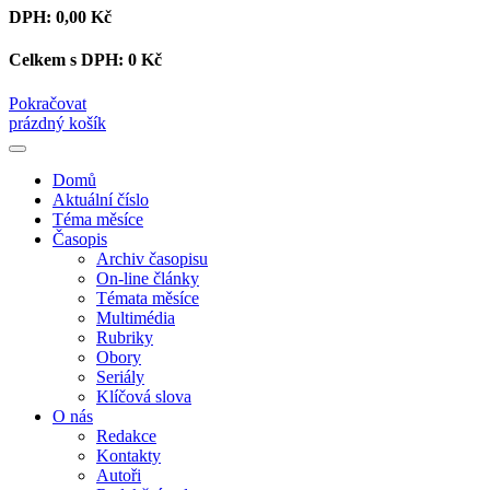
DPH:
0,00 Kč
Celkem s DPH:
0 Kč
Pokračovat
prázdný košík
Domů
Aktuální číslo
Téma měsíce
Časopis
Archiv časopisu
On-line články
Témata měsíce
Multimédia
Rubriky
Obory
Seriály
Klíčová slova
O nás
Redakce
Kontakty
Autoři