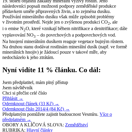
19. století objasnil základy minerální výživy rostlin. Jeho
následovníci popsali možnosti podpory zemědělské produkce
přídavkem uměle připravených živin, a to zejména dusíku.
Používání minerálního dusíku však může způsobit problémy
v životním prostředí. Nejde jen o zvýšenou produkci CO
, ale
2
i o emise N
O, které vznikají během nitrifikace a denitrifikace; dále
2
vyplavování NO
– do povrchových a podpovrchových vod.
3
Na hnojení minerálním dusíkem reaguje vegetace bujným růstem.
Na druhou stanu dodávat rostlinám minerální dusík (např. ve formě
minerálních hnojiv) je žádoucí pouze v takové míře, aby
nedocházelo k jeho ztrátám.
Nyní vidíte 11 % článku. Co dál:
Jsem předplatitel, mám plný přístup
Jsem návštěvník
Chci si přečíst celé číslo
Přihlásit
→
Odemknout článek (33 Kč)
→
Odemknout číslo 2014/4 (84 Kč)
→
Předplatným pomůžete zajistit budoucnost Vesmíru.
Více o
předplatném
→
OBORY A KLÍČOVÁ SLOVA:
Zemědělství
RUBRIKA:
Hlavní články