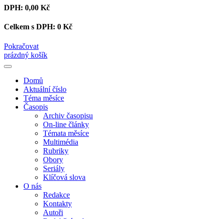
DPH:
0,00 Kč
Celkem s DPH:
0 Kč
Pokračovat
prázdný košík
Domů
Aktuální číslo
Téma měsíce
Časopis
Archiv časopisu
On-line články
Témata měsíce
Multimédia
Rubriky
Obory
Seriály
Klíčová slova
O nás
Redakce
Kontakty
Autoři