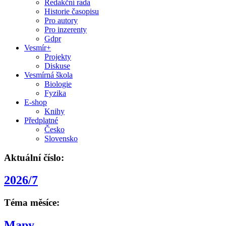
Redakční rada
Historie časopisu
Pro autory
Pro inzerenty
Gdpr
Vesmír+
Projekty
Diskuse
Vesmírná škola
Biologie
Fyzika
E-shop
Knihy
Předplatné
Česko
Slovensko
Aktuální číslo:
2026/7
Téma měsíce:
Mapy