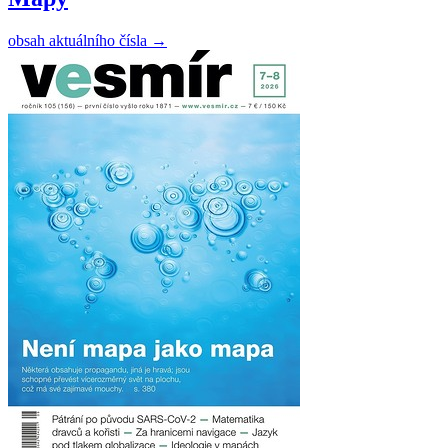
obsah aktuálního čísla
→