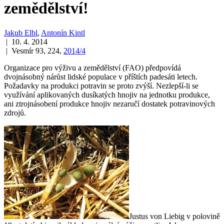
zemědělství!
Jakub Elbl
,
Antonín Kintl
| 10. 4. 2014
| Vesmír 93, 224,
2014/4
Organizace pro výživu a zemědělství (FAO) předpovídá
dvojnásobný nárůst lidské populace v příštích padesáti letech.
Požadavky na produkci potravin se proto zvýší. Nezlepší-li se
využívání aplikovaných dusíkatých hnojiv na jednotku produkce,
ani ztrojnásobení produkce hnojiv nezaručí dostatek potravinových
zdrojů.
Justus von Liebig v polovině