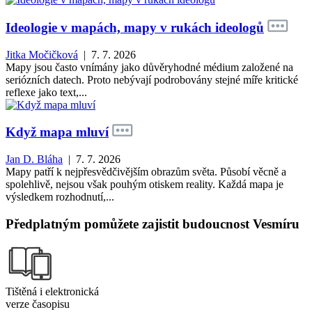
Ideologie v mapách, mapy v rukách ideologů
Jitka Močičková
| 7. 7. 2026
Mapy jsou často vnímány jako důvěryhodné médium založené na
seriózních datech. Proto nebývají podrobovány stejné míře kritické
reflexe jako text,...
Když mapa mluví
Jan D. Bláha
| 7. 7. 2026
Mapy patří k nejpřesvědčivějším obrazům světa. Působí věcně a
spolehlivě, nejsou však pouhým otiskem reality. Každá mapa je
výsledkem rozhodnutí,...
Předplatným pomůžete zajistit budoucnost Vesmíru
Tištěná i elektronická
verze časopisu