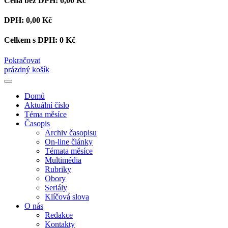
Cena bez DPH:
0,00 Kč
DPH:
0,00 Kč
Celkem s DPH:
0 Kč
Pokračovat
prázdný košík
Domů
Aktuální číslo
Téma měsíce
Časopis
Archiv časopisu
On-line články
Témata měsíce
Multimédia
Rubriky
Obory
Seriály
Klíčová slova
O nás
Redakce
Kontakty