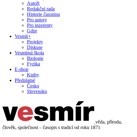
Autoři
Redakční rada
Historie časopisu
Pro autory
Pro inzerenty
Gdpr
Vesmír+
Projekty
Diskuse
Vesmírná škola
Biologie
Fyzika
E-shop
Knihy
Předplatné
Česko
Slovensko
věda, příroda,
člověk, společnost – časopis s tradicí od roku 1871