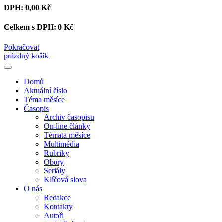
DPH:
0,00 Kč
Celkem s DPH:
0 Kč
Pokračovat
prázdný košík
Domů
Aktuální číslo
Téma měsíce
Časopis
Archiv časopisu
On-line články
Témata měsíce
Multimédia
Rubriky
Obory
Seriály
Klíčová slova
O nás
Redakce
Kontakty
Autoři