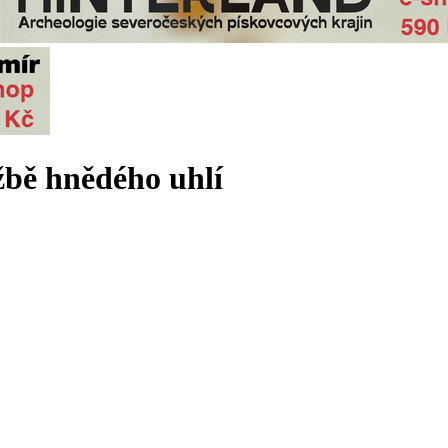
žbě hnědého uhlí