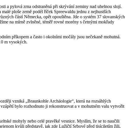
osti a pylová zrna odstraněná při skrývání zeminy nad uhelnou slojí.
 malé ploše země podél říček Spreewaldu jednu z nejhustších
 z různých částí Německa, opět opouštěna. Jde o systém 37 slovanských
arážíme na mírně zvlněné, téměř rovné morény s četnými mokřady
á vodním příkopem a často i okolními močály jsou nečekaně mohutná.
 10 m vysokých.
t později vzniká „Braunkohle Archäologie“, která na rozsáhlých
zápětí bylo rozhodnuto ji rekonstruovat a v mohutném valu vytvořit
keltské mohyly nebo celé pravěké vesnice. Myslím, že se to naučili
enom kvůli představě, jak zde Lužičtí Srbové před tisíciletím žili,