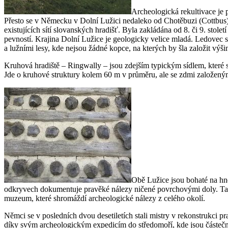
Archeologická rekultivace je p
Přesto se v Německu v Dolní Lužici nedaleko od Chotěbuzi (Cottbus)
existujících sítí slovanských hradišť. Byla zakládána od 8. či 9. sto
pevností. Krajina Dolní Lužice je geologicky velice mladá. Ledovec 
a lužními lesy, kde nejsou žádné kopce, na kterých by šla založit výšin
Kruhová hradiště – Ringwally – jsou zdejším typickým sídlem, které 
Jde o kruhové struktury kolem 60 m v průměru, ale se zdmi založen
Obě Lužice jsou bohaté na hněd
odkryvech dokumentuje pravěké nálezy ničené povrchovými doly. Tak 
muzeum, které shromáždí archeologické nálezy z celého okolí.
Němci se v posledních dvou desetiletích stali mistry v rekonstrukci p
díky svým archeologickým expedicím do středomoří, kde jsou částečné 