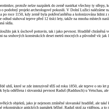
rotimluv, protože nelze nazpátek do země nastrkat všechny ty střepy, k
 o podobný projekt archeologové pokusili. V Dolní Lužici nalézáme na
letí a po roce 1150, kdy země byla pokřesťanštěna a kolonizována lidmi
se odtud stahoval teprve před 12 tisíci lety, takže na mnoha místech n
ná sídla.
sloužilo jak k úschově potravin, tak i jako pevnost. Hradiště chráněn
ými na srubových konstrukcích deset metrů mocných a původně víc jak
é uhlí, které se zde intenzivně těží od roku 1850, ale teprve o sto le
byla odtěžena i slovanská pevnost Raduš (Raddusch) u Vetschau, ale v
ravěkých objektů, jako je nejenom zmíněné slovanské hradiště, ale také 
rekonstrukce antických památek běžné. Raduš stojí za viděnou, a to nej