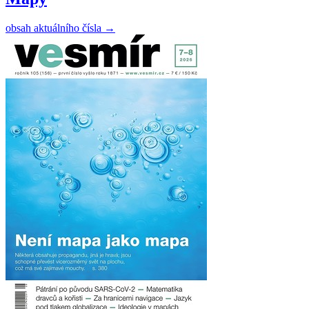
obsah aktuálního čísla
→