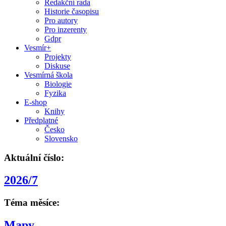
Redakční rada
Historie časopisu
Pro autory
Pro inzerenty
Gdpr
Vesmír+
Projekty
Diskuse
Vesmírná škola
Biologie
Fyzika
E-shop
Knihy
Předplatné
Česko
Slovensko
Aktuální číslo:
2026/7
Téma měsíce:
Mapy