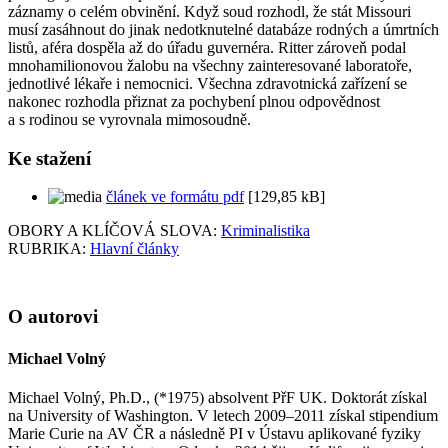
záznamy o celém obvinění. Když soud rozhodl, že stát Missouri
musí zasáhnout do jinak nedotknutelné databáze rodných a úmrtních
listů, aféra dospěla až do úřadu guvernéra. Ritter zároveň podal
mnohamilionovou žalobu na všechny zainteresované laboratoře,
jednotlivé lékaře i nemocnici. Všechna zdravotnická zařízení se
nakonec rozhodla přiznat za pochybení plnou odpovědnost
a s rodinou se vyrovnala mimosoudně.
Ke stažení
článek ve formátu pdf
[129,85 kB]
OBORY A KLÍČOVÁ SLOVA:
Kriminalistika
RUBRIKA:
Hlavní články
O autorovi
Michael Volný
Michael Volný, Ph.D., (*1975) absolvent PřF UK. Doktorát získal
na University of Washington. V letech 2009–2011 získal stipendium
Marie Curie na AV ČR a následně PI v Ústavu aplikované fyziky