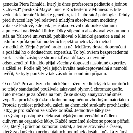
genetika Piera Rinalda, který je dnes profesorem pediatrie a jednou
z „hvězd“ prestižní MayoClinic v Rochesteru v Minnesotě, kde
vede jak laboratoř klinické genetiky, tak i laboratoř patologie. Tehdy
před dvaceti lety byl relativně mladým absolventem medicíny
v italské Padově, kde pak ještě absolvoval doktorské studium
a pracoval na dětské klinice. Díky stipendiu absolvoval výzkumnou
stáž na Yaleově univerzitě, publikoval o klinické genetice a stal se
jedním z průkopníků moderních spektrometrických metod
v medicíně. Zřejmě právě proto na něj McElroy dostal doporučení
a požádal ho o dodatečnou expertízu. To byl ovšem bezprecedentní
krok – státní zástupce shromažďoval důkazy o nevinně
odsouzeného! Rinaldo přijal všechny doposud nasbírané expertizy
a zděsil se. Podle něj byla jejich kvalita neakceptovatelná a nemohl
uvěřit, že byly použity v tak zásadním soudním případu.
O co šlo? Pro analýzu chemického složení v klinických laboratořích
se tehdy standardně používala takzvaná plynová chromatografie.
Tato metoda je založena na tom, že se složky analyzované směsi
vypaří a procházejí úzkou kolonou naplněnou vhodným materiálem.
Protože rychlost průchodu záleží na chemické struktuře procházející
látky, je pro každou ze složek odlišná. Jednotlivé látky lze
na výstupu postupně detekovat nějakým univerzálním čidlem
citlivým na organické látky. Každé neznámé složce se potom přiřadí
čas, který jí průchod komorou zabral, a ten se srovnává s časem,
který za daných experimentálních podmínek dosáhla nějaká známá