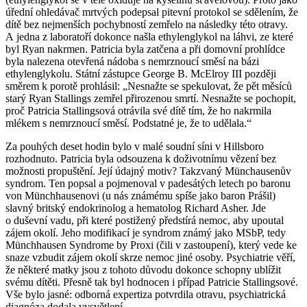
úřední ohledávač mrtvých podepsal pitevní protokol se sdělením, že
dítě bez nejmenších pochybností zemřelo na následky této otravy.
A jedna z laboratoří dokonce našla ethylenglykol na láhvi, ze které
byl Ryan nakrmen. Patricia byla zatčena a při domovní prohlídce
byla nalezena otevřená nádoba s nemrznoucí směsí na bázi
ethylenglykolu. Státní zástupce George B. McElroy III později
směrem k porotě prohlásil: „Nesnažte se spekulovat, že pět měsíců
starý Ryan Stallings zemřel přirozenou smrtí. Nesnažte se pochopit,
proč Patricia Stallingsová otrávila své dítě tím, že ho nakrmila
mlékem s nemrznoucí směsí. Podstatné je, že to udělala.“
Za pouhých deset hodin bylo v malé soudní síni v Hillsboro
rozhodnuto. Patricia byla odsouzena k doživotnímu vězení bez
možnosti propuštění. Její údajný motiv? Takzvaný Münchausenův
syndrom. Ten popsal a pojmenoval v padesátých letech po baronu
von Münchhausenovi (u nás známému spíše jako baron Prášil)
slavný britský endokrinolog a hematolog Richard Asher. Jde
o duševní vadu, při které postižený předstírá nemoc, aby upoutal
zájem okolí. Jeho modifikací je syndrom známý jako MSbP, tedy
Münchhausen Syndrome by Proxi (čili v zastoupení), který vede ke
snaze vzbudit zájem okolí skrze nemoc jiné osoby. Psychiatrie věří,
že některé matky jsou z tohoto důvodu dokonce schopny ublížit
svému dítěti. Přesně tak byl hodnocen i případ Patricie Stallingsové.
Vše bylo jasné: odborná expertiza potvrdila otravu, psychiatrická
diagnóza dodala vysvětlení…