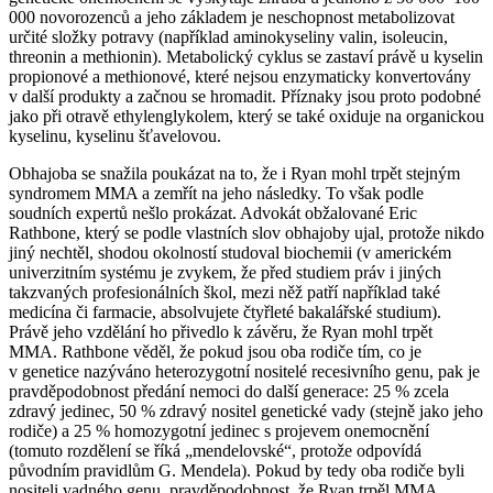
000 novorozenců a jeho základem je neschopnost metabolizovat
určité složky potravy (například aminokyseliny valin, isoleucin,
threonin a methionin). Metabolický cyklus se zastaví právě u kyselin
propionové a methionové, které nejsou enzymaticky konvertovány
v další produkty a začnou se hromadit. Příznaky jsou proto podobné
jako při otravě ethylenglykolem, který se také oxiduje na organickou
kyselinu, kyselinu šťavelovou.
Obhajoba se snažila poukázat na to, že i Ryan mohl trpět stejným
syndromem MMA a zemřít na jeho následky. To však podle
soudních expertů nešlo prokázat. Advokát obžalované Eric
Rathbone, který se podle vlastních slov obhajoby ujal, protože nikdo
jiný nechtěl, shodou okolností studoval biochemii (v americkém
univerzitním systému je zvykem, že před studiem práv i jiných
takzvaných profesionálních škol, mezi něž patří například také
medicína či farmacie, absolvujete čtyřleté bakalářské studium).
Právě jeho vzdělání ho přivedlo k závěru, že Ryan mohl trpět
MMA. Rathbone věděl, že pokud jsou oba rodiče tím, co je
v genetice nazýváno heterozygotní nositelé recesivního genu, pak je
pravděpodobnost předání nemoci do další generace: 25 % zcela
zdravý jedinec, 50 % zdravý nositel genetické vady (stejně jako jeho
rodiče) a 25 % homozygotní jedinec s projevem onemocnění
(tomuto rozdělení se říká „mendelovské“, protože odpovídá
původním pravidlům G. Mendela). Pokud by tedy oba rodiče byli
nositeli vadného genu, pravděpodobnost, že Ryan trpěl MMA,