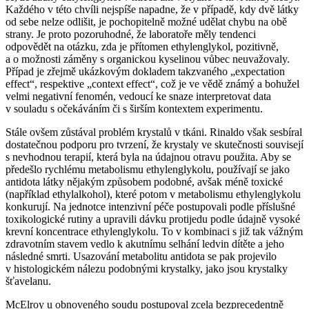
Každého v této chvíli nejspíše napadne, že v případě, kdy dvě látky
od sebe nelze odlišit, je pochopitelně možné udělat chybu na obě
strany. Je proto pozoruhodné, že laboratoře měly tendenci
odpovědět na otázku, zda je přítomen ethylenglykol, pozitivně,
a o možnosti záměny s organickou kyselinou vůbec neuvažovaly.
Případ je zřejmě ukázkovým dokladem takzvaného „expectation
effect“, respektive „context effect“, což je ve vědě známý a bohužel
velmi negativní fenomén, vedoucí ke snaze interpretovat data
v souladu s očekáváním či s širším kontextem experimentu.
Stále ovšem zůstával problém krystalů v tkáni. Rinaldo však sesbíral
dostatečnou podporu pro tvrzení, že krystaly ve skutečnosti souvisejí
s nevhodnou terapií, která byla na údajnou otravu použita. Aby se
předešlo rychlému metabolismu ethylenglykolu, používají se jako
antidota látky nějakým způsobem podobné, avšak méně toxické
(například ethylalkohol), které potom v metabolismu ethylenglykolu
konkurují. Na jednotce intenzivní péče postupovali podle příslušné
toxikologické rutiny a upravili dávku protijedu podle údajně vysoké
krevní koncentrace ethylenglykolu. To v kombinaci s již tak vážným
zdravotním stavem vedlo k akutnímu selhání ledvin dítěte a jeho
následné smrti. Usazování metabolitu antidota se pak projevilo
v histologickém nálezu podobnými krystalky, jako jsou krystalky
šťavelanu.
McElroy u obnoveného soudu postupoval zcela bezprecedentně