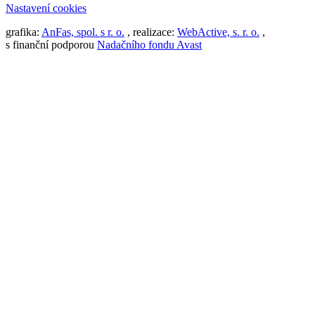
Nastavení cookies
grafika:
AnFas, spol. s r. o.
, realizace:
WebActive, s. r. o.
,
s finanční podporou
Nadačního fondu Avast