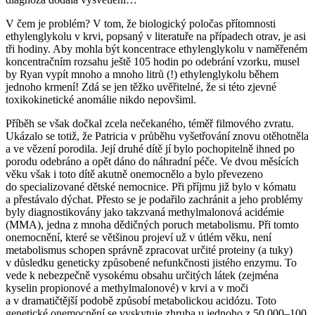
V čem je problém? V tom, že biologický poločas přítomnosti
ethylenglykolu v krvi, popsaný v literatuře na případech otrav, je asi
tři hodiny. Aby mohla být koncentrace ethylenglykolu v naměřeném
koncentračním rozsahu ještě 105 hodin po odebrání vzorku, musel
by Ryan vypít mnoho a mnoho litrů (!) ethylenglykolu během
jednoho krmení! Zdá se jen těžko uvěřitelné, že si této zjevné
toxikokinetické anomálie nikdo nepovšiml.
Příběh se však dočkal zcela nečekaného, téměř filmového zvratu.
Ukázalo se totiž, že Patricia v průběhu vyšetřování znovu otěhotněla
a ve vězení porodila. Její druhé dítě jí bylo pochopitelně ihned po
porodu odebráno a opět dáno do náhradní péče. Ve dvou měsících
věku však i toto dítě akutně onemocnělo a bylo převezeno
do specializované dětské nemocnice. Při příjmu již bylo v kómatu
a přestávalo dýchat. Přesto se je podařilo zachránit a jeho problémy
byly diagnostikovány jako takzvaná methylmalonová acidémie
(MMA), jedna z mnoha dědičných poruch metabolismu. Při tomto
onemocnění, které se většinou projeví už v útlém věku, není
metabolismus schopen správně zpracovat určité proteiny (a tuky)
v důsledku geneticky způsobené nefunkčnosti jistého enzymu. To
vede k nebezpečně vysokému obsahu určitých látek (zejména
kyselin propionové a methylmalonové) v krvi a v moči
a v dramatičtější podobě způsobí metabolickou acidózu. Toto
genetické onemocnění se vyskytuje zhruba u jednoho z 50 000–100