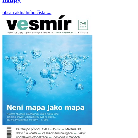
obsah aktuálního čísla
→