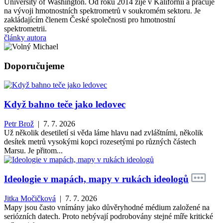
University of Washington. Od roku 2014 žije v Kalifornii a pracuje
na vývoji hmotnostních spektrometrů v soukromém sektoru. Je
zakládajícím členem České společnosti pro hmotnostní
spektrometrii.
články autora
Doporučujeme
Když bahno teče jako ledovec
Petr Brož
| 7. 7. 2026
Už několik desetiletí si věda láme hlavu nad zvláštními, několik
desítek metrů vysokými kopci rozesetými po různých částech
Marsu. Je přitom...
Ideologie v mapách, mapy v rukách ideologů
Jitka Močičková
| 7. 7. 2026
Mapy jsou často vnímány jako důvěryhodné médium založené na
seriózních datech. Proto nebývají podrobovány stejné míře kritické