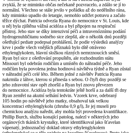
zvyklá, že se miminko občas nečekaně pozvracelo, a zdálo se jí to
normální. Všechno se stále jevilo v pořádku až do nedělního rána,
kdy miminko upadlo do letargie, nemohlo udržet potravu a začalo
těžce dýchat. Patricia odvezla Ryana do nemocnice v St. Louis, kde
u něj byla zjištěna vážná acidóza a byl připojen na respirační
přístroj. Jeho stav se díky intenzivní péči a intravenóznímu podání
hydrogenuhličitanu sodného sice zlepšil, ale o několik dnů později
ošetřující pediatr podepsal prohlášení, že podle výsledků analýzy
krve i podle všech vnějších příznaků bylo dítě otráveno
ethylenglykolem, hlavní složkou různých nemrznoucích směsí.
Ryan byl sice z ošetřování propuštěn, ale rozhodnutím státu
Missouri byl odebrán rodičům a umístěn do náhradní péče. Jeho
rodičům byla povolena jedna hodinová návštěva týdně a Ryan zůstal
v náhradní péči celé léto. Během jedné z návštěv Patricia Ryana
nakrmila z láhve, kterou si přinesla s sebou. O čtyři dny později se
jeho zdravotní stav opět zhoršil a Ryan byl znovu převezen
do nemocnice. Acidóza byla tentokráte ještě horší a za další tři dny
Ryan zemřel na akutní selhání ledvin. Vzorek krve, odebraný
105 hodin po návštěvě jeho matky, obsahoval tak velkou
koncentraci ethylenglykolu (zhruba 0,9 g/l), že jej museli pro
chemickou analýzu naředit, aby mohla být provedena kvantifikace.
Phillip Burch, službu konající patolog, nalezl v některých jeho
orgánových tkáních krystalky, které identifikoval jako šťavelan
vápenatý, jednoznačný doklad otravy ethylenglykolem
(ethylenglykol se v těle oxiduje na kyselinu šťavelovou). Proto jako