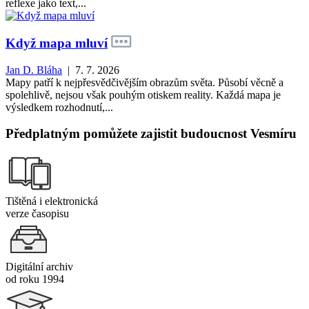
reflexe jako text,...
Když mapa mluví
Jan D. Bláha
| 7. 7. 2026
Mapy patří k nejpřesvědčivějším obrazům světa. Působí věcně a
spolehlivě, nejsou však pouhým otiskem reality. Každá mapa je
výsledkem rozhodnutí,...
Předplatným pomůžete zajistit budoucnost Vesmíru
Tištěná i elektronická
verze časopisu
Digitální archiv
od roku 1994