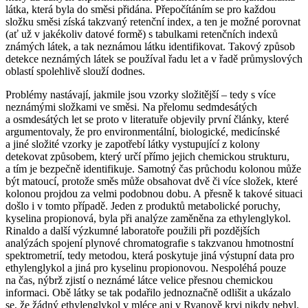
látka, která byla do směsi přidána. Přepočítáním se pro každou
složku směsi získá takzvaný retenční index, a ten je možné porovnat
(ať už v jakékoliv datové formě) s tabulkami retenčních indexů
známých látek, a tak neznámou látku identifikovat. Takový způsob
detekce neznámých látek se používal řadu let a v řadě průmyslových
oblastí spolehlivě slouží dodnes.
Problémy nastávají, jakmile jsou vzorky složitější – tedy s více
neznámými složkami ve směsi. Na přelomu sedmdesátých
a osmdesátých let se proto v literatuře objevily první články, které
argumentovaly, že pro environmentální, biologické, medicínské
a jiné složité vzorky je zapotřebí látky vystupující z kolony
detekovat způsobem, který určí přímo jejich chemickou strukturu,
a tím je bezpečně identifikuje. Samotný čas průchodu kolonou může
být matoucí, protože směs může obsahovat dvě či více složek, které
kolonou projdou za velmi podobnou dobu. A přesně k takové situaci
došlo i v tomto případě. Jeden z produktů metabolické poruchy,
kyselina propionová, byla při analýze zaměněna za ethylenglykol.
Rinaldo a další výzkumné laboratoře použili při pozdějších
analýzách spojení plynové chromatografie s takzvanou hmotnostní
spektrometrií, tedy metodou, která poskytuje jiná výstupní data pro
ethylenglykol a jiná pro kyselinu propionovou. Nespoléhá pouze
na čas, nýbrž zjistí o neznámé látce velice přesnou chemickou
informaci. Obě látky se tak podařilo jednoznačně odlišit a ukázalo
se, že žádný ethylenglykol v mléce ani v Ryanově krvi nikdy nebyl.