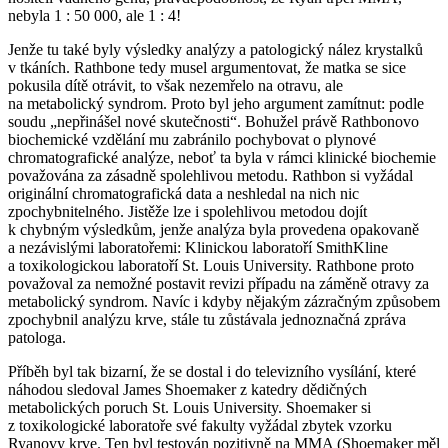
nebyla 1 : 50 000, ale 1 : 4!
Jenže tu také byly výsledky analýzy a patologický nález krystalků
v tkáních. Rathbone tedy musel argumentovat, že matka se sice
pokusila dítě otrávit, to však nezemřelo na otravu, ale
na metabolický syndrom. Proto byl jeho argument zamítnut: podle
soudu „nepřinášel nové skutečnosti“. Bohužel právě Rathbonovo
biochemické vzdělání mu zabránilo pochybovat o plynové
chromatografické analýze, neboť ta byla v rámci klinické biochemie
považována za zásadně spolehlivou metodu. Rathbon si vyžádal
originální chromatografická data a neshledal na nich nic
zpochybnitelného. Jistěže lze i spolehlivou metodou dojít
k chybným výsledkům, jenže analýza byla provedena opakovaně
a nezávislými laboratořemi: Klinickou laboratoří SmithKline
a toxikologickou laboratoří St. Louis University. Rathbone proto
považoval za nemožné postavit revizi případu na záměně otravy za
metabolický syndrom. Navíc i kdyby nějakým zázračným způsobem
zpochybnil analýzu krve, stále tu zůstávala jednoznačná zpráva
patologa.
Příběh byl tak bizarní, že se dostal i do televizního vysílání, které
náhodou sledoval James Shoemaker z katedry dědičných
metabolických poruch St. Louis University. Shoemaker si
z toxikologické laboratoře své fakulty vyžádal zbytek vzorku
Ryanovy krve. Ten byl testován pozitivně na MMA (Shoemaker měl