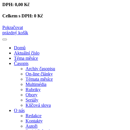
DPH:
0,00 Kč
Celkem s DPH:
0 Kč
Pokračovat
prázdný košík
Domů
Aktuální číslo
Téma měsíce
Časopis
Archiv časopisu
On-line články
Témata měsíce
Multimédia
Rubriky
Obory
Seriály
Klíčová slova
O nás
Redakce
Kontakty
Autoři