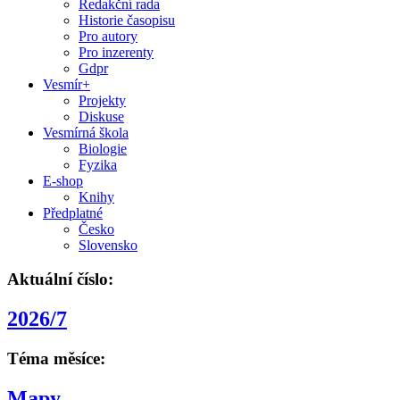
Redakční rada
Historie časopisu
Pro autory
Pro inzerenty
Gdpr
Vesmír+
Projekty
Diskuse
Vesmírná škola
Biologie
Fyzika
E-shop
Knihy
Předplatné
Česko
Slovensko
Aktuální číslo:
2026/7
Téma měsíce:
Mapy