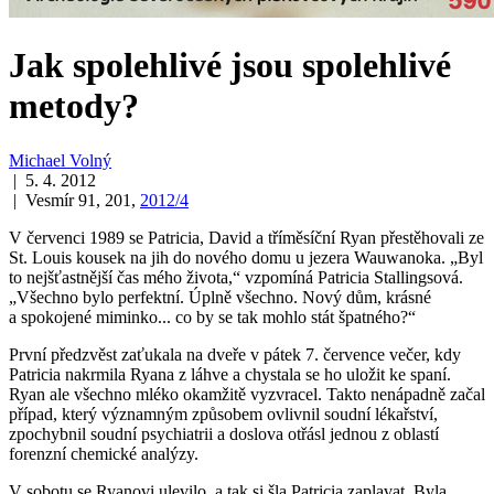
Jak spolehlivé jsou spolehlivé
metody?
Michael Volný
| 5. 4. 2012
| Vesmír 91, 201,
2012/4
V červenci 1989 se Patricia, David a tříměsíční Ryan přestěhovali ze
St. Louis kousek na jih do nového domu u jezera Wauwanoka. „Byl
to nejšťastnější čas mého života,“ vzpomíná Patricia Stallingsová.
„Všechno bylo perfektní. Úplně všechno. Nový dům, krásné
a spokojené miminko... co by se tak mohlo stát špatného?“
První předzvěst zaťukala na dveře v pátek 7. července večer, kdy
Patricia nakrmila Ryana z láhve a chystala se ho uložit ke spaní.
Ryan ale všechno mléko okamžitě vyzvracel. Takto nenápadně začal
případ, který významným způsobem ovlivnil soudní lékařství,
zpochybnil soudní psychiatrii a doslova otřásl jednou z oblastí
forenzní chemické analýzy.
V sobotu se Ryanovi ulevilo, a tak si šla Patricia zaplavat. Byla