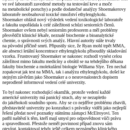
ve své laboratoři zavedené metody na testování krve a moče
na metabolické poruchy) a podle dodatečné analýzy Shoemakerovy
laboratoře neobsahoval toxické množství ethylenglykolu.
Shoemaker ohlásil nový výsledek vedení toxikologické laboratoře
a fakulta uspořádala k celé záležitosti schůzi seniorních členů.
Shoemaker ovšem nebyl seniorním profesorem a měl problémy
přesvědčit klinické lékaře, neznalé biochemie a bioanalytické
chemie, o správnosti svých analýz. Hlavní autority stále trvaly
na původní příčině smrti. Připustily sice, že Ryan mohl trpět MMA,
ale absenci letální koncentrace ethylenglykolu přisoudily skladování
vzorku. Frustrovaný Shoemaker se nakonec rozhodl vynést celou
záležitost mimo fakultu medicíny a obrátil se na tehdejšího děkana
fakulty biochemie a molekulární biologie Williama Slye. Ten nechal
zopakovat jak test na MMA, tak i analýzu ethylenglykolu, došel ke
stejným závěrům jako Shoemaker a o nesrovnalostech dopisem
neprodleně informoval vedení celé univerzity.
To byl nakonec rozhodující okamžik, protože vedení každé
americké univerzity má panický strach, aby se nezapletlo
do jakéhokoli soudního sporu. Aby se co nejdříve problému zbavili,
představitelé univerzity po konzultaci s právníky viděli jako nejlepší
řešení předat nové poznatky státnímu zástupci McElroyovi. Ten
patřil naštěstí k těm, kteří mají smysl pro odpovědnost vůči právu
a spravedlnosti. Přestože neměl povinnost případ znovu sám
otevírat, kontaktoval tehdy ještě celkem neznámého klinického