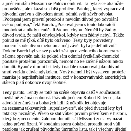
a jménem státu Missouri se Patricii omluvil. Ta byla sice okamžitě
propuštěna, ale ukázal se další problém. Patolog, který vypracoval
původní zprávu s důvodem úmrtí, odmítl svůj závěr odvolat.
„Podepsal jsem pitevní protokol a nevidím důvod pro odvolání
svého podpisu,“ řekl Burch. „Pracoval jsem s touto laboratoří
mnohokrát a nikdy neudělali žádnou chybu. Neměli by žádný
důvod tvrdit, že našli ethyleglykol, kdyby tam žádný nebyl. Takže
pokud se mě týká, dítě bylo otráveno. Testy byly provedeny
moderní spolehlivou metodou a můj závěr byl a je definitivní.“
Doktor Burch byl ve své pozici zástupce vedoucího koronera ze
zákona opevněn tak, že pokud sám odmítal fyzikálně-chemické
podstatě problému porozumět, nemohl ho ke změně názoru nikdo
donutit. Ryanův úmrtní list tedy i nadále oznamoval jako důvod
smrti vraždu ethylenglykolem. Nový nemohl být vystaven, protože
matrika je neprůstřelná instituce, což v konzervativních amerických
státech platí dokonce dvojnásobně.
Tedy platilo. Tehdy se totiž na scéně objevila další v současnosti
mediálně známá osobnost. Právník jménem Robert Ritter se jako
advokát známých a bohatých lidí již několik let objevuje
na seznamu takzvaných „superlawyers“, ale před dvaceti lety byl
fakticky neznámý. Přesto se stal vůbec prvním právníkem v historii,
který bezprecedentní žalobou donutil stát Missouri zcela vymazat
jedno právní řízení. V soudním sporu dokázal prosadit proti vůli
patologa jak zrušení původního úmrtního listu, tak i všechny úřední