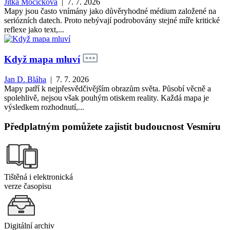
Jitka Močičková
| 7. 7. 2026
Mapy jsou často vnímány jako důvěryhodné médium založené na
seriózních datech. Proto nebývají podrobovány stejné míře kritické
reflexe jako text,...
Když mapa mluví
Jan D. Bláha
| 7. 7. 2026
Mapy patří k nejpřesvědčivějším obrazům světa. Působí věcně a
spolehlivě, nejsou však pouhým otiskem reality. Každá mapa je
výsledkem rozhodnutí,...
Předplatným pomůžete zajistit budoucnost Vesmíru
Tištěná i elektronická
verze časopisu
Digitální archiv