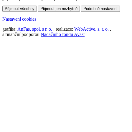
Přijmout všechny
Přijmout jen nezbytné
Podrobné nastavení
Nastavení cookies
grafika:
AnFas, spol. s r. o.
, realizace:
WebActive, s. r. o.
,
s finanční podporou
Nadačního fondu Avast