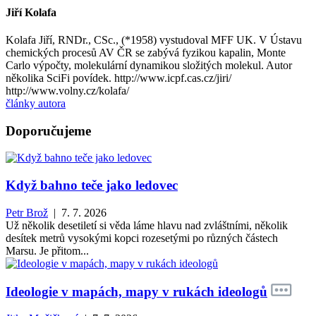
Jiří Kolafa
Kolafa Jiří, RNDr., CSc., (*1958) vystudoval MFF UK. V Ústavu
chemických procesů AV ČR se zabývá fyzikou kapalin, Monte
Carlo výpočty, molekulární dynamikou složitých molekul. Autor
několika SciFi povídek. http://www.icpf.cas.cz/jiri/
http://www.volny.cz/kolafa/
články autora
Doporučujeme
Když bahno teče jako ledovec
Petr Brož
| 7. 7. 2026
Už několik desetiletí si věda láme hlavu nad zvláštními, několik
desítek metrů vysokými kopci rozesetými po různých částech
Marsu. Je přitom...
Ideologie v mapách, mapy v rukách ideologů