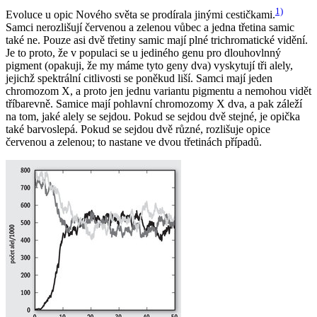
1)
Evoluce u opic Nového světa se prodírala jinými cestičkami.
Samci nerozlišují červenou a zelenou vůbec a jedna třetina samic
také ne. Pouze asi dvě třetiny samic mají plné trichromatické vidění.
Je to proto, že v populaci se u jediného genu pro dlouhovlnný
pigment (opakuji, že my máme tyto geny dva) vyskytují tři alely,
jejichž spektrální citlivosti se poněkud liší. Samci mají jeden
chromozom X, a proto jen jednu variantu pigmentu a nemohou vidět
tříbarevně. Samice mají pohlavní chromozomy X dva, a pak záleží
na tom, jaké alely se sejdou. Pokud se sejdou dvě stejné, je opička
také barvoslepá. Pokud se sejdou dvě různé, rozlišuje opice
červenou a zelenou; to nastane ve dvou třetinách případů.