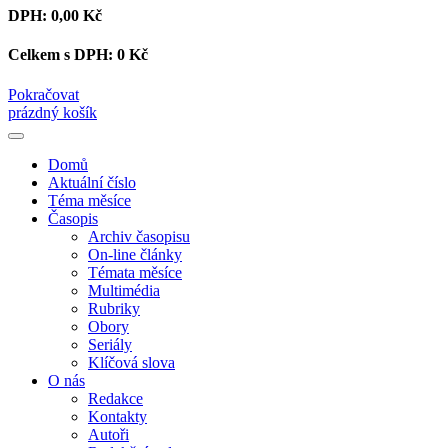
DPH:
0,00 Kč
Celkem s DPH:
0 Kč
Pokračovat
prázdný košík
Domů
Aktuální číslo
Téma měsíce
Časopis
Archiv časopisu
On-line články
Témata měsíce
Multimédia
Rubriky
Obory
Seriály
Klíčová slova
O nás
Redakce
Kontakty
Autoři