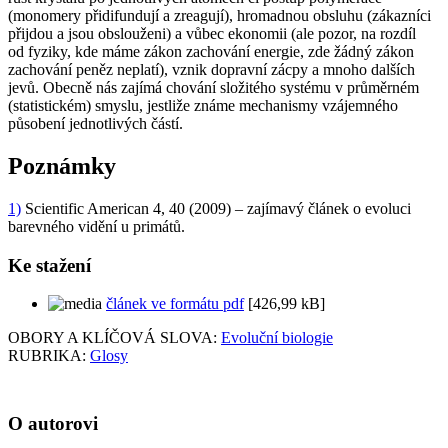
(monomery přidifundují a zreagují), hromadnou obsluhu (zákazníci
přijdou a jsou obslouženi) a vůbec ekonomii (ale pozor, na rozdíl
od fyziky, kde máme zákon zachování energie, zde žádný zákon
zachování peněz neplatí), vznik dopravní zácpy a mnoho dalších
jevů. Obecně nás zajímá chování složitého systému v průměrném
(statistickém) smyslu, jestliže známe mechanismy vzájemného
působení jednotlivých částí.
Poznámky
1)
Scientific American 4, 40 (2009) – zajímavý článek o evoluci
barevného vidění u primátů.
Ke stažení
článek ve formátu pdf
[426,99 kB]
OBORY A KLÍČOVÁ SLOVA:
Evoluční biologie
RUBRIKA:
Glosy
O autorovi