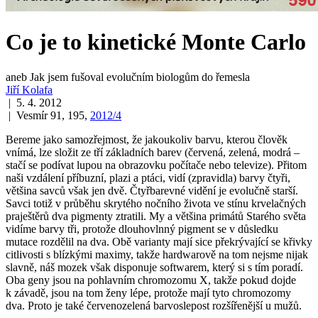
Co je to kinetické Monte Carlo
aneb Jak jsem fušoval evolučním biologům do řemesla
Jiří Kolafa
| 5. 4. 2012
| Vesmír 91, 195,
2012/4
Bereme jako samozřejmost, že jakoukoliv barvu, kterou člověk
vnímá, lze složit ze tří základních barev (červená, zelená, modrá –
stačí se podívat lupou na obrazovku počítače nebo televize). Přitom
naši vzdálení příbuzní, plazi a ptáci, vidí (zpravidla) barvy čtyři,
většina savců však jen dvě. Čtyřbarevné vidění je evolučně starší.
Savci totiž v průběhu skrytého nočního života ve stínu krvelačných
praještěrů dva pigmenty ztratili. My a většina primátů Starého světa
vidíme barvy tři, protože dlouhovlnný pigment se v důsledku
mutace rozdělil na dva. Obě varianty mají sice překrývající se křivky
citlivosti s blízkými maximy, takže hardwarově na tom nejsme nijak
slavně, náš mozek však disponuje softwarem, který si s tím poradí.
Oba geny jsou na pohlavním chromozomu X, takže pokud dojde
k závadě, jsou na tom ženy lépe, protože mají tyto chromozomy
dva. Proto je také červenozelená barvoslepost rozšířenější u mužů.