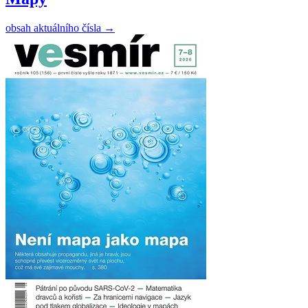
obsah aktuálního čísla
→