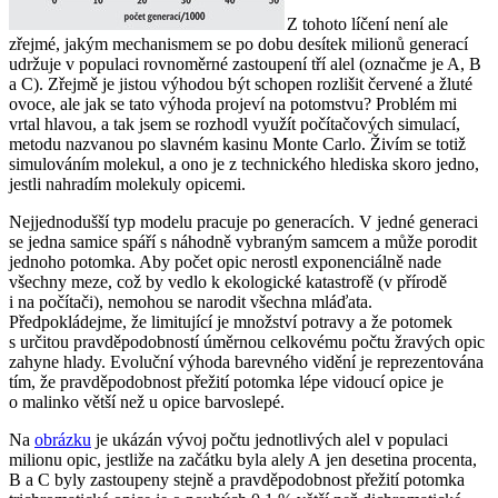
Z tohoto líčení není ale
zřejmé, jakým mechanismem se po dobu desítek milionů generací
udržuje v populaci rovnoměrné zastoupení tří alel (označme je A, B
a C). Zřejmě je jistou výhodou být schopen rozlišit červené a žluté
ovoce, ale jak se tato výhoda projeví na potomstvu? Problém mi
vrtal hlavou, a tak jsem se rozhodl využít počítačových simulací,
metodu nazvanou po slavném kasinu Monte Carlo. Živím se totiž
simulováním molekul, a ono je z technického hlediska skoro jedno,
jestli nahradím molekuly opicemi.
Nejjednodušší typ modelu pracuje po generacích. V jedné generaci
se jedna samice spáří s náhodně vybraným samcem a může porodit
jednoho potomka. Aby počet opic nerostl exponenciálně nade
všechny meze, což by vedlo k ekologické katastrofě (v přírodě
i na počítači), nemohou se narodit všechna mláďata.
Předpokládejme, že limitující je množství potravy a že potomek
s určitou pravděpodobností úměrnou celkovému počtu žravých opic
zahyne hlady. Evoluční výhoda barevného vidění je reprezentována
tím, že pravděpodobnost přežití potomka lépe vidoucí opice je
o malinko větší než u opice barvoslepé.
Na
obrázku
je ukázán vývoj počtu jednotlivých alel v populaci
milionu opic, jestliže na začátku byla alely A jen desetina procenta,
B a C byly zastoupeny stejně a pravděpodobnost přežití potomka