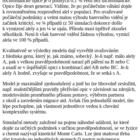
trichromatické opice je o pouhých 0,1 % větší než dichromatické.
Opice žije deset generací. Vidíme, že po počátečním váhání dojde
k rovnoměrnému rozprostření alel v populaci. Pro uvažované
počáteční podmínky a velmi malou výhodu barevného vidění je
začátek kritický, ve ¾ případů (z 50 simulací) dokonce došlo
k vymizení alely a jen ¼ se ujala. Příroda musí trpělivě zkoušet
několikrát. Není-li však barevné vidění žádnou výhodou, vymizí
alela ve 100 % případů.
Kvalitativně se výsledky modelu dají vysvětlit uvažováním
z hlediska genu, který je, jak známo, sobecký. Je-li např. málo alely
A, pak s velkou pravděpodobností narazí při páření na B nebo C
a usadí se v úspěšnější opici s kombinací alel AB nebo BC. Je-li
alely A hodně, zvyšuje se pravděpodobnost, že se setká s A.
Model je maximálně zjednodušený a jistě ho lze libovolně zesložitit,
např. realističtějšími pravidly přežívání opic v závislosti na zdrojích,
modelováním proměnného přísunu potravy, výběrem partnera
z okolí a zavedením migrace atd. Avšak čím jednodušší model, tím
lépe pochopíme, jak vlastnosti jednotlivce vedou k chování
komplexního systému.
Simulační metody založené na pojmu náhodné události, ke které
dojde za určitých podmínek s určitou pravděpodobností, se ve fyzice
a chemii nazývají kinetické Monte Carlo. Lze jimi studovat třeba
růst krystalu po jednotlivých atomech či postup polymerace