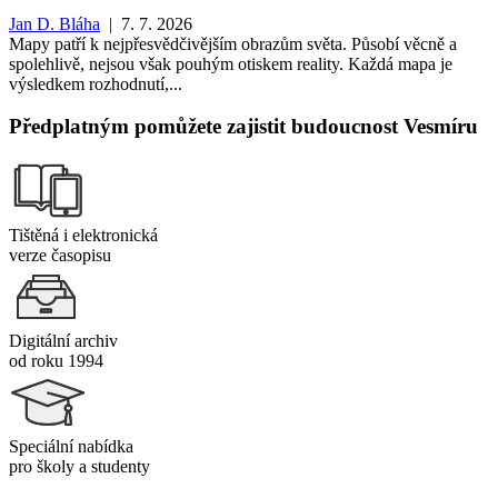
Jan D. Bláha
| 7. 7. 2026
Mapy patří k nejpřesvědčivějším obrazům světa. Působí věcně a
spolehlivě, nejsou však pouhým otiskem reality. Každá mapa je
výsledkem rozhodnutí,...
Předplatným pomůžete zajistit budoucnost Vesmíru
Tištěná i elektronická
verze časopisu
Digitální archiv
od roku 1994
Speciální nabídka
pro školy a studenty