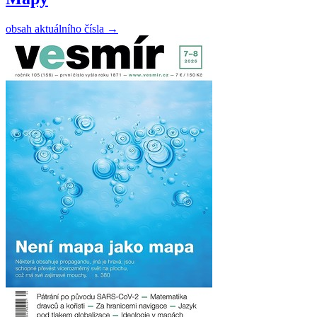
obsah aktuálního čísla
→