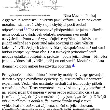
Nina Mazar a Pankaj
Aggarwal z Torontské univerzity pak uvažovali, že za poklesem
morálních standardů vždy stojí i chybějící pocit osobní
3)
odpovědnosti.
Oba ekonomové předpovídali, že jakmile člověk
nemá pocit, že ovládá běh událostí, nepřijímá svůj podíl
na výsledku. Proto země vyznačující se vyšším kolektivismem –
jejichž občané se v podstatné míře považují za části větších
kolektivů, věří, že jejich život ovládá spíše společnost než oni sami –
budou korupci využívat více. Čest takových jednotlivců totiž
nebude úplatkem pošpiněna, protože – podle jejich cítění – běh věcí
je odpovědností sil „větších, než jsou oni sami“. Mezinárodní data
4)
domněnku obou autorů bezezbytku potvrdila.
Pro vyloučení dalších faktorů, které by mohly být v agregovaných
datech skryty a ovlivňovat výsledky, byl uskutečněn i laboratorní
experiment. Vědci jeho účastníky nechali číst jednoduchý příběh
o cestě do města. Texty vytvořené pro dvě skupiny byly totožné až
na jediné: jeden byl napsán v první osobě jednotného čísla („já
jsem“, „můj“...), druhý v množném („my jsme“, „naše“...). Dřívější
výzkum přitom již dokázal, že jakmile čtenáři mají v textu
vyhledávat a kroužkovat zájmena, změní se jejich chování.
Kroužkující singulár se chovají sebestředněji, individualističtěji;