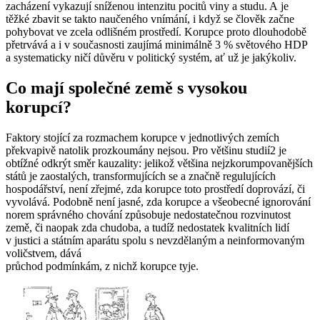
zacházení vykazují sníženou intenzitu pocitů viny a studu. A je
těžké zbavit se takto naučeného vnímání, i když se člověk začne
pohybovat ve zcela odlišném prostředí. Korupce proto dlouhodobě
přetrvává a i v současnosti zaujímá minimálně 3 % světového HDP
a systematicky ničí důvěru v politický systém, ať už je jakýkoliv.
Co mají společné země s vysokou
korupcí?
Faktory stojící za rozmachem korupce v jednotlivých zemích
překvapivě natolik prozkoumány nejsou. Pro většinu studií2 je
obtížné odkrýt směr kauzality: jelikož většina nejzkorumpovanějších
států je zaostalých, transformujících se a značně regulujících
hospodářství, není zřejmé, zda korupce toto prostředí doprovází, či
vyvolává. Podobně není jasné, zda korupce a všeobecné ignorování
norem správného chování způsobuje nedostatečnou rozvinutost
země, či naopak zda chudoba, a tudíž nedostatek kvalitních lidí
v justici a státním aparátu spolu s nevzdělaným a neinformovaným
voličstvem, dává
průchod podmínkám, z nichž korupce tyje.