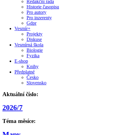
Redakční rada
Historie časopisu
Pro autory
Pro inzerenty
Gdpr
Vesmír+
Projekty
Diskuse
Vesmírná škola
Biologie
Fyzika
E-shop
Knihy
Předplatné
Česko
Slovensko
Aktuální číslo:
2026/7
Téma měsíce:
Mapy