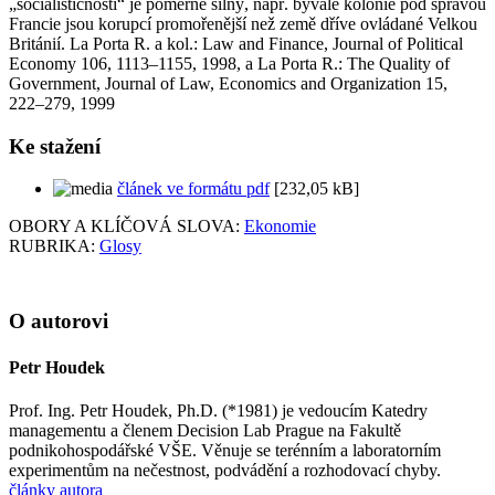
„socialističnosti“ je poměrně silný, např. bývalé kolonie pod správou
Francie jsou korupcí promořenější než země dříve ovládané Velkou
Británií. La Porta R. a kol.: Law and Finance, Journal of Political
Economy 106, 1113–1155, 1998, a La Porta R.: The Quality of
Government, Journal of Law, Economics and Organization 15,
222–279, 1999
Ke stažení
článek ve formátu pdf
[232,05 kB]
OBORY A KLÍČOVÁ SLOVA:
Ekonomie
RUBRIKA:
Glosy
O autorovi
Petr Houdek
Prof. Ing. Petr Houdek, Ph.D. (*1981) je vedoucím Katedry
managementu a členem Decision Lab Prague na Fakultě
podnikohospodářské VŠE. Věnuje se terénním a laboratorním
experimentům na nečestnost, podvádění a rozhodovací chyby.
články autora