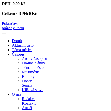
DPH:
0,00 Kč
Celkem s DPH:
0 Kč
Pokračovat
prázdný košík
Domů
Aktuální číslo
Téma měsíce
Časopis
Archiv časopisu
On-line články
Témata měsíce
Multimédia
Rubriky
Obory
Seriály
Klíčová slova
O nás
Redakce
Kontakty
Autoři