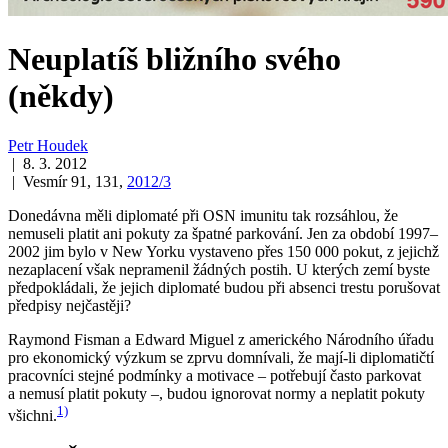
Neuplatíš bližního svého
(někdy)
Petr Houdek
| 8. 3. 2012
| Vesmír 91, 131,
2012/3
Donedávna měli diplomaté při OSN imunitu tak rozsáhlou, že
nemuseli platit ani pokuty za špatné parkování. Jen za období 1997–
2002 jim bylo v New Yorku vystaveno přes 150 000 pokut, z jejichž
nezaplacení však nepramenil žádných postih. U kterých zemí byste
předpokládali, že jejich diplomaté budou při absenci trestu porušovat
předpisy nejčastěji?
Raymond Fisman a Edward Miguel z amerického Národního úřadu
pro ekonomický výzkum se zprvu domnívali, že mají-li diplomatičtí
pracovníci stejné podmínky a motivace – potřebují často parkovat
a nemusí platit pokuty –, budou ignorovat normy a neplatit pokuty
1)
všichni.