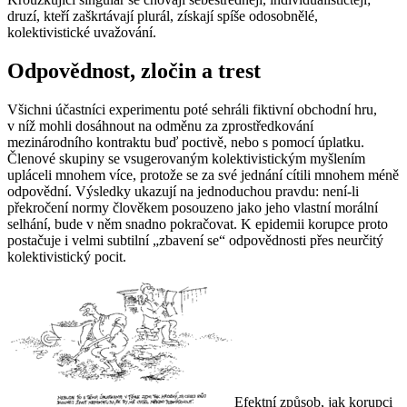
druzí, kteří zaškrtávají plurál, získají spíše odosobnělé,
kolektivistické uvažování.
Odpovědnost, zločin a trest
Všichni účastníci experimentu poté sehráli fiktivní obchodní hru,
v níž mohli dosáhnout na odměnu za zprostředkování
mezinárodního kontraktu buď poctivě, nebo s pomocí úplatku.
Členové skupiny se vsugerovaným kolektivistickým myšlením
upláceli mnohem více, protože se za své jednání cítili mnohem méně
odpovědní. Výsledky ukazují na jednoduchou pravdu: není-li
překročení normy člověkem posouzeno jako jeho vlastní morální
selhání, bude v něm snadno pokračovat. K epidemii korupce proto
postačuje i velmi subtilní „zbavení se“ odpovědnosti přes neurčitý
kolektivistický pocit.
Efektní způsob, jak korupci