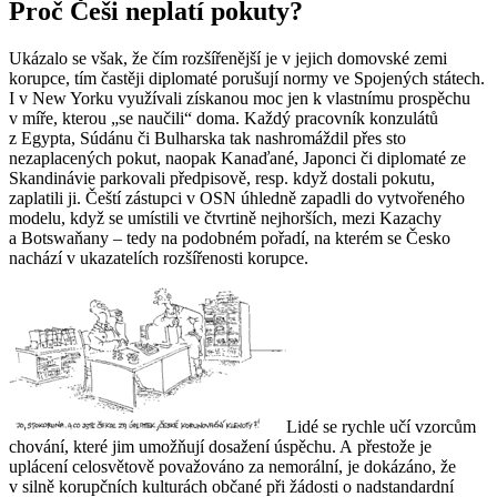
Proč Češi neplatí pokuty?
Ukázalo se však, že čím rozšířenější je v jejich domovské zemi
korupce, tím častěji diplomaté porušují normy ve Spojených státech.
I v New Yorku využívali získanou moc jen k vlastnímu prospěchu
v míře, kterou „se naučili“ doma. Každý pracovník konzulátů
z Egypta, Súdánu či Bulharska tak nashromáždil přes sto
nezaplacených pokut, naopak Kanaďané, Japonci či diplomaté ze
Skandinávie parkovali předpisově, resp. když dostali pokutu,
zaplatili ji. Čeští zástupci v OSN úhledně zapadli do vytvořeného
modelu, když se umístili ve čtvrtině nejhorších, mezi Kazachy
a Botswaňany – tedy na podobném pořadí, na kterém se Česko
nachází v ukazatelích rozšířenosti korupce.
Lidé se rychle učí vzorcům
chování, které jim umožňují dosažení úspěchu. A přestože je
uplácení celosvětově považováno za nemorální, je dokázáno, že
v silně korupčních kulturách občané při žádosti o nadstandardní