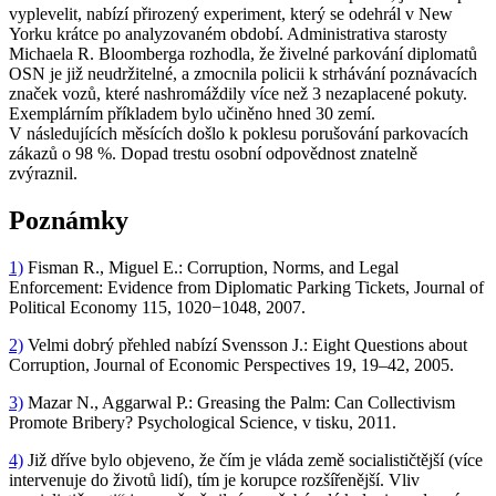
vyplevelit, nabízí přirozený experiment, který se odehrál v New
Yorku krátce po analyzovaném období. Administrativa starosty
Michaela R. Bloomberga rozhodla, že živelné parkování diplomatů
OSN je již neudržitelné, a zmocnila policii k strhávání poznávacích
značek vozů, které nashromáždily více než 3 nezaplacené pokuty.
Exemplárním příkladem bylo učiněno hned 30 zemí.
V následujících měsících došlo k poklesu porušování parkovacích
zákazů o 98 %. Dopad trestu osobní odpovědnost znatelně
zvýraznil.
Poznámky
1)
Fisman R., Miguel E.: Corruption, Norms, and Legal
Enforcement: Evidence from Diplomatic Parking Tickets, Journal of
Political Economy 115, 1020−1048, 2007.
2)
Velmi dobrý přehled nabízí Svensson J.: Eight Questions about
Corruption, Journal of Economic Perspectives 19, 19–42, 2005.
3)
Mazar N., Aggarwal P.: Greasing the Palm: Can Collectivism
Promote Bribery? Psychological Science, v tisku, 2011.
4)
Již dříve bylo objeveno, že čím je vláda země socialističtější (více
intervenuje do životů lidí), tím je korupce rozšířenější. Vliv