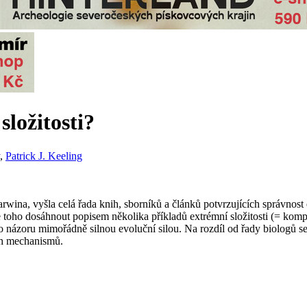
složitosti?
,
Patrick J. Keeling
rwina, vyšla celá řada knih, sborníků a článků potvrzujících správnost
e toho dosáhnout popisem několika příkladů extrémní složitosti (= kompl
o názoru mimořádně silnou evoluční silou. Na rozdíl od řady biologů se 
ch mechanismů.