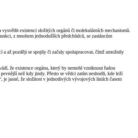
a vysvětlit existenci složitých orgánů či molekulárních mechanismů.
ch funkci, z mnohem jednodušších předchůdců, se zastáncům
í a až později se spojily či začaly spolupracovat, čímž umožnily
ádí, že existence orgánu, který by nemohl vzniknout řadou
vnější než kdy jindy. Přesto se vědci zatím neshodli, kde leží
“, je jasné, že složitost v jednotlivých vývojových liniích časem