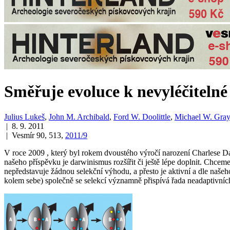
Směřuje evoluce k nevyléčitelné 
Julius Lukeš
,
John M. Archibald
,
Ford W. Doolittle
,
Michael W. Gray
| 8. 9. 2011
| Vesmír 90, 513,
2011/9
V roce 2009 , který byl rokem dvoustého výročí narození Charlese Da
našeho příspěvku je darwinismus rozšířit či ještě lépe doplnit. Chcem
nepředstavuje žádnou selekční výhodu, a přesto je aktivní a dle našeh
kolem sebe) společně se selekcí významně přispívá řada neadaptivní