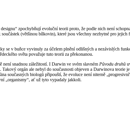
o designu“ zpochybňují evoluční teorii proto, že podle nich není schopn
ek součástek (většinou bílkovin), které jsou všechny nezbytné pro jeji
tky se v buňce vyvinuly za účelem plnění odlišných a nezávislých funkc
vědeckého světa považuje tuto teorii za překonanou.
ně není snadnou záležitostí. I Darwin ve svém slavném
Původu druhů
uv
akový orgán ale nebyl do současnosti objeven a Darwinova teorie je pe
tšina současných biologů připouští, že evoluce není niterně „progresivní
ní „organismy“, ať už tyto vypadaly jakkoli.