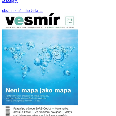
obsah aktuálního čísla
→