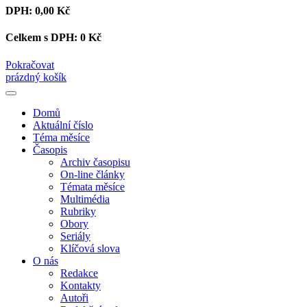
DPH:
0,00 Kč
Celkem s DPH:
0 Kč
Pokračovat
prázdný košík
Domů
Aktuální číslo
Téma měsíce
Časopis
Archiv časopisu
On-line články
Témata měsíce
Multimédia
Rubriky
Obory
Seriály
Klíčová slova
O nás
Redakce
Kontakty
Autoři