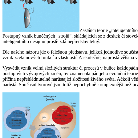
Zastánci teorie „inteligentníh
Postupný vznik buněčných „strojů“, skládajících se z desítek či stov
inteligentního designu prostě zdá nepředstavitelný.
Dle našeho názoru jde o falešnou představu, jelikož jednotlivé součás
vznik zcela nových funkcí a vlastností. A skutečně, naprostá většina 
Vysvětlit vznik velmi složitých struktur či procesů v buňce každopád
postupných vývojových změn, by znamenala pád jeho evoluční teorie. T
příčina nepřehlédnutelně narůstající složitosti živého světa. Ačkoli vě
narůstá. Současní tvorové jsou totiž nepochybně komplexnější než prv