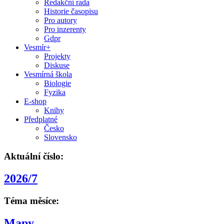
Redakční rada
Historie časopisu
Pro autory
Pro inzerenty
Gdpr
Vesmír+
Projekty
Diskuse
Vesmírná škola
Biologie
Fyzika
E-shop
Knihy
Předplatné
Česko
Slovensko
Aktuální číslo:
2026/7
Téma měsíce:
Mapy