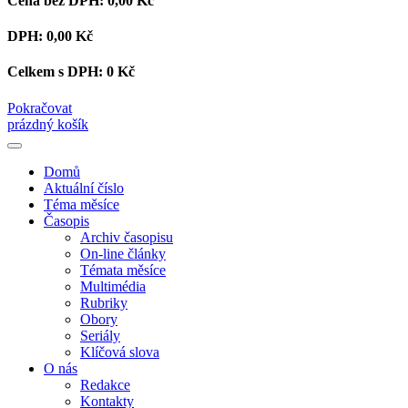
Cena bez DPH:
0,00 Kč
DPH:
0,00 Kč
Celkem s DPH:
0 Kč
Pokračovat
prázdný košík
Domů
Aktuální číslo
Téma měsíce
Časopis
Archiv časopisu
On-line články
Témata měsíce
Multimédia
Rubriky
Obory
Seriály
Klíčová slova
O nás
Redakce
Kontakty