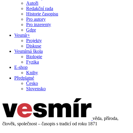
Autoři
Redakční rada
Historie časopisu
Pro autory
Pro inzerenty
Gdpr
Vesmír+
Projekty
Diskuse
Vesmírná škola
Biologie
Fyzika
E-shop
Knihy
Předplatné
Česko
Slovensko
věda, příroda,
člověk, společnost – časopis s tradicí od roku 1871