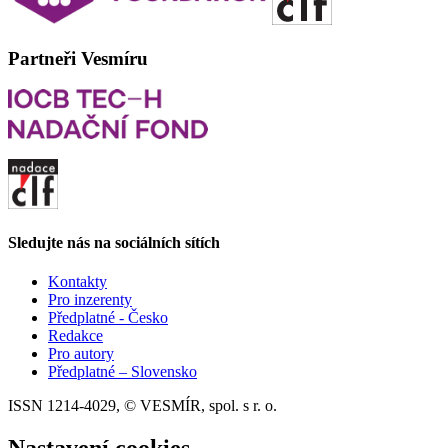
Partneři Vesmíru
Sledujte nás na sociálních sítích
Kontakty
Pro inzerenty
Předplatné - Česko
Redakce
Pro autory
Předplatné – Slovensko
ISSN 1214-4029, © VESMÍR, spol. s r. o.