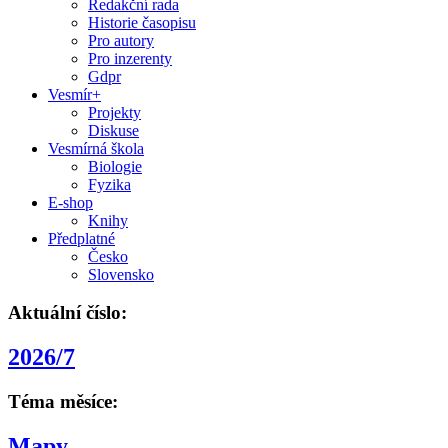
Redakční rada
Historie časopisu
Pro autory
Pro inzerenty
Gdpr
Vesmír+
Projekty
Diskuse
Vesmírná škola
Biologie
Fyzika
E-shop
Knihy
Předplatné
Česko
Slovensko
Aktuální číslo:
2026/7
Téma měsíce:
Mapy