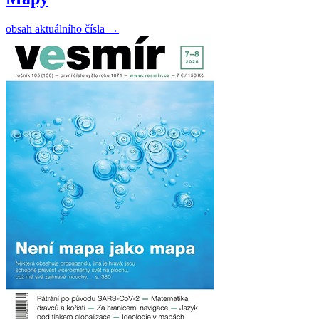
obsah aktuálního čísla
→