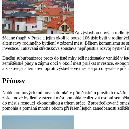
Za výstavbou nových rodinných
žádané (např. v Praze a jejím okolí je pouze 106 tisíc bytů v rodin
alternativy rodinného bydlení v zázemí měst. Během komunismu se st
investice. Takzvaná středisková soustava nepřipustila rozvoj bydlení
Dnešní suburbanizace proto do jisté míry řeší nedostatky vzniklé v 
zemědělské půdy a zájmu obcí v okolí měst přilákat investice, ekono
a ziskovější alternativu oproti výstavbě ve městě a pro obyvatele přís
Přínosy
Nabídkou nových rodinných domků v příměstském prostředí rozšiřuje s
získat nové bydlení v zázemí měst pomohla realizovat osobní sen někte
do měst s rostoucí ekonomikou a trhem práce. Zprostředkovaně omezil
pomohla a pomáhá mnoha obcím při řešení jejich zanedbanosti zděd