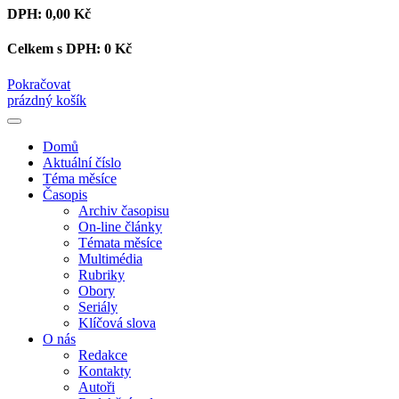
DPH:
0,00 Kč
Celkem s DPH:
0 Kč
Pokračovat
prázdný košík
Domů
Aktuální číslo
Téma měsíce
Časopis
Archiv časopisu
On-line články
Témata měsíce
Multimédia
Rubriky
Obory
Seriály
Klíčová slova
O nás
Redakce
Kontakty
Autoři