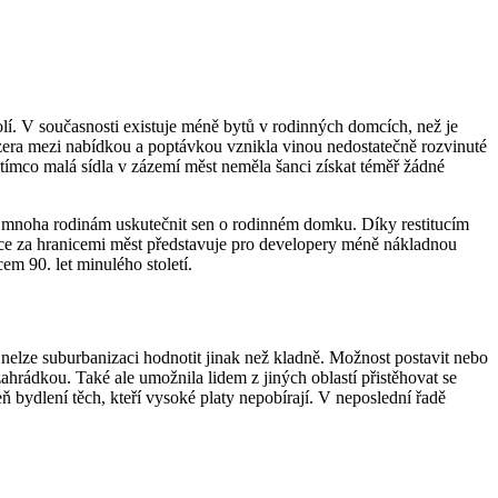
lí. V současnosti existuje méně bytů v rodinných domcích, než je
ezera mezi nabídkou a poptávkou vznikla vinou nedostatečně rozvinuté
ímco malá sídla v zázemí měst neměla šanci získat téměř žádné
ly mnoha rodinám uskutečnit sen o rodinném domku. Díky restitucím
ouce za hranicemi měst představuje pro developery méně nákladnou
em 90. let minulého století.
nelze suburbanizaci hodnotit jinak než kladně. Možnost postavit nebo
ahrádkou. Také ale umožnila lidem z jiných oblastí přistěhovat se
bydlení těch, kteří vysoké platy nepobírají. V neposlední řadě