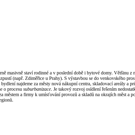
rně masivně staví rodinné a v poslední době i bytové domy. Většinu z ni
zpustí (např. Zdiměřice u Prahy). S výstavbou se do venkovského prostor
 bydlení najdeme za městy nová nákupní centra, skladovací areály a prů
me o procesu
suburbanizace
. Je takový rozvoj osídlení řešením nedosta
a městem a firmy k umísťování provozů a skladů na okrajích měst a pod
egionů.