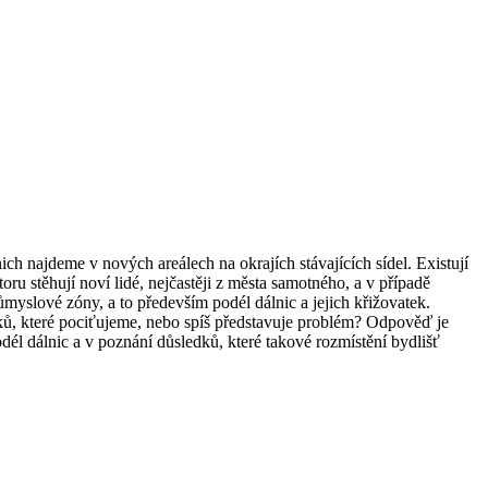
ch najdeme v nových areálech na okrajích stávajících sídel. Existují
u stěhují noví lidé, nejčastěji z města samotného, a v případě
myslové zóny, a to především podél dálnic a jejich křižovatek.
tků, které pociťujeme, nebo spíš představuje problém? Odpověď je
él dálnic a v poznání důsledků, které takové rozmístění bydlišť