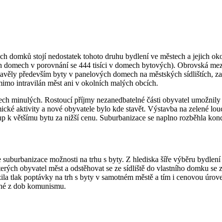
 domků stojí nedostatek tohoto druhu bydlení ve městech a jejich oko
ných domech v porovnání se 444 tisíci v domech bytových). Obrovská m
avěly především byty v panelových domech na městských sídlištích, zat
 mimo intravilán měst ani v okolních malých obcích.
letech minulých. Rostoucí příjmy nezanedbatelné části obyvatel umožni
mické aktivity a nové obyvatele bylo kde stavět. Výstavba na zelené l
tup k většímu bytu za nižší cenu. Suburbanizace se naplno rozběhla konc
uburbanizace možnosti na trhu s byty. Z hlediska šíře výběru bydlení 
rých obyvatel měst a odstěhovat se ze sídliště do vlastního domku se z
a tlak poptávky na trh s byty v samotném městě a tím i cenovou úroveň 
ěné z dob komunismu.