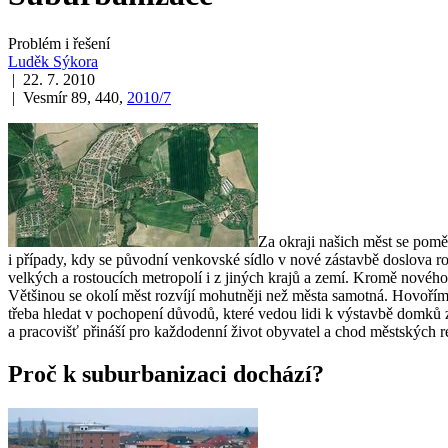
Problém i řešení
Luděk Sýkora
| 22. 7. 2010
| Vesmír 89, 440,
2010/7
Za okraji našich měst se pomě
i případy, kdy se původní venkovské sídlo v nové zástavbě doslova ro
velkých a rostoucích metropolí i z jiných krajů a zemí. Kromě nového
Většinou se okolí měst rozvíjí mohutněji než města samotná. Hovoří
třeba hledat v pochopení důvodů, které vedou lidi k výstavbě domků z
a pracovišť přináší pro každodenní život obyvatel a chod městských r
Proč k suburbanizaci dochází?