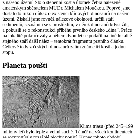
z našeho území. Šlo o stehenní kost a úlomek žebra nalezené
amatérským sběratelem MUDr. Michalem Moučkou. Poprvé jsme
dostali do rukou důkaz o existenci křídových dinosaurů na našem
území. Získali jsme rovněž nálezové okolnosti, určili stáří
sedimentů, seznámili se s prostředím, v němž dinosauři kdysi žili,
a pokusili se o rekonstrukci příběhu prvního českého „dina“. Práce
na lokalitě pokračovaly a během dvou let se podařil na jiné lokalitě
stejného stáří další nález – tentokrát fragmentu prstního článku.
Celkově tedy z českých dinosaurů zatím známe tři kosti a jednu
stopu.
Planeta pouští
Klima triasu (před 245–199
miliony let) bylo teplé a velmi suché. Téměř na všech kontinentech
se rozprostíraly rozsáhlé plochy pouští. Konec tohoto období