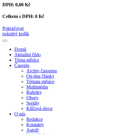
DPH:
0,00 Kč
Celkem s DPH:
0 Kč
Pokračovat
prázdný košík
Domů
Aktuální číslo
Téma měsíce
Časopis
Archiv časopisu
On-line články
Témata měsíce
Multimédia
Rubriky
Obory
Seriály
Klíčová slova
O nás
Redakce
Kontakty
Autoři