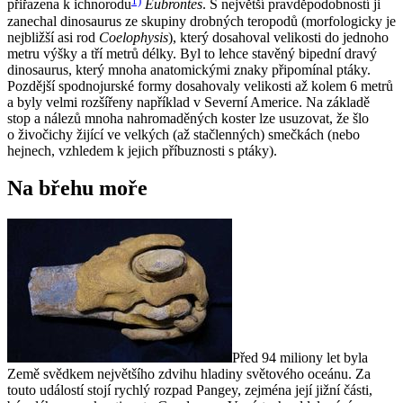
přiřazena k ichnorodu
Eubrontes
. S největší pravděpodobností ji
zanechal dinosaurus ze skupiny drobných teropodů (morfologicky je
nejbližší asi rod
Coelophysis
), který dosahoval velikosti do jednoho
metru výšky a tří metrů délky. Byl to lehce stavěný bipední dravý
dinosaurus, který mnoha anatomickými znaky připomínal ptáky.
Pozdější spodnojurské formy dosahovaly velikosti až kolem 6 metrů
a byly velmi rozšířeny například v Severní Americe. Na základě
stop a nálezů mnoha nahromaděných koster lze usuzovat, že šlo
o živočichy žijící ve velkých (až stačlenných) smečkách (nebo
hejnech, vzhledem k jejich příbuznosti s ptáky).
Na břehu moře
Před 94 miliony let byla
Země svědkem největšího zdvihu hladiny světového oceánu. Za
touto událostí stojí rychlý rozpad Pangey, zejména její jižní části,