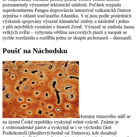
poznamenaly významné tektonické události. Počátek rozpadu
superkontinentu Pangea doprovázela intenzivní vulkanická činnost
zejména v oblasti současného Atlantiku. S ní jsou podle posledních
výzkumů spojovány výrazné klimatické změny a následně i jedno
z pěti největších vymírání v historii Země. Výrazně se změnila fauna
velkých zvířat – vyhynula většina savcovitých plazů a naopak se
rychle rozrůznila a rozšířila jedna ze skupin archosaurů – dinosauři.
Poušť na Náchodsku
Horniny triasového stáří se
na území České republiky vyskytují velmi vzácně. Známe je
z vnitrosudetské pánve a vyskytují se i ve východní části
Podkrkonoší (jihojihovýchodně od Trutnova), kde dosahují