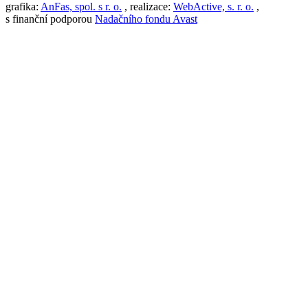
grafika:
AnFas, spol. s r. o.
, realizace:
WebActive, s. r. o.
,
s finanční podporou
Nadačního fondu Avast