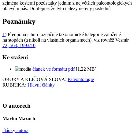
zejména kosterní pozůstatky jedním z největších paleontologických
objevů u nás. Doufejme, že tyto nálezy nebyly poslední.
Poznámky
1)
Předpona ichno- označuje taxonomické kategorie založené
na stopách (a nikoli na vlastních organismech), viz rovněž Vesmír
72, 563, 1993/10
.
Ke stažení
článek ve formátu pdf
[1,22 MB]
OBORY A KLÍČOVÁ SLOVA:
Paleontologie
RUBRIKA:
Hlavní články
O autorech
Martin Mazuch
články autora