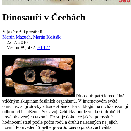
Dinosauři v Čechách
V jakém žili prostředí
Martin Mazuch
,
Martin Košťák
| 22. 7. 2010
| Vesmír 89, 432,
2010/7
Dinosauři patří k mediálně
vděčným skupinám fosilních organismů. V internetovém světě
o nich existují stovky a tisíce stránek, fór či blogů, na nichž diskutují
odborníci i nadšenci. Sestavují žebříčky podle velikosti druhů či
nově objevených taxonů. Existuje dokonce jakési pomyslné
hodnocení států podle počtu rodů a druhů nalezených na jejich
území. Po uvedení Spielbergova
Jurského parku
zachvátila