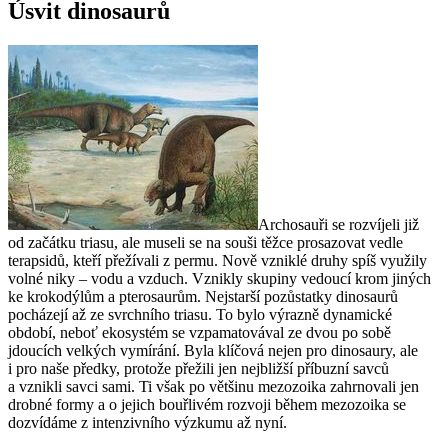
Úsvit dinosaurů
Archosauři se rozvíjeli již
od začátku triasu, ale museli se na souši těžce prosazovat vedle
terapsidů, kteří přežívali z permu. Nově vzniklé druhy spíš využily
volné niky – vodu a vzduch. Vznikly skupiny vedoucí krom jiných
ke krokodýlům a pterosaurům. Nejstarší pozůstatky dinosaurů
pocházejí až ze svrchního triasu. To bylo výrazně dynamické
období, neboť ekosystém se vzpamatovával ze dvou po sobě
jdoucích velkých vymírání. Byla klíčová nejen pro dinosaury, ale
i pro naše předky, protože přežili jen nejbližší příbuzní savců
a vznikli savci sami. Ti však po většinu mezozoika zahrnovali jen
drobné formy a o jejich bouřlivém rozvoji během mezozoika se
dozvídáme z intenzivního výzkumu až nyní.