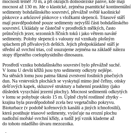
mocnosti téměř 70 m, a při okrajích dolnoslezské pánve, kde mají
mocnost až 130 m. Jde o klastické, zejména psamitické kontinentální
sedimenty bohdašínského souvrství, převážně světlé kaolinické
pískovce a arkózové pískovce s vložkami slepenců. Triasové stáří
mají pravděpodobně pouze sedimenty nejvyšší části bohdašínského
souvrství. Ukládaly se částečně v prostředích mělkých, často
průtočných jezer, sezonních říčních toků i jako větrem naváté
sedimenty. Polohy slepenců s valouny rul vznikaly plošným
splachem při přívalových deštích. Jejich předpokládané stáří je
střední až svrchní trias, což usuzujeme zejména na základě nálezu
stopy tříprstého coelophysidního dinosaura.
Prostředí vzniku bohdašínského souvrství bylo převážně suché.
V lomu U devíti křížů jsou tyto sedimenty odkryty nejlépe.
Na stěnách lomu jsou patrna šikmá zvrstvení fosilních písečných
dun. Na vrstevních plochách se vyskytují mimo jiné čeřiny, otisky
dešťových kapek, skluzové struktury a bahenní praskliny (jako
důsledek vysychání jezerní plochy). Mocnost sedimentů odkrytých
v lomu se pohybuje okolo 15 m. Úplně chybí rostlinné zbytky –
krajina byla pravděpodobně zcela bez vegetačního pokryvu.
Bioturbace (v podobě kořenových kanálů a jiných ichnofosilií),
která postihuje triasové sedimenty, vyúsťuje na erozní plochu
nadložní mořské svrchní křídy, a tudíž její vznik klademe až
do tohoto mladšího útvaru mezozoika.