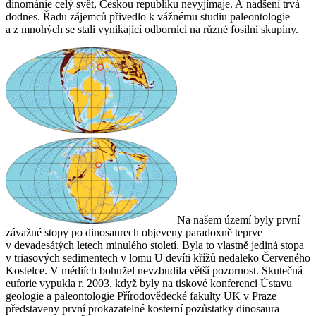
dinománie celý svět, Českou republiku nevyjímaje. A nadšení trvá
dodnes. Řadu zájemců přivedlo k vážnému studiu paleontologie
a z mnohých se stali vynikající odborníci na různé fosilní skupiny.
Na našem území byly první
závažné stopy po dinosaurech objeveny paradoxně teprve
v devadesátých letech minulého století. Byla to vlastně jediná stopa
v triasových sedimentech v lomu U devíti křížů nedaleko Červeného
Kostelce. V médiích bohužel nevzbudila větší pozornost. Skutečná
euforie vypukla r. 2003, když byly na tiskové konferenci Ústavu
geologie a paleontologie Přírodovědecké fakulty UK v Praze
představeny první prokazatelné kosterní pozůstatky dinosaura