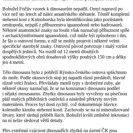
Bohužel Fričův vzorek k dinosaurům nepatřil. Omyl napravil po
více než sto letech až nález amatérského sběratele. Téměř kompletní
stehenní kost z Kutnohorska byla identifikována jako pozůstatek
ornitopoda, nejspíš z příbuzenstva iguanodonů nebo hadrosaurů.
Některé anatomické znaky na fosilii však naznačují příbuznost spíše
s archaickýmiformami iguanodonů, což může být způsobeno i tím,
že šlo o ostrovní formu, u níž se mohly projevit i některé velmi
specifické starobylé znaky. Ostrovní původ potvrzuje i malý vzrůst
dospělých jedinců. Na rozdíl od 12 metrů dlouhých
spodnokřídových obrů dosahovali výšky pouhých 150 cm a délky
jen 4 metrů.
Tělo dinosaura bylo z pobřeží Rýnsko-českého ostrova spláchnuto
do moře. Podle okusových stop jej napadli různí predátoři, hlavně
různě velcí žraloci. Převládaly menší typy s drobnými zuby, ale
některé okusy naznačují, že se na konzumaci dinosaura podílel
i nějaký mosasaurus. Zbytky dinosaura byly vyvrženy na písečnou
pláž malých příbřežních ostrůvků a následně překryty novým
materiálem. Proces byl dosti rychlý, což dokumentuje hlavice
kolenního kloubu stehenní kosti. Zachovaly se na ní mineralizované
útvary, které sledují průběh šlach. Bohužel kvůli zmíněné inkrustaci
na ní nelze sledovat větší detaily.
Přes extrémní vzácnost dinosauřích zbytků na území ČR jsou