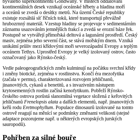
bývalého superkontinentu Gondwany. V místech oddalování
kontinentálních desek vznikají oceánské hřbety a hladina moří
a oceánů se zvedá o desítky metrů. Na území České republiky
existuje rozsáhlá síť říčních toků, které transportují převážně
hrubozrnný materiál. Vzestup hladiny se projevuje v sedimentárním
záznamu usazováním jemnějších frakcí a zvedá se erozní báze řek.
Postupně se vytvářejí přímořská deltová a lagunární prostředí. Český
masiv, zejména jeho severní část, se stává mořským dnem. Vzniká
unikátní průliv mezi křídovými moři severozápadní Evropy a teplým
oceánem Tethys. Uprostřed Evropy je velký izolovaný ostrov, často
označovaný jako Rýnsko-český.
Vedle paleogeografických změn kulminují na počátku svrchní křídy
i změny biotické, zejména v rostlinstvu. Končí éra mezofytika
(začala v permu), charakterizovaná rozvojem jehličnanů,
jinanovitých, cykasů a benetitů, a s invazivním nástupem
krytosemenných rostlin začíná kenofytikum. Pobřeží Rýnsko-
českého ostrova porůstá slanomilná vegetace složená z keřovitých
jehličnanů
Frenelopsis alata
a dalších elementů, např. jinanovitých
keřů rodu
Eretmophyllum
. Populace dinosaurů izolované na tomto
ostrově reagují na měnící se podmínky změnami velikosti (stejné
adaptace pozorujeme např. u některých evropských jurských
sauropodů).
Pohřben za silné bouře