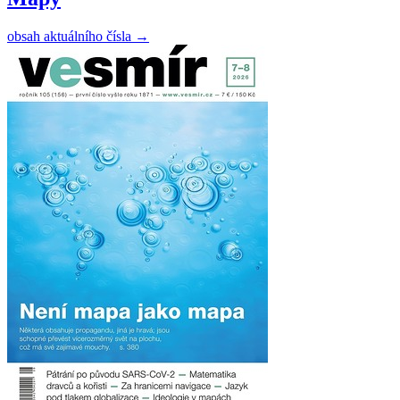
obsah aktuálního čísla
→