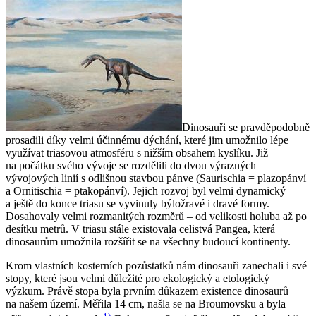
Dinosauři se pravděpodobně
prosadili díky velmi účinnému dýchání, které jim umožnilo lépe
využívat triasovou atmosféru s nižším obsahem kyslíku. Již
na počátku svého vývoje se rozdělili do dvou výrazných
vývojových linií s odlišnou stavbou pánve (Saurischia = plazopánví
a Ornitischia = ptakopánví). Jejich rozvoj byl velmi dynamický
a ještě do konce triasu se vyvinuly býložravé i dravé formy.
Dosahovaly velmi rozmanitých rozměrů – od velikosti holuba až po
desítku metrů. V triasu stále existovala celistvá Pangea, která
dinosaurům umožnila rozšířit se na všechny budoucí kontinenty.
Krom vlastních kosterních pozůstatků nám dinosauři zanechali i své
stopy, které jsou velmi důležité pro ekologický a etologický
výzkum. Právě stopa byla prvním důkazem existence dinosaurů
na našem území. Měřila 14 cm, našla se na Broumovsku a byla
1)