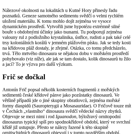
Nálezové okolnosti na lokalitách u Kutné Hory přinesly řadu
poznatků. Geneze samotného sedimentu svědčí o velmi rychlém
uložení materiálu. K tomu mohlo dojít zejména ve vysoce
dynamickém prostředí. Vytvořili jsme hypotézu extrémně silné
bouře s obdobnými účinky jako tsunami. Tu podporují zejména
valouny rul z podložního krystalinika, ústřice, rudisti a pak také celé
trsy koloniálních korálů v jemném plážovém písku. Jak se tedy kosti
na křídovou pláž dostaly, je zřejmé. Otázka, co tomu předcházelo,
trvá. Tělo mrtvého dinosaura se nějakou dobu v mořském prostředí
pohybovalo (viz níže), ale jak se tam dostalo, kolik dinosaurů tu žilo
a jací? To je výzva pro další výzkum.
Frič se dočkal
Antonín Frič popsal několik kosterních fragmentů z mořských
sedimentů české křídové pánve jako pozůstatky dinosaurů. Ve
většině případů jde o jiné skupiny obratlovců, zejména mořské
formy diaspidů (Sauropterygii a Mosasauridae). O Fričově touze mít
v Čechách „vlastního“ dinosaura svědčí vědecké názvy zbytků.
Objevuje se mezi nimi i rod
Iguanodon
, býložravý ornitopodní
dinosaurus typický spíš pro spodnokřídové období, který ve svrchní
křídě již ustupuje. Přesto se nálezy řazené k této skupině
ornitischidních dinosaurů objevují i v tomto pozdějším období.