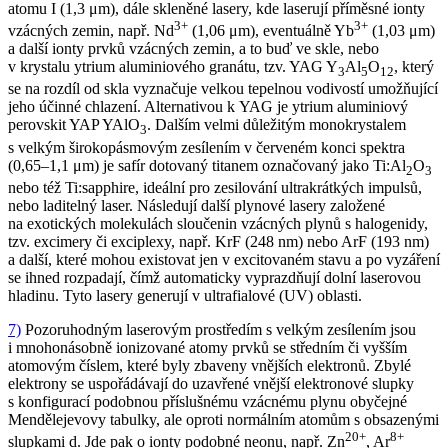
atomu I (1,3 μm), dále skleněné lasery, kde laserují příměsné ionty
3+
3+
vzácných zemin, např. Nd
(1,06 μm), eventuálně Yb
(1,03 μm)
a další ionty prvků vzácných zemin, a to buď ve skle, nebo
v krystalu ytrium aluminiového granátu, tzv. YAG Y
Al
O
, který
3
5
12
se na rozdíl od skla vyznačuje velkou tepelnou vodivostí umožňující
jeho účinné chlazení. Alternativou k YAG je ytrium aluminiový
perovskit YAP YAlO
. Dalším velmi důležitým monokrystalem
3
s velkým širokopásmovým zesílením v červeném konci spektra
(0,65–1,1 μm) je safír dotovaný titanem označovaný jako Ti:Al
O
2
3
nebo též Ti:sapphire, ideální pro zesilování ultrakrátkých impulsů,
nebo laditelný laser. Následují další plynové lasery založené
na exotických molekulách sloučenin vzácných plynů s halogenidy,
tzv. excimery či exciplexy, např. KrF (248 nm) nebo ArF (193 nm)
a další, které mohou existovat jen v excitovaném stavu a po vyzáření
se ihned rozpadají, čímž automaticky vyprazdňují dolní laserovou
hladinu. Tyto lasery generují v ultrafialové (UV) oblasti.
7)
Pozoruhodným laserovým prostředím s velkým zesílením jsou
i mnohonásobně ionizované atomy prvků se středním či vyšším
atomovým číslem, které byly zbaveny vnějších elektronů. Zbylé
elektrony se uspořádávají do uzavřené vnější elektronové slupky
s konfigurací podobnou příslušnému vzácnému plynu obyčejné
Mendělejevovy tabulky, ale oproti normálním atomům s obsazenými
20+
8+
slupkami d. Jde pak o ionty podobné neonu, např. Zn
, Ar