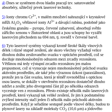
4)
Dnes se systémem dvou hladin pracují tzv. saturovatelné
absorbéry, užitečný prvek laserové techniky.
3+
5)
Ionty chromu Cr
, v malém množství nahrazující v krystalové
3+
mříži Al
O
většinové ionty Al
a dávající rubínu, podobně jako
2
3
českému granátu – pyropu, červené zabarvení, absorbují světlo
zářícího xenonu v žlutozelené oblasti a jsou schopny ho vyzářit
laserovým přechodem na 694 nm, tj. rovněž v červené barvě.
6)
Tyto laserové systémy vykazují kromě široké škály vlnových
délek i různé stupně zesílení, ale skoro všechny vyžadují velice
dlouhou dráhu zesilovaného svazku v optickém prostředí, což se
dociluje mnohonásobným odrazem mezi zrcadly rezonátoru.
Většinou má tedy výstupní zrcadlo rezonátoru jen malou
propustnost, což si vynucuje nejen mnohonásobný průchod svazku
aktivním prostředím, ale také jeho výraznou úzkost (paraxiálnost),
protože jen ta část svazku, která je téměř rovnoběžná s optickou
osou laseru, se dokáže v otevřeném rezonátoru dostatečně dlouho
udržet a zesílit; jeho divergentní část již po několika odrazech
vycestuje ven z rezonátoru. Přesto existuje několik málo laserových
prostředí, která vykazují tak veliké zesílení, že jim k podstatnému
zvýšení intenzity stačí jeden či několik málo průchodů aktivním
prostředím. Když je seřadíme sestupně podle vlnové délky, budou to
plynové lasery na základě molekuly CO
(10,6 μm) a jódového
2