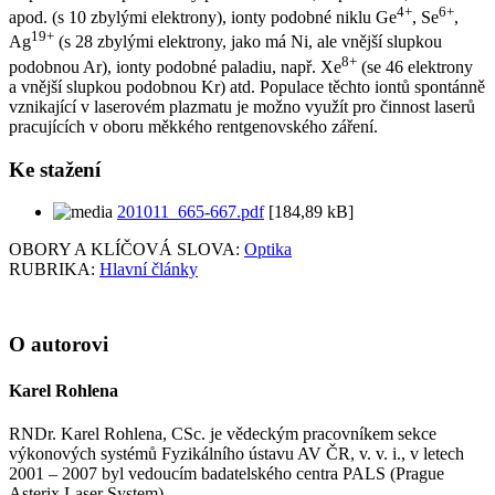
4+
6+
apod. (s 10 zbylými elektrony), ionty podobné niklu Ge
, Se
,
19+
Ag
(s 28 zbylými elektrony, jako má Ni, ale vnější slupkou
8+
podobnou Ar), ionty podobné paladiu, např. Xe
(se 46 elektrony
a vnější slupkou podobnou Kr) atd. Populace těchto iontů spontánně
vznikající v laserovém plazmatu je možno využít pro činnost laserů
pracujících v oboru měkkého rentgenovského záření.
Ke stažení
201011_665-667.pdf
[184,89 kB]
OBORY A KLÍČOVÁ SLOVA:
Optika
RUBRIKA:
Hlavní články
O autorovi
Karel Rohlena
RNDr. Karel Rohlena, CSc. je vědeckým pracovníkem sekce
výkonových systémů Fyzikálního ústavu AV ČR, v. v. i., v letech
2001 – 2007 byl vedoucím badatelského centra PALS (Prague
Asterix Laser System).