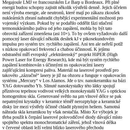
Megajoule LMJ ve francouzském Le Barp u Bordeaux. Při plné
energii budou schopny zajistit několik výstřelů denně. Jejich účelem
není výroba energie, ale neutronů, které mají po zákazu zkoušek
nukleárních zbraní nahradit chybějící experimentální možnosti pro
vojenský výzkum. Pokud by se podařilo oddělit fázi stlačení
termonukleárního paliva od jeho zapálení, mohla by být tato
obrovitá zařízení zmenšena (asi 10×). To by ovšem vyžadovalo další
pomocný laser dávající několik desítek kJ v pikosekundovém
impulsu pro systém tzv. rychlého zapálení. Ani ten ale neřeší potíž
s nízkou opakovací frekvencí a chabou účinností. K jejímu
odstranění míří evropský „elektrárenský“ projekt HiPER (High
Power Laser for Energy Research), kde má být systém rychlého
zapálení kombinován s účinnými ns opakovacími lasery
zajišťujícími kompresi paliva. Materiál na laserové prostředí pro
takovéto „zázračné“ lasery je již na obzoru a funguje v opakovacím
systému „Mercury“ v Los Alamos. Jde o tzv. nanokeramiku na bázi
YAG dotovaného Yb. Slinuté nanokrystalky této látky spojují
příznivou tepelnou vodivost velkých monokrystalů YAG s optickou
homogenitou skla. Generované světlo na µm vlnové délce se pak
nepatrnými krystalky v keramice téměř nerozptyluje a keramické
disky lze mezi výstřely účinně chladit plynným heliem. Samotná
náhrada skla keramikou by však nestačila. Místo Xe výbojek je
třeba použít k čerpání laserové polovodičové diody dávající místo
spojitého spektra monochromatické záření, jehož vlnová délka
v červené oblasti leží velmi blízko laserového přechodu