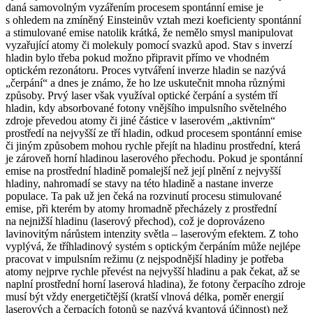
daná samovolným vyzářením procesem spontánní emise je
s ohledem na zmíněný Einsteinův vztah mezi koeficienty spontánní
a stimulované emise natolik krátká, že nemělo smysl manipulovat
vyzařující atomy či molekuly pomocí svazků apod. Stav s inverzí
hladin bylo třeba pokud možno připravit přímo ve vhodném
optickém rezonátoru. Proces vytváření inverze hladin se nazývá
„čerpání“ a dnes je známo, že ho lze uskutečnit mnoha různými
způsoby. Prvý laser však využíval optické čerpání a systém tří
hladin, kdy absorbované fotony vnějšího impulsního světelného
zdroje převedou atomy či jiné částice v laserovém „aktivním“
prostředí na nejvyšší ze tří hladin, odkud procesem spontánní emise
či jiným způsobem mohou rychle přejít na hladinu prostřední, která
je zároveň horní hladinou laserového přechodu. Pokud je spontánní
emise na prostřední hladině pomalejší než její plnění z nejvyšší
hladiny, nahromadí se stavy na této hladině a nastane inverze
populace. Ta pak už jen čeká na rozvinutí procesu stimulované
emise, při kterém by atomy hromadně přecházely z prostřední
na nejnižší hladinu (laserový přechod), což je doprovázeno
lavinovitým nárůstem intenzity světla – laserovým efektem. Z toho
vyplývá, že tříhladinový systém s optickým čerpáním může nejlépe
pracovat v impulsním režimu (z nejspodnější hladiny je potřeba
atomy nejprve rychle převést na nejvyšší hladinu a pak čekat, až se
naplní prostřední horní laserová hladina), že fotony čerpacího zdroje
musí být vždy energetičtější (kratší vlnová délka, poměr energií
laserových a čerpacích fotonů se nazývá kvantová účinnost) než