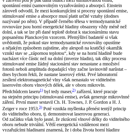
v zářivém poli je pak dána bilancí mezi stimulovanou emisí,
spontánní emisí (samovolným vyzařováním) a absorpcí. Einstein
zároveň odvodil, že mezi konkurujícími si procesy spontánní emise,
stimulované emise a absorpce musí platit určité vztahy (dodnes
nazývané po něm). V případě černého tělesa v termodynamické
rovnováze jsou horní energetické hladiny obsazeny vždy méně než
dolní, a tak se lze při dané teplotě dobrat k stacionárnímu stavu
popsanému Planckovým vzorcem. Přemýšliví badatelé si však
uvědomili, že pokud stav termodynamické rovnováhy opustíme
a nějakým způsobem zajistíme, aby alespoň na kratičký okamžik
vznikl stav se „zápornou teplotou“, kdy se na horní hladině bude
nacházet více částic než na dolní (inverze hladin), tak díky procesu
stimulované emise žádný stacionární stav nenastane a množství
fotonů neboli amplituda dopadající vlny začne lavinovitě narůstat –
dnes bychom řekli, že nastane laserový efekt. Prvé laboratorní
zesílení elektromagnetické vlny však nenastalo ve viditelném
laserovém oboru vlnových délek, ale v oboru mikrovln.
1)
2)
Předchůdcem laseru
byl tedy maser,
zařízení, které pracuje
na stejném principu (stimulovaná emise), avšak generuje mikrovlnné
záření. První maser sestavil Ch. H. Townes, J. P. Gordon a H. J.
3)
Zeiger v roce 1953.
Poté vznikla myšlenka přenést tentýž princip
do viditelného oboru, tj. demonstrovat laserovou generaci.
Od začátku však bylo jasné, že zkrácení vlnové délky do viditelného
oboru nebude triviální. Větší energetická vzdálenost mezi
vyzařujícími hladinami znamená, že i doba života horní hladiny