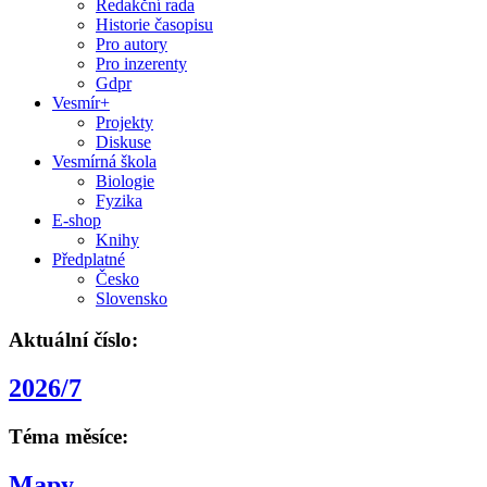
Redakční rada
Historie časopisu
Pro autory
Pro inzerenty
Gdpr
Vesmír+
Projekty
Diskuse
Vesmírná škola
Biologie
Fyzika
E-shop
Knihy
Předplatné
Česko
Slovensko
Aktuální číslo:
2026/7
Téma měsíce:
Mapy