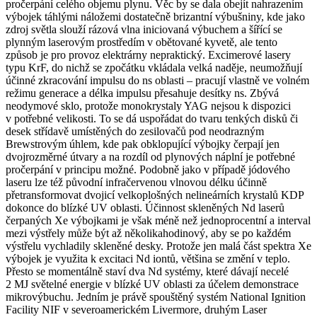
pročerpání celého objemu plynu. Věc by se dala obejít nahrazením
výbojek táhlými náložemi dostatečně brizantní výbušniny, kde jako
zdroj světla slouží rázová vlna iniciovaná výbuchem a šířící se
plynným laserovým prostředím v obětované kyvetě, ale tento
způsob je pro provoz elektrárny nepraktický. Excimerové lasery
typu KrF, do nichž se zpočátku vkládala velká naděje, neumožňují
účinné zkracování impulsu do ns oblasti – pracují vlastně ve volném
režimu generace a délka impulsu přesahuje desítky ns. Zbývá
neodymové sklo, protože monokrystaly YAG nejsou k dispozici
v potřebné velikosti. To se dá uspořádat do tvaru tenkých disků či
desek střídavě umístěných do zesilovačů pod neodrazným
Brewstrovým úhlem, kde pak obklopující výbojky čerpají jen
dvojrozměrné útvary a na rozdíl od plynových náplní je potřebné
pročerpání v principu možné. Podobně jako v případě jódového
laseru lze též původní infračervenou vlnovou délku účinně
přetransformovat dvojicí velkoplošných nelineárních krystalů KDP
dokonce do blízké UV oblasti. Účinnost skleněných Nd laserů
čerpaných Xe výbojkami je však méně než jednoprocentní a interval
mezi výstřely může být až několikahodinový, aby se po každém
výstřelu vychladily skleněné desky. Protože jen malá část spektra Xe
výbojek je využita k excitaci Nd iontů, většina se změní v teplo.
Přesto se momentálně staví dva Nd systémy, které dávají necelé
2 MJ světelné energie v blízké UV oblasti za účelem demonstrace
mikrovýbuchu. Jedním je právě spouštěný systém National Ignition
Facility NIF v severoamerickém Livermore, druhým Laser