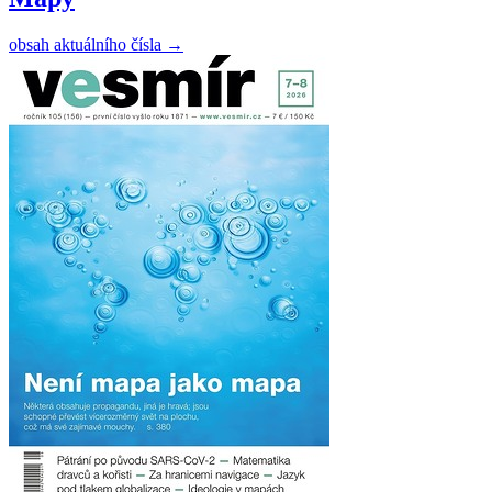
obsah aktuálního čísla
→