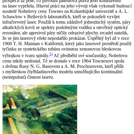
prospěch až poté, co původní patentová práva jeho konkurentů
na laser vypršela. Hlavní práci na jeho vývoji však vykonali budoucí
nositelé Nobelovy ceny Townes na Kolumbijské univerzitě a A. L.
Schawlow v Bellových laboratořích, kteří se pokoušeli vyvíjet
infračervený laser. Použili k tomu zdánlivě jednoduchý systém, páry
alkalických kovů se spektry podobnými vodíku a otevřený optický
rezonátor, ale agresivní páry ničily odrazivé plochy zrcadel natolik,
že se jim laserový efekt nepodařilo prokázat. Úspěšný byl až v roce
1960 T. H. Maiman v Kalifornii, který jako laserové prostředí použil
tyčinku ze syntetického rubínu ovinutou xenonovou bleskovou
5)
výbojkou v tvaru spirály.
Ač předběhl své současníky, Nobelovu
cenu nikdy nedostal. Té se dostalo v roce 1964 Townesovi spolu
s dvěma Rusy N. G. Basovem a A. M. Prochorovem, kteří přišli
s myšlenkou čtyřhladinového modelu umožňujícího kontinuální
(neimpulsní) činnost laseru.