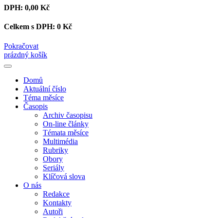
DPH:
0,00 Kč
Celkem s DPH:
0 Kč
Pokračovat
prázdný košík
Domů
Aktuální číslo
Téma měsíce
Časopis
Archiv časopisu
On-line články
Témata měsíce
Multimédia
Rubriky
Obory
Seriály
Klíčová slova
O nás
Redakce
Kontakty
Autoři