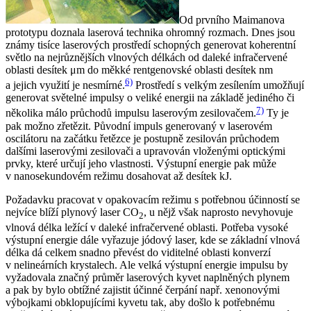
Od prvního Maimanova
prototypu doznala laserová technika ohromný rozmach. Dnes jsou
známy tisíce laserových prostředí schopných generovat koherentní
světlo na nejrůznějších vlnových délkách od daleké infračervené
oblasti desítek μm do měkké rentgenovské oblasti desítek nm
6)
a jejich využití je nesmírné.
Prostředí s velkým zesílením umožňují
generovat světelné impulsy o veliké energii na základě jediného či
7)
několika málo průchodů impulsu laserovým zesilovačem.
Ty je
pak možno zřetězit. Původní impuls generovaný v laserovém
oscilátoru na začátku řetězce je postupně zesilován průchodem
dalšími laserovými zesilovači a upravován vloženými optickými
prvky, které určují jeho vlastnosti. Výstupní energie pak může
v nanosekundovém režimu dosahovat až desítek kJ.
Požadavku pracovat v opakovacím režimu s potřebnou účinností se
nejvíce blíží plynový laser CO
, u nějž však naprosto nevyhovuje
2
vlnová délka ležící v daleké infračervené oblasti. Potřeba vysoké
výstupní energie dále vyřazuje jódový laser, kde se základní vlnová
délka dá celkem snadno převést do viditelné oblasti konverzí
v nelineárních krystalech. Ale velká výstupní energie impulsu by
vyžadovala značný průměr laserových kyvet naplněných plynem
a pak by bylo obtížné zajistit účinné čerpání např. xenonovými
výbojkami obklopujícími kyvetu tak, aby došlo k potřebnému