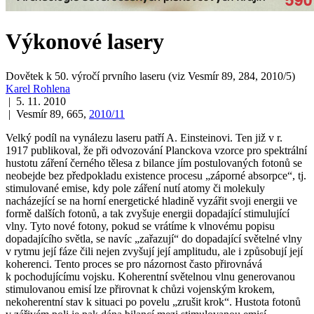
Výkonové lasery
Dovětek k 50. výročí prvního laseru (viz Vesmír 89, 284, 2010/5)
Karel Rohlena
| 5. 11. 2010
| Vesmír 89, 665,
2010/11
Velký podíl na vynálezu laseru patří A. Einsteinovi. Ten již v r.
1917 publikoval, že při odvozování Planckova vzorce pro spektrální
hustotu záření černého tělesa z bilance jím postulovaných fotonů se
neobejde bez předpokladu existence procesu „záporné absorpce“, tj.
stimulované emise, kdy pole záření nutí atomy či molekuly
nacházející se na horní energetické hladině vyzářit svoji energii ve
formě dalších fotonů, a tak zvyšuje energii dopadající stimulující
vlny. Tyto nové fotony, pokud se vrátíme k vlnovému popisu
dopadajícího světla, se navíc „zařazují“ do dopadající světelné vlny
v rytmu její fáze čili nejen zvyšují její amplitudu, ale i způsobují její
koherenci. Tento proces se pro názornost často přirovnává
k pochodujícímu vojsku. Koherentní světelnou vlnu generovanou
stimulovanou emisí lze přirovnat k chůzi vojenským krokem,
nekoherentní stav k situaci po povelu „zrušit krok“. Hustota fotonů