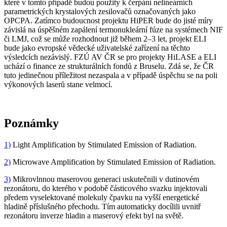
které v tomto případě budou použity k čerpání nelineárních
parametrických krystalových zesilovačů označovaných jako
OPCPA. Zatímco budoucnost projektu HiPER bude do jisté míry
závislá na úspěšném zapálení termonukleární fúze na systémech NIF
či LMJ, což se může rozhodnout již během 2–3 let, projekt ELI
bude jako evropské vědecké uživatelské zařízení na těchto
výsledcích nezávislý. FZÚ AV ČR se pro projekty HiLASE a ELI
uchází o finance ze strukturálních fondů z Bruselu. Zdá se, že ČR
tuto jedinečnou příležitost nezaspala a v případě úspěchu se na poli
výkonových laserů stane velmocí.
Poznámky
1)
Light Amplification by Stimulated Emission of Radiation.
2)
Microwave Amplification by Stimulated Emission of Radiation.
3)
Mikrovlnnou maserovou generaci uskutečnili v dutinovém
rezonátoru, do kterého v podobě částicového svazku injektovali
předem vyselektované molekuly čpavku na vyšší energetické
hladině příslušného přechodu. Tím automaticky docílili uvnitř
rezonátoru inverze hladin a maserový efekt byl na světě.