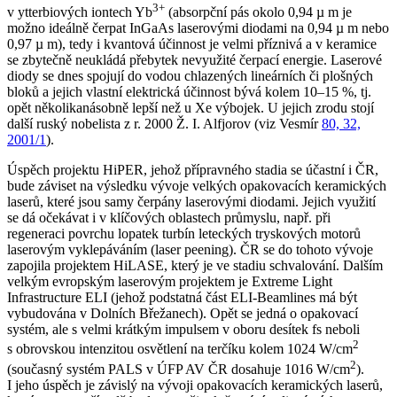
3+
v ytterbiových iontech Yb
(absorpční pás okolo 0,94 µ m je
možno ideálně čerpat InGaAs laserovými diodami na 0,94 µ m nebo
0,97 µ m), tedy i kvantová účinnost je velmi příznivá a v keramice
se zbytečně neukládá přebytek nevyužité čerpací energie. Laserové
diody se dnes spojují do vodou chlazených lineárních či plošných
bloků a jejich vlastní elektrická účinnost bývá kolem 10–15 %, tj.
opět několikanásobně lepší než u Xe výbojek. U jejich zrodu stojí
další ruský nobelista z r. 2000 Ž. I. Alfjorov (viz Vesmír
80, 32,
2001/1
).
Úspěch projektu HiPER, jehož přípravného stadia se účastní i ČR,
bude záviset na výsledku vývoje velkých opakovacích keramických
laserů, které jsou samy čerpány laserovými diodami. Jejich využití
se dá očekávat i v klíčových oblastech průmyslu, např. při
regeneraci povrchu lopatek turbín leteckých tryskových motorů
laserovým vyklepáváním (laser peening). ČR se do tohoto vývoje
zapojila projektem HiLASE, který je ve stadiu schvalování. Dalším
velkým evropským laserovým projektem je Extreme Light
Infrastructure ELI (jehož podstatná část ELI-Beamlines má být
vybudována v Dolních Břežanech). Opět se jedná o opakovací
systém, ale s velmi krátkým impulsem v oboru desítek fs neboli
2
s obrovskou intenzitou osvětlení na terčíku kolem 1024 W/cm
2
(současný systém PALS v ÚFP AV ČR dosahuje 1016 W/cm
).
I jeho úspěch je závislý na vývoji opakovacích keramických laserů,