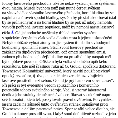
fotony laserového přechodu a také že nelze vystačit jen se systémem
dvou hladin. Museli bychom totiž pak nutně čerpat světlem
na vlnové délce vlastního laserového přechodu, horní hladina by se
naplnila na úroveň spodní hladiny, systém by přestal absorbovat (stal
by se průhledným) a na horní hladině by se pak už nikdy nemohla
vytvořit potřebná inverze populace, tudíž by nemohl nastat laserový
4)
efekt.
Od jednoduché myšlenky tříhladinového systému
s optickým čerpáním však vedla dlouhá cesta k jejímu uskutečnění.
Nebylo obtížné vybrat atomy mající systém tří hladin s vhodnými
koeficienty spontánní emise. Stačí zvolit laserový přechod se
zakázaným dipólovým přechodem, což omezí spontánní emisi,
zatímco přechod z nejhořejší hladiny na prostřední by naopak měl
být dipólově povolen. Oříškem byla volba vhodného optického
rezonátoru, kde měl šťastnou ruku až G. Gould, zpočátku doktorand
Townesově Kolumbijské univerzitě, který navrhl použít otevřený
optický rezonátor, tj. dvojici paralelních zrcadel uzavírajících
laserové prostředí mezi sebou. Gould je prý i autorem slova „laser“.
Při práci si byl evidentně vědom aplikačního i komerčního
potenciálu tohoto světelného zdroje. Vedl si vzorný laboratorní
deník a jeho stránky denně nechával certifikovat v cukrárně naproti
své laboratoři, která též poskytovala právní ověřování. Po vynálezu
laseru začal na základě takto ověřených stránek uplatňovat proti
Townesovi a dalším patentová práva. Spor se táhl velice dlouho, ale
Gould nakonec prosadil svou, i když soud definitivně rozhodl v jeho