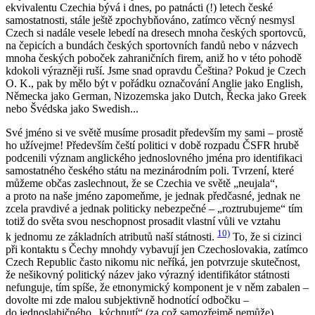
ekvivalentu
Czechia
bývá i dnes, po patnácti (!) letech české
samostatnosti, stále ještě zpochybňováno, zatímco věcný nesmysl
Czech
si nadále vesele lebedí na dresech mnoha českých sportovců,
na čepicích a bundách českých sportovních fandů nebo v názvech
mnoha českých poboček zahraničních firem, aniž ho v této pohodě
kdokoli výrazněji ruší. Jsme snad opravdu
Čeština
? Pokud je
Czech
O. K., pak by mělo být v pořádku označování Anglie jako
English
,
Německa jako
German
, Nizozemska jako
Dutch
, Řecka jako
Greek
nebo Švédska jako
Swedish
...
Své jméno si ve světě musíme prosadit především my sami – prostě
ho užívejme! Především čeští politici v době rozpadu ČSFR hrubě
podcenili význam anglického jednoslovného jména pro identifikaci
samostatného českého státu na mezinárodním poli. Tvrzení, které
můžeme občas zaslechnout, že se
Czechia
ve světě „neujala“,
a proto na naše jméno zapomeňme, je jednak předčasné, jednak ne
zcela pravdivé a jednak politicky nebezpečné – „roztrubujeme“ tím
totiž do světa svou neschopnost prosadit vlastní vůli ve vztahu
10)
k jednomu ze základních atributů naší státnosti.
To, že si cizinci
při kontaktu s Čechy mnohdy vybavují jen
Czechoslovakia
, zatímco
Czech Republic
často nikomu nic neříká, jen potvrzuje skutečnost,
že nešikovný politický název jako výrazný identifikátor státnosti
nefunguje, tím spíše, že etnonymický komponent je v něm zabalen –
dovolte mi zde malou subjektivně hodnotící odbočku –
do jednoslabičného „kýchnutí“ (za což samozřejmě nemůže).