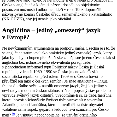
se proto jeví jako jazykově nejvhodnější ekvivalent pro označování
Česka v angličtině a k témuž názoru dospěli po objektivním
posouzení možností i odborníci, kteří v roce 1993 doporučili
názvoslovné komisi Českého úřadu zeměměřického a katastrálního
(NK ČÚZK), aby jej uznala jako oficiální.
Angličtina – jediný „omezený“ jazyk
v Evropě?
Ne nevýznamným argumentem na podporu jména
Czechia
je i to, že
se angličtina zatím jeví jako prakticky jediný evropský jazyk, který
jako by nebyl schopen přeložit české zeměpisné jméno
Česko
. Jak si
angličtina bez jednoslovného ekvivalentu poradí třeba
s jednoduchou informací typu
Politický název Česka je Česká
republika, v letech 1969–1990 se Česko jmenovalo Česká
socialistická republika, před rokem 1969 se o Česku hovořilo
převážně jen jako o českých zemích?
Je snad angličtina –
lingua
franca
dnešního světa – natolik omezený jazyk, že jako jediný si
neví rady s moderní českou státností? Není popsaný stav pro tento
vpravdě světový jazyk ostudný, uvědomíme-li si, že třeba faerština,
kterou hovoří všehovšudy čtyřicet tisíc ostrovanů v severním
Atlantiku, nebo islandština, kterou hovoří tři sta tisíc obyvatel
vzdálené země sopek, gejzírů a ledovců, svá označení pro Česko
9)
mají?
Je vskutku nepochopitelné, že užívání oficiálního