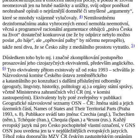
neomezovali jen na hrubé nadávky a urážky, svůj odpor poněkud
neohrabaně opírali o nejrůznější domnělé či smyšlené „argumenty“,
4)
které se mnohdy vzájemně vylučovaly.
Nemilosrdnému
dezinformačnímu ataku vyhrocených emocí nemohla neemotivní,
věcná a programově racionální argumentace obhájců „práva
Česka
na život“ dostatečně konkurovat (ne že by odpůrce nebylo možno
poslat „do háje“, ale „opětování palby“ by ničemu neprospělo),
5)
takže není divu, že se
Česko
záhy z mediálního prostoru vytratilo.
Důsledkem toho bylo mj. i značné zkomplikování postupného
prosazování jeho cizojazyčných ekvivalentů, především anglického.
6)
Tyto ekvivalenty přitom existovaly už od roku 1993 – schválila je
Názvoslovná komise Českého ústavu zeměměřického
a katastrálního po konzultaci s dalšími příslušnými odborníky
(geografy, lingvisty, historiky, politology aj.) a orgány státní správy,
včetně Ministerstva zahraničních věcí ČR (mj. v komisi
zastoupenými). Ekvivalenty byly poté zveřejněny v publikaci
Geografické názvoslovné seznamy OSN – ČR: Jména států a jejich
územních částí, Names of States and Their Territorial Parts
(Praha
1993, s. 8). Publikace uvádí tato jména:
Czechia
(angl.),
Tschechien
(něm.),
Tchéquie
(fran.),
Chequia
(špan.) a
Чехия
(rus.). Každý
evropský jazyk má pro Česko pochopitelně vlastní označení, v GNS
OSN jsou uvedena jen ta v nejdůležitějších evropských jazycích.
Téhož roku doporučilo MZV ČR českým zastupitelským orgánům