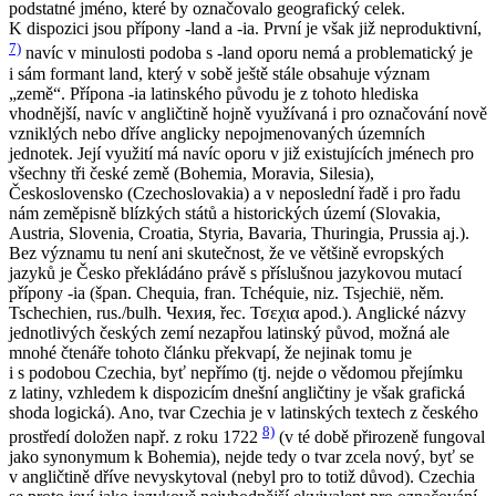
podstatné jméno, které by označovalo geografický celek.
K dispozici jsou přípony
-land
a
-ia
. První je však již neproduktivní,
7)
navíc v minulosti podoba s
-land
oporu nemá a problematický je
i sám formant
land
, který v sobě ještě stále obsahuje význam
„země“. Přípona
-ia
latinského původu je z tohoto hlediska
vhodnější, navíc v angličtině hojně využívaná i pro označování nově
vzniklých nebo dříve anglicky nepojmenovaných územních
jednotek. Její využití má navíc oporu v již existujících jménech pro
všechny tři české země (Bohemia, Moravia, Silesia),
Československo (Czechoslovakia) a v neposlední řadě i pro řadu
nám zeměpisně blízkých států a historických území (Slovakia,
Austria, Slovenia, Croatia, Styria, Bavaria, Thuringia, Prussia aj.).
Bez významu tu není ani skutečnost, že ve většině evropských
jazyků je
Česko
překládáno právě s příslušnou jazykovou mutací
přípony
-ia
(špan.
Chequia
, fran.
Tchéquie
, niz.
Tsjechië
, něm.
Tschechien
, rus./bulh.
Чехия
, řec.
Τσεχια
apod.). Anglické názvy
jednotlivých českých zemí nezapřou latinský původ, možná ale
mnohé čtenáře tohoto článku překvapí, že nejinak tomu je
i s podobou
Czechia
, byť nepřímo (tj. nejde o vědomou přejímku
z latiny, vzhledem k dispozicím dnešní angličtiny je však grafická
shoda logická). Ano, tvar
Czechia
je v latinských textech z českého
8)
prostředí doložen např. z roku 1722
(v té době přirozeně fungoval
jako synonymum k
Bohemia
), nejde tedy o tvar zcela nový, byť se
v angličtině dříve nevyskytoval (nebyl pro to totiž důvod).
Czechia