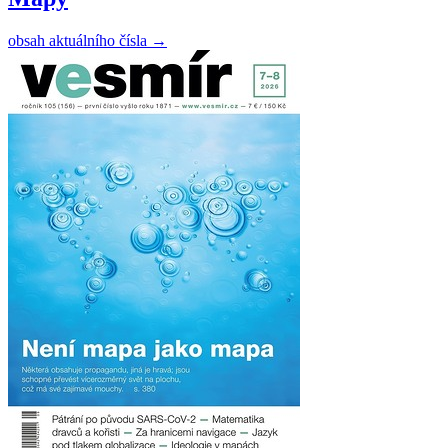
obsah aktuálního čísla
→