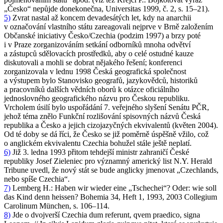
„Česko“ nepůjde donekonečna
, Universitas 1999, č. 2, s. 15–21).
5)
Zvrat nastal až koncem devadesátých let, kdy na anarchii
v označování vlastního státu zareagovali nejprve v Brně založením
Občanské iniciativy Česko/Czechia
(podzim 1997) a brzy poté
i v Praze zorganizováním setkání odborníků mnoha odvětví
a zástupců sdělovacích prostředků, aby o celé ostudné kauze
diskutovali a mohli se dobrat nějakého řešení; konferenci
zorganizovala v lednu 1998 Česká geografická společnost
a výstupem bylo
Stanovisko geografů, jazykovědců, historiků
a pracovníků dalších vědních oborů k otázce oficiálního
jednoslovného geografického názvu pro Českou republiku
.
Vrcholem úsilí bylo uspořádání 7. veřejného slyšení Senátu PČR,
jehož téma znělo
Funkční rozlišování spisovných názvů Česká
republika a Česko a jejich cizojazyčných ekvivalentů
(květen 2004).
Od té doby se dá říci, že
Česko
se již poměrně úspěšně vžilo, což
o anglickém ekvivalentu
Czechia
bohužel stále ještě neplatí.
6)
Již 3. ledna 1993 přitom tehdejší ministr zahraničí České
republiky Josef Zieleniec pro významný americký list N.Y. Herald
Tribune uvedl, že nový stát se bude anglicky jmenovat „Czechlands,
nebo spíše Czechia“.
7)
Lemberg H.:
Haben wir wieder eine „Tschechei“? Oder: wie soll
das Kind denn heissen?
Bohemia 34, Heft 1, 1993, 2003 Collegium
Carolinum München, s. 106–114.
8)
Jde o dvojverší
Czechia dum referunt, qvem praedico, signa