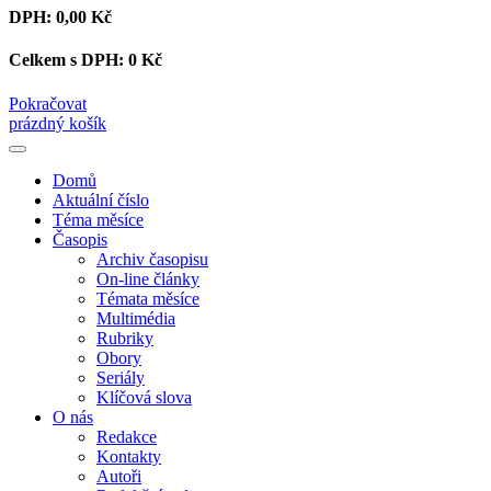
DPH:
0,00 Kč
Celkem s DPH:
0 Kč
Pokračovat
prázdný košík
Domů
Aktuální číslo
Téma měsíce
Časopis
Archiv časopisu
On-line články
Témata měsíce
Multimédia
Rubriky
Obory
Seriály
Klíčová slova
O nás
Redakce
Kontakty
Autoři