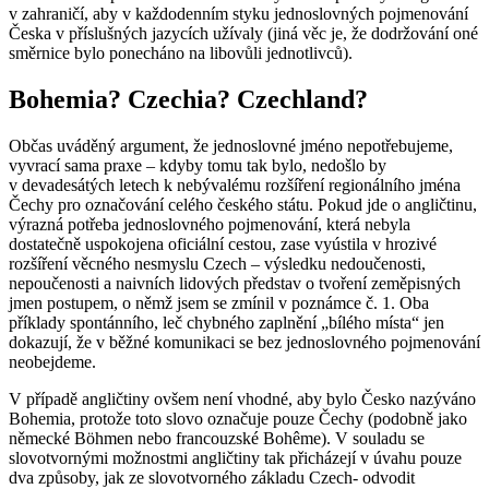
v zahraničí, aby v každodenním styku jednoslovných pojmenování
Česka v příslušných jazycích užívaly (jiná věc je, že dodržování oné
směrnice bylo ponecháno na libovůli jednotlivců).
Bohemia? Czechia? Czechland?
Občas uváděný argument, že jednoslovné jméno nepotřebujeme,
vyvrací sama praxe – kdyby tomu tak bylo, nedošlo by
v devadesátých letech k nebývalému rozšíření regionálního jména
Čechy
pro označování celého českého státu. Pokud jde o angličtinu,
výrazná potřeba jednoslovného pojmenování, která nebyla
dostatečně uspokojena oficiální cestou, zase vyústila v hrozivé
rozšíření věcného nesmyslu
Czech
– výsledku nedoučenosti,
nepoučenosti a naivních lidových představ o tvoření zeměpisných
jmen postupem, o němž jsem se zmínil v poznámce č. 1. Oba
příklady spontánního, leč chybného zaplnění „bílého místa“ jen
dokazují, že v běžné komunikaci se bez jednoslovného pojmenování
neobejdeme.
V případě angličtiny ovšem není vhodné, aby bylo Česko nazýváno
Bohemia
, protože toto slovo označuje pouze
Čechy
(podobně jako
německé
Böhmen
nebo francouzské
Bohême
). V souladu se
slovotvornými možnostmi angličtiny tak přicházejí v úvahu pouze
dva způsoby, jak ze slovotvorného základu
Czech-
odvodit