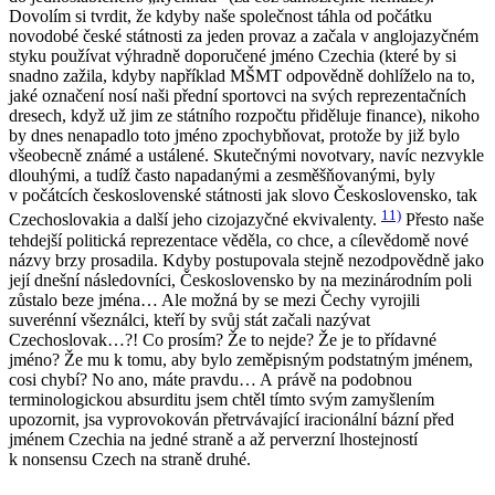
Dovolím si tvrdit, že kdyby naše společnost táhla od počátku
novodobé české státnosti za jeden provaz a začala v anglojazyčném
styku používat výhradně doporučené jméno
Czechia
(které by si
snadno zažila, kdyby například MŠMT odpovědně dohlíželo na to,
jaké označení nosí naši přední sportovci na svých reprezentačních
dresech, když už jim ze státního rozpočtu přiděluje finance), nikoho
by dnes nenapadlo toto jméno zpochybňovat, protože by již bylo
všeobecně známé a ustálené. Skutečnými novotvary, navíc nezvykle
dlouhými, a tudíž často napadanými a zesměšňovanými, byly
v počátcích československé státnosti jak slovo
Československo
, tak
11)
Czechoslovakia
a další jeho cizojazyčné ekvivalenty.
Přesto naše
tehdejší politická reprezentace věděla, co chce, a cílevědomě nové
názvy brzy prosadila. Kdyby postupovala stejně nezodpovědně jako
její dnešní následovníci, Československo by na mezinárodním poli
zůstalo beze jména… Ale možná by se mezi Čechy vyrojili
suverénní všeználci, kteří by svůj stát začali nazývat
Czechoslovak
…?! Co prosím? Že to nejde? Že je to přídavné
jméno? Že mu k tomu, aby bylo zeměpisným podstatným jménem,
cosi chybí? No ano, máte pravdu… A právě na podobnou
terminologickou absurditu jsem chtěl tímto svým zamyšlením
upozornit, jsa vyprovokován přetrvávající iracionální bázní před
jménem
Czechia
na jedné straně a až perverzní lhostejností
k nonsensu Czech na straně druhé.