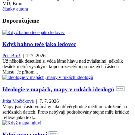
MU, Brno
články autora
Doporučujeme
Když bahno teče jako ledovec
Petr Brož
| 7. 7. 2026
Už několik desetiletí si věda láme hlavu nad zvláštními, několik
desítek metrů vysokými kopci rozesetými po různých částech
Marsu. Je přitom...
Ideologie v mapách, mapy v rukách ideologů
Jitka Močičková
| 7. 7. 2026
Mapy jsou často vnímány jako důvěryhodné médium založené na
seriózních datech. Proto nebývají podrobovány stejné míře kritické
reflexe jako text,...
Když mapa mluví