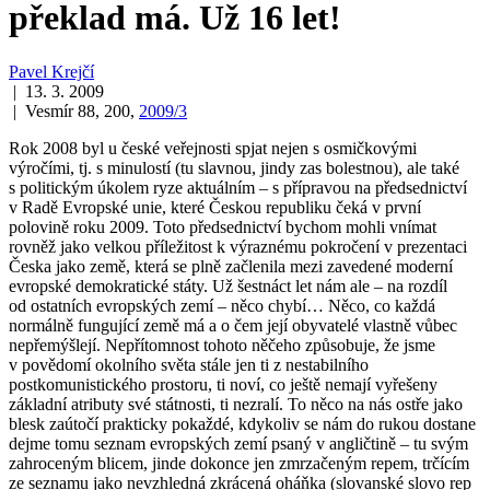
překlad má. Už 16 let!
Pavel Krejčí
| 13. 3. 2009
| Vesmír 88, 200,
2009/3
Rok 2008 byl u české veřejnosti spjat nejen s osmičkovými
výročími, tj. s minulostí (tu slavnou, jindy zas bolestnou), ale také
s politickým úkolem ryze aktuálním – s přípravou na předsednictví
v Radě Evropské unie, které Českou republiku čeká v první
polovině roku 2009. Toto předsednictví bychom mohli vnímat
rovněž jako velkou příležitost k výraznému pokročení v prezentaci
Česka jako země, která se plně začlenila mezi zavedené moderní
evropské demokratické státy. Už šestnáct let nám ale – na rozdíl
od ostatních evropských zemí – něco chybí…
Něco
, co každá
normálně fungující země má a o čem její obyvatelé vlastně vůbec
nepřemýšlejí. Nepřítomnost tohoto
něčeho
způsobuje, že jsme
v povědomí okolního světa stále jen ti z nestabilního
postkomunistického prostoru, ti noví, co ještě nemají vyřešeny
základní atributy své státnosti, ti nezralí. To
něco
na nás ostře jako
blesk
zaútočí prakticky pokaždé, kdykoliv se nám do rukou dostane
dejme tomu seznam evropských zemí psaný v angličtině – tu svým
zahroceným
blicem
, jinde dokonce jen zmrzačeným
repem
, trčícím
ze seznamu jako nevzhledná zkrácená
oháňka
(slovanské slovo
rep