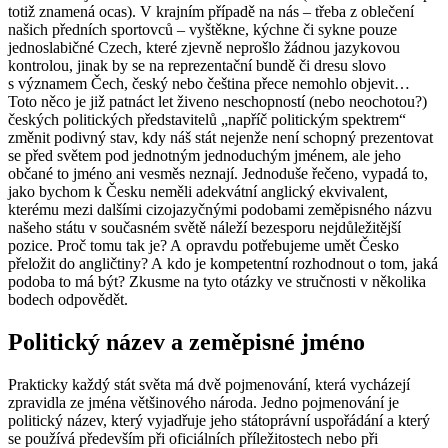
totiž znamená ocas). V krajním případě na nás – třeba z oblečení
našich předních sportovců – vyštěkne, kýchne či sykne pouze
jednoslabičné
Czech
, které zjevně neprošlo žádnou jazykovou
kontrolou
, jinak by se na reprezentační bundě či dresu slovo
s významem
Čech, český
nebo
čeština
přece nemohlo objevit…
Toto
něco
je již patnáct let živeno neschopností (nebo neochotou?)
českých politických představitelů „napříč politickým spektrem“
změnit podivný stav, kdy náš stát nejenže není schopný prezentovat
se před světem pod jednotným jednoduchým jménem, ale jeho
občané to jméno ani vesměs neznají. Jednoduše řečeno, vypadá to,
jako bychom k
Česku
neměli adekvátní anglický ekvivalent,
kterému mezi dalšími cizojazyčnými podobami zeměpisného názvu
našeho státu v současném světě náleží bezesporu nejdůležitější
pozice. Proč tomu tak je? A opravdu potřebujeme umět
Česko
přeložit do angličtiny? A kdo je kompetentní rozhodnout o tom, jaká
podoba to má být? Zkusme na tyto otázky ve stručnosti v několika
bodech odpovědět.
Politický název a zeměpisné jméno
Prakticky každý stát světa má dvě pojmenování, která vycházejí
zpravidla ze jména většinového národa. Jedno pojmenování je
politický název, který vyjadřuje jeho státoprávní uspořádání a který
se používá především při oficiálních příležitostech nebo při