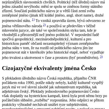
nejrůznějších slavnostních chvílích. Politický (též úřední) název má
jednu zásadní nevýhodu: mění se spolu se změnou formy státního
zřízení. Součástí politického názvu je u větší části zemí světa
zeměpisné jméno (jinak též krátké jméno, angl.
short name
), druhé
1)
pojmenování státu.
To vzniká zpravidla územ, bývá odvozeno ze
2)
jména většinového národa
a používá se především v běžně
mluveném jazyce, ale také ve společenském styku tam, kde je
vhodnější a přirozenější než jméno politické. V neposlední řadě
spočívá geopolitický, mezinárodněpolitický, kulturní a pro
historickou paměť občanů nezastupitelný význam zeměpisného
jména státu v tom, že na rozdíl od politického názvu jím lze
pojmenovat stát v kterékoliv jeho historické etapě, neboť vyjadřuje
3)
jeho trvalost a ukotvenost v čase a prostoru (byť proměnlivém).
Cizojazyčné ekvivalenty jména Česko
S překladem úředního názvu
Česká republika
, přijatého ČNR
počátkem roku 1990, potíže nikdy nebyly, každý kulturně vyspělý
jazyk má ve své slovní zásobě jak substantivum
republika
, tak
adjektivum
český
. Překlady jednoslovného pojmenování
Česko
však doplatily na hysterickou kampaň, která byla proti němu brzy po
počátečním slibném „rozběhu“ rozpoutána. Jeho odpůrci se přitom
prakticky výhradně nechávali unášet ryze subjektivními,
pseudoestetizujícími a emocemi nabitými pocity, a pokud se zrovna