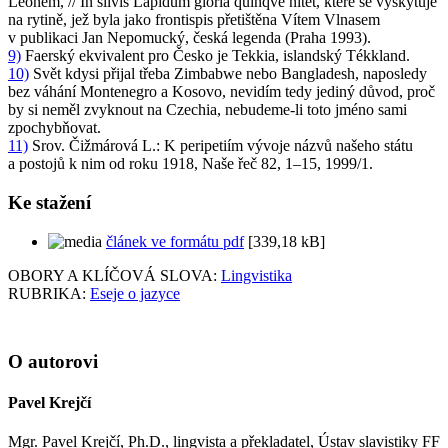
Leonem, // In silvis Lapidum gloria quinqve nitet
, které se vyskytuje
na rytině, jež byla jako frontispis přetištěna Vítem Vlnasem
v publikaci
Jan Nepomucký, česká legenda
(Praha 1993).
9)
Faerský ekvivalent pro Česko je
Tekkia
, islandský
Tékkland
.
10)
Svět kdysi přijal třeba Zimbabwe nebo Bangladesh, naposledy
bez váhání Montenegro a Kosovo, nevidím tedy jediný důvod, proč
by si neměl zvyknout na Czechia, nebudeme-li toto jméno sami
zpochybňovat.
11)
Srov. Čižmárová L.:
K peripetiím vývoje názvů našeho státu
a postojů k nim od roku 1918
, Naše řeč 82, 1–15, 1999/1.
Ke stažení
článek ve formátu pdf
[339,18 kB]
OBORY A KLÍČOVÁ SLOVA:
Lingvistika
RUBRIKA:
Eseje o jazyce
O autorovi
Pavel Krejčí
Mgr. Pavel Krejčí, Ph.D., lingvista a překladatel, Ústav slavistiky FF