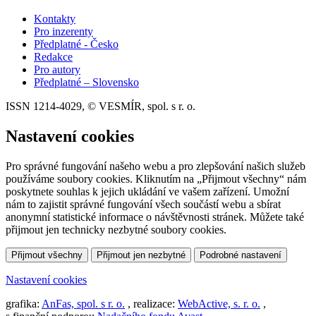
Kontakty
Pro inzerenty
Předplatné - Česko
Redakce
Pro autory
Předplatné – Slovensko
ISSN 1214-4029, © VESMÍR, spol. s r. o.
Nastavení cookies
Pro správné fungování našeho webu a pro zlepšování našich služeb
používáme soubory cookies. Kliknutím na „Přijmout všechny“ nám
poskytnete souhlas k jejich ukládání ve vašem zařízení. Umožní
nám to zajistit správné fungování všech součástí webu a sbírat
anonymní statistické informace o návštěvnosti stránek. Můžete také
přijmout jen technicky nezbytné soubory cookies.
Přijmout všechny
Přijmout jen nezbytné
Podrobné nastavení
Nastavení cookies
grafika:
AnFas, spol. s r. o.
, realizace:
WebActive, s. r. o.
,