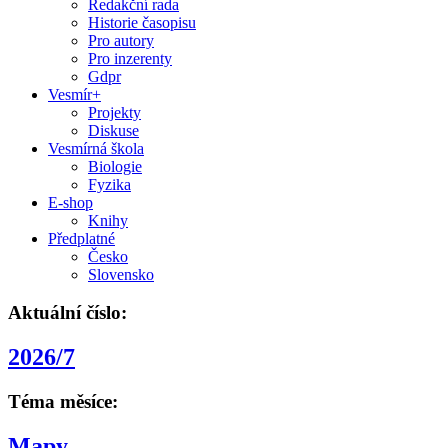
Redakční rada
Historie časopisu
Pro autory
Pro inzerenty
Gdpr
Vesmír+
Projekty
Diskuse
Vesmírná škola
Biologie
Fyzika
E-shop
Knihy
Předplatné
Česko
Slovensko
Aktuální číslo:
2026/7
Téma měsíce:
Mapy