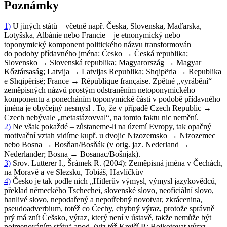
Poznámky
1)
U jiných států – včetně např. Česka, Slovenska, Maďarska,
Lotyšska, Albánie nebo Francie – je etnonymický nebo
toponymický komponent politického názvu transformován
do podoby přídavného jména:
Česko → Česká republika;
Slovensko → Slovenská republika; Magyarország → Magyar
Kőztársaság; Latvija → Latvijas Republika; Shqipëria → Republika
e Shqipërisë; France → République française
. Zpětné „vyrábění“
zeměpisných názvů prostým odstraněním netoponymického
komponentu a ponecháním toponymické části v podobě přídavného
jména je obyčejný nesmysl . To, že v případě
Czech Republic →
Czech
nebývale „metastázovval“, na tomto faktu nic nemění.
2)
Ne však pokaždé – zůstaneme-li na území Evropy, tak opačný
motivační vztah vidíme kupř. u dvojic
Nizozemsko → Nizozemec
nebo
Bosna → Bosňan/Bosňák
(v orig. jaz.
Nederland →
Nederlander; Bosna → Bosanac/Bošnjak
).
3)
Srov. Lutterer I., Šrámek R. (2004):
Zeměpisná jména v Čechách,
na Moravě a ve Slezsku
, Tobiáš, Havlíčkův
4)
Česko
je tak podle nich „Hitlerův výmysl, výmysl jazykovědců,
překlad německého Tschechei, slovenské slovo, neoficiální slovo,
hanlivé slovo, nepodařený a nepotřebný novotvar, zkrácenina,
pseudoadverbium, totéž co Čechy, chybný výraz, protože správně
prý má znít Češsko, výraz, který není v ústavě, takže nemůže být
pojmenováním státu“ apod. (viz též Krejčí P.:
Bojkotovat výraz