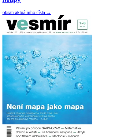
obsah aktuálního čísla
→