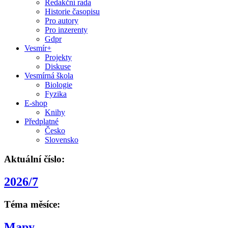
Redakční rada
Historie časopisu
Pro autory
Pro inzerenty
Gdpr
Vesmír+
Projekty
Diskuse
Vesmírná škola
Biologie
Fyzika
E-shop
Knihy
Předplatné
Česko
Slovensko
Aktuální číslo:
2026/7
Téma měsíce:
Mapy