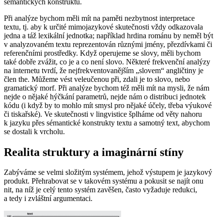
sémantických konstruktů.
Při analýze bychom měli mít na paměti nezbytnost
interpretace
textu
, tj. aby k určité mimojazykové skutečnosti vždy odkazovala
jedna a táž lexikální jednotka; například hrdina románu by neměl být
v analyzovaném textu reprezentován různými jmény, přezdívkami či
referenčními prostředky. Když operujeme se slovy, měli bychom
také dobře zvážit, co je a co není slovo. Některé frekvenční analýzy
na internetu tvrdí, že nejfrekventovanějším „slovem“ angličtiny je
člen
the
. Můžeme vést veleučenou při, zdali je to slovo, nebo
gramatický morf. Při analýze bychom též měli mít na mysli, že nám
nejde o nějaké hýčkání parametrů, nejde nám o distribuci jednotek
kódu (i když by to mohlo mít smysl pro nějaké účely, třeba výukové
či tiskařské). Ve skutečnosti v lingvistice šplháme od věty nahoru
k jazyku přes sémantické konstrukty textu a samotný text, abychom
se dostali k vrcholu.
Realita struktury a imaginární stíny
Zabýváme se velmi složitým systémem, jehož výstupem je jazykový
produkt. Přehrabovat se v takovém systému a pokusit se najít onu
nit, na níž je celý tento systém zavěšen, často vyžaduje redukci,
a tedy i zvláštní argumentaci.