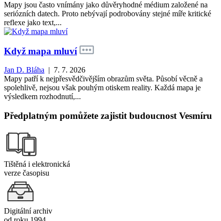
Mapy jsou často vnímány jako důvěryhodné médium založené na
seriózních datech. Proto nebývají podrobovány stejné míře kritické
reflexe jako text,...
Když mapa mluví
Jan D. Bláha
| 7. 7. 2026
Mapy patří k nejpřesvědčivějším obrazům světa. Působí věcně a
spolehlivě, nejsou však pouhým otiskem reality. Každá mapa je
výsledkem rozhodnutí,...
Předplatným pomůžete zajistit budoucnost Vesmíru
Tištěná i elektronická
verze časopisu
Digitální archiv
od roku 1994