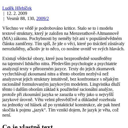
Luděk Hřebíček
| 12. 2. 2009
| Vesmír 88, 130,
2009/2
Všechno ve vědě je podrobováno kritice. Stalo se to i modelu
textové struktury, který je založen na Menzerathově-Altmannově
(MA) zákonu. Pochybnosti by neměly být ani v populárněvědném
článku zamlčeny. Tím spíš, že jde o věci, které po tisíciletí zůstávaly
nerozluštěny, ačkoliv je to něco, co nosíme uvnitř ve svých hlavách.
Existují vědecké obory, které jsou bezprostředně soustředěny
na tajemství lidského nitra. Především psychologie a psychiatrie
analyzují texty v přirozeném jazyce. Texty do jejich zkumavek
vychrchlávají zkoumaná nitra a těmto oborům nezbývá než
analyzovat jejich struktury intuitivně, bez konfrontace s nějakým
racionálně formulovaným jazykovým modelem. Lingvistika dluží
těmto i dalším oborům základ k použitelné racionální analýze,
protože při zkoumání jazyka se zarazila u věty jako u nejvyšší
jazykové úrovně. Větu velmi přesvědčivě a důkladně rozebrala
na jednotky od hlásek až po syntaktické konstrukce, ale pak hned
skočila k pojmu „jazyk“. Tím vznikl dojem, že jazyk je věta, což
není.
Co je vlastně text