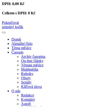
DPH:
0,00 Kč
Celkem s DPH:
0 Kč
Pokračovat
prázdný košík
Domů
Aktuální číslo
Téma měsíce
Časopis
Archiv časopisu
On-line články
Témata měsíce
Multimédia
Rubriky
Obory
Seriály
Klíčová slova
O nás
Redakce
Kontakty
Autoři