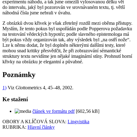
experimentu náhodu, a tak jsme omezili vylosovanou délku vět
do intervalu, jaký byl pozorován ve srovnávaném textu, tj. větší
náhodná čísla jsme nebrali v úvahu.
Z obrázků dvou křivek je však zřetelný rozdíl mezi oběma přístupy.
Myslím, že tento pokus byl uspořádán podle Popperova požadavku
na testování vědeckých hypotéz; podle slavného epistemologa má
být pokus vždy organizován tak, aby výsledek byl „na ostří nože“.
Lze k němu dodat, že byl doplněn některými dalšími testy, které
mohou snad kritiky přesvědčit, že při zobrazování sémantické
struktury textu nevidíme jen nějaké imaginární stíny. Prohnutí horní
křivky na obrázku je elegantní a půvabné.
Poznámky
1)
Viz Glottometrics 4, 45–48, 2002.
Ke stažení
článek ve formátu pdf
[602,56 kB]
OBORY A KLÍČOVÁ SLOVA:
Lingvistika
RUBRIKA:
Hlavní články