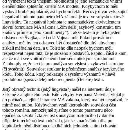
od vymezení textu vnějšími okolnostmi je jeho sémantické vnitřní
členění dáno splněním kritérií MA modelu. Kdybychom to měli
vyslovit hrubě populárně, asi bychom řekli: Řečový útvar vykazující
negativní hodnotu parametru MA zákona je text ve smyslu textové
lingvistiky. Ta negativní hodnota je matematickým ekvivalentem
slovní formulace MA zákona („čím delší jazykový konstrukt, tím
kratší v průměru jeho konstituenty“). Takže textem je třeba jeden
odstavec ze Švejka, ale i celá Vojna a mír. Pokud provádíme
analýzu, měl by ten odstavec být dostatečně dlouhý, abychom
získali měřitelná data, a u Tolstého díla naopak bychom měli
respektovat nejen fakt, že je složeno z odstavců, kapitol, částí a knih,
ale že má i své vnitřní členění dané sémantickými strukturami.
Z toho plyne, že text je pro analýzu souvislost jazykových struktur
(či systémů). Souvislost struktur je předmětem analýzy jazykového
kódu. Toho kódu, který odkazuje k systému významů v hlavě
produktora (spisovatele) nebo recipienta (čtenáře) textu.
Jistý obratný technik (jaký lingvista?) našel na internetu údaje
získané z anglického textu
Bílé velryby
Hermana Melvilla, vložil je
do počítače, a ejhle! Parametr MA zákona, který má být negativní, je
mírně nad nulou. Kdybychom vzali kteroukoliv souvislou část
tohoto románu, samozřejmě zjistíme o tomto parametru něco
opačného. Osobní zkušenost s analýzou rostoucího (v daném
případě tureckého) textu ukázala, jak se s narůstáním díla po
kapitolách mění distribuce lexikálních jednotek, a tím i chování