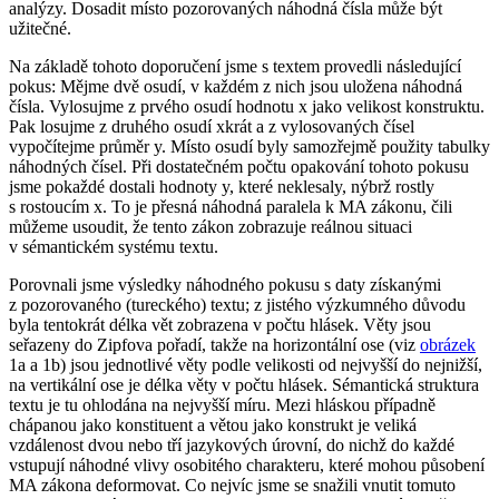
analýzy. Dosadit místo pozorovaných náhodná čísla může být
užitečné.
Na základě tohoto doporučení jsme s textem provedli následující
pokus: Mějme dvě osudí, v každém z nich jsou uložena náhodná
čísla. Vylosujme z prvého osudí hodnotu
x
jako velikost konstruktu.
Pak losujme z druhého osudí
x
krát a z vylosovaných čísel
vypočítejme průměr
y
. Místo osudí byly samozřejmě použity tabulky
náhodných čísel. Při dostatečném počtu opakování tohoto pokusu
jsme pokaždé dostali hodnoty
y
, které neklesaly, nýbrž rostly
s rostoucím
x
. To je přesná náhodná paralela k MA zákonu, čili
můžeme usoudit, že tento zákon zobrazuje reálnou situaci
v sémantickém systému textu.
Porovnali jsme výsledky náhodného pokusu s daty získanými
z pozorovaného (tureckého) textu; z jistého výzkumného důvodu
byla tentokrát délka vět zobrazena v počtu hlásek. Věty jsou
seřazeny do Zipfova pořadí, takže na horizontální ose (viz
obrázek
1a a 1b) jsou jednotlivé věty podle velikosti od nejvyšší do nejnižší,
na vertikální ose je délka věty v počtu hlásek. Sémantická struktura
textu je tu ohlodána na nejvyšší míru. Mezi hláskou případně
chápanou jako konstituent a větou jako konstrukt je veliká
vzdálenost dvou nebo tří jazykových úrovní, do nichž do každé
vstupují náhodné vlivy osobitého charakteru, které mohou působení
MA zákona deformovat. Co nejvíc jsme se snažili vnutit tomuto