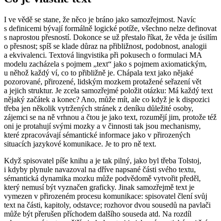
I ve vědě se stane, že něco je bráno jako samozřejmost. Navíc
s definicemi bývají formálně logické potíže, všechno nelze definovat
s naprostou přesností. Dokonce se už přestalo říkat, že věda je úsilím
o přesnost; spíš se klade důraz na přibližnost, podobnost, analogii
a ekvivalenci. Textová lingvistika při pokusech o formulaci MA
modelu zacházela s pojmem „text“ jako s pojmem axiomatickým,
u něhož každý ví, co to přibližně je. Chápala text jako nějaké
pozorované, přirozené, lidským mozkem protažené seřazení vět
a jejich struktur. Je zcela samozřejmé položit otázku: Má každý text
nějaký začátek a konec? Ano, může mít, ale co když je k dispozici
třeba jen několik vytržených stránek z deníku důležité osoby,
zájemci se na ně vrhnou a čtou je jako text, rozumějí jim, protože též
oni je protahují svými mozky a v činnosti tak jsou mechanismy,
které zpracovávají sémantické informace jako v přirozených
situacích jazykové komunikace. Je to pro ně text.
Když spisovatel píše knihu a je tak pilný, jako byl třeba Tolstoj,
i kdyby plynule navazoval na dříve napsané části svého textu,
sémantická dynamika mozku může podvědomě vytvořit předěl,
který nemusí být vyznačen graficky. Jinak samozřejmě text je
vymezen v přirozeném procesu komunikace: spisovatel člení svůj
text na části, kapitoly, odstavce; rozhovor dvou sousedů na pavlači
může být přerušen příchodem dalšího souseda atd. Na rozdíl