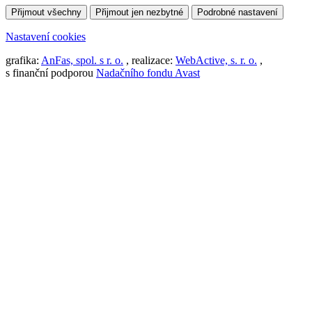
Přijmout všechny
Přijmout jen nezbytné
Podrobné nastavení
Nastavení cookies
grafika:
AnFas, spol. s r. o.
, realizace:
WebActive, s. r. o.
,
s finanční podporou
Nadačního fondu Avast