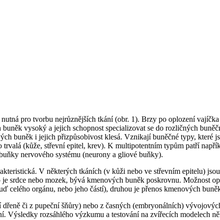
 nutná pro tvorbu nejrůznějších tkání (obr. 1). Brzy po oplození vajíčka
h buněk vysoký a jejich schopnost specializovat se do rozličných buně
h buněk i jejich přizpůsobivost klesá. Vznikají buněčné typy, které j
rvalá (kůže, střevní epitel, krev). K multipotentním typům patří napří
 buňky nervového systému (neurony a gliové buňky).
kteristická. V některých tkáních (v kůži nebo ve střevním epitelu) jso
ako je srdce nebo mozek, bývá kmenových buněk poskrovnu. Možnost op
 (buď celého orgánu, nebo jeho částí), druhou je přenos kmenových buně
í dřeně či z pupeční šňůry) nebo z časných (embryonálních) vývojovýc
ání. Výsledky rozsáhlého výzkumu a testování na zvířecích modelech ně