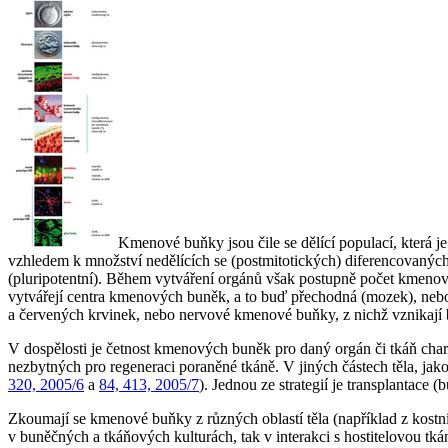
Kmenové buňky jsou čile se dělící populací, která je
vzhledem k množství nedělících se (postmitotických) diferencovanýc
(pluripotentní). Během vytváření orgánů však postupně počet kmenovýc
vytvářejí centra kmenových buněk, a to buď přechodná (mozek), nebo t
a červených krvinek, nebo nervové kmenové buňky, z nichž vznikají
V dospělosti je četnost kmenových buněk pro daný orgán či tkáň chara
nezbytných pro regeneraci poraněné tkáně. V jiných částech těla, j
320, 2005/6
a
84, 413, 2005/7
). Jednou ze strategií je transplantace
Zkoumají se kmenové buňky z různých oblastí těla (například z kostn
v buněčných a tkáňových kulturách, tak v interakci s hostitelovou tk