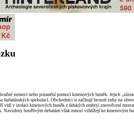
ozku
ávažné nemoci nebo poranění pomocí kmenových buněk. Jejich „zázračné“
 vlna šarlatánských spekulací. Obchodníci si začínají brousit zuby na 
í vidí v izolaci kmenových buněk z lidských embryí znesvěcení mravních
ek. Navzdory bouřlivým debatám však mnozí vzhlížejí ke kmenovým buňk