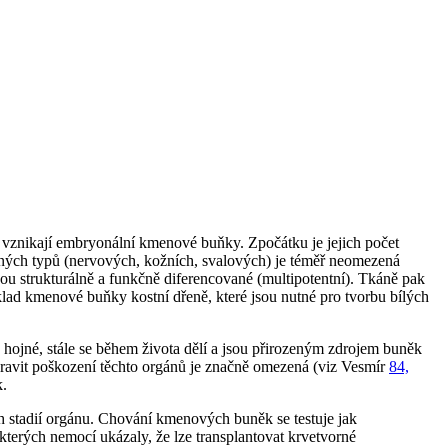
 vznikají
embryonální kmenové buňky
. Zpočátku je jejich počet
čných typů (nervových, kožních, svalových) je téměř neomezená
sou strukturálně a funkčně diferencované (multipotentní). Tkáně pak
klad kmenové buňky kostní dřeně, které jsou nutné pro tvorbu bílých
u hojné, stále se během života dělí a jsou přirozeným zdrojem buněk
ravit poškození těchto orgánů je značně omezená (viz Vesmír
84,
k.
h stadií orgánu. Chování kmenových buněk se testuje jak
kterých nemocí ukázaly, že lze transplantovat krvetvorné