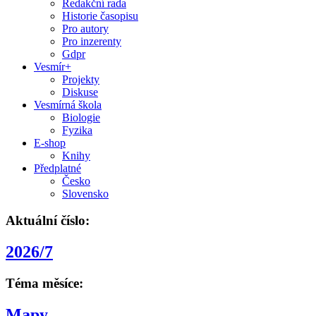
Redakční rada
Historie časopisu
Pro autory
Pro inzerenty
Gdpr
Vesmír+
Projekty
Diskuse
Vesmírná škola
Biologie
Fyzika
E-shop
Knihy
Předplatné
Česko
Slovensko
Aktuální číslo:
2026/7
Téma měsíce:
Mapy