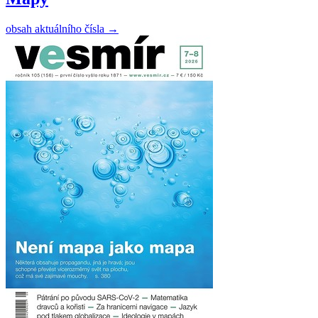
obsah aktuálního čísla
→