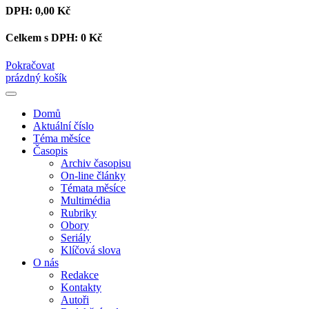
DPH:
0,00 Kč
Celkem s DPH:
0 Kč
Pokračovat
prázdný košík
Domů
Aktuální číslo
Téma měsíce
Časopis
Archiv časopisu
On-line články
Témata měsíce
Multimédia
Rubriky
Obory
Seriály
Klíčová slova
O nás
Redakce
Kontakty
Autoři