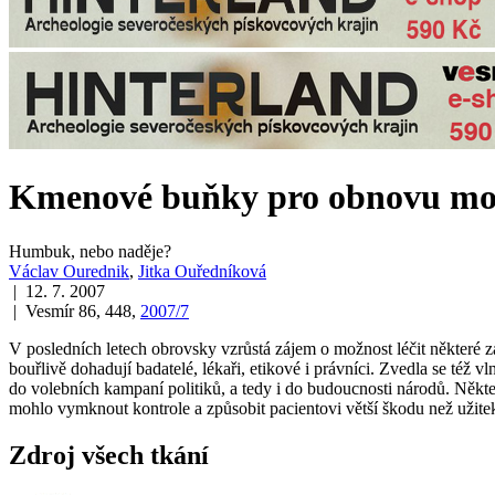
Kmenové buňky pro obnovu m
Humbuk, nebo naděje?
Václav Ourednik
,
Jitka Ouředníková
| 12. 7. 2007
| Vesmír 86, 448,
2007/7
V posledních letech obrovsky vzrůstá zájem o možnost léčit některé z
bouřlivě dohadují badatelé, lékaři, etikové i právníci. Zvedla se též
do volebních kampaní politiků, a tedy i do budoucnosti národů. Někteř
mohlo vymknout kontrole a způsobit pacientovi větší škodu než užit
Zdroj všech tkání