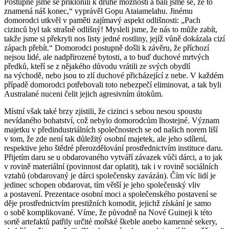
Postupně jsme se přiklonili k druhé možnosti a báli jsme se, že to
znamená náš konec,“ vyprávěl Gopu Ataiamelahu. Jinému
domorodci utkvěl v paměti zajímavý aspekt odlišnosti: „Pach
cizinců byl tak strašně odlišný! Mysleli jsme, že nás to může zabít,
takže jsme si překryli nos listy jedné rostliny, jejíž vůně dokázala cizí
zápach přebít.“ Domorodci postupně došli k závěru, že příchozí
nejsou lidé, ale nadpřirozené bytosti, a to buď duchové mrtvých
předků, kteří se z nějakého důvodu vrátili ze svých obydlí
na východě, nebo jsou to zlí duchové přicházející z nebe. V každém
případě domorodci potřebovali toto nebezpečí eliminovat, a tak byli
Australané nuceni čelit jejich agresivním útokům.
Místní však také brzy zjistili, že cizinci s sebou nesou spoustu
nevídaného bohatství, což nebylo domorodcům lhostejné. Význam
majetku v předindustriálních společnostech se od našich norem liší
v tom, že zde není tak důležitý osobní majetek, ale jeho sdílení,
respektive jeho štědré přerozdělování prostřednictvím instituce daru.
Přijetím daru se u obdarovaného vytváří závazek vůči dárci, a to jak
v rovině materiální (povinnost dar oplatit), tak i v rovině sociálních
vztahů (obdarovaný je dárci společensky zavázán). Čím víc lidí je
jedinec schopen obdarovat, tím větší je jeho společenský vliv
a postavení. Prezentace osobní moci a společenského postavení se
děje prostřednictvím prestižních komodit, jejichž získání je samo
o sobě komplikované. Víme, že původně na Nové Guineji k této
sortě artefaktů patřily určité mořské škeble anebo kamenné sekery,