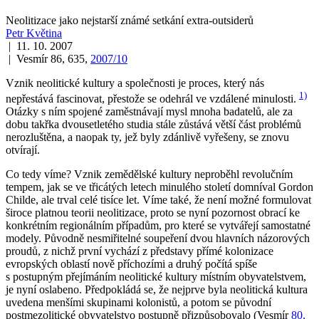
Neolitizace jako nejstarší známé setkání extra-outsiderů
Petr Květina
| 11. 10. 2007
| Vesmír 86, 635,
2007/10
Vznik neolitické kultury a společnosti je proces, který nás
1)
nepřestává fascinovat, přestože se odehrál ve vzdálené minulosti.
Otázky s ním spojené zaměstnávají mysl mnoha badatelů, ale za
dobu takřka dvousetletého studia stále zůstává větší část problémů
nerozluštěna, a naopak ty, jež byly zdánlivě vyřešeny, se znovu
otvírají.
Co tedy víme? Vznik zemědělské kultury neproběhl revolučním
tempem, jak se ve třicátých letech minulého století domníval Gordon
Childe, ale trval celé tisíce let. Víme také, že není možné formulovat
široce platnou teorii neolitizace, proto se nyní pozornost obrací ke
konkrétním regionálním případům, pro které se vytvářejí samostatné
modely. Původně nesmiřitelné soupeření dvou hlavních názorových
proudů, z nichž první vychází z představy přímé kolonizace
evropských oblastí nově příchozími a druhý počítá spíše
s postupným přejímáním neolitické kultury místním obyvatelstvem,
je nyní oslabeno. Předpokládá se, že nejprve byla neolitická kultura
uvedena menšími skupinami kolonistů, a potom se původní
postmezolitické obyvatelstvo postupně přizpůsobovalo (Vesmír
80,