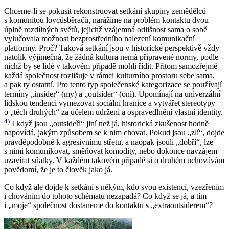
Chceme-li se pokusit rekonstruovat setkání skupiny zemědělců
s komunitou lovcůsběračů, narážíme na problém kontaktu dvou
úplně rozdílných světů, jejichž vzájemná odlišnost sama o sobě
vylučovala možnost bezprostředního nalezení komunikační
platformy. Proč? Taková setkání jsou v historické perspektivě vždy
natolik výjimečná, že žádná kultura nemá připravené normy, podle
nichž by se lidé v takovém případě mohli řídit. Přitom samozřejmě
každá společnost rozlišuje v rámci kulturního prostoru sebe sama,
a pak ty ostatní. Pro tento typ společenské kategorizace se používají
termíny „insider“ (my) a „outsider“ (oni). Upomínají na univerzální
lidskou tendenci vymezovat sociální hranice a vytvářet stereotypy
o „těch druhých“ za účelem udržení a ospravedlnění vlastní identity.
4)
I když jsou „outsideři“ jiní než já, historická zkušenost hodně
napovídá, jakým způsobem se k nim chovat. Pokud jsou „zlí“, dojde
pravděpodobně k agresivnímu střetu, a naopak jsouli „dobří“, lze
s nimi komunikovat, směňovat komodity, nebo dokonce navzájem
uzavírat sňatky. V každém takovém případě si o druhém uchovávám
povědomí, že je to člověk jako já.
Co když ale dojde k setkání s někým, kdo svou existencí, vzezřením
i chováním do tohoto schématu nezapadá? Co když se já, a tím
i „moje“ společnost dostaneme do kontaktu s „extraoutsiderem“?