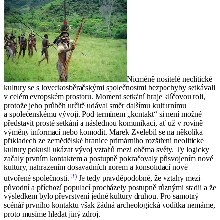
Nicméně nositelé neolitické
kultury se s loveckosběračskými společnostmi bezpochyby setkávali
v celém evropském prostoru. Moment setkání hraje klíčovou roli,
protože jeho průběh určitě udával směr dalšímu kulturnímu
a společenskému vývoji. Pod termínem „kontakt“ si není možné
představit prosté setkání a následnou komunikaci, ať už v rovině
výměny informací nebo komodit. Marek Zvelebil se na několika
příkladech ze zemědělské hranice primárního rozšíření neolitické
kultury pokusil ukázat vývoj vztahů mezi oběma světy. Ty logicky
začaly prvním kontaktem a postupně pokračovaly přisvojením nové
kultury, nahrazením dosavadních norem a konsolidací nově
3)
utvořené společnosti.
Je tedy pravděpodobné, že vztahy mezi
původní a příchozí populací procházely postupně různými stadii a že
výsledkem bylo převrstvení jedné kultury druhou. Pro samotný
scénář prvního kontaktu však žádná archeologická vodítka nemáme,
proto musíme hledat jiný zdroj.