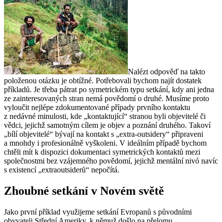
Nalézt odpověď na takto
položenou otázku je obtížné. Potřebovali bychom najít dostatek
příkladů. Je třeba pátrat po symetrickém typu setkání, kdy ani jedna
ze zainteresovaných stran nemá povědomí o druhé. Musíme proto
vyloučit nejlépe zdokumentované případy prvního kontaktu
z nedávné minulosti, kde „kontaktující“ stranou byli objevitelé či
vědci, jejichž samotným cílem je objev a poznání druhého. Takoví
„bílí objevitelé“ bývají na kontakt s „extra-outsidery“ připraveni
a mnohdy i profesionálně vyškoleni. V ideálním případě bychom
chtěli mít k dispozici dokumentaci symetrických kontaktů mezi
společnostmi bez vzájemného povědomí, jejichž mentální nivó navíc
s existencí „extraoutsiderů“ nepočítá.
Zhoubné setkání v Novém světě
Jako první příklad využijeme setkání Evropanů s původními
obyvateli Střední Ameriky, k němuž došlo na přelomu