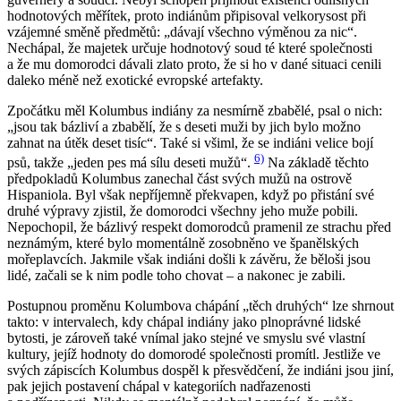
hodnotových měřítek, proto indiánům připisoval velkorysost při
vzájemné směně předmětů: „dávají všechno výměnou za nic“.
Nechápal, že majetek určuje hodnotový soud té které společnosti
a že mu domorodci dávali zlato proto, že si ho v dané situaci cenili
daleko méně než exotické evropské artefakty.
Zpočátku měl Kolumbus indiány za nesmírně zbabělé, psal o nich:
„jsou tak bázliví a zbabělí, že s deseti muži by jich bylo možno
zahnat na útěk deset tisíc“. Také si všiml, že se indiáni velice bojí
6)
psů, takže „jeden pes má sílu deseti mužů“.
Na základě těchto
předpokladů Kolumbus zanechal část svých mužů na ostrově
Hispaniola. Byl však nepříjemně překvapen, když po přistání své
druhé výpravy zjistil, že domorodci všechny jeho muže pobili.
Nepochopil, že bázlivý respekt domorodců pramenil ze strachu před
neznámým, které bylo momentálně zosobněno ve španělských
mořeplavcích. Jakmile však indiáni došli k závěru, že běloši jsou
lidé, začali se k nim podle toho chovat – a nakonec je zabili.
Postupnou proměnu Kolumbova chápání „těch druhých“ lze shrnout
takto: v intervalech, kdy chápal indiány jako plnoprávné lidské
bytosti, je zároveň také vnímal jako stejné ve smyslu své vlastní
kultury, jejíž hodnoty do domorodé společnosti promítl. Jestliže ve
svých zápiscích Kolumbus dospěl k přesvědčení, že indiáni jsou jiní,
pak jejich postavení chápal v kategoriích nadřazenosti