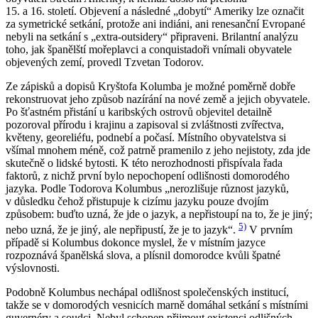
15. a 16. století. Objevení a následné „dobytí“ Ameriky lze označit
za symetrické setkání, protože ani indiáni, ani renesanční Evropané
nebyli na setkání s „extra-outsidery“ připraveni. Brilantní analýzu
toho, jak španělští mořeplavci a conquistadoři vnímali obyvatele
objevených zemí, provedl Tzvetan Todorov.
Ze zápisků a dopisů Kryštofa Kolumba je možné poměrně dobře
rekonstruovat jeho způsob nazírání na nové země a jejich obyvatele.
Po šťastném přistání u karibských ostrovů objevitel detailně
pozoroval přírodu i krajinu a zapisoval si zvláštnosti zvířectva,
květeny, georeliéfu, podnebí a počasí. Místního obyvatelstva si
všímal mnohem méně, což patrně pramenilo z jeho nejistoty, zda jde
skutečně o lidské bytosti. K této nerozhodnosti přispívala řada
faktorů, z nichž první bylo nepochopení odlišnosti domorodého
jazyka. Podle Todorova Kolumbus „nerozlišuje různost jazyků,
v důsledku čehož přistupuje k cizímu jazyku pouze dvojím
způsobem: buďto uzná, že jde o jazyk, a nepřistoupí na to, že je jiný;
5)
nebo uzná, že je jiný, ale nepřipustí, že je to jazyk“.
V prvním
případě si Kolumbus dokonce myslel, že v místním jazyce
rozpoznává španělská slova, a plísnil domorodce kvůli špatné
výslovnosti.
Podobně Kolumbus nechápal odlišnost společenských institucí,
takže se v domorodých vesnicích marně domáhal setkání s místními
guvernéry a soudci. Nebyl schopen přijmout existenci odlišných