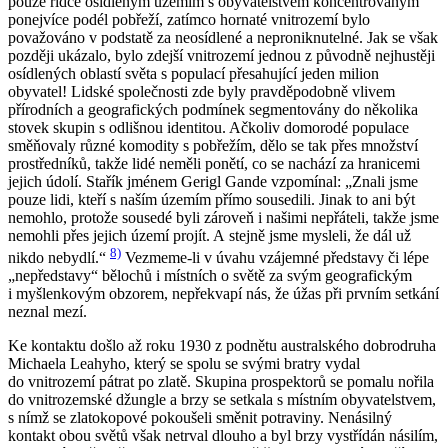
pouze řídce osídleným územím s obyvatelstvem koncentrovaným
ponejvíce podél pobřeží, zatímco hornaté vnitrozemí bylo
považováno v podstatě za neosídlené a neproniknutelné. Jak se však
později ukázalo, bylo zdejší vnitrozemí jednou z původně nejhustěji
osídlených oblastí světa s populací přesahující jeden milion
obyvatel! Lidské společnosti zde byly pravděpodobně vlivem
přírodních a geografických podmínek segmentovány do několika
stovek skupin s odlišnou identitou. Ačkoliv domorodé populace
směňovaly různé komodity s pobřežím, dělo se tak přes množství
prostředníků, takže lidé neměli ponětí, co se nachází za hranicemi
jejich údolí. Stařík jménem Gerigl Gande vzpomínal: „Znali jsme
pouze lidi, kteří s naším územím přímo sousedili. Jinak to ani být
nemohlo, protože sousedé byli zároveň i našimi nepřáteli, takže jsme
nemohli přes jejich území projít. A stejně jsme mysleli, že dál už
8)
nikdo nebydlí.“
Vezmeme-li v úvahu vzájemné představy či lépe
„nepředstavy“ bělochů i místních o světě za svým geografickým
i myšlenkovým obzorem, nepřekvapí nás, že úžas při prvním setkání
neznal mezí.
Ke kontaktu došlo až roku 1930 z podnětu australského dobrodruha
Michaela Leahyho, který se spolu se svými bratry vydal
do vnitrozemí pátrat po zlatě. Skupina prospektorů se pomalu nořila
do vnitrozemské džungle a brzy se setkala s místním obyvatelstvem,
s nímž se zlatokopové pokoušeli směnit potraviny. Nenásilný
kontakt obou světů však netrval dlouho a byl brzy vystřídán násilím,