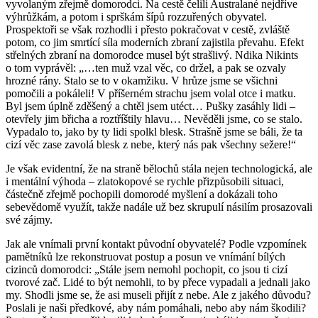
vyvolaným zřejmě domorodci. Na cestě čelili Australané nejdříve
výhrůžkám, a potom i sprškám šípů rozzuřených obyvatel.
Prospektoři se však rozhodli i přesto pokračovat v cestě, zvláště
potom, co jim smrtící síla moderních zbraní zajistila převahu. Efekt
střelných zbraní na domorodce musel být strašlivý. Ndika Nikints
o tom vyprávěl: „…ten muž vzal věc, co držel, a pak se ozvaly
hrozné rány. Stalo se to v okamžiku. V hrůze jsme se všichni
pomočili a pokáleli! V příšerném strachu jsem volal otce i matku.
Byl jsem úplně zděšený a chtěl jsem utéct… Pušky zasáhly lidi –
otevřely jim břicha a roztříštily hlavu… Nevěděli jsme, co se stalo.
Vypadalo to, jako by ty lidi spolkl blesk. Strašně jsme se báli, že ta
cizí věc zase zavolá blesk z nebe, který nás pak všechny sežere!“
Je však evidentní, že na straně bělochů stála nejen technologická, ale
i mentální výhoda – zlatokopové se rychle přizpůsobili situaci,
částečně zřejmě pochopili domorodé myšlení a dokázali toho
sebevědomě využít, takže nadále už bez skrupulí násilím prosazovali
své zájmy.
Jak ale vnímali první kontakt původní obyvatelé? Podle vzpomínek
pamětníků lze rekonstruovat postup a posun ve vnímání bílých
cizinců domorodci: „Stále jsem nemohl pochopit, co jsou ti cizí
tvorové zač. Lidé to být nemohli, to by přece vypadali a jednali jako
my. Shodli jsme se, že asi museli přijít z nebe. Ale z jakého důvodu?
Poslali je naši předkové, aby nám pomáhali, nebo aby nám škodili?