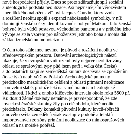
nové hospodaření přijaly. Dnes se proto zdůrazňuje spíš sociální
a ideologická podstata neolitizace. Asi nejznámějším věrozvěstem
„neolitického náboženství“ byl Jacques Cauvin, který vznik
a rozšíření neolitu spojil s expanzí náboženské symboliky, v níž
dominují ženské sošky identifikované s bohyní Matkou. Tato ženská
bohyně byla vůdčí postavou východního panteonu a v průběhu jeho
vývoje se stala vzorem pro náboženství jednoho boha a mohla dát
základ izraelskému monoteizmu.
O čem toho stále moc nevíme, je původ a rozšíření neolitu ve
středoevropském prostoru. Datování archeologických nálezů
ukazuje, že v evropském vnitrozemí byly nejprve neolitizovány
oblasti se sprašovými typy půd (sem patří i velká část Česka)
a do ostatních krajů se zemědělská kultura dostávala se zpožděním
(to se týká např. většiny Polska). Archeologické prameny
předchozího mezolitického osídlení z oblasti primární neolitizace
jsou velmi slabé, protože leží na samé hranici archeologické
viditelnosti. I když z onoho klíčového intervalu okolo roku 5500 př.
Kr. dosud žádné doklady nemáme, je pravděpodobné, že zde
loveckosběračské skupiny žily po celé období, které neolitu
předcházelo. Důkazy kontaktů původní kultury lovců-sběračů
a nového světa zemědělců však existují v podobě artefaktů
importovaných ze zóny primární neolitizace do mimosprašových
oblastí a na mořské pobřeží.