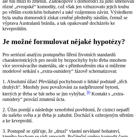
ale bílí muži to změnili. Zlatokopové s domorodci za jídlo směňovali
různé „evropské“ komodity, což však jen vzbuzovalo jejich touhu
po větším exotickém bohatství a také vzájemnou závist. Výsledkem
byla snaha domorodců získat ceněné předměty násilím, čemuž se
výprava Australanů bránila, a tak opakovaně docházelo ke
krveprolitím.
Je možné formulovat nějaké hypotézy?
Pro seriózní analýzu postupného šíření životních standardů
charakteristických pro neolit by bezpochyby bylo třeba mnohem
více srovnávacího materiálu, ale s přimhouřením oka si můžeme
modelové setkání s „extra-outsidery“ fázově schematizovat:
1. Absolutní úžas! Převládají pochybnosti o lidské podstatě „těch
druhých“. Mnohdy jsou považováni za nadpřirozené bytosti,
9)
kterých je třeba se bát nebo se jim vyhýbat.
Kontakt s „extra-
outsidery“ provází zmatená úcta.
2. Úžas pomíjí a následuje xenofobní povědomí, že cizinci nepatří
do našeho světa a je třeba je zahubit. Dochází k ozbrojeným střetům
a ke krveprolití.
3. Postupně se zjišťuje, že „druzí“ vlastní nevídané bohatství,
kterého bychom se rádi zmocnili. Počáteční směnu komodit často