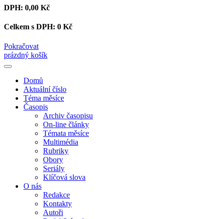
DPH:
0,00 Kč
Celkem s DPH:
0 Kč
Pokračovat
prázdný košík
Domů
Aktuální číslo
Téma měsíce
Časopis
Archiv časopisu
On-line články
Témata měsíce
Multimédia
Rubriky
Obory
Seriály
Klíčová slova
O nás
Redakce
Kontakty
Autoři