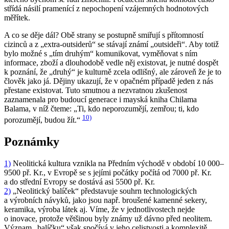
střídá násilí pramenící z nepochopení vzájemných hodnotových
měřítek.
A co se děje dál? Obě strany se postupně smiřují s přítomností
cizinců a z „extra-outsiderů“ se stávají známí „outsideři“. Aby totiž
bylo možné s „tím druhým“ komunikovat, vyměňovat s ním
informace, zboží a dlouhodobě vedle něj existovat, je nutné dospět
k poznání, že „druhý“ je kulturně zcela odlišný, ale zároveň že je to
člověk jako já. Dějiny ukazují, že v opačném případě jeden z nás
přestane existovat. Tuto smutnou a nezvratnou zkušenost
zaznamenala pro budoucí generace i mayská kniha Chilama
Balama, v níž čteme: „Ti, kdo neporozumějí, zemřou; ti, kdo
10)
porozumějí, budou žít.“
Poznámky
1)
Neolitická kultura vznikla na Předním východě v období 10 000–
9500 př. Kr., v Evropě se s jejími počátky počítá od 7000 př. Kr.
a do střední Evropy se dostává asi 5500 př. Kr.
2)
„Neolitický balíček“ představuje souhrn technologických
a výrobních návyků, jako jsou např. broušené kamenné sekery,
keramika, výroba látek aj. Víme, že v jednotlivostech nejde
o inovace, protože většinou byly známy už dávno před neolitem.
Význam „balíčku“ však spočívá v jeho celistvosti a komplexitě,