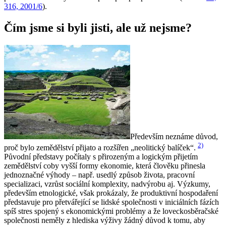
316, 2001/6
).
Čím jsme si byli jisti, ale už nejsme?
Především neznáme důvod,
2)
proč bylo zemědělství přijato a rozšířen „neolitický balíček“.
Původní představy počítaly s přirozeným a logickým přijetím
zemědělství coby vyšší formy ekonomie, která člověku přinesla
jednoznačné výhody – např. usedlý způsob života, pracovní
specializaci, vzrůst sociální komplexity, nadvýrobu aj. Výzkumy,
především etnologické, však prokázaly, že produktivní hospodaření
představuje pro přetvářející se lidské společnosti v iniciálních fázích
spíš stres spojený s ekonomickými problémy a že loveckosběračské
společnosti neměly z hlediska výživy žádný důvod k tomu, aby