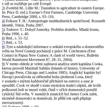
v níž se rozšiřuje po celé Evropě.
3)
Zvelebil M., Lillie M.:
Transition to agriculture in eastern Europe
.
In: Price D. (ed.):
Europe’s First Farmers
, Cambridge University
Press, Cambridge 2000, s. 93–116.
4)
Eriksen T. H.:
Antropologie multikulturních společností
. Rozumět
identitě, Triton, Praha 2007.
5)
Todorov T.:
Dobytí Ameriky. Problém druhého
, Mladá fronta,
Praha 1996, s. 40.
6)
Ibid., s. 51–52.
7)
Ibid., s. 53.
8)
Tyto a následující informace o setkání evropského a domorodého
světa na Nové Guineji pocházejí z práce M. Colchestera (
First
Contact in Papua New Guinea: A clash of world views
, Bulletin
World Rainforest Movement 87, 28–31, 2004).
9)
V tomto ohledu je velmi zajímavá analýza smrti kapitána Cooka,
kterou provedl Marshall Sahlins (
Islands of history
, University of
Chicago Press, Chicago and London 1985). Anglický kapitán byl
Havajci považován za ztělesnění boha plodnosti Lona, který
v souladu s mýtem každoročně přicházel na ostrovy a zase je
opouštěl. Cook ve shodě s touto mytickou tradicí odplul, ale kvůli
poškození lodi se musel vrátit, čímž v očích domorodců porušil
cyklický řád světa. V nastalých zmatcích byl James Cook zabit,
nicméně domorodci se domnívali, že příští rok opět připluje
znovuzrozený.
10)
Todorov 1996, s. 93.