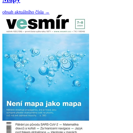
obsah aktuálního čísla
→