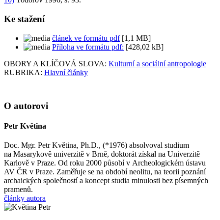
Ke stažení
článek ve formátu pdf
[1,1 MB]
Příloha ve formátu pdf:
[428,02 kB]
OBORY A KLÍČOVÁ SLOVA:
Kulturní a sociální antropologie
RUBRIKA:
Hlavní články
O autorovi
Petr Květina
Doc. Mgr. Petr Květina, Ph.D., (*1976) absolvoval studium
na Masarykově univerzitě v Brně, doktorát získal na Univerzitě
Karlově v Praze. Od roku 2000 působí v Archeologickém ústavu
AV ČR v Praze. Zaměřuje se na období neolitu, na teorii poznání
archaických společností a koncept studia minulosti bez písemných
pramenů.
články autora