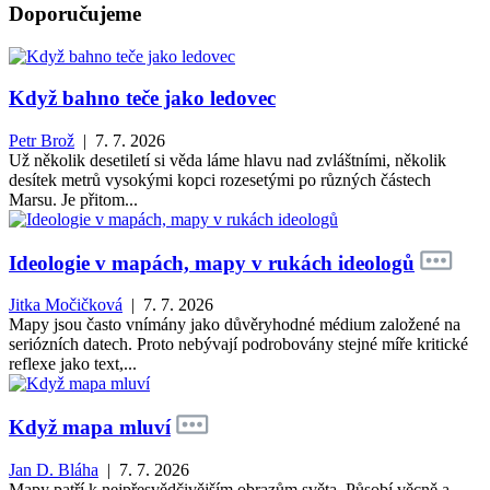
Doporučujeme
Když bahno teče jako ledovec
Petr Brož
| 7. 7. 2026
Už několik desetiletí si věda láme hlavu nad zvláštními, několik
desítek metrů vysokými kopci rozesetými po různých částech
Marsu. Je přitom...
Ideologie v mapách, mapy v rukách ideologů
Jitka Močičková
| 7. 7. 2026
Mapy jsou často vnímány jako důvěryhodné médium založené na
seriózních datech. Proto nebývají podrobovány stejné míře kritické
reflexe jako text,...
Když mapa mluví
Jan D. Bláha
| 7. 7. 2026
Mapy patří k nejpřesvědčivějším obrazům světa. Působí věcně a