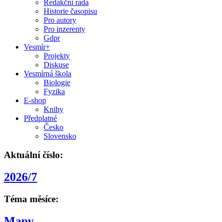
Redakční rada
Historie časopisu
Pro autory
Pro inzerenty
Gdpr
Vesmír+
Projekty
Diskuse
Vesmírná škola
Biologie
Fyzika
E-shop
Knihy
Předplatné
Česko
Slovensko
Aktuální číslo:
2026/7
Téma měsíce:
Mapy