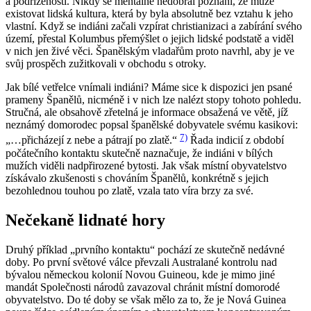
a podřízenosti. Nikdy se mentálně nedobral poznání, že může
existovat lidská kultura, která by byla absolutně bez vztahu k jeho
vlastní. Když se indiáni začali vzpírat christianizaci a zabírání svého
území, přestal Kolumbus přemýšlet o jejich lidské podstatě a viděl
v nich jen živé věci. Španělským vladařům proto navrhl, aby je ve
svůj prospěch zužitkovali v obchodu s otroky.
Jak bílé vetřelce vnímali indiáni? Máme sice k dispozici jen psané
prameny Španělů, nicméně i v nich lze nalézt stopy tohoto pohledu.
Stručná, ale obsahově zřetelná je informace obsažená ve větě, jíž
neznámý domorodec popsal španělské dobyvatele svému kasikovi:
7)
„…přicházejí z nebe a pátrají po zlatě.“
Řada indicií z období
počátečního kontaktu skutečně naznačuje, že indiáni v bílých
mužích viděli nadpřirozené bytosti. Jak však místní obyvatelstvo
získávalo zkušenosti s chováním Španělů, konkrétně s jejich
bezohlednou touhou po zlatě, vzala tato víra brzy za své.
Nečekaně lidnaté hory
Druhý příklad „prvního kontaktu“ pochází ze skutečně nedávné
doby. Po první světové válce převzali Australané kontrolu nad
bývalou německou kolonií Novou Guineou, kde je mimo jiné
mandát Společnosti národů zavazoval chránit místní domorodé
obyvatelstvo. Do té doby se však mělo za to, že je Nová Guinea