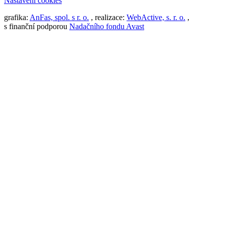
Nastavení cookies
grafika:
AnFas, spol. s r. o.
, realizace:
WebActive, s. r. o.
,
s finanční podporou
Nadačního fondu Avast