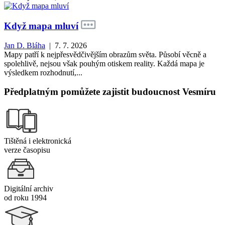
Když mapa mluví
Jan D. Bláha
| 7. 7. 2026
Mapy patří k nejpřesvědčivějším obrazům světa. Působí věcně a
spolehlivě, nejsou však pouhým otiskem reality. Každá mapa je
výsledkem rozhodnutí,...
Předplatným pomůžete zajistit budoucnost Vesmíru
Tištěná i elektronická
verze časopisu
Digitální archiv
od roku 1994