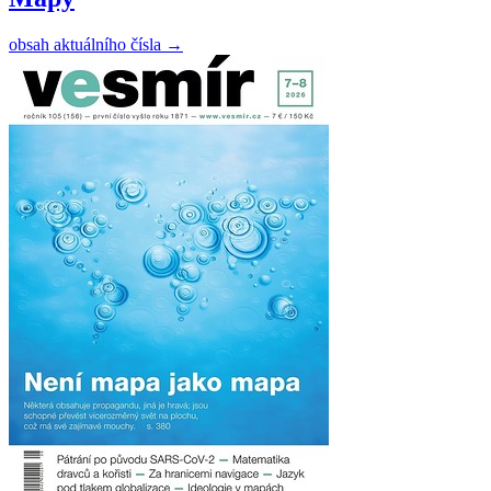
obsah aktuálního čísla
→