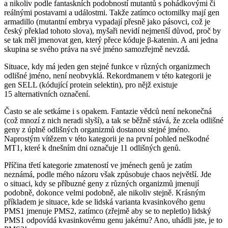
a nikoliv podle fantaskních podobností mutantů s pohádkovými či
reálnými postavami a událostmi. Takže zatímco octomilky mají gen
armadillo (mutantní embrya vypadají přesně jako pásovci, což je
český překlad tohoto slova), myšaři nevidí nejmenší důvod, proč by
se tak měl jmenovat gen, který přece kóduje β-katenin. A ani jedna
skupina se svého práva na své jméno samozřejmě nevzdá.
Situace, kdy má jeden gen stejné funkce v různých organizmech
odlišné jméno, není neobvyklá. Rekordmanem v této kategorii je
gen SELL (kódující protein selektin), pro nějž existuje
15 alternativních označení.
Často se ale setkáme i s opakem. Fantazie vědců není nekonečná
(což mnozí z nich neradi slyší), a tak se běžně stává, že zcela odlišné
geny z úplně odlišných organizmů dostanou stejné jméno.
Naprostým vítězem v této kategorii je na první pohled neškodné
MT1, které k dnešním dni označuje 11 odlišných genů.
Příčina třetí kategorie zmateností ve jménech genů je zatím
neznámá, podle mého názoru však způsobuje chaos největší. Jde
o situaci, kdy se příbuzné geny z různých organizmů jmenují
podobně, dokonce velmi podobně, ale nikoliv stejně. Krásným
příkladem je situace, kde se lidská varianta kvasinkového genu
PMS1 jmenuje PMS2, zatímco (zřejmě aby se to nepletlo) lidský
PMS1 odpovídá kvasinkovému genu jakému? Ano, uhádli jste, je to