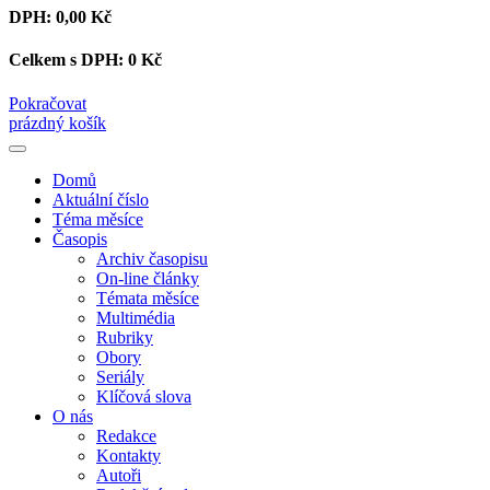
DPH:
0,00 Kč
Celkem s DPH:
0 Kč
Pokračovat
prázdný košík
Domů
Aktuální číslo
Téma měsíce
Časopis
Archiv časopisu
On-line články
Témata měsíce
Multimédia
Rubriky
Obory
Seriály
Klíčová slova
O nás
Redakce
Kontakty
Autoři