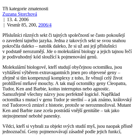
Tři kategorie zmatenosti
Zuzana Storchová
| 13. 4. 2006
| Vesmír 85, 200,
2006/4
Příslušníci různých sekt či tajných společností se často pokoušejí
o zavedení tajného jazyka. Jedna z takových sekt se svou snahou
pokročila daleko – natolik daleko, že si už ani její příslušníci
v podstatě nerozumějí. Jde o molekulární biology a jejich tajnou řečí
je podivuhodný kód sloužící k pojmenování genů.
Molekulární biologové, kteří studují obyčejnou octomilku, jsou
vyhlášení výběrem extravagantních jmen pro objevené geny –
zřejmě si tím kompenzují komplexy z toho, že věnují celý život
prohlížení mrňavé mouchy. A tak mají octomilky geny Cleopatra,
Tudor, Ken and Barbie, koitus interruptus nebo agnostic.
Samozřejmě všechny názvy jsou perfektně logické. Například
octomilka s mutací v genu Tudor je sterilní – a jak známo, královský
rod Tudorovců zmizel z historie, protože se nerozmnožoval. Mutant
Ken and Barbie zase zcela postrádá vnější genitálie – tak jako
stejnojmenné nebohé panenky.
Vědci, kteří si vybrali za objekt svých studií myš, jsou naopak přísně
jednoznační. Geny pojmenovávají zásadně podle jejich funkcí,