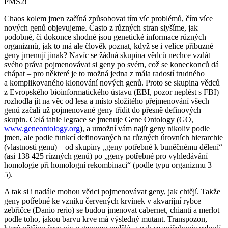
PMS2!
Chaos kolem jmen začíná způsobovat tím víc problémů, čím více
nových genů objevujeme. Často z různých stran slyšíme, jak
podobné, či dokonce shodné jsou genetické informace různých
organizmů, jak to má ale člověk poznat, když se i velice příbuzné
geny jmenují jinak? Navíc se žádná skupina vědců nechce vzdát
svého práva pojmenovávat si geny po svém, což se koneckonců dá
chápat – pro některé je to možná jedna z mála radostí trudného
a komplikovaného klonování nových genů. Proto se skupina vědců
z Evropského bioinformatického ústavu (EBI, pozor neplést s FBI)
rozhodla jít na věc od lesa a místo složitého přejmenování všech
genů začali už pojmenované geny třídit do přesně definových
skupin. Celá tahle legrace se jmenuje Gene Ontology (GO,
www.geneontology.org
), a umožní vám najít geny nikoliv podle
jmen, ale podle funkcí definovaných na různých úrovních hierarchie
(vlastnosti genu) – od skupiny „geny potřebné k buněčnému dělení“
(asi 138 425 různých genů) po „geny potřebné pro vyhledávání
homologie při homologní rekombinaci“ (podle typu organizmu 3–
5).
A tak si i nadále mohou vědci pojmenovávat geny, jak chtějí. Takže
geny potřebné ke vzniku červených krvinek v akvarijní rybce
zebřičce (
Danio rerio
) se budou jmenovat cabernet, chianti a merlot
podle toho, jakou barvu krve má výsledný mutant. Transpozon,