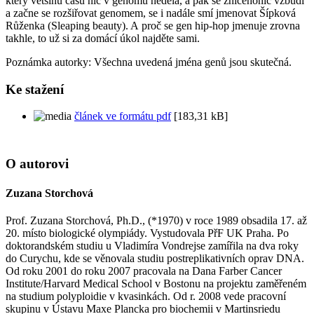
který většinu času nic v genomu nedělá, a pak se zničehonic vzbudí
a začne se rozšiřovat genomem, se i nadále smí jmenovat Šípková
Růženka (Sleaping beauty). A proč se gen hip-hop jmenuje zrovna
takhle, to už si za domácí úkol najděte sami.
Poznámka autorky: Všechna uvedená jména genů jsou skutečná.
Ke stažení
článek ve formátu pdf
[183,31 kB]
O autorovi
Zuzana Storchová
Prof. Zuzana Storchová, Ph.D., (*1970) v roce 1989 obsadila 17. až
20. místo biologické olympiády. Vystudovala PřF UK Praha. Po
doktorandském studiu u Vladimíra Vondrejse zamířila na dva roky
do Curychu, kde se věnovala studiu postreplikativních oprav DNA.
Od roku 2001 do roku 2007 pracovala na Dana Farber Cancer
Institute/Harvard Medical School v Bostonu na projektu zaměřeném
na studium polyploidie v kvasinkách. Od r. 2008 vede pracovní
skupinu v Ústavu Maxe Plancka pro biochemii v Martinsriedu