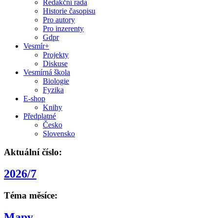
Redakční rada
Historie časopisu
Pro autory
Pro inzerenty
Gdpr
Vesmír+
Projekty
Diskuse
Vesmírná škola
Biologie
Fyzika
E-shop
Knihy
Předplatné
Česko
Slovensko
Aktuální číslo:
2026/7
Téma měsíce:
Mapy