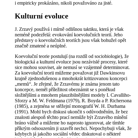
i empiricky
prokázáno
, nikoli považováno za jisté.
Kulturní evoluce
J. Zrzavý používá i mírně odlišnou taktiku, která je však
neméně podezřelá: evokování koevolučních teorií. Jeho
představy o koevolučních teoriích jsou však bohužel opět
značně zmatené a neúplné.
Koevoluční teorie postulují (na
rozdíl
od sociobiologie), že
biologická a kulturní evoluce jsou
nezávislé
procesy, které
sice mohou souviset, ale nemusí se vzájemně determinovat.
Za koevoluční teorii můžeme považovat již Dawkinsovu
krajně zjednodušenou a mnohokrát kritizovanou koncepci
„memů“. Je zřejmé, že Zrzavému je známa jenom tato
koncepce, neměl příležitost obeznámit se s poněkud
složitějšími a mnohem plauzibilnějšími modely I. Cavalliho-
Sforzy a M. W. Feldmana (1979), R. Boyda a P. Richersona
(1985), a zejména se stěžejní monografií W. H. Durhama
(1991). Mohl bych diskusi ukončit s odůvodněním, že bez
znalosti alespoň těchto prací nemůže být Zrzavého mínění
bráno vážně a můžeme ho naprosto ignorovat, ale tímhle
příkrým odsouzením ji uzavřít nechci. Nepochybuji však, že
kdybych já jakožto sociální vědec diskutoval o některé