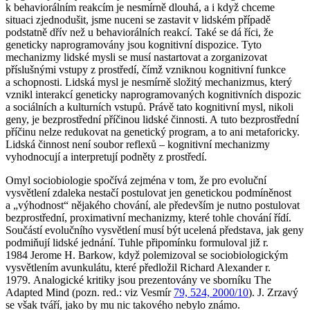
k behaviorálním reakcím je nesmírně dlouhá, a i když chceme
situaci zjednodušit, jsme nuceni se zastavit v lidském případě
podstatně dřív než u behaviorálních reakcí. Také se dá říci, že
geneticky naprogramovány jsou
kognitivní dispozice
. Tyto
mechanizmy lidské mysli se musí nastartovat a zorganizovat
příslušnými vstupy z prostředí, čímž vzniknou kognitivní funkce
a schopnosti. Lidská mysl je nesmírně složitý mechanizmus, který
vznikl interakcí geneticky naprogramovaných kognitivních dispozic
a sociálních a kulturních vstupů. Právě tato kognitivní mysl,
nikoli
geny, je
bezprostřední
příčinou lidské činnosti. A tuto bezprostřední
příčinu nelze redukovat na genetický program, a to ani metaforicky.
Lidská činnost není soubor reflexů – kognitivní mechanizmy
vyhodnocují a interpretují podněty z prostředí.
Omyl sociobiologie spočívá zejména v tom, že pro evoluční
vysvětlení zdaleka nestačí postulovat jen genetickou podmíněnost
a „výhodnost“ nějakého chování, ale především je nutno postulovat
bezprostřední,
proximativní
mechanizmy, které tohle chování řídí.
Součástí evolučního vysvětlení musí být ucelená představa,
jak
geny
podmiňují lidské jednání. Tuhle připomínku formuloval již r.
1984 Jerome H. Barkow, když polemizoval se sociobiologickým
vysvětlením avunkulátu, které předložil Richard Alexander r.
1979. Analogické kritiky jsou prezentovány ve sborníku
The
Adapted Mind
(pozn. red.: viz Vesmír
79, 524, 2000/10
). J. Zrzavý
se však tváří, jako by mu nic takového nebylo známo.