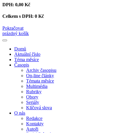
DPH:
0,00 Kč
Celkem s DPH:
0 Kč
Pokračovat
prázdný košík
Domů
Aktuální číslo
Téma měsíce
Časopis
Archiv časopisu
On-line články
Témata měsíce
Multimédia
Rubriky
Obory
Seriály
Klíčová slova
O nás
Redakce
Kontakty
Autoři