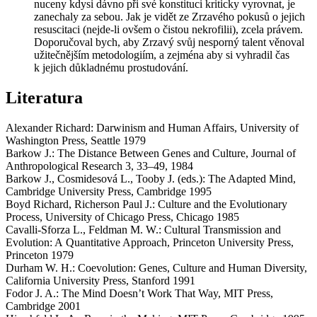
nuceny kdysi dávno při své konstituci kriticky vyrovnat, je
zanechaly za sebou. Jak je vidět ze Zrzavého pokusů o jejich
resuscitaci (nejde-li ovšem o čistou nekrofilii), zcela právem.
Doporučoval bych, aby Zrzavý svůj nesporný talent věnoval
užitečnějším metodologiím, a zejména aby si vyhradil čas
k jejich důkladnému prostudování.
Literatura
Alexander Richard: Darwinism and Human Affairs, University of
Washington Press, Seattle 1979
Barkow J.: The Distance Between Genes and Culture, Journal of
Anthropological Research 3, 33–49, 1984
Barkow J., Cosmidesová L., Tooby J. (eds.): The Adapted Mind,
Cambridge University Press, Cambridge 1995
Boyd Richard, Richerson Paul J.: Culture and the Evolutionary
Process, University of Chicago Press, Chicago 1985
Cavalli-Sforza L., Feldman M. W.: Cultural Transmission and
Evolution: A Quantitative Approach, Princeton University Press,
Princeton 1979
Durham W. H.: Coevolution: Genes, Culture and Human Diversity,
California University Press, Stanford 1991
Fodor J. A.: The Mind Doesn’t Work That Way, MIT Press,
Cambridge 2001