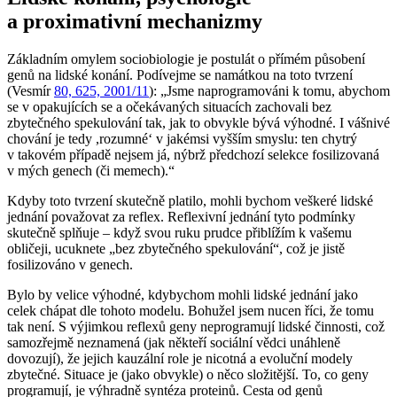
a proximativní mechanizmy
Základním omylem sociobiologie je postulát o přímém působení
genů na lidské konání. Podívejme se namátkou na toto tvrzení
(Vesmír
80, 625, 2001/11
): „Jsme naprogramováni k tomu, abychom
se v opakujících se a očekávaných situacích zachovali bez
zbytečného spekulování tak, jak to
obvykle
bývá výhodné. I vášnivé
chování je tedy ,rozumné‘ v jakémsi vyšším smyslu: ten chytrý
v takovém případě nejsem já, nýbrž předchozí selekce fosilizovaná
v mých genech (či memech).“
Kdyby toto tvrzení skutečně platilo, mohli bychom veškeré lidské
jednání považovat za
reflex
. Reflexivní jednání tyto podmínky
skutečně splňuje – když svou ruku prudce přiblížím k vašemu
obličeji, ucuknete „bez zbytečného spekulování“, což je jistě
fosilizováno v genech.
Bylo by velice výhodné, kdybychom mohli lidské jednání jako
celek chápat dle tohoto modelu. Bohužel jsem nucen říci, že tomu
tak není. S výjimkou reflexů geny neprogramují lidské činnosti, což
samozřejmě neznamená (jak někteří sociální vědci unáhleně
dovozují), že jejich kauzální role je nicotná a evoluční modely
zbytečné. Situace je (jako obvykle) o něco složitější. To, co geny
programují, je výhradně syntéza proteinů. Cesta od genů