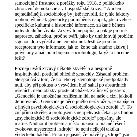
samozřejmě frustrace z porážky roku 1918, z politického
zhroucení demokracie a z hospodářské krize...“ Ani ten
nejradikálnější sociobiolog by jistě netvrdil, že tyhle faktory
mohou být nějak geneticky podmíněné: naopak, jde o velice
specifické kulturní a historické informace, získané během
individuálního života. Zrzavý to nepopírá, a pak je pro mě
naprostou záhadou, proč se tváří, jako by tímhle svůj problém
s genocidou vyřešil a ne jen odsunul. Jestliže jsou tím
receptorem tyto informace, jak to, že se tak snadno aktivují
právě ony a nač potřebujeme sociobiologii, když to chceme
řešit?
Později uvádí Zrzavý několik skvělých a nesporně
inspirativních postřehů ohledně genocidy. Zásadní problém
ale spočívá v tom, že ho jeho epistemologické předpoklady
nutí, aby při pokusu o vysvětlení buď sahal po absurdních
řešeních, nebo otázky prostě obcházel. Zajímavý postřeh:
„Genocida je umožněna rozlišením lidí na
naše
a
cizí
, jakkoli
definované... Genocida je něco jiného než vražda, je napájena
z jiných psychologických či sociobiologických zdrojů...“. To
zní přímo skvěle, a proto jsem s netrpělivostí čekal, jak budou
„psychologické či sociobiologické zdroje“ popsány, ale
marně. Nadhodit problém a místo pokusu o pracné řešení
evokovat mysteriózní „zdroje“, to není nejlepší taktika
vědeckého bádání. Přitom je jasné, že právě ty „zdroje“ jsou