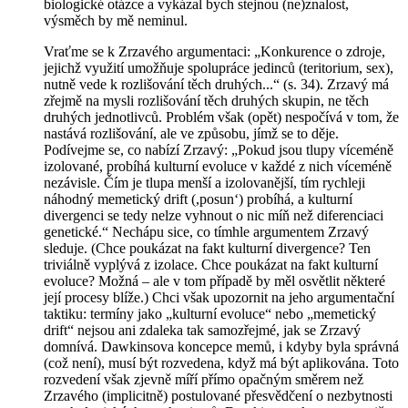
biologické otázce a vykázal bych stejnou (ne)znalost,
výsměch by mě neminul.
Vraťme se k Zrzavého argumentaci: „Konkurence o zdroje,
jejichž využití umožňuje spolupráce jedinců (teritorium, sex),
nutně vede k rozlišování těch druhých...“ (s. 34). Zrzavý má
zřejmě na mysli rozlišování těch druhých skupin, ne těch
druhých jednotlivců. Problém však (opět) nespočívá v tom,
že
nastává rozlišování, ale ve způsobu,
jímž
se to děje.
Podívejme se, co nabízí Zrzavý: „Pokud jsou tlupy víceméně
izolované, probíhá kulturní evoluce v každé z nich víceméně
nezávisle. Čím je tlupa menší a izolovanější, tím rychleji
náhodný memetický drift (,posun‘) probíhá, a kulturní
divergenci se tedy nelze vyhnout o nic míň než diferenciaci
genetické.“ Nechápu sice, co tímhle argumentem Zrzavý
sleduje. (Chce poukázat na fakt kulturní divergence? Ten
triviálně vyplývá z izolace. Chce poukázat na fakt kulturní
evoluce? Možná – ale v tom případě by měl osvětlit některé
její procesy blíže.) Chci však upozornit na jeho argumentační
taktiku: termíny jako „kulturní evoluce“ nebo „memetický
drift“ nejsou ani zdaleka tak samozřejmé, jak se Zrzavý
domnívá. Dawkinsova koncepce memů, i kdyby byla správná
(což není), musí být rozvedena, když má být aplikována. Toto
rozvedení však zjevně míří přímo opačným směrem než
Zrzavého (implicitně) postulované přesvědčení o nezbytnosti