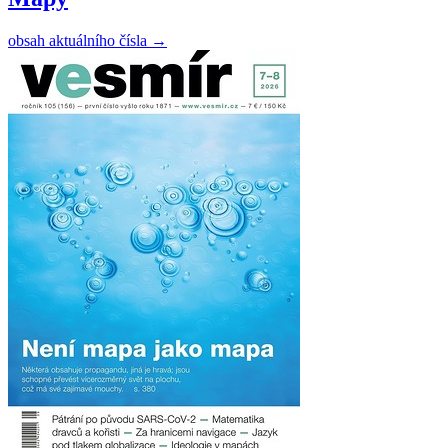
obsah aktuálního čísla
→