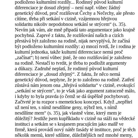
podloženo kulturními rozdíly... Rodinný původ kulturní
diferenciace je dosud zřejmý – není např. vůbec žádný
genetický důvod, proč rozlišovat Čechy a Nečechy, ale přesto
cítíme, třeba při setkání v cizině, vzájemnou hřejivou
solidaritu nikoliv nepodobnou setkání se strýcem“ (s. 35).
Nevím jak vám, ale mně připadá tato argumentace jako krajně
pochybná. Zaprvé z faktu, že rozlišování našich a cizích
přestává být založeno na rodině, nijak nevyplývá, že začíná
být podloženo kulturními rozdíly: a) mnozí tvrdí, že i rodina je
kulturní jednotka, takže kulturní diferenciace nemá proč
„začínat“; b) není vůbec jisté, že ono rozlišování je založeno
na rodině. Nestačí to tvrdit, je třeba to podložit argumenty
a důkazy. Zadruhé neplatí, že rodinný původ kulturní
diferenciace je „dosud zřejmý“. Z faktu, že něco nemá
genetický důvod, neplyne, že je to založeno na rodině. Zatřetí
zůstává nám jenom ona „hřejivá solidarita“ v cizině, evokující
„setkání se strýcem“, to je však jako argument zatraceně málo,
i kdyby to byla pravda (o čemž se dá úspěšně pochybovat).
Začtvrté je tu rozpor s memetickou koncepcí. Když „nepřítel
už není ten, s nímž nesdílíme geny, nýbrž ten, s nímž
nesdílíme mem“ (s. 35), jak vlastně víme,
který
mem je
důležitý? Jestliže jsem kupříkladu v cizině na stáži na vědecké
instituci a setkám se s krajanem pracujícím jako malíř ve
firmě, která provádí nový nátěr fasády té instituce, proč je těch
několik memů, které sdílíme, důležitějších než mnohé memy,