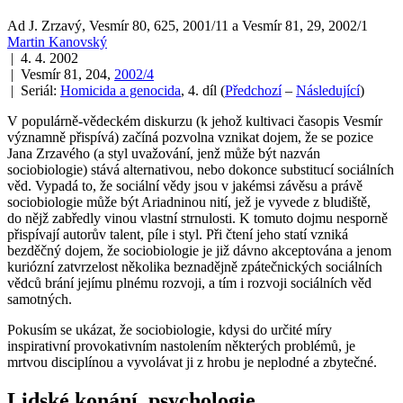
Ad J. Zrzavý, Vesmír 80, 625, 2001/11 a Vesmír 81, 29, 2002/1
Martin Kanovský
| 4. 4. 2002
| Vesmír 81, 204,
2002/4
| Seriál:
Homicida a genocida
, 4. díl
(
Předchozí
–
Následující
)
V populárně-vědeckém diskurzu (k jehož kultivaci časopis Vesmír
významně přispívá) začíná pozvolna vznikat dojem, že se pozice
Jana Zrzavého (a styl uvažování, jenž může být nazván
sociobiologie) stává alternativou, nebo dokonce substitucí sociálních
věd. Vypadá to, že sociální vědy jsou v jakémsi závěsu a právě
sociobiologie může být Ariadninou nití, jež je vyvede z bludiště,
do nějž zabředly vinou vlastní strnulosti. K tomuto dojmu nesporně
přispívají autorův talent, píle i styl. Při čtení jeho statí vzniká
bezděčný dojem, že sociobiologie je již dávno akceptována a jenom
kuriózní zatvrzelost několika beznadějně zpátečnických sociálních
vědců brání jejímu plnému rozvoji, a tím i rozvoji sociálních věd
samotných.
Pokusím se ukázat, že sociobiologie, kdysi do určité míry
inspirativní provokativním nastolením některých problémů, je
mrtvou disciplínou a vyvolávat ji z hrobu je neplodné a zbytečné.
Lidské konání, psychologie