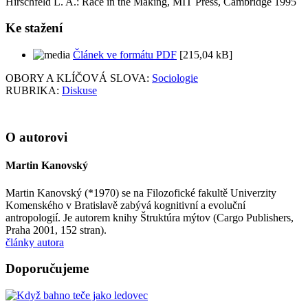
Hirschfeld L. A.: Race in the Making, MIT Press, Cambridge 1995
Ke stažení
Článek ve formátu PDF
[215,04 kB]
OBORY A KLÍČOVÁ SLOVA:
Sociologie
RUBRIKA:
Diskuse
O autorovi
Martin Kanovský
Martin Kanovský (*1970) se na Filozofické fakultě Univerzity
Komenského v Bratislavě zabývá kognitivní a evoluční
antropologií. Je autorem knihy Štruktúra mýtov (Cargo Publishers,
Praha 2001, 152 stran).
články autora
Doporučujeme