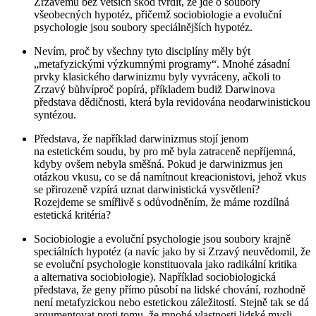
Zrzavému bez větších škod tvrdit, že jde o soubory
všeobecných hypotéz, přičemž sociobiologie a evoluční
psychologie jsou soubory speciálnějších hypotéz.
Nevím, proč by všechny tyto disciplíny měly být
„metafyzickými výzkumnými programy“. Mnohé zásadní
prvky klasického darwinizmu byly vyvráceny, ačkoli to
Zrzavý bůhvíproč popírá, příkladem budiž Darwinova
představa dědičnosti, která byla revidována neodarwinistickou
syntézou.
Představa, že například darwinizmus stojí jenom
na estetickém soudu, by pro mě byla zatraceně nepříjemná,
kdyby ovšem nebyla směšná. Pokud je darwinizmus jen
otázkou vkusu, co se dá namítnout kreacionistovi, jehož vkus
se přirozeně vzpírá uznat darwinistická vysvětlení?
Rozejdeme se smířlivě s odůvodněním, že máme rozdílná
estetická kritéria?
Sociobiologie a evoluční psychologie jsou soubory krajně
speciálních hypotéz (a navíc jako by si Zrzavý neuvědomil, že
se evoluční psychologie konstituovala jako radikální kritika
a alternativa sociobiologie). Například sociobiologická
představa, že geny přímo působí na lidské chování, rozhodně
není metafyzickou nebo estetickou záležitostí. Stejně tak se dá
argumentovat
proti
tomu, že mnohé vlastnosti lidské mysli