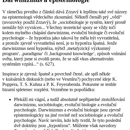
V rámečku prvního z článků dává Zrzavý k lepšímu také své názory
na epistemologii vědeckého zkoumání. Někteří čtenáři prý „vědí“
(uvozovky použil Zrzavý), že „sociobiologie je systém, který prostě
nemůže být vyvrácen... Všechny teoretické spory se vždy točí
kolem mylného chápání darwinizmu, evoluční biologie či evoluční
psychologie – že hypotéza jako taková by měla být vyvratitelná,
a protože zjevně vyvratitelná není, je to hypotéza špatná. Jenže
darwinizmus není hypotéza, nýbrž ,metafyzický výzkumný
program‘, ,paradigma‘ či ,background knowledge‘, způsob vnímání
světa, který jsme si zvolili proto, že se náš vkus alternativním
systémům vzpírá...“ (s. 627).
Inspirace je zjevná: špatně a povrchně čtené, ale spíš někde
v kuloárních diskusích (nebo ve Vesmíru?) pochycené ideje K.
Poppera, T. S. Kuhna a P. K. Feyerabenda. Pokusme se tenhle
bizarní spletenec rozplést. Vezměme to popořádku:
Překáží mi vágní, a tudíž absolutně nepřijatelné ztotožňování
darwinizmu, sociobiologie, evoluční biologie a evoluční
psychologie. Darwinizmus a evoluční biologie jsou zjevně
epistemologicky na jiné rovině než sociobiologie a evoluční
psychologie. Navíc nevím, kdo kdy tvrdil, že tyto poslední
dvě doktríny jsou „hypotézou“. Můžeme však navzdory