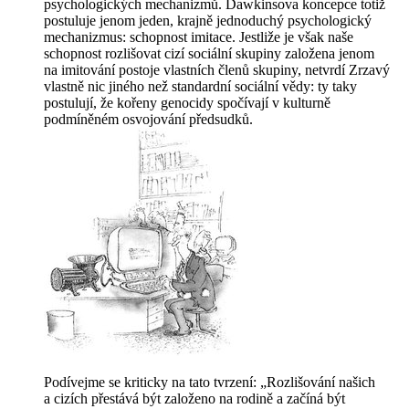
psychologických mechanizmů. Dawkinsova koncepce totiž
postuluje jenom jeden, krajně jednoduchý psychologický
mechanizmus: schopnost
imitace
. Jestliže je však naše
schopnost rozlišovat cizí sociální skupiny založena jenom
na imitování postoje vlastních členů skupiny, netvrdí Zrzavý
vlastně nic jiného než standardní sociální vědy: ty taky
postulují, že kořeny genocidy spočívají v kulturně
podmíněném osvojování předsudků.
Podívejme se
kriticky
na tato tvrzení: „Rozlišování našich
a cizích přestává být založeno na rodině a začíná být