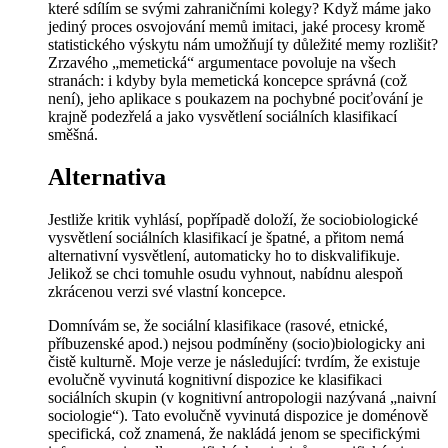
které sdílím se svými zahraničními kolegy? Když máme jako
jediný proces osvojování memů
imitaci
, jaké procesy kromě
statistického výskytu nám umožňují ty důležité memy rozlišit?
Zrzavého „memetická“ argumentace povoluje na všech
stranách: i kdyby byla memetická koncepce správná (což
není), jeho aplikace s poukazem na pochybné pociťování je
krajně podezřelá a jako vysvětlení sociálních klasifikací
směšná.
Alternativa
Jestliže kritik vyhlásí, popřípadě doloží, že sociobiologické
vysvětlení sociálních klasifikací je špatné, a přitom nemá
alternativní vysvětlení, automaticky ho to diskvalifikuje.
Jelikož se chci tomuhle osudu vyhnout, nabídnu alespoň
zkrácenou verzi své vlastní koncepce.
Domnívám se, že sociální klasifikace (rasové, etnické,
příbuzenské apod.) nejsou podmíněny (socio)biologicky ani
čistě kulturně. Moje verze je následující: tvrdím, že existuje
evolučně vyvinutá kognitivní dispozice ke klasifikaci
sociálních skupin (v kognitivní antropologii nazývaná „naivní
sociologie“). Tato evolučně vyvinutá dispozice je doménově
specifická, což znamená, že nakládá jenom se specifickými