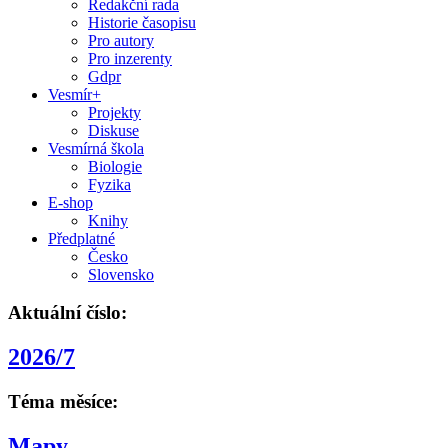
Redakční rada
Historie časopisu
Pro autory
Pro inzerenty
Gdpr
Vesmír+
Projekty
Diskuse
Vesmírná škola
Biologie
Fyzika
E-shop
Knihy
Předplatné
Česko
Slovensko
Aktuální číslo:
2026/7
Téma měsíce:
Mapy