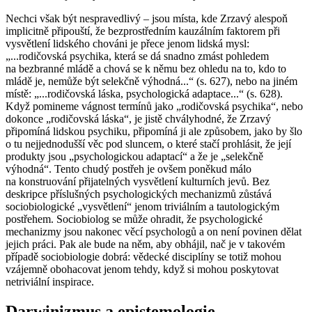
Nechci však být nespravedlivý – jsou místa, kde Zrzavý alespoň
implicitně připouští, že bezprostředním kauzálním faktorem při
vysvětlení lidského chováni je přece jenom lidská mysl:
„...rodičovská psychika, která se dá snadno zmást pohledem
na bezbranné mládě a chová se k němu bez ohledu na to,
kdo
to
mládě je, nemůže být selekčně výhodná...“ (s. 627), nebo na jiném
místě: „...rodičovská láska, psychologická adaptace...“ (s. 628).
Když pomineme vágnost termínů jako „rodičovská psychika“, nebo
dokonce „rodičovská láska“, je jistě chvályhodné, že Zrzavý
připomíná lidskou psychiku, připomíná ji ale způsobem, jako by šlo
o tu nejjednodušší věc pod sluncem, o které stačí prohlásit, že její
produkty jsou „psychologickou adaptací“ a že je „selekčně
výhodná“. Tento chudý postřeh je ovšem poněkud málo
na konstruování přijatelných vysvětlení kulturních jevů. Bez
deskripce příslušných psychologických mechanizmů zůstává
sociobiologické „vysvětlení“ jenom triviálním a tautologickým
postřehem. Sociobiolog se může ohradit, že psychologické
mechanizmy jsou nakonec věcí psychologů a on není povinen dělat
jejich práci. Pak ale bude na něm, aby obhájil,
nač
je v takovém
případě sociobiologie dobrá: vědecké disciplíny se totiž mohou
vzájemně obohacovat jenom tehdy, když si mohou poskytovat
netriviální
inspirace.
Darwinizmus a epistemologie