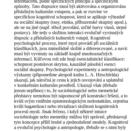
informacemi, podle specifických principů a specifickými
způsoby. Tato dispozice musí být aktivována a organizována
příslušným kulturním vstupem, a pak se rozvine ve
specifickou kognitivní schopnost, která se aplikuje výhradně
na sociální skupiny (rasy, etnika, příbuzenské skupiny apod.),
ale ne na jiné (např. téhož povolání, určité barvy vlasů, stejné
postavy). Jde tedy o složitou
interakci
evolučně vyvinutých
dispozic a příslušných kulturních vstupů. Kognitivní
psychologické procesy, které mysl provádí při sociálních
klasifikacích, jsou mimořádně složité a diferencované, a navíc
musí být vyvinuty na základě krajně mnohoznačných
informací. Klíčovou roli zde hrají esencialistické klasifikace:
schopnost postulovat skrytou, kauzálně působící esenci
sociální skupiny. Psychologické experimenty a antropologické
výzkumy (připomeňme alespoň knihu L. A. Hirschfelda)
ukazují, jak náročná je cesta k jejich osvojování a uplatnění
v konkrétním kulturním prostředí. Ukazují však (třebaže
jenom nepřímo) i to, že sociobiologické nebo memetické
představy nemohou být nápomocné při konstrukci řešení, a to
kvůli svým vnitřním epistemologickým nedostatkům, zejména
kvůli bagatelizaci nebo trivializaci složitosti kognitivních
procesů mysli. Jinak řečeno, i když některé intuice
sociobiologie nebo memetiky můžou být správné, představují
tyto koncepce příliš
hrubé
a zjednodušené modely. Kognitivní
a evoluční psychologie a antropologie, třebaže se s nimi byly