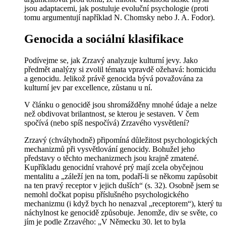
jsou adaptacemi, jak postuluje evoluční psychologie (proti
tomu argumentují například N. Chomsky nebo J. A. Fodor).
Genocida a sociální klasifikace
Podívejme se, jak Zrzavý analyzuje kulturní jevy. Jako
předmět analýzy si zvolil témata vpravdě ožehavá: homicidu
a genocidu. Jelikož právě genocida bývá považována za
kulturní jev
par excellence
, zůstanu u ní.
V článku o genocidě jsou shromážděny mnohé údaje a nelze
než obdivovat brilantnost, se kterou je sestaven. V čem
spočívá (nebo spíš nespočívá) Zrzavého vysvětlení?
Zrzavý (chvályhodně) připomíná důležitost psychologických
mechanizmů při vysvětlování genocidy. Bohužel jeho
představy o těchto mechanizmech jsou krajně zmatené.
Kupříkladu genocidní vrahové prý mají zcela obyčejnou
mentalitu a „záleží jen na tom, podaří-li se někomu zapůsobit
na ten pravý receptor v jejich duších“ (s. 32). Osobně jsem se
nemohl dočkat popisu příslušného psychologického
mechanizmu (i když bych ho nenazval „receptorem“), který tu
náchylnost ke genocidě způsobuje. Jenomže, div se světe, co
jím je podle Zrzavého: „V Německu 30. let to byla