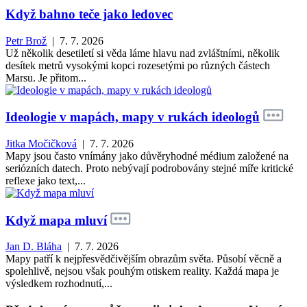
Když bahno teče jako ledovec
Petr Brož
| 7. 7. 2026
Už několik desetiletí si věda láme hlavu nad zvláštními, několik
desítek metrů vysokými kopci rozesetými po různých částech
Marsu. Je přitom...
Ideologie v mapách, mapy v rukách ideologů
Jitka Močičková
| 7. 7. 2026
Mapy jsou často vnímány jako důvěryhodné médium založené na
seriózních datech. Proto nebývají podrobovány stejné míře kritické
reflexe jako text,...
Když mapa mluví
Jan D. Bláha
| 7. 7. 2026
Mapy patří k nejpřesvědčivějším obrazům světa. Působí věcně a
spolehlivě, nejsou však pouhým otiskem reality. Každá mapa je
výsledkem rozhodnutí,...