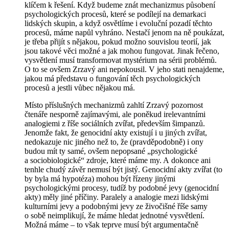
klíčem k řešení. Když budeme znát mechanizmus působení
psychologických procesů, které se podílejí na demarkaci
lidských skupin, a když osvětlíme i evoluční pozadí těchto
procesů, máme napůl vyhráno. Nestačí jenom na ně
poukázat
,
je třeba přijít s nějakou, pokud možno souvislou teorií, jak
jsou takové věci možné a jak mohou fungovat. Jinak řečeno,
vysvětlení musí transformovat mystérium na sérii problémů.
O to se ovšem Zrzavý ani nepokousil. V jeho stati nenajdeme,
jakou má představu o fungování těch psychologických
procesů a jestli vůbec nějakou má.
Místo příslušných mechanizmů zahltí Zrzavý pozornost
čtenáře nesporně zajímavými, ale poněkud irelevantními
analogiemi z říše sociálních zvířat, především šimpanzů.
Jenomže fakt, že genocidní akty existují i u jiných zvířat,
nedokazuje nic jiného než to, že (pravděpodobně) i ony
budou mít ty samé, ovšem nepopsané „psychologické
a sociobiologické“ zdroje, které máme my. A dokonce ani
tenhle chudý závěr nemusí být jistý. Genocidní akty zvířat (to
by byla
má
hypotéza) mohou být řízeny
jinými
psychologickými procesy, tudíž by podobné jevy (genocidní
akty) měly jiné příčiny. Paralely a analogie mezi lidskými
kulturními jevy a podobnými jevy ze živočišné říše samy
o sobě neimplikují, že máme hledat jednotné vysvětlení.
Možná máme – to však teprve musí být argumentačně