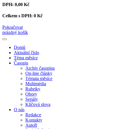
DPH:
0,00 Kč
Celkem s DPH:
0 Kč
Pokračovat
prázdný košík
Domů
Aktuální číslo
Téma měsíce
Časopis
Archiv časopisu
On-line články
Témata měsíce
Multimédia
Rubriky
Obory
Seriály
Klíčová slova
O nás
Redakce
Kontakty
Autoři