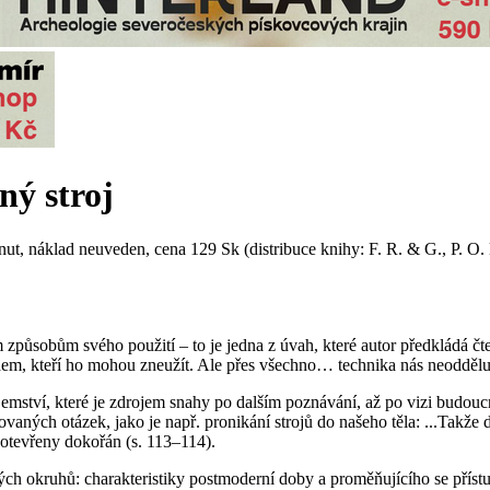
ý stroj
n Knut, náklad neuveden, cena 129 Sk (distribuce knihy: F. R. & G., P. O
ým způsobům svého použití
– to je jedna z úvah, které autor předkládá č
m, kteří ho mohou zneužít.
Ale přes všechno…
technika nás neodděl
tajemství, které je zdrojem snahy po dalším poznávání, až po vizi budou
aných otázek, jako je např. pronikání strojů do našeho těla:
...Takže 
u otevřeny dokořán
(s. 113–114).
 okruhů: charakteristiky postmoderní doby a proměňujícího se přístupu