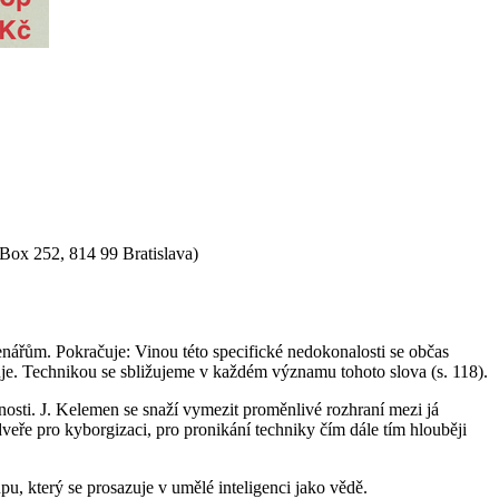
. Box 252, 814 99 Bratislava)
tenářům. Pokračuje:
Vinou této specifické nedokonalosti se občas
uje. Technikou se sbližujeme v každém významu tohoto slova
(s. 118).
cnosti. J. Kelemen se snaží vymezit proměnlivé rozhraní mezi
já
dveře pro kyborgizaci, pro pronikání techniky čím dále tím hlouběji
, který se prosazuje v umělé inteligenci jako vědě.