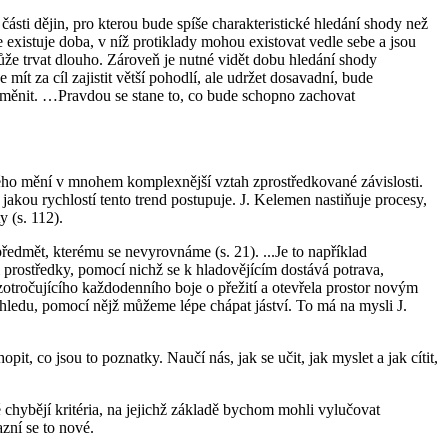
ásti dějin, pro kterou bude spíše charakteristické hledání shody než
e existuje doba, v níž protiklady mohou existovat vedle sebe a jsou
ůže trvat dlouho. Zároveň je nutné vidět dobu
hledání shody
ít za cíl zajistit větší pohodlí, ale udržet dosavadní, bude
 měnit. …Pravdou se stane to, co bude schopno zachovat
aného mění v mnohem komplexnější vztah zprostředkované závislosti.
s jakou rychlostí tento trend postupuje. J. Kelemen nastiňuje procesy,
ty
(s. 112).
edmět, kterému se nevyrovnáme (s. 21). ...Je to například
 i prostředky, pomocí nichž se k hladovějícím dostává potrava,
otročujícího každodenního boje o přežití a otevřela prostor novým
pohledu, pomocí nějž můžeme lépe chápat jáství. To má na mysli J.
t, co jsou to poznatky. Naučí nás, jak se učit, jak myslet a jak cítit,
chybějí kritéria, na jejichž základě bychom mohli vylučovat
azní se to nové.