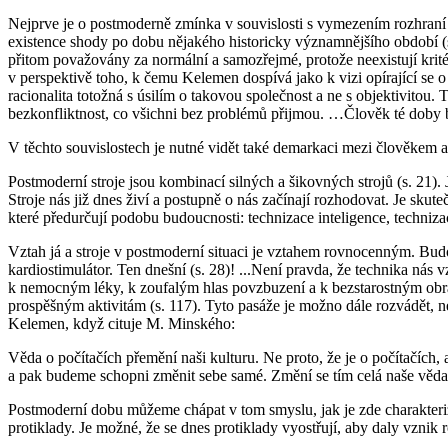
Nejprve je o postmoderně zmínka v souvislosti s vymezením rozhran
existence shody po dobu nějakého historicky významnějšího období
(
přitom považovány za normální a samozřejmé, protože neexistují krité
v perspektivě toho, k čemu Kelemen dospívá jako k vizi opírající se o 
racionalita totožná s úsilím o takovou společnost a ne s objektivito
bezkonfliktnost, co všichni bez problémů přijmou. …Člověk té doby 
V těchto souvislostech je nutné vidět také demarkaci mezi člověkem 
Postmoderní stroje jsou kombinací
silných a šikovných strojů
(s. 21).
Stroje nás již dnes živí a postupně o nás začínají rozhodovat. Je skute
které předurčují podobu budoucnosti:
technizace inteligence, techniza
Vztah
já
a
stroje
v postmoderní situaci je vztahem rovnocenným.
Budo
kardiostimulátor. Ten dnešní (s. 28)! ...Není pravda, že technika nás 
k nemocným léky, k zoufalým hlas povzbuzení a k bezstarostným obraz
prospěšným aktivitám
(s. 117). Tyto pasáže je možno dále rozvádět, n
Kelemen, když cituje M. Minského:
Věda o počítačích přemění naši kulturu. Ne proto, že je o počítačích, 
a pak budeme schopni změnit sebe samé. Změní se tím celá naše věda
Postmoderní dobu můžeme chápat v tom smyslu, jak je zde charakteriz
protiklady. Je možné, že se dnes protiklady vyostřují, aby daly vznik 