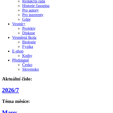
Redakční rada
Historie časopisu
Pro autory
Pro inzerenty
Gdpr
Vesmír+
Projekty
Diskuse
Vesmírná škola
Biologie
Fyzika
E-shop
Knihy
Předplatné
Česko
Slovensko
Aktuální číslo:
2026/7
Téma měsíce:
Mapy