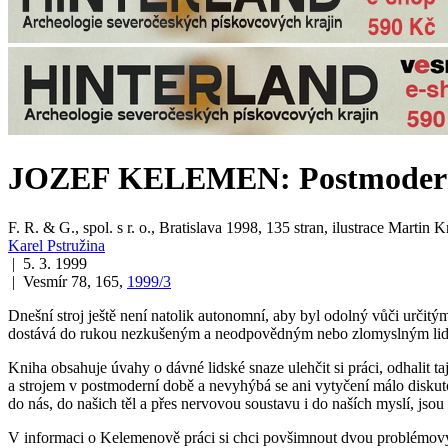
JOZEF KELEMEN: Postmodern
F. R. & G., spol. s r. o., Bratislava 1998, 135 stran, ilustrace Marti
Karel Pstružina
| 5. 3. 1999
| Vesmír 78, 165,
1999/3
Dnešní stroj ještě není natolik autonomní, aby byl odolný vůči určit
dostává do rukou nezkušeným a neodpovědným nebo zlomyslným lide
Kniha obsahuje úvahy o dávné lidské snaze ulehčit si práci, odhalit 
a
strojem
v postmoderní době a nevyhýbá se ani vytyčení málo diskutov
do nás, do našich těl a přes nervovou soustavu i do naších myslí, jso
V informaci o Kelemenově práci si chci povšimnout dvou problémových