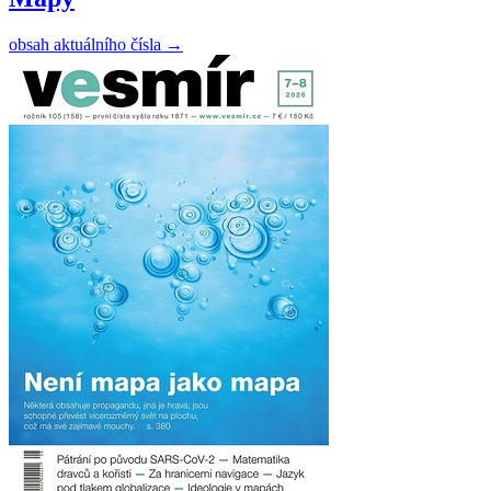
obsah aktuálního čísla
→