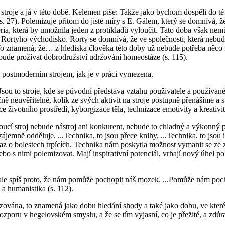
í
stroje
a
já
v této době. Kelemen píše:
Takže jako bychom dospěli do té č
s. 27). Polemizuje přitom do jisté míry s E. Gálem, který se domnívá, ž
ria, která by umožnila jeden z protikladů vyloučit. Tato doba však nem
Rortyho východisko. Rorty se domnívá, že ve společnosti, která nebude m
u. To znamená, že…
z hlediska člověka této doby už nebude potřeba něco
bude prožívat dobrodružství udržování homeostáze
(s. 115).
a postmoderním strojem, jak je v práci vymezena.
 Jsou to stroje, kde se původní představa vztahu použivatele a použív
čně neuvěřitelné, kolik ze svých aktivit na stroje postupně přenášíme a 
ce životního prostředí, kyborgizace těla, technizace emotivity a kreativi
ucí stroj nebude nástroj ani konkurent, nebude to chladný a výkonný př
vzájemně odděluje. ...Technika, to jsou přece knihy. ...Technika, to jsou
 o bolestech trpících. Technika nám poskytla možnost vymanit se ze z
ebo s nimi polemizovat. Mají inspirativní potenciál, vrhají nový úhel 
ale spíš proto, že nám pomůže pochopit náš mozek. ...Pomůže nám pochopi
 a humanistika
(s. 112).
ována, to znamená jako dobu hledání shody a také jako dobu, ve které 
rozporu v hegelovském smyslu, a že se tím vyjasní, co je přežité, a zdůr