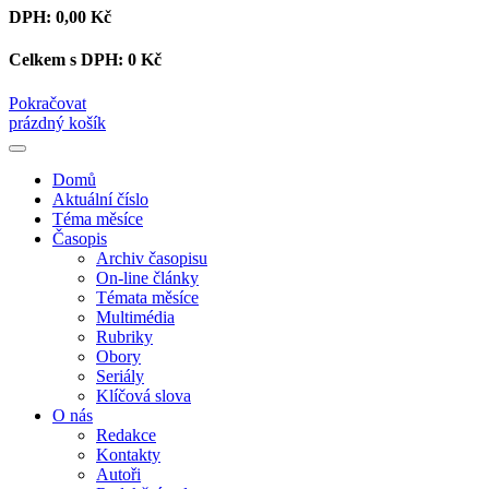
DPH:
0,00 Kč
Celkem s DPH:
0 Kč
Pokračovat
prázdný košík
Domů
Aktuální číslo
Téma měsíce
Časopis
Archiv časopisu
On-line články
Témata měsíce
Multimédia
Rubriky
Obory
Seriály
Klíčová slova
O nás
Redakce
Kontakty
Autoři