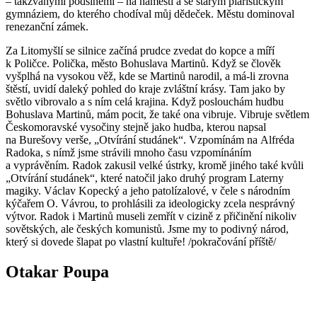
– takzvanými podsíněmi – na náměstí a se starým piaristickým
gymnáziem, do kterého chodíval můj dědeček. Městu dominoval
renezanční zámek.
Za Litomyšlí se silnice začíná prudce zvedat do kopce a míří
k Poličce. Polička, město Bohuslava Martinů. Když se člověk
vyšplhá na vysokou věž, kde se Martinů narodil, a má-li zrovna
štěstí, uvidí daleký pohled do kraje zvláštní krásy. Tam jako by
světlo vibrovalo a s ním celá krajina. Když poslouchám hudbu
Bohuslava Martinů, mám pocit, že také ona vibruje. Vibruje světlem
Českomoravské vysočiny stejně jako hudba, kterou napsal
na Burešovy verše, „Otvírání studánek“. Vzpomínám na Alfréda
Radoka, s nímž jsme strávili mnoho času vzpomínáním
a vyprávěním. Radok zakusil velké ústrky, kromě jiného také kvůli
„Otvírání studánek“, které natočil jako druhý program Laterny
magiky. Václav Kopecký a jeho patolízalové, v čele s národním
kýčařem O. Vávrou, to prohlásili za ideologicky zcela nesprávný
výtvor. Radok i Martinů museli zemřít v cizině z přičinění nikoliv
sovětských, ale českých komunistů. Jsme my to podivný národ,
který si dovede šlapat po vlastní kultuře! /pokračování příště/
Otakar Poupa