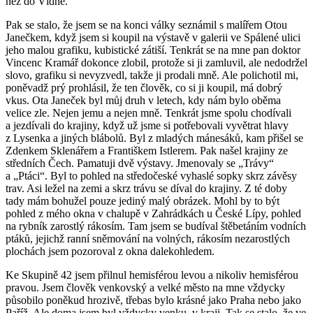
než do Vídně.
Pak se stalo, že jsem se na konci války seznámil s malířem Otou
Janečkem, když jsem si koupil na výstavě v galerii ve Spálené ulici
jeho malou grafiku, kubistické zátiší. Tenkrát se na mne pan doktor
Vincenc Kramář dokonce zlobil, protože si ji zamluvil, ale nedodržel
slovo, grafiku si nevyzvedl, takže ji prodali mně. Ale polichotil mi,
poněvadž prý prohlásil, že ten člověk, co si ji koupil, má dobrý
vkus. Ota Janeček byl můj druh v letech, kdy nám bylo oběma
velice zle. Nejen jemu a nejen mně. Tenkrát jsme spolu chodívali
a jezdívali do krajiny, když už jsme si potřebovali vyvětrat hlavy
z Lysenka a jiných blábolů. Byl z mladých mánesáků, kam přišel se
Zdenkem Sklenářem a Františkem Istlerem. Pak našel krajiny ze
středních Čech. Pamatuji dvě výstavy. Jmenovaly se „Trávy“
a „Ptáci“. Byl to pohled na středočeské vyhaslé sopky skrz závěsy
trav. Asi ležel na zemi a skrz trávu se díval do krajiny. Z té doby
tady mám bohužel pouze jediný malý obrázek. Mohl by to být
pohled z mého okna v chalupě v Zahrádkách u České Lípy, pohled
na rybník zarostlý rákosím. Tam jsem se budíval štěbetáním vodních
ptáků, jejichž ranní sněmování na volných, rákosím nezarostlých
plochách jsem pozoroval z okna dalekohledem.
Ke Skupině 42 jsem přilnul hemisférou levou a nikoliv hemisférou
pravou. Jsem člověk venkovský a velké město na mne vždycky
působilo poněkud hrozivě, třebas bylo krásné jako Praha nebo jako
Paříž. Ale doma jsem byl vždycky venku, v kraji. Tak se stalo, že ve