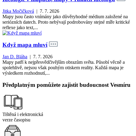
Jitka Močičková
| 7. 7. 2026
Mapy jsou často vnímány jako důvěryhodné médium založené na
seriózních datech. Proto nebývají podrobovány stejné míře kritické
reflexe jako text,...
Když mapa mluví
Jan D. Bláha
| 7. 7. 2026
Mapy patří k nejpřesvědčivějším obrazům světa. Působí věcně a
spolehlivě, nejsou však pouhým otiskem reality. Každá mapa je
výsledkem rozhodnutí,...
Předplatným pomůžete zajistit budoucnost Vesmíru
Tištěná i elektronická
verze časopisu