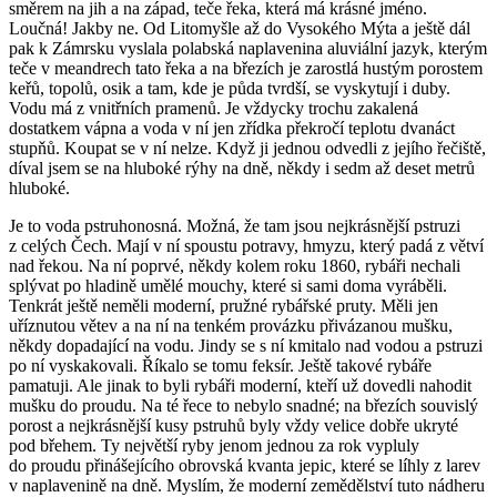
směrem na jih a na západ, teče řeka, která má krásné jméno.
Loučná! Jakby ne. Od Litomyšle až do Vysokého Mýta a ještě dál
pak k Zámrsku vyslala polabská naplavenina aluviální jazyk, kterým
teče v meandrech tato řeka a na březích je zarostlá hustým porostem
keřů, topolů, osik a tam, kde je půda tvrdší, se vyskytují i duby.
Vodu má z vnitřních pramenů. Je vždycky trochu zakalená
dostatkem vápna a voda v ní jen zřídka překročí teplotu dvanáct
stupňů. Koupat se v ní nelze. Když ji jednou odvedli z jejího řečiště,
díval jsem se na hluboké rýhy na dně, někdy i sedm až deset metrů
hluboké.
Je to voda pstruhonosná. Možná, že tam jsou nejkrásnější pstruzi
z celých Čech. Mají v ní spoustu potravy, hmyzu, který padá z větví
nad řekou. Na ní poprvé, někdy kolem roku 1860, rybáři nechali
splývat po hladině umělé mouchy, které si sami doma vyráběli.
Tenkrát ještě neměli moderní, pružné rybářské pruty. Měli jen
uříznutou větev a na ní na tenkém provázku přivázanou mušku,
někdy dopadající na vodu. Jindy se s ní kmitalo nad vodou a pstruzi
po ní vyskakovali. Říkalo se tomu feksír. Ještě takové rybáře
pamatuji. Ale jinak to byli rybáři moderní, kteří už dovedli nahodit
mušku do proudu. Na té řece to nebylo snadné; na březích souvislý
porost a nejkrásnější kusy pstruhů byly vždy velice dobře ukryté
pod břehem. Ty největší ryby jenom jednou za rok vypluly
do proudu přinášejícího obrovská kvanta jepic, které se líhly z larev
v naplavenině na dně. Myslím, že moderní zemědělství tuto nádheru