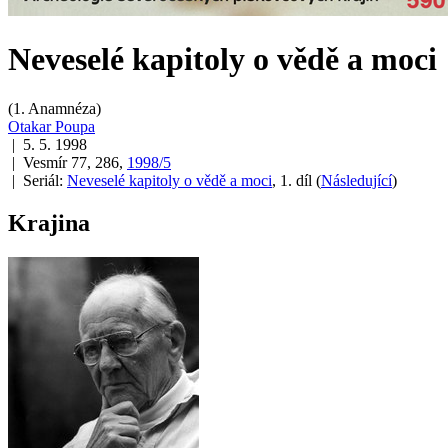
Neveselé kapitoly o vědě a moci
(1. Anamnéza)
Otakar Poupa
| 5. 5. 1998
| Vesmír 77, 286,
1998/5
| Seriál:
Neveselé kapitoly o vědě a moci
, 1. díl
(
Následující
)
Krajina