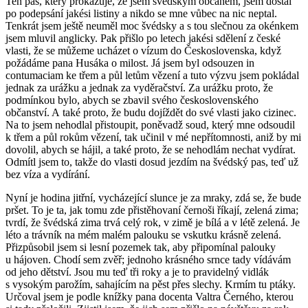
Ten pas, který prokazuje, že jsem švédským občanem, jsem dostal
po podepsání jakési listiny a nikdo se mne vůbec na nic neptal.
Tenkrát jsem ještě neuměl moc švédsky a s tou slečnou za okénkem
jsem mluvil anglicky. Pak přišlo po letech jakési sdělení z české
vlasti, že se můžeme ucházet o vízum do Československa, když
požádáme pana Husáka o milost. Já jsem byl odsouzen
in
contumaciam
ke třem a půl letům vězení a tuto výzvu jsem pokládal
jednak za urážku a jednak za vyděračství. Za urážku proto, že
podmínkou bylo, abych se zbavil svého československého
občanství. A také proto, že budu dojíždět do své vlasti jako cizinec.
Na to jsem nehodlal přistoupit, poněvadž soud, který mne odsoudil
k třem a půl rokům vězení, tak učinil v mé nepřítomnosti, aniž by mi
dovolil, abych se hájil, a také proto, že se nehodlám nechat vydírat.
Odmítl jsem to, takže do vlasti dosud jezdím na švédský pas, teď už
bez víza a vydírání.
Nyní je hodina jitřní, vycházející slunce je za mraky, zdá se, že bude
pršet. To je ta, jak tomu zde přistěhovaní černoši říkají, zelená zima;
tvrdí, že švédská zima trvá celý rok, v zimě je bílá a v létě zelená. Je
léto a trávník na mém malém palouku se vskutku krásně zelená.
Přizpůsobil jsem si lesní pozemek tak, aby připomínal palouky
u hájoven. Chodí sem zvěř; jednoho krásného srnce tady vídávám
od jeho dětství. Jsou mu teď tři roky a je to pravidelný vidlák
s vysokým parožím, sahajícím na pěst přes slechy. Krmím tu ptáky.
Určoval jsem je podle knížky pana docenta Valtra Černého, kterou