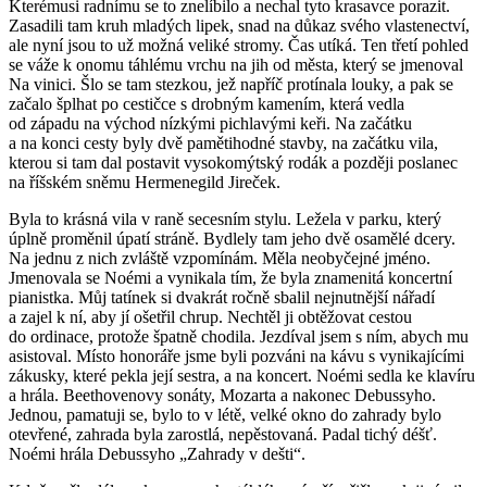
Kterémusi radnímu se to znelíbilo a nechal tyto krasavce porazit.
Zasadili tam kruh mladých lipek, snad na důkaz svého vlastenectví,
ale nyní jsou to už možná veliké stromy. Čas utíká. Ten třetí pohled
se váže k onomu táhlému vrchu na jih od města, který se jmenoval
Na vinici. Šlo se tam stezkou, jež napříč protínala louky, a pak se
začalo šplhat po cestičce s drobným kamením, která vedla
od západu na východ nízkými pichlavými keři. Na začátku
a na konci cesty byly dvě pamětihodné stavby, na začátku vila,
kterou si tam dal postavit vysokomýtský rodák a později poslanec
na říšském sněmu Hermenegild Jireček.
Byla to krásná vila v raně secesním stylu. Ležela v parku, který
úplně proměnil úpatí stráně. Bydlely tam jeho dvě osamělé dcery.
Na jednu z nich zvláště vzpomínám. Měla neobyčejné jméno.
Jmenovala se Noémi a vynikala tím, že byla znamenitá koncertní
pianistka. Můj tatínek si dvakrát ročně sbalil nejnutnější nářadí
a zajel k ní, aby jí ošetřil chrup. Nechtěl ji obtěžovat cestou
do ordinace, protože špatně chodila. Jezdíval jsem s ním, abych mu
asistoval. Místo honoráře jsme byli pozváni na kávu s vynikajícími
zákusky, které pekla její sestra, a na koncert. Noémi sedla ke klavíru
a hrála. Beethovenovy sonáty, Mozarta a nakonec Debussyho.
Jednou, pamatuji se, bylo to v létě, velké okno do zahrady bylo
otevřené, zahrada byla zarostlá, nepěstovaná. Padal tichý déšť.
Noémi hrála Debussyho „Zahrady v dešti“.