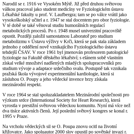
Narodil se r. 1916 ve Vysokém Mýtě. Již před druhou světovou
válkou pracoval jako student medicíny ve Fyziologickém ústavu
Lékařské fakulty u prof. V. Laufbergra; tam se po válce vrátil jako
vysokoškolský učitel a r. 1947 se stal docentem pro obor fyziologie.
V té době se také věnoval studiu humorálních regulací
metabolických procesů. Po r. 1948 musel univerzitní pracoviště
opustit. Později založil samostatnou Laboratoř pro studium
metabolizmu v Ústavu výživy v Krči, která se pak stala základem
jednoho z oddělení nově vznikajícího Fyziologického ústavu
tehdejší ČSAV. V roce 1961 byl jmenován profesorem patologické
fyziologie na Fakultě dětského lékařství; s elánem sobě vlastním
získal velké množství nadšených mladých spolupracovníků pro
studium vývoje a adaptace srdečního svalu. Postupně tak vznikala
pražská škola vývojové experimentální kardiologie, která si
zásluhou O. Poupy a jeho vědecké invence brzy získala
mezinárodní respekt.
V roce 1964 se stal spoluzakladatelem Mezinárodní společnosti pro
výzkum srdce (International Society for Heart Research), která
vyrostla v prestižní světovou vědeckou komunitu. Nyní má více než
dva tisíce aktivních členů. Její poslední světový kongres se konal r.
1995 v Praze.
Na vrcholu vědeckých sil se O. Poupa znovu ocitl na životní
křižovatce. Jako spoluautor 2000 slov opustil po sovětské invazi r.