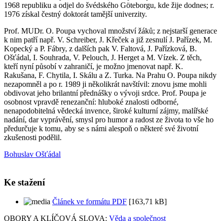
1968 republiku a odjel do švédského Göteborgu, kde žije dodnes; r.
1976 získal čestný doktorát tamější univerzity.
Prof. MUDr. O. Poupa vychoval množství žáků; z nejstarší generace
k nim patří např. V. Schreiber, J. Křeček a již zesnulí J. Pařízek, M.
Kopecký a P. Fábry, z dalších pak V. Faltová, J. Pařízková, B.
Ošťádal, I. Souhrada, V. Pelouch, J. Herget a M. Vízek. Z těch,
kteří nyní působí v zahraničí, je možno jmenovat např. K.
Rakušana, F. Chytila, I. Skálu a Z. Turka. Na Prahu O. Poupa nikdy
nezapomněl a po r. 1989 ji několikrát navštívil: znovu jsme mohli
obdivovat jeho brilantní přednášky o vývoji srdce. Prof. Poupa je
osobnost vpravdě renezanční: hluboké znalosti odborné,
nenapodobitelná vědecká invence, široké kulturní zájmy, malířské
nadání, dar vyprávění, smysl pro humor a radost ze života to vše ho
předurčuje k tomu, aby se s námi alespoň o některé své životní
zkušenosti podělil.
Bohuslav Ošťádal
Ke stažení
Článek ve formátu PDF
[163,71 kB]
OBORY A KLÍČOVÁ SLOVA:
Věda a společnost