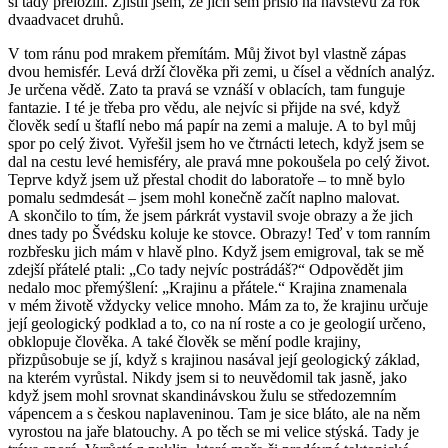
si tady přeložili. Zjistil jsem, že jich sem přišlo na návštěvu za rok
dvaadvacet druhů.
V tom ránu pod mrakem přemítám. Můj život byl vlastně zápas
dvou hemisfér. Levá drží člověka při zemi, u čísel a vědních analýz.
Je určena vědě. Zato ta pravá se vznáší v oblacích, tam funguje
fantazie. I té je třeba pro vědu, ale nejvíc si přijde na své, když
člověk sedí u štaflí nebo má papír na zemi a maluje. A to byl můj
spor po celý život. Vyřešil jsem ho ve čtrnácti letech, když jsem se
dal na cestu levé hemisféry, ale pravá mne pokoušela po celý život.
Teprve když jsem už přestal chodit do laboratoře – to mně bylo
pomalu sedmdesát – jsem mohl konečně začít naplno malovat.
A skončilo to tím, že jsem párkrát vystavil svoje obrazy a že jich
dnes tady po Švédsku koluje ke stovce. Obrazy! Teď v tom ranním
rozbřesku jich mám v hlavě plno. Když jsem emigroval, tak se mě
zdejší přátelé ptali: „Co tady nejvíc postrádáš?“ Odpovědět jim
nedalo moc přemýšlení: „Krajinu a přátele.“ Krajina znamenala
v mém životě vždycky velice mnoho. Mám za to, že krajinu určuje
její geologický podklad a to, co na ní roste a co je geologií určeno,
obklopuje člověka. A také člověk se mění podle krajiny,
přizpůsobuje se jí, když s krajinou nasával její geologický základ,
na kterém vyrůstal. Nikdy jsem si to neuvědomil tak jasně, jako
když jsem mohl srovnat skandinávskou žulu se středozemním
vápencem a s českou naplaveninou. Tam je sice bláto, ale na něm
vyrostou na jaře blatouchy. A po těch se mi velice stýská. Tady je