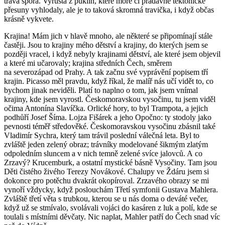
tráva sporá. Vyrůstá z puklin, které moře či pradávné tektonické
přesuny vyhlodaly, ale je to taková skromná travička, i když občas
krásně vykvete.
Krajina! Mám jich v hlavě mnoho, ale některé se připomínají stále
častěji. Jsou to krajiny mého dětství a krajiny, do kterých jsem se
později vracel, i když nebyly krajinami dětství, ale které jsem objevil
a které mi učarovaly; krajina středních Čech, směrem
na severozápad od Prahy. A tak začnu své vyprávění popisem tří
krajin. Picasso měl pravdu, když říkal, že malíř nás učí vidět to, co
bychom jinak neviděli. Platí to naplno o tom, jak jsem vnímal
krajiny, kde jsem vyrostl. Českomoravskou vysočinu, tu jsem viděl
očima Antonína Slavíčka. Orlické hory, to byl Trampota, a jejich
podhůří Josef Šíma. Lojza Fišárek a jeho Opočno: ty stodoly jako
pevnosti téměř středověké. Českomoravskou vysočinu zbásnil také
Vladimír Sychra, který tam trávil poslední válečná leta. Byl to
zvláště jeden zelený obraz; trávníky modelované šikmým zlatým
odpoledním sluncem a v nich temně zelené svíce jalovců. A co
Zrzavý? Krucemburk, a ostatní mystické básně Vysočiny. Tam jsou
Děti čistého živého Terezy Novákové. Chalupy ve Ždáru jsem si
dokonce pro potěchu dvakrát okopíroval. Zrzavého obrazy se mi
vynoří vždycky, když poslouchám Třetí symfonii Gustava Mahlera.
Zvláště třetí věta s trubkou, kterou se u nás doma o deváté večer,
když už se stmívalo, svolávali vojáci do kasáren z luk a polí, kde se
toulali s místními děvčaty. Nic naplat, Mahler patří do Čech snad víc