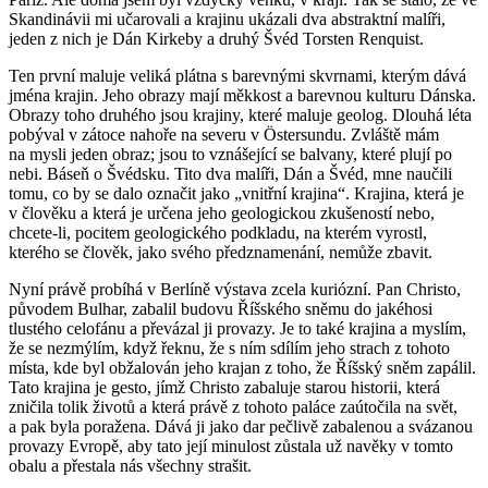
Skandinávii mi učarovali a krajinu ukázali dva abstraktní malíři,
jeden z nich je Dán Kirkeby a druhý Švéd Torsten Renquist.
Ten první maluje veliká plátna s barevnými skvrnami, kterým dává
jména krajin. Jeho obrazy mají měkkost a barevnou kulturu Dánska.
Obrazy toho druhého jsou krajiny, které maluje geolog. Dlouhá léta
pobýval v zátoce nahoře na severu v Östersundu. Zvláště mám
na mysli jeden obraz; jsou to vznášející se balvany, které plují po
nebi. Báseň o Švédsku. Tito dva malíři, Dán a Švéd, mne naučili
tomu, co by se dalo označit jako „vnitřní krajina“. Krajina, která je
v člověku a která je určena jeho geologickou zkušeností nebo,
chcete-li, pocitem geologického podkladu, na kterém vyrostl,
kterého se člověk, jako svého předznamenání, nemůže zbavit.
Nyní právě probíhá v Berlíně výstava zcela kuriózní. Pan Christo,
původem Bulhar, zabalil budovu Říšského sněmu do jakéhosi
tlustého celofánu a převázal ji provazy. Je to také krajina a myslím,
že se nezmýlím, když řeknu, že s ním sdílím jeho strach z tohoto
místa, kde byl obžalován jeho krajan z toho, že Říšský sněm zapálil.
Tato krajina je gesto, jímž Christo zabaluje starou historii, která
zničila tolik životů a která právě z tohoto paláce zaútočila na svět,
a pak byla poražena. Dává ji jako dar pečlivě zabalenou a svázanou
provazy Evropě, aby tato její minulost zůstala už navěky v tomto
obalu a přestala nás všechny strašit.