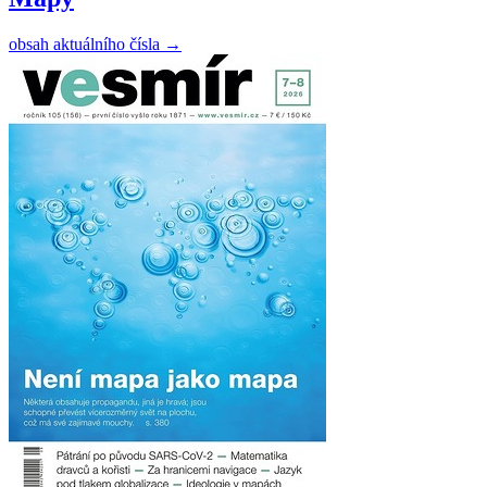
obsah aktuálního čísla
→