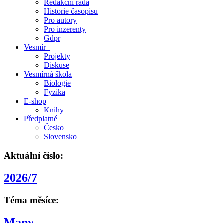
Redakční rada
Historie časopisu
Pro autory
Pro inzerenty
Gdpr
Vesmír+
Projekty
Diskuse
Vesmírná škola
Biologie
Fyzika
E-shop
Knihy
Předplatné
Česko
Slovensko
Aktuální číslo:
2026/7
Téma měsíce:
Mapy