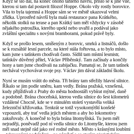
Když se šlo dál, na konec onoho táhlého návrší, přišlo se k jiné vile,
kterou si tam dal postavit filozof Hoppe. Okolo vily rostly borovice.
Vila to byla tajemná a Hoppe sám se ve městě ukazoval velmi
zřídka. Uprostřed návrší byla malá restaurace pana Krátkého,
několik stolků na terase a pan Krátký tam měl vždycky v zásobě
nějakého pstroužka, kterého upekl nebo uvařil a podával jako
zvláštní specialitu s novými bramborami, pokud právě byly.
Když se prošlo lesem, smíšeným z borovic, smrků a listnáčů, došlo
se k rozsáhlé lesní parcele, na které stála fořtovna, a to bylo místo,
kam jsme s tatínkem chodívali často. Sídlil tam místní lesmistr,
tatínkův důvěrný přítel, Václav Příběnský. Tam začínaly a končily
hony a tam jsme chodívali na zabijačku. Pamatuji se, že tam tatínek
nechával vychovávat svoje psy. Václav jim dával základní školu.
Nyní se musím vrátit do města. Tři brány tam střežily hlavní silnice.
Říkalo se jim podle směru, kam vedly. Brána pražská, vznešená,
kudy přijíždívali z Prahy do města hodnostáři vybírat mýtné, daně
a podobně. Brána choceňská, kterou vedla silnice do šest kilometrů
vzdálené Chocně, kde se v minulém století vystavěla veliká
železniční křižovatka. Tenkrát se totiž vysokomýtští konšelé
vzpouzeli, aby trať vedla jejich městem a aby ho lokomotivy
zakuřovaly. A konečně to byla brána litomyšlská. Tu jsem měl
nejraději, poněvadž pod ní vedla silnice do Litomyšle, kterou jsem
měl snad stejně rád jako své rodné město. Město s krásnými loubími