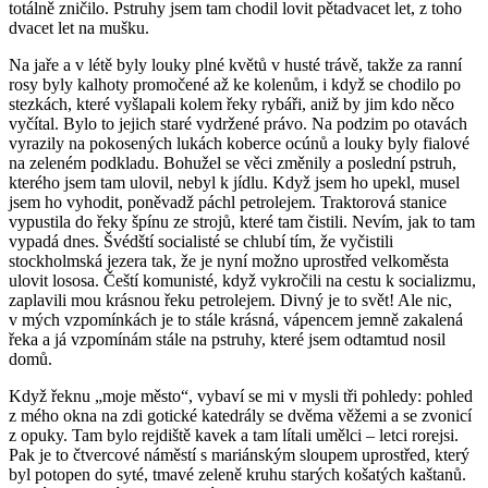
totálně zničilo. Pstruhy jsem tam chodil lovit pětadvacet let, z toho
dvacet let na mušku.
Na jaře a v létě byly louky plné květů v husté trávě, takže za ranní
rosy byly kalhoty promočené až ke kolenům, i když se chodilo po
stezkách, které vyšlapali kolem řeky rybáři, aniž by jim kdo něco
vyčítal. Bylo to jejich staré vydržené právo. Na podzim po otavách
vyrazily na pokosených lukách koberce ocúnů a louky byly fialové
na zeleném podkladu. Bohužel se věci změnily a poslední pstruh,
kterého jsem tam ulovil, nebyl k jídlu. Když jsem ho upekl, musel
jsem ho vyhodit, poněvadž páchl petrolejem. Traktorová stanice
vypustila do řeky špínu ze strojů, které tam čistili. Nevím, jak to tam
vypadá dnes. Švédští socialisté se chlubí tím, že vyčistili
stockholmská jezera tak, že je nyní možno uprostřed velkoměsta
ulovit lososa. Čeští komunisté, když vykročili na cestu k socializmu,
zaplavili mou krásnou řeku petrolejem. Divný je to svět! Ale nic,
v mých vzpomínkách je to stále krásná, vápencem jemně zakalená
řeka a já vzpomínám stále na pstruhy, které jsem odtamtud nosil
domů.
Když řeknu „moje město“, vybaví se mi v mysli tři pohledy: pohled
z mého okna na zdi gotické katedrály se dvěma věžemi a se zvonicí
z opuky. Tam bylo rejdiště kavek a tam lítali umělci – letci rorejsi.
Pak je to čtvercové náměstí s mariánským sloupem uprostřed, který
byl potopen do syté, tmavé zeleně kruhu starých košatých kaštanů.