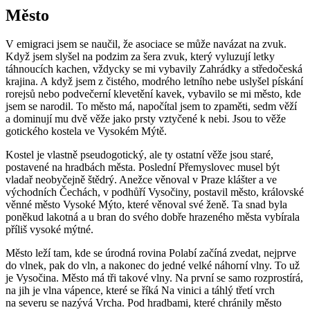
Město
V emigraci jsem se naučil, že asociace se může navázat na zvuk.
Když jsem slyšel na podzim za šera zvuk, který vyluzují letky
táhnoucích kachen, vždycky se mi vybavily Zahrádky a středočeská
krajina. A když jsem z čistého, modrého letního nebe uslyšel pískání
rorejsů nebo podvečerní klevetění kavek, vybavilo se mi město, kde
jsem se narodil. To město má, napočítal jsem to zpaměti, sedm věží
a dominují mu dvě věže jako prsty vztyčené k nebi. Jsou to věže
gotického kostela ve Vysokém Mýtě.
Kostel je vlastně pseudogotický, ale ty ostatní věže jsou staré,
postavené na hradbách města. Poslední Přemyslovec musel být
vladař neobyčejně štědrý. Anežce věnoval v Praze klášter a ve
východních Čechách, v podhůří Vysočiny, postavil město, královské
věnné město Vysoké Mýto, které věnoval své ženě. Ta snad byla
poněkud lakotná a u bran do svého dobře hrazeného města vybírala
příliš vysoké mýtné.
Město leží tam, kde se úrodná rovina Polabí začíná zvedat, nejprve
do vlnek, pak do vln, a nakonec do jedné velké náhorní vlny. To už
je Vysočina. Město má tři takové vlny. Na první se samo rozprostírá,
na jih je vlna vápence, které se říká Na vinici a táhlý třetí vrch
na severu se nazývá Vrcha. Pod hradbami, které chránily město