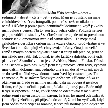
Mám číslo šestnáct – deset –
sedmnáct – devět – čtyři – pět – sedm. Mám je vytištěno na malé
celuloidové destičce s fotografií, po které se ovšem nikdo moc
neptá. Užívám ji pouze jako identifikační dokument, když jakkoliv
manipuluju s penězi. Na to jsou tady velice citliví. Policisté se spíš
ptají po vůdčím listu, když se člověk utrhne a jede místo povolenou
sedmdesátikilometrovou rychlostí osmdesátkou. Ta moje malá
celuloidová destička s číslem mi navozuje otázku, proč vlastně si ve
Švédsku takto štemplují všechny svoje občany. Ona je to velká
země s malým počtem obyvatel a tak asi chtějí mít přehled, jestli se
jim někdo neztratil. Tak či onak je tato kartička důležitá, poněvadž
platí v celé Skandinávii – to je ve Švédsku, Norsku, Finsku, Dánsku
a na Islandu – jako pas. Když jsem tady pracoval čtyři roky, vybavili
mne dalším dokumentem. Jednoho dne jsem dostal vyzvání, abych
se dostavil na úřad vyzvednout si tam švédský cestovní pas. To
znamenalo, že se stávám švédským občanem. Příjemná dívka za
okénkem na úřadě se na mne usmála, dala mi podepsat nějakou
listinu, což jsem učinil, a pak mi předala můj nový pas. Bože můj!
Když si vzpomenu na to, co všechno se odehrávalo v mé vlastní,
rodné zemi s mým cestovním pasem, že jsem ho musel odevzdávat,
jako nějaký zločinec, při příjezdu do země, že mi ho vydávali, když
jsem občas mohl vyjet za hranice, teprve půl hodiny před odjezdem.