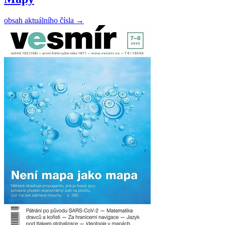
obsah aktuálního čísla
→