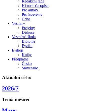
Redakční rada
Historie časopisu
Pro autory
Pro inzerenty
Gdpr
Vesmír+
Projekty
Diskuse
Vesmírná škola
Biologie
Fyzika
E-shop
Knihy
Předplatné
Česko
Slovensko
Aktuální číslo:
2026/7
Téma měsíce:
Mapy