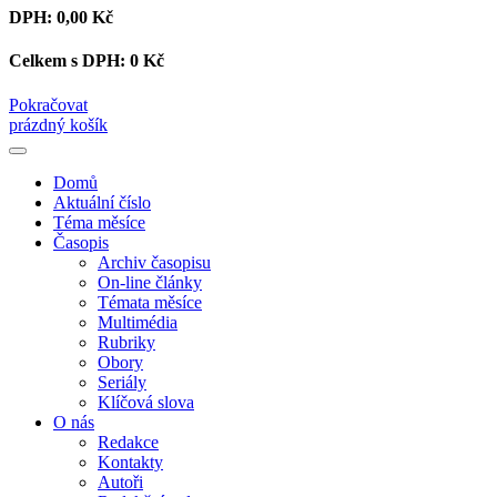
DPH:
0,00 Kč
Celkem s DPH:
0 Kč
Pokračovat
prázdný košík
Domů
Aktuální číslo
Téma měsíce
Časopis
Archiv časopisu
On-line články
Témata měsíce
Multimédia
Rubriky
Obory
Seriály
Klíčová slova
O nás
Redakce
Kontakty
Autoři