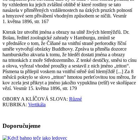
by vzhledem ku jejich zvláštní oblibě té které rostliny se tato
nasázela v přiměřených vzdálenostech na úzkých pruzích polností
a hmyzové sem přivábení vhodným způsobem se ničili. Vesmír
1. května 1896, str. 167
Kterak lze utvořiti jména a obrazy na ulitě živých hlemýžďů
. Dr.
Bolau, ředitel zoologické zahrady v Hamburgu, zmínil se
v přednášce o tom, že Číňané na vnitřní straně perlorodky říční
uměle vytvořují obrázky Buddhovy. Zpráva ta přiměla dozorce
hamburského akvaria k tomu, že hleděl dostati jména a obrazy
na tritonkách z moře Středozemního. Z tenké destičky, směsi to cínu
a olova, vyřezal vhodné proužky a sestavil z nich jméno „triton“.
Písmena ta přilepil voskem na vnitřní stěně ústí hlemýždě [...] Za 8
měsíců pokrylo se slovo „triton“ hmotou perleťovitou tou měrou, že
kov zcela jest přikryt a jméno jakožto vypuklina (relíf) ve skořápace
vězí. Vesmír 15. května 1896, str. 179
OBORY A KLÍČOVÁ SLOVA:
Různé
RUBRIKA:
Vertikála
Doporučujeme