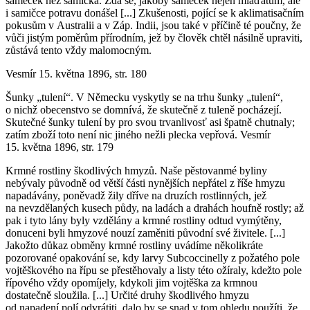
sameček než samička. Zdá se, jakoby sameček nejen mláďatům, ale
i samičce potravu donášel [...] Zkušenosti, pojící se k aklimatisačním
pokusům v Australii a v Záp. Indii, jsou také v příčině té poučny, že
vůči jistým poměrům přírodním, jež by člověk chtěl násilně upraviti,
zůstává tento vždy malomocným.
Vesmír 15. května 1896, str. 180
Šunky „tulení“
. V Německu vyskytly se na trhu šunky „tulení“,
o nichž obecenstvo se domnívá, že skutečně z tuleně pocházejí.
Skutečné šunky tulení by pro svou trvanlivosť asi špatně chutnaly;
zatím zboží toto není nic jiného nežli plecka vepřová. Vesmír
15. května 1896, str. 179
Krmné rostliny škodlivých hmyzů
. Naše pěstovanmé byliny
nebývaly původně od větší části nynějších nepřátel z říše hmyzu
napadávány, poněvadž žily dříve na druzích rostlinných, jež
na nevzdělaných kusech půdy, na ladách a drahách houfně rostly; až
pak i tyto lány byly vzdělány a krmné rostliny odtud vymýtěny,
donuceni byli hmyzové nouzí zaměniti původní své živitele. [...]
Jakožto důkaz obměny krmné rostliny uvádíme několikráte
pozorované opakování se, kdy larvy
Subcoccinelly
z požatého pole
vojtěškového na řípu se přestěhovaly a listy této ožíraly, kdežto pole
řípového vždy opomíjely, kdykoli jim vojtěška za krmnou
dostatečně sloužila. [...] Určité druhy škodlivého hmyzu
od napadení polí odvrátiti, dalo by se snad v tom ohledu použíti, že