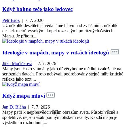
Když bahno teče jako ledovec
Petr Brož
| 7. 7. 2026
Už několik desetiletí si věda láme hlavu nad zvláštními, několik
desítek metrů vysokými kopci rozesetými po různých částech
Marsu. Je přitom...
Ideologie v mapách, mapy v rukách ideologů
Jitka Močičková
| 7. 7. 2026
Mapy jsou často vnímány jako důvěryhodné médium založené na
seriózních datech. Proto nebývají podrobovány stejné míře kritické
reflexe jako text,...
Když mapa mluví
Jan D. Bláha
| 7. 7. 2026
Mapy patří k nejpřesvědčivějším obrazům světa. Působí věcně a
spolehlivě, nejsou však pouhým otiskem reality. Každá mapa je
výsledkem rozhodnutí,...