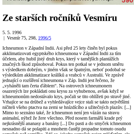
Ze starších ročníků Vesmíru
5. 5. 1996
| Vesmír 75, 298,
1996/5
Ichneumon v Západní Indii
. Asi před 25 lety činěn byl pokus
akklimatizovati egyptského ichneumona v Západní Indii za tím
účelem, aby hubil jistý druh krys, který v tamějších plantážích
značných škod způsoboval. Pokus ten potkal se v jednom směru
s výsledkem dobrým, v jiném však se špatným, neboť podobal se
výsledkům akklimatizace králíků a vrabců v Australii. Ve zprávě
jednající o rozšíření ichneumona v Záp. Indii jest řečeno, že
„vyháněli tam čerta ďáblem“. Na ostrovech ichneumonem
osazených lze pokládati onu krysu za vyhubenou, avšak když se
ichneumonům nedostávalo krys, počali se tito ohlížeti po stravě jiné.
Vrhajíce se na drůbež a vyhledávajíce vejce stali se takto největšími
ničiteli všeho ptactva na zemi se hnízdícího a užitečných plazův. [...]
Mimo to seznáno také, že ichneumon není jen vázán na stravu
animalní, nýbrž že žere všechno. Před nosem farmářů krade prý
nejkrásnější ananasy a banány [...] Do pasti a do smyček ichneumon
nesnadno dá se polapiti a mnohem častěji propadne tomuto osudu