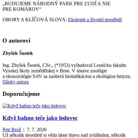
„BUDUJEME NÁRODNÝ PARK PRE ĽUDÍ A NIE
PRE KOMÁROV“
OBORY A KLÍČOVÁ SLOVA:
Ekologie a životní prostředí
O autorovi
Zbyšek Šustek
Ing. Zbyšek Šustek, CSc., (*1953) vyštudoval Lesnícku fakultu
Vysokej školy zemědělskej v Brne. V ústave zoológie
a ekosozológie SAV sa zaoberá bioindikáciou a ekológiou hmyzu.
články autora
Doporučujeme
Když bahno teče jako ledovec
Petr Brož
| 7. 7. 2026
Už několik desetiletí si věda láme hlavu nad zvláštními, několik