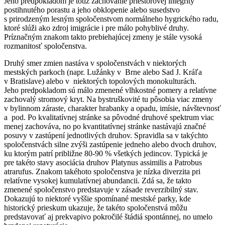
Jeho predpokladom je totiž zachovanie priestorovej integrity
postihnutého porastu a jeho obklopenie alebo susedstvo
s prirodzeným lesným spoločenstvom normálneho hygrického radu,
ktoré slúži ako zdroj imigrácie i pre málo pohyblivé druhy.
Príznačným znakom takto prebiehajúcej zmeny je stále vysoká
rozmanitosť spoločenstva.
Druhý smer zmien nastáva v spoločenstvách v niektorých
mestských parkoch (napr. Lužánky v Brne alebo Sad J. Kráľa
v Bratislave) alebo v niektorých topolových monokulturách.
Jeho predpokladom sú málo zmenené vlhkostné pomery a relatívne
zachovalý stromový kryt. Na bystruškovité tu pôsobia viac zmeny
v bylinnom záraste, charakter hrabanky a opadu, imísie, návštevnosť
a pod. Po kvalitatívnej stránke sa pôvodné druhové spektrum viac
menej zachováva, no po kvantitatívnej stránke nastávajú značné
posuvy v zastúpení jednotlivých druhov. Spravidla sa v takýchto
spoločenstvách silne zvýši zastúpenie jedneho alebo dvoch druhov,
ku ktorým patrí približne 80-90 % všetkých jedincov. Typická je
pre takéto stavy asociácia druhov
Platynus assimilis
a
Patrobus
atrarufus
. Znakom takéhoto spoločenstva je nízka diverzita pri
relatívne vysokej kumulatívnej abundancii. Zdá sa, že takto
zmenené spoločenstvo predstavuje v zásade reverzibilný stav.
Dokazujú to niektoré vyššie spomínané mestské parky, kde
historický prieskum ukazuje, že takéto spoločenstvá môžu
predstavovať aj prekvapivo pokročilé štádiá spontánnej, no umelo