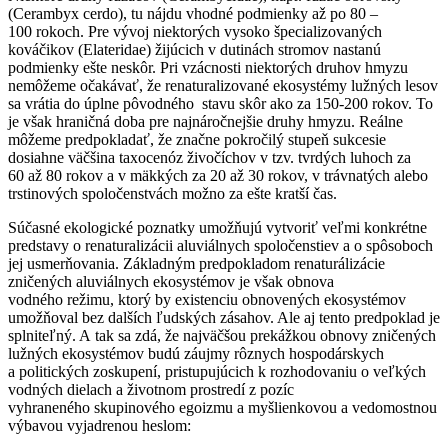
(
Cerambyx cerdo
), tu nájdu vhodné podmienky až po 80 –
100 rokoch. Pre vývoj niektorých vysoko špecializovaných
kováčikov (
Elateridae
) žijúcich v dutinách stromov nastanú
podmienky ešte neskôr. Pri vzácnosti niektorých druhov hmyzu
nemôžeme očakávať, že renaturalizované ekosystémy lužných lesov
sa vrátia do úplne pôvodného stavu skôr ako za 150-200 rokov. To
je však hraničná doba pre najnáročnejšie druhy hmyzu. Reálne
môžeme predpokladať, že značne pokročilý stupeň sukcesie
dosiahne väčšina taxocenóz živočíchov v tzv. tvrdých luhoch za
60 až 80 rokov a v mäkkých za 20 až 30 rokov, v trávnatých alebo
trstinových spoločenstvách možno za ešte kratší čas.
Súčasné ekologické poznatky umožňujú vytvoriť veľmi konkrétne
predstavy o renaturalizácii aluviálnych spoločenstiev a o spôsoboch
jej usmerňovania. Základným predpokladom renaturálizácie
zničených aluviálnych ekosystémov je však obnova
vodného režimu, ktorý by existenciu obnovených ekosystémov
umožňoval bez dalších ľudských zásahov. Ale aj tento predpoklad je
splniteľný. A tak sa zdá, že najväčšou prekážkou obnovy zničených
lužných ekosystémov budú záujmy rôznych hospodárskych
a politických zoskupení, pristupujúcich k rozhodovaniu o veľkých
vodných dielach a životnom prostredí z pozíc
vyhraneného skupinového egoizmu a myšlienkovou a vedomostnou
výbavou vyjadrenou heslom: