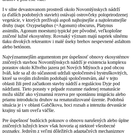
I v silne devastovanom prostredí okolo Novomlýnskych nádrží
(a ďalších podobných stavieb) ostávajú ostrovčeky poloprirodzenej
vegetácie, v ktorých prežívajú aspoň najhojnejšie a najtoleratnejšie
druhy (napr.
Oxypselaphus (=Agonum) obscurus, Platynus
assimilis, Agonum moestum
) typické pre pôvodné, veľkoplošne
zničené lužné ekosystémy. Rovnaký význam majú napriek silnému
tlaku divokých rekreantov i malé úseky brehov nespevnené asfaltom
alebo betónom.
Najvýznamnejším argumentom pre úspešnosť obnovy ekosystémov
zničených stavbou Novomlýnskych nádrží je existencia komplexu
porastov okolo Křivého jazera pri Nových Mlýnoch a pod obcou
Iváň, kde sa až do súčasnosti udržali spoločenstvá bystruškovitých,
ktoré sa svojím zložením podobajú spoločenstvám, aké v tejto
oblasti žili pred začiatkom stavby nádrží a reguláciou Dyje pod
nádržami. Tieto porasty v prípade rozumne riadenej renaturácie
možu slúžiť ako významná rezerva pre spontánnu imigráciu alebo
priamu introdukciu druhov na renaturalizované územie. Podobná
situácia je i v oblasti Gabčíkova, hoci rozsah a intenzita devastácie
krajiny sú tam oveľa väčšie.
Pre úspešnosť budúcich pokusov o obnovu narušených alebo úplne
zničených lužných lesov však hovoria aj niektoré všeobecné
poznatky. Jedným z veľmi dôležitých adaptačných mechanizmov