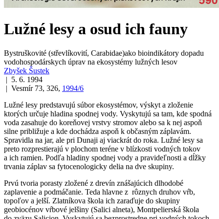
Lužné lesy a osud ich fauny
Bystruškovité (střevlíkovití, Carabidae)ako bioindikátory dopadu
vodohospodárskych úprav na ekosystémy lužných lesov
Zbyšek Šustek
| 5. 6. 1994
| Vesmír 73, 326,
1994/6
Lužné lesy predstavujú súbor ekosystémov, výskyt a zloženie
ktorých určuje hladina spodnej vody. Vyskytujú sa tam, kde spodná
voda zasahuje do koreňovej vrstvy stromov alebo sa k nej aspoň
silne približuje a kde dochádza aspoň k občasným záplavám.
Spravidla na jar, ale pri Dunaji aj viackrát do roka. Lužné lesy sa
preto rozprestierajú v plochom teréne v blízkosti vodných tokov
a ich ramien. Podľa hladiny spodnej vody a pravideľnosti a dĺžky
trvania záplav sa fytocenologicky delia na dve skupiny.
Prvú tvoria porasty zložené z drevín znášajúcich dlhodobé
zaplavenie a podmáčanie. Teda hlavne z rôznych druhov vŕb,
topoľov a jelší. Zlatníkova škola ich zaraďuje do skupiny
geobiocénov vŕbové jelšiny (
Salici alneta
), Montpelierská škola
do zväzu
Salicion
. Vyskytujú sa bezprostredne pri vodných tokoch