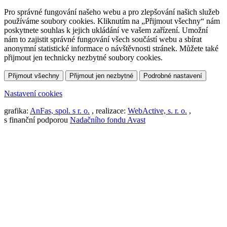
Pro správné fungování našeho webu a pro zlepšování našich služeb
používáme soubory cookies. Kliknutím na „Přijmout všechny“ nám
poskytnete souhlas k jejich ukládání ve vašem zařízení. Umožní
nám to zajistit správné fungování všech součástí webu a sbírat
anonymní statistické informace o návštěvnosti stránek. Můžete také
přijmout jen technicky nezbytné soubory cookies.
Přijmout všechny
Přijmout jen nezbytné
Podrobné nastavení
Nastavení cookies
grafika:
AnFas, spol. s r. o.
, realizace:
WebActive, s. r. o.
,
s finanční podporou
Nadačního fondu Avast