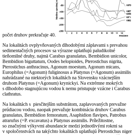
počet druhov prekračuje 40.
Na lokalitách ovplyvňovaných dlhodobými záplavami s prevahou
sedimentačných procesov sa výrazne uplatňujú paludikolné
tieňomilné druhy, najmä
Carabus granulatus, Bembidion unicolor,
Bembidion biguttatum, Oodes helopioides, Pterostichus nigrita,
Pterostichus anthracinus, Agonum moestum, Agonum micans,
Europhilus (=Agonum) fuliginosus
a
Platynus (=Agonum) assimilis
nahrádzané na niektorých lokalitách na Slovensku vzácnejším
druhom
Platynus (=Agonum) krynickyi
. Na extrémne mokrých
s dlhodobo stagnujúcou vodou k nemu pristupuje vzácne i
Carabus
clathratus
.
Na lokalitách s piesčitejším substrátom, zaplavovaných prevažne
prúdiacou vodou, naopak prevažuje kombinácia druhov
Carabus
granulatus, Bembidion femoratum, Asaphidion flavipes, Patrobus
atrarufus (=P. excavatus)
a
Platynus assimilis
. Príležitostne,
so značnými výkyvmi abundancie medzi jednotlivými rokmi sa
v spoločenstvách na takýchto lokalitách uplatňujú
Pterostichus niger