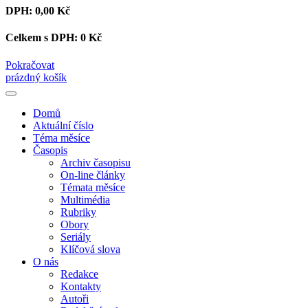
DPH:
0,00 Kč
Celkem s DPH:
0 Kč
Pokračovat
prázdný košík
Domů
Aktuální číslo
Téma měsíce
Časopis
Archiv časopisu
On-line články
Témata měsíce
Multimédia
Rubriky
Obory
Seriály
Klíčová slova
O nás
Redakce
Kontakty
Autoři