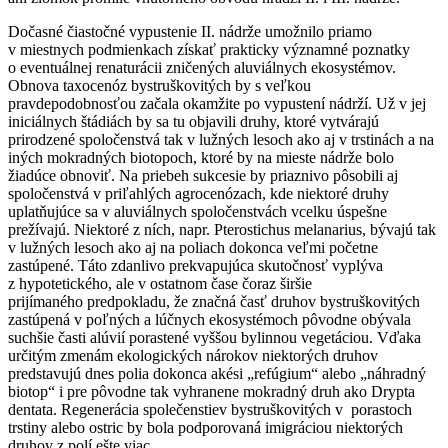
Dočasné čiastočné vypustenie II. nádrže umožnilo priamo
v miestnych podmienkach získať prakticky významné poznatky
o eventuálnej renaturácii zničených aluviálnych ekosystémov.
Obnova taxocenóz bystruškovitých by s veľkou
pravdepodobnosťou začala okamžite po vypustení nádrží. Už v jej
iniciálnych štádiách by sa tu objavili druhy, ktoré vytvárajú
prirodzené spoločenstvá tak v lužných lesoch ako aj v trstinách a na
iných mokradných biotopoch, ktoré by na mieste nádrže bolo
žiadúce obnoviť. Na priebeh sukcesie by priaznivo pôsobili aj
spoločenstvá v priľahlých agrocenózach, kde niektoré druhy
uplatňujúce sa v aluviálnych spoločenstvách vcelku úspešne
prežívajú. Niektoré z ních, napr.
Pterostichus melanarius
, bývajú tak
v lužných lesoch ako aj na poliach dokonca veľmi početne
zastúpené. Táto zdanlivo prekvapujúca skutočnosť vyplýva
z hypotetického, ale v ostatnom čase čoraz širšie
prijímaného predpokladu, že značná časť druhov bystruškovitých
zastúpená v poľných a lúčnych ekosystémoch pôvodne obývala
suchšie časti alúvií porastené vyššou bylinnou vegetáciou. Vďaka
určitým zmenám ekologických nárokov niektorých druhov
predstavujú dnes polia dokonca akési „refúgium“ alebo „náhradný
biotop“ i pre pôvodne tak vyhranene mokradný druh ako
Drypta
dentata
. Regenerácia společenstiev bystruškovitých v porastoch
trstiny alebo ostric by bola podporovaná imigráciou niektorých
druhov z polí ešte viac.