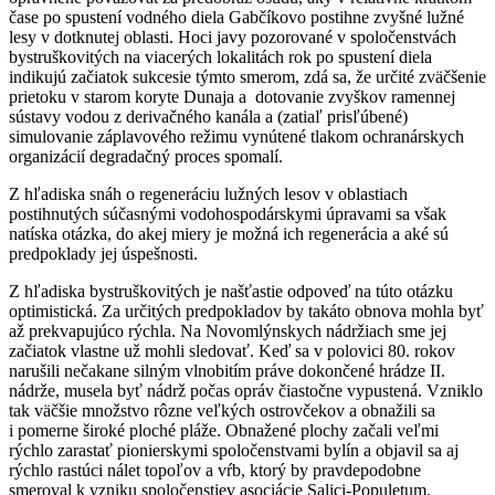
čase po spustení vodného diela Gabčíkovo postihne zvyšné lužné
lesy v dotknutej oblasti. Hoci javy pozorované v spoločenstvách
bystruškovitých na viacerých lokalitách rok po spustení diela
indikujú začiatok sukcesie týmto smerom, zdá sa, že určité zväčšenie
prietoku v starom koryte Dunaja a dotovanie zvyškov ramennej
sústavy vodou z derivačného kanála a (zatiaľ prisľúbené)
simulovanie záplavového režimu vynútené tlakom ochranárskych
organizácií degradačný proces spomalí.
Z hľadiska snáh o regeneráciu lužných lesov v oblastiach
postihnutých súčasnými vodohospodárskymi úpravami sa však
natíska otázka, do akej miery je možná ich regenerácia a aké sú
predpoklady jej úspešnosti.
Z hľadiska bystruškovitých je našťastie odpoveď na túto otázku
optimistická. Za určitých predpokladov by takáto obnova mohla byť
až prekvapujúco rýchla. Na Novomlýnskych nádržiach sme jej
začiatok vlastne už mohli sledovať. Keď sa v polovici 80. rokov
narušili nečakane silným vlnobitím práve dokončené hrádze II.
nádrže, musela byť nádrž počas opráv čiastočne vypustená. Vzniklo
tak väčšie množstvo rôzne veľkých ostrovčekov a obnažili sa
i pomerne široké ploché pláže. Obnažené plochy začali veľmi
rýchlo zarastať pionierskymi spoločenstvami bylín a objavil sa aj
rýchlo rastúci nálet topoľov a vŕb, ktorý by pravdepodobne
smeroval k vzniku spoločenstiev asociácie
Salici-Populetum
.