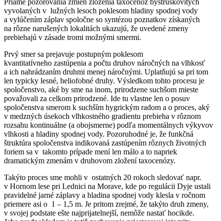
Priame pozorovania zmien zloženia taxocenóz bystruškovitých
vyvolaných v lužných lesoch poklesom hladiny spodnej vody
a vylúčením záplav spoločne so syntézou poznatkov získaných
na rôzne narušených lokalitách ukazujú, že uvedené zmeny
prebiehajú v zásade tromi možnými smermi.
Prvý smer sa prejavuje postupným poklesom
kvantitatívneho zastúpenia a počtu druhov náročných na vlhkosť
a ich nahrádzaním druhmi menej náročnými. Uplatňujú sa pri tom
len typicky lesné, heliofobné druhy. Výsledkom tohto procesu je
spoločenstvo, aké by sme na inom, prirodzene suchšom mieste
považovali za celkom prirodzené. Ide tu vlastne len o posuv
spoločenstva smerom k suchším hygrickým radom a o proces, aký
v medzných úsekoch vlhkostného gradientu prebieha v rôznom
rozsahu kontinuálne (a obojsmerne) podľa momentálnych výkyvov
vlhkosti a hladiny spodnej vody. Pozoruhodné je, že funkčná
štruktúra spoločenstva indikovaná zastúpením rôznych životných
foriem sa v takomto prípade mení len málo a to napriek
dramatickým zmenám v druhovom zložení taxocenózy.
Takýto proces sme mohli v ostatných 20 rokoch sledovať napr.
v Hornom lese pri Lednici na Morave, kde po regulácii Dyje ustali
pravidelné jarné záplavy a hladina spodnej vody klesla v ročnom
priemere asi o 1 – 1,5 m. Je pritom zrejmé, že takýto druh zmeny,
v svojej podstate ešte najprijatelnejší, nemôže nastať hocikde.