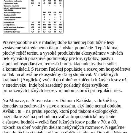
Pravdepodobne už v mladšej dobe kamennej boli lužné lesy
vystavené sústredenému tlaku ľudskej populácie. Teplá klíma,
plochý reliéf terénu a vysoká produktivita ekosystémov v nivách
riek vytvárali priaznivé podmienky pre lov, rybolov, pastvu
a poľnohospodárstvo, remeslá i pre zakladanie trvalých sídiel
a komunikácií. S rastom ľudskej populácie a rozvojom hospodárstva
sa tlak na aluviálne ekosystémy ďalej stupňoval. V niektorých
krajinách (Anglicko) vyústil do úplného zničenia lužných lesov už
v stredoveku. Inde bol zasadený posledný úder zvyškom
prirodzených lužných lesov v minulom storočí pri regulácii riek.
Na Morave, na Slovensku a v Dolnom Rakúsku sa lužné lesy
donedávna zachovali v stave a rozsahu, aký inde nemal obdobu.
Avšak i tu – na prahu epochy, ktorá pod tlakom ekologických
poznatkov začína prehodnocovať antropocentrické myslenie
a sústavu hodnôt – velká časť lužných lesov padla v 70. a 80.
rokoch za obeť vodným dielam nebývalých rozmerov. Negatívne
dopady týchto stavieb a plány na ďalšie stavby na Dunaji a Morave