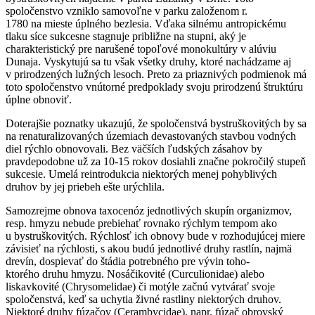
spoločenstvo vzniklo samovoľne v parku založenom r.
1780 na mieste úplného bezlesia. Vďaka silnému antropickému
tlaku síce sukcesne stagnuje približne na stupni, aký je
charakteristický pre narušené topoľové monokultúry v alúviu
Dunaja. Vyskytujú sa tu však všetky druhy, ktoré nachádzame aj
v prirodzených lužných lesoch. Preto za priaznivých podmienok má
toto spoločenstvo vnútorné predpoklady svoju prirodzenú štruktúru
úplne obnoviť.
Doterajšie poznatky ukazujú, že spoločenstvá bystruškovitých by sa
na renaturalizovaných územiach devastovaných stavbou vodných
diel rýchlo obnovovali. Bez väčších ľudských zásahov by
pravdepodobne už za 10-15 rokov dosiahli značne pokročilý stupeň
sukcesie. Umelá reintrodukcia niektorých menej pohyblivých
druhov by jej priebeh ešte urýchlila.
Samozrejme obnova taxocenóz jednotlivých skupín organizmov,
resp. hmyzu nebude prebiehať rovnako rýchlym tempom ako
u bystruškovitých. Rýchlosť ich obnovy bude v rozhodujúcej miere
závisieť na rýchlosti, s akou budú jednotlivé druhy rastlín, najmä
drevín, dospievať do štádia potrebného pre vývin toho-
ktorého druhu hmyzu. Nosáčikovité (
Curculionidae
) alebo
liskavkovité (
Chrysomelidae
) či motýle začnú vytvárať svoje
spoločenstvá, keď sa uchytia živné rastliny niektorých druhov.
Niektoré druhy fúzačov (
Cerambycidae
), napr. fúzač obrovský