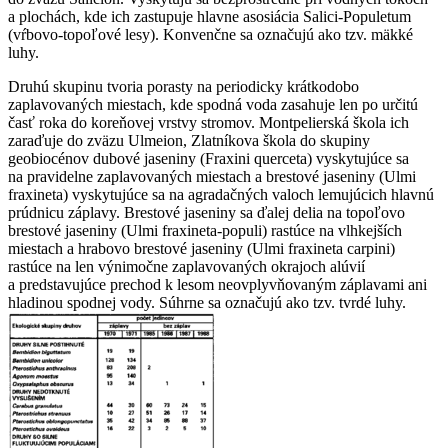
a plochách, kde ich zastupuje hlavne asosiácia
Salici-Populetum
(vŕbovo-topoľové lesy). Konvenčne sa označujú ako tzv. mäkké
luhy.
Druhú skupinu tvoria porasty na periodicky krátkodobo
zaplavovaných miestach, kde spodná voda zasahuje len po určitú
časť roka do koreňovej vrstvy stromov. Montpelierská škola ich
zaraďuje do zväzu
Ulmeion
, Zlatníkova škola do skupiny
geobiocénov dubové jaseniny (
Fraxini querceta
) vyskytujúce sa
na pravidelne zaplavovaných miestach a brestové jaseniny (
Ulmi
fraxineta
) vyskytujúce sa na agradačných valoch lemujúcich hlavnú
prúdnicu záplavy. Brestové jaseniny sa ďalej delia na topoľovo
brestové jaseniny (
Ulmi fraxineta-populi
) rastúce na vlhkejších
miestach a hrabovo brestové jaseniny (
Ulmi fraxineta carpini
)
rastúce na len výnimočne zaplavovaných okrajoch alúvií
a predstavujúce prechod k lesom neovplyvňovaným záplavami ani
hladinou spodnej vody. Súhrne sa označujú ako tzv. tvrdé luhy.