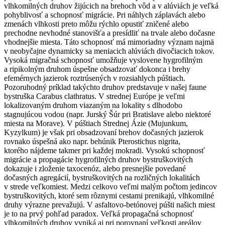
vlhkomilných druhov žijúcich na brehoch vôd a v alúviách je veľká
pohyblivosť a schopnosť migrácie. Pri náhlych záplavách alebo
zmenách vlhkosti preto môžu rýchlo opustiť zničené alebo
prechodne nevhodné stanovišťa a presídliť na trvale alebo dočasne
vhodnejšie miesta. Táto schopnosť má mimoriadny význam najmä
v neobyčajne dynamicky sa meniacich alúviách divočiacich tokov.
Vysoká migračná schopnosť umožňuje vyslovene hygrofilným
a ripikolným druhom úspešne obsadzovať dokonca i brehy
efemérnych jazierok roztrúsených v rozsiahlych púštiach.
Pozoruhodný príklad takýchto druhov predstavuje v našej faune
bystruška
Carabus clathratus
. V strednej Európe je veľmi
lokalizovaným druhom viazaným na lokality s dlhodobo
stagnujúcou vodou (napr. Jurský Šúr pri Bratislave alebo niektoré
miesta na Morave). V púštiach Strednej Ázie (Mujunkum,
Kyzylkum) je však pri obsadzovaní brehov dočasných jazierok
rovnako úspešná ako napr. behúnik
Pterostichus nigrita
,
ktorého nájdeme takmer pri každej mokradi. Vysokú schopnosť
migrácie a propagácie hygrofilných druhov bystruškovitých
dokazuje i zloženie taxocenóz, alebo presnejšie povedané
dočasných agregácií, bystruškovitých na rozličných lokalitách
v strede veľkomiest. Medzi celkovo veľmi malým počtom jedincov
bystruškovitých, ktoré sem rôznymi cestami prenikajú, vlhkomilné
druhy výrazne prevažujú. V asfaltovo-betónovej púšti našich miest
je to na prvý pohľad paradox. Veľká propagačná schopnosť
vlhkomilných druhov vyniká aj pri porovnaní veľkosti areálov