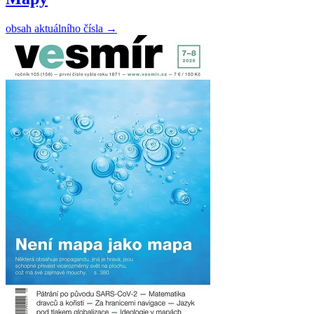
obsah aktuálního čísla
→