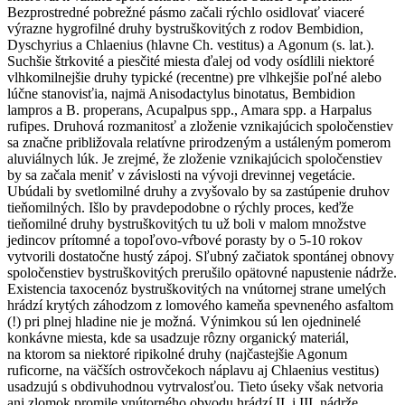
Bezprostredné pobrežné pásmo začali rýchlo osidlovať viaceré
výrazne hygrofilné druhy bystruškovitých z rodov
Bembidion,
Dyschyrius
a
Chlaenius
(hlavne
Ch. vestitus
) a
Agonum (s. lat.)
.
Suchšie štrkovité a piesčité miesta ďalej od vody osídlili niektoré
vlhkomilnejšie druhy typické (recentne) pre vlhkejšie poľné alebo
lúčne stanovisťia, najmä
Anisodactylus binotatus, Bembidion
lampros
a
B. properans, Acupalpus spp., Amara spp.
a
Harpalus
rufipes
. Druhová rozmanitosť a zloženie vznikajúcich spoločenstiev
sa značne približovala relatívne prirodzeným a ustáleným pomerom
aluviálnych lúk. Je zrejmé, že zloženie vznikajúcich spoločenstiev
by sa začala meniť v závislosti na vývoji drevinnej vegetácie.
Ubúdali by svetlomilné druhy a zvyšovalo by sa zastúpenie druhov
tieňomilných. Išlo by pravdepodobne o rýchly proces, keďže
tieňomilné druhy bystruškovitých tu už boli v malom množstve
jedincov prítomné a topoľovo-vŕbové porasty by o 5-10 rokov
vytvorili dostatočne hustý zápoj. Sľubný začiatok spontánej obnovy
spoločenstiev bystruškovitých prerušilo opätovné napustenie nádrže.
Existencia taxocenóz bystruškovitých na vnútornej strane umelých
hrádzí krytých záhodzom z lomového kameňa spevneného asfaltom
(!) pri plnej hladine nie je možná. Výnimkou sú len ojedninelé
konkávne miesta, kde sa usadzuje rôzny organický materiál,
na ktorom sa niektoré ripikolné druhy (najčastejšie
Agonum
ruficorne
, na väčších ostrovčekoch náplavu aj
Chlaenius vestitus
)
usadzujú s obdivuhodnou vytrvalosťou. Tieto úseky však netvoria
ani zlomok promile vnútorného obvodu hrádzí II. i III. nádrže.