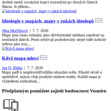
desítek metrů vysokými kopci rozesetými po různých částech
Marsu. Je přitom...
Ideologie v mapách, mapy v rukách ideologů
Jitka Močičková
| 7. 7. 2026
Mapy jsou často vnímány jako důvěryhodné médium založené na
seriózních datech. Proto nebývají podrobovány stejné míře kritické
reflexe jako text,...
Když mapa mluví
Jan D. Bláha
| 7. 7. 2026
Mapy patří k nejpřesvědčivějším obrazům světa. Působí věcně a
spolehlivě, nejsou však pouhým otiskem reality. Každá mapa je
výsledkem rozhodnutí,...
Předplatným pomůžete zajistit budoucnost Vesmíru