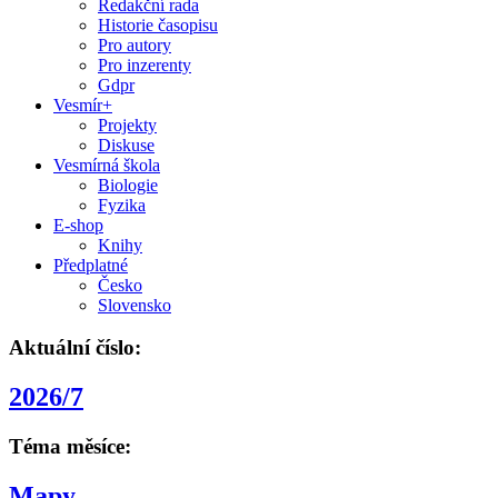
Redakční rada
Historie časopisu
Pro autory
Pro inzerenty
Gdpr
Vesmír+
Projekty
Diskuse
Vesmírná škola
Biologie
Fyzika
E-shop
Knihy
Předplatné
Česko
Slovensko
Aktuální číslo:
2026/7
Téma měsíce:
Mapy