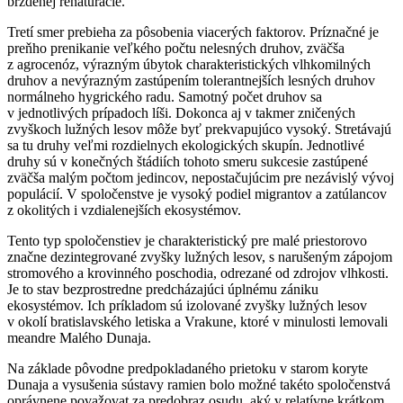
brzdenej renaturácie.
Tretí smer prebieha za pôsobenia viacerých faktorov. Príznačné je
preňho prenikanie veľkého počtu nelesných druhov, zväčša
z agrocenóz, výrazným úbytok charakteristických vlhkomilných
druhov a nevýrazným zastúpením tolerantnejších lesných druhov
normálneho hygrického radu. Samotný počet druhov sa
v jednotlivých prípadoch líši. Dokonca aj v takmer zničených
zvyškoch lužných lesov môže byť prekvapujúco vysoký. Stretávajú
sa tu druhy veľmi rozdielnych ekologických skupín. Jednotlivé
druhy sú v konečných štádiích tohoto smeru sukcesie zastúpené
zväčša malým počtom jedincov, nepostačujúcim pre nezávislý vývoj
populácií. V spoločenstve je vysoký podiel migrantov a zatúlancov
z okolitých i vzdialenejších ekosystémov.
Tento typ spoločenstiev je charakteristický pre malé priestorovo
značne dezintegrované zvyšky lužných lesov, s narušeným zápojom
stromového a krovinného poschodia, odrezané od zdrojov vlhkosti.
Je to stav bezprostredne predcházajúci úplnému zániku
ekosystémov. Ich príkladom sú izolované zvyšky lužných lesov
v okolí bratislavského letiska a Vrakune, ktoré v minulosti lemovali
meandre Malého Dunaja.
Na základe pôvodne predpokladaného prietoku v starom koryte
Dunaja a vysušenia sústavy ramien bolo možné takéto spoločenstvá
oprávnene považovat za predobraz osudu, aký v relatívne krátkom