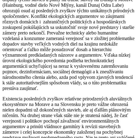
(Hainburg, vodné dielo Nové Mlýny, kanál Dunaj Odra Labe)
ohrozujú osud aj posledných zvyškov týchto unikátnych prírodných
spoločenstiev. Konflikt ekologických argumentov so záujmami
rôznych domácich i zahraničných politických a hospodárskych
zoskupení pokúšajúcich sa uskutočniť svoje nové predstavy i staršie
zámery preto nekončí. Prevažne technicky alebo humanitne
vzdelaná a konzumne zameraná verejnosť sa v zložitej problematike
dopadov stavby veľkých vodných diel na krajinu nedokáže
orientovať a ťažko môže posudzovať dosah a hierarchiu
významnosti predkladaných názorov a argumentov. Vďaka nízkej
úrovni ekologického povedomia podlieha technokratickej
argumentácii uchyľujúcej sa neraz k vyslovenému zatemňovaniu
pojmov, dezinformáciam, sociálnej demagógii a k zneužívaniu
národnostného cítenia alebo, azda pod vplyvom zjavných tendencií
k stále autoritatívnejším spôsobom vlády, sa o túto problematiku
prestáva zaujímať.
Existencia posledných zvyškov relatívne prirodzených aluviálnych
ekosystémov na Morave a na Slovensku je preto vážne ohrozená
nielen dopadmi už dokončených stavieb, ale aj ďalším plánovitým
ničením. Na druhej strane však stále nie je stratená nádej, že časť
verejnosti i politikov pochopí závažnosť environmentálnych
argumentov a prinúti vládnuce garnitúry k revízii stavebných
zámerov i celej koncepcie ekonomiky založenej na pochybnej
predstave možnosti neobmedzeného rastu. Nie je preto ani vylúčené,