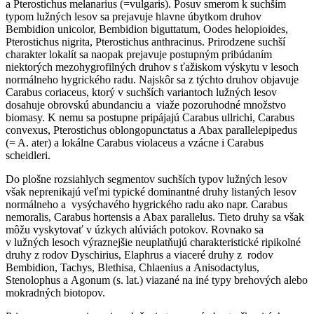
a
Pterostichus melanarius (=vulgaris)
. Posuv smerom k suchším
typom lužných lesov sa prejavuje hlavne úbytkom druhov
Bembidion unicolor, Bembidion biguttatum, Oodes helopioides,
Pterostichus nigrita, Pterostichus anthracinus
. Prirodzene suchší
charakter lokalít sa naopak prejavuje postupným pribúdaním
niektorých mezohygrofilných druhov s ťažiskom výskytu v lesoch
normálneho hygrického radu. Najskôr sa z týchto druhov objavuje
Carabus coriaceus
, ktorý v suchších variantoch lužných lesov
dosahuje obrovskú abundanciu a viaže pozoruhodné množstvo
biomasy. K nemu sa postupne pripájajú
Carabus ullrichi, Carabus
convexus, Pterostichus oblongopunctatus a Abax parallelepipedus
(= A. ater)
a lokálne
Carabus violaceus
a vzácne i
Carabus
scheidleri
.
Do plošne rozsiahlych segmentov suchších typov lužných lesov
však neprenikajú veľmi typické dominantné druhy listaných lesov
normálneho a vysýchavého hygrického radu ako napr.
Carabus
nemoralis, Carabus hortensis
a
Abax parallelus
. Tieto druhy sa však
môžu vyskytovať v úzkych alúviách potokov. Rovnako sa
v lužných lesoch výraznejšie neuplatňujú charakteristické ripikolné
druhy z rodov
Dyschirius, Elaphrus
a viaceré druhy z rodov
Bembidion, Tachys, Blethisa, Chlaenius
a
Anisodactylus,
Stenolophus
a
Agonum
(s. lat.) viazané na iné typy brehových alebo
mokradných biotopov.