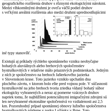
geografického rozšírenia druhov s rôznymi ekologickými nárokmi.
Medzi vlhkomilnými druhmi je oveľa väčší podiel druhov
s veľkými areálmi rozšírenia ako medzi druhmi uprednostňujúcimi
iné typy stanovíšť.
Existujú aj príklady rýchleho spontánneho vzniku neobyčajne
bohatých aluviálnych alebo brehových spoločenstiev
bystruškovitých v relatívne málo priaznivých podmienkach. Jedným
z ních je spoločenstvo na brehoch Jašterkového jazierka
v Slovenskom krase. Toto jazierko vzniklo upchatím dna
plochého závrtu, v ktorom bolo ešte pred vojnou pole. V súčasnosti
bystruškovité na jeho brehoch tvoria zriedka vídaný bohatý súbor
ekologicky vyhranených a neraz aj pomerne vzácnych druhov
napriek tomu, že najbližšimi potenciálnymi imigračnými zdrojmi sú
len nevyhranené ekotonálne spoločenstvá vo vzdialenosti asi 2,5
km. Pozoruhodný prípad spontánnej obnovy lužného spoločenstva
bystruškovitých nájdeme v parku Lužánky v Brne. Toto