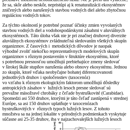
že sa, skôr alebo neskôr, nepristúpi aj k renaturalizácii ekosystémov
zničených alebo narušených stavbou vodných diel alebo zbytočnou
reguláciou vodných tokov.
Za týchto okolností je potrebné poznať účinky zmien vyvolaných
stavbou vodných diel a vodohospodárskymi zásahmi v aluviálnych
ekosystémoch. Táto úloha však nie je pri značnej druhovej diverzite
aluviálnych ekosystémov zvládnuteľná sledovaním všetkých skupín
organizmov. Z časových i metodických dôvodov je naopak
výhodné zvoliť niekoľko reprezentatívnych modelových skupín
organizmov s rôznym postavením v štruktúre ekosystému, ktoré
s potrebnou presnosťou umožňujú prebiehajúce zmeny sledovať
v širokej škále stupňov narušenia alebo obnovy ekosystému. Jednou
zo skupín, ktoré vďaka neobyčajne bohatej diferencovanosti
jednotlivých druhov i spoločenstiev (taxocenóz)
vo vzťahu k rôznym ekologickým faktorom umožňujú dôsledky
antropických zásahov v lužných lesoch presne sledovať sú
prevažne mäsožravé chrobáky z čeľade bystruškovité (
Carabidae
).
Spomedzi asi 550 druhov, ktorými je táto čeľaď zastúpená v strednej
Európe, sa asi 150 druhov uplatňuje v taxocenózach
bystruškovitých v rôznych typoch lužných lesov. Z tohoto
množstva sa na jednej lokalite v prírodných podmienkach vyskytuje
súčasne asi 25-35 druhov, iba v najzachovalejších lužných lesoch