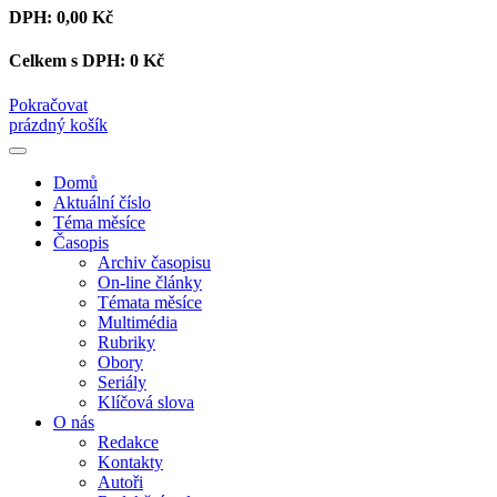
DPH:
0,00 Kč
Celkem s DPH:
0 Kč
Pokračovat
prázdný košík
Domů
Aktuální číslo
Téma měsíce
Časopis
Archiv časopisu
On-line články
Témata měsíce
Multimédia
Rubriky
Obory
Seriály
Klíčová slova
O nás
Redakce
Kontakty
Autoři