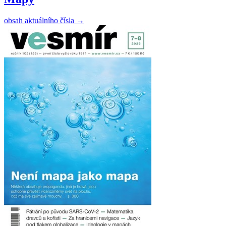
obsah aktuálního čísla
→