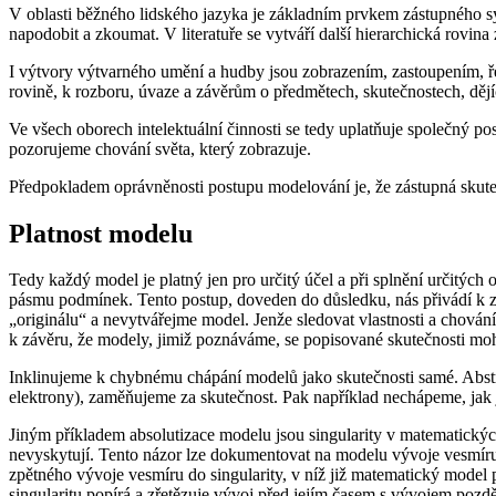
V oblasti běžného lidského jazyka je základním prvkem zástupného sys
napodobit a zkoumat. V literatuře se vytváří další hierarchická rovin
I výtvory výtvarného umění a hudby jsou zobrazením, zastoupením, řezy
rovině, k rozboru, úvaze a závěrům o předmětech, skutečnostech, dějí
Ve všech oborech intelektuální činnosti se tedy uplatňuje společný 
pozorujeme chování světa, který zobrazuje.
Předpokladem oprávněnosti postupu modelování je, že zástupná skutečn
Platnost modelu
Tedy každý model je platný jen pro určitý účel a při splnění určitých
pásmu podmínek. Tento postup, doveden do důsledku, nás přivádí k zá
„originálu“ a nevytvářejme model. Jenže sledovat vlastnosti a chov
k závěru, že modely, jimiž poznáváme, se popisované skutečnosti mohou
Inklinujeme k chybnému chápání modelů jako skutečnosti samé. Abstra
elektrony), zaměňujeme za skutečnost. Pak například nechápeme, jak 
Jiným příkladem absolutizace modelu jsou singularity v matematický
nevyskytují. Tento názor lze dokumentovat na modelu vývoje vesmír
zpětného vývoje vesmíru do singularity, v níž již matematický model
singularitu popírá a zřetězuje vývoj před jejím časem s vývojem pozd