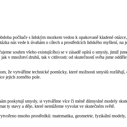
 obdoba počítače s lidským mozkem vedou k opakovaně kladené otázce, 
ázka nás vede k úvahám o cílech a prostředcích lidského myšlení, na je
čujeme souhrn všeho existujícího) se v zásadě opírá o smysly, jimiž 
jak v množství druhů, tak v citlivosti: od skutečností světa jsme odděle
m, že vytváříme technické pomůcky, které možnosti smyslů rozšiřují, 
ice jejich zorného pole.
 nám poskytují smysly, si vytváříme více či méně důmyslné modely skuteč
at ty stavy a děje, které nemůžeme vyvolat ve skutečném světě.
 vytvořeno mnoho prostředků: matematika, geometrie, fyzikální modely,