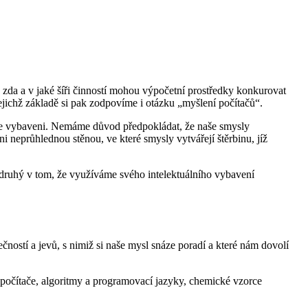
zda a v jaké šíři činností mohou výpočetní prostředky konkurovat
jichž základě si pak zodpovíme i otázku „myšlení počítačů“.
jsme vybaveni. Nemáme důvod předpokládat, že naše smysly
ni neprůhlednou stěnou, ve které smysly vytvářejí štěrbinu, jíž
druhý v tom, že využíváme svého intelektuálního vybavení
ností a jevů, s nimiž si naše mysl snáze poradí a které nám dovolí
 počítače, algoritmy a programovací jazyky, chemické vzorce