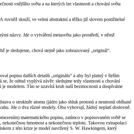
nosti vnějšího světa a na kterých lze vlastnosti a chování světa
rovněž slouží, ve velmi abstraktní a těžko již slovem postižitelné
ými názvy. Jde o vytváření metasvěta jako prostředí, v němž
hž je sledujeme, chová stejně jako zobrazovaný „originál“.
al popisu dalších detailů „originálu“ a aby byl platný v širším
se, že odtud vyplývá závěr: sledujme tedy vlastnosti a chování
lů je modelem. Tím se uzavírá kruh naší bezmocnosti a dospíváme
stava o struktuře atomu (jádro jako shluk protonů a neutronů obíhané
vahu. Jde o dva různé modely. Oba vyhovují, žádný neplatí doslovně.
, omezením) matematického popisu, zatímco v popisovaném světě se
m, nekonečnou hmotnost a nekonečnou teplotu. Takovou extrapolaci
diskem z této krize je model navržený S. W. Hawkingem, který