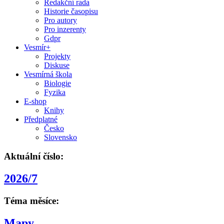
Redakční rada
Historie časopisu
Pro autory
Pro inzerenty
Gdpr
Vesmír+
Projekty
Diskuse
Vesmírná škola
Biologie
Fyzika
E-shop
Knihy
Předplatné
Česko
Slovensko
Aktuální číslo:
2026/7
Téma měsíce:
Mapy