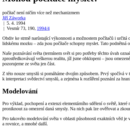
počítač není ničím více než mechanizmem
Jiří Záworka
| 5. 4. 1994
| Vesmír 73, 190,
1994/4
Obdiv ke strmě narůstající výkonnosti a možnostem počítačů i určitá
lidskému mozku – zda jsou počítače schopny myslet. Tato podnětná ot
Naše poznávání světa (termínem svět si pro potřeby těchto úvah ozna
zprostředkovávají veškerou realitu, jíž jsme obklopeni – jsou omezené 
pozorujeme ze světa jen část.
Z této nouze smyslů si pomáháme dvojím způsobem. Prvý spočívá v to
k interpretaci svědectví smyslů, a zejména k rozšíření poznání za hran
Modelování
Pro výklad, pochopení a extenzi elementárního sdělení o světě, které
proniknout za omezení daná smysly. Na nich pak lze ověřovat a zkoum
Pro takovéto modelování světa v oblasti působnosti exaktních věd je
a rovnice, a mnohé další.