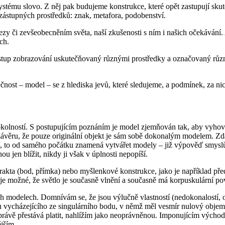
tému slovo. Z něj pak budujeme konstrukce, které opět zastupují skuteč
a zástupných prostředků: znak, metafora, podobenství.
 či zevšeobecněním světa, naší zkušenosti s ním i našich očekávání. A 
ch.
postup zobrazování uskutečňovaný různými prostředky a označovaný různ
ost – model – se z hlediska jevů, které sledujeme, a podmínek, za nic
 okolností. S postupujícím poznáním je model zjemňován tak, aby vyhovov
věru, že pouze originální objekt je sám sobě dokonalým modelem. Zdá 
ání, to od samého počátku znamená vytvářet modely – již výpověď smys
 jen blížit, nikdy ji však v úplnosti nepopíší.
kta (bod, přímka) nebo myšlenkové konstrukce, jako je například před
je možné, že světlo je současně vlnění a současně má korpuskulární po
ch modelech. Domnívám se, že jsou výlučně vlastností (nedokonalostí
u vycházejícího ze singulárního bodu, v němž měl vesmír nulový obje
 právě přestává platit, nahlížím jako neoprávněnou. Imponujícím výcho
ějším.