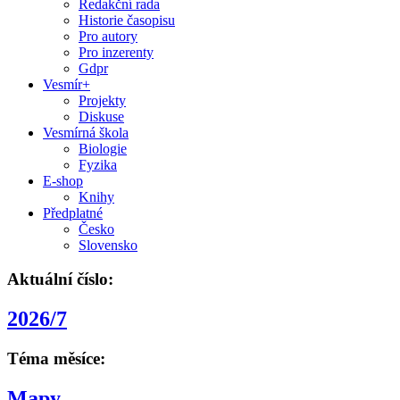
Redakční rada
Historie časopisu
Pro autory
Pro inzerenty
Gdpr
Vesmír+
Projekty
Diskuse
Vesmírná škola
Biologie
Fyzika
E-shop
Knihy
Předplatné
Česko
Slovensko
Aktuální číslo:
2026/7
Téma měsíce:
Mapy