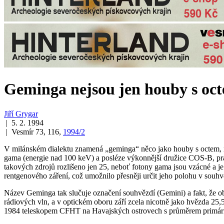
Geminga nejsou jen houby s oc
Jiří Grygar
| 5. 2. 1994
| Vesmír 73, 116,
1994/2
V milánském dialektu znamená „geminga“ něco jako houby s octem, ne
gama (energie nad 100 keV) a posléze výkonnější družice COS-B, prac
takových zdrojů rozlišeno jen 25, neboť fotony gama jsou vzácné a je
rentgenového záření, což umožnilo přesněji určit jeho polohu v souhv
Název Geminga tak slučuje označení souhvězdí (Gemini) a fakt, že obje
rádiových vln, a v optickém oboru září zcela nicotně jako hvězda 25,5.
1984 teleskopem CFHT na Havajských ostrovech s průměrem primár