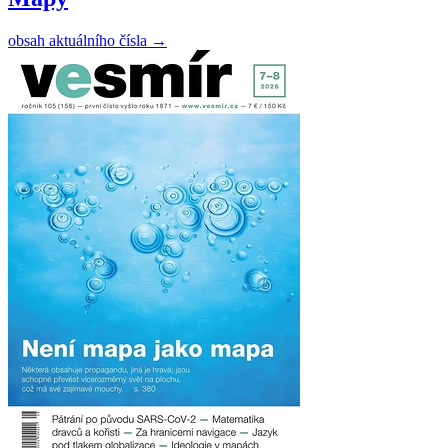
obsah aktuálního čísla
→