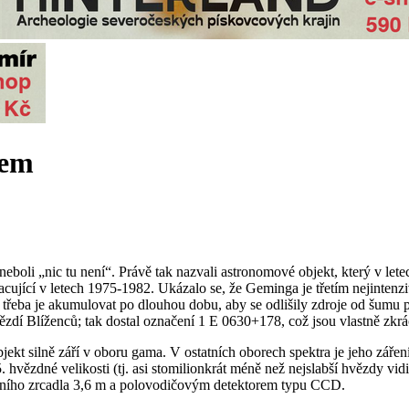
tem
boli „nic tu není“. Právě tak nazvali astronomové objekt, který v l
ující v letech 1975-1982. Ukázalo se, že Geminga je třetím nejintenzi
 třeba je akumulovat po dlouhou dobu, aby se odlišily zdroje od šumu 
ězdí Blíženců; tak dostal označení 1 E 0630+178, což jsou vlastně zkr
kt silně září v oboru gama. V ostatních oborech spektra je jeho záření
 hvězdné velikosti (tj. asi stomilionkrát méně než nejslabší hvězdy vid
ního zrcadla 3,6 m a polovodičovým detektorem typu CCD.