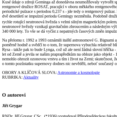
Kusé údaje o zdroji Geminga až donedávna neumožňovaly vytvořit spol
rentgenové družice ROSAT, pracující v oboru měkkého rentgenového zá
periodické pulzace s periodou 0,237 s - jde tedy o rentgenový pulzar
dvě desetiletí se impulzní perioda Gemingy nezměnila. Podobně dr
rychle rotující neutronová hvězda s velmi silným magnetickým polem,
neutronové hvězdy vznikají gravitačním zhroucením a následným výb
340 000 lety. To vše se dá vyčíst z nepatrných časových změn impulz
Na přelomu r. 1992 a 1993 oznámili italští astronomové G. Bignami a
poměrně hodně a svědčí to o tom, že supernova vybuchla relativně blí
Rysa - takže pak to bude Lynga, což už ale není žádná slovní hříčka
let od Země a jevila se našim praprapředkům na obloze jako objekt - 
nemohlo ohrozit ozonovou vrstvu a tím i život na Zemi; skutečnost, ž
o tomto pozůstatku supernovy dodnes nic nevěděli, neboť současný o
OBORY A KLÍČOVÁ SLOVA:
Astronomie a kosmologie
RUBRIKA:
Aktuality
O autorovi
Jiří Grygar
RNDr. Jiří Grygar, CSc., (*1936) vystudoval Přírodovědeckou fakul