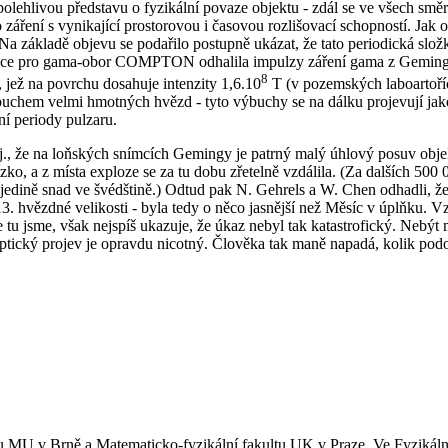
ehlivou představu o fyzikální povaze objektu - zdál se ve všech směr
ření s vynikající prostorovou i časovou rozlišovací schopností. Jak o
. Na základě objevu se podařilo postupně ukázat, že tato periodická sl
užice pro gama-obor COMPTON odhalila impulzy záření gama z Gemingy
8
 jež na povrchu dosahuje intenzity 1,6.10
T (v pozemských laboartoříc
uchem velmi hmotných hvězd - tyto výbuchy se na dálku projevují jak
ní periody pulzaru.
j., že na loňských snímcích Gemingy je patrný malý úhlový posuv objek
zko, a z místa exploze se za tu dobu zřetelně vzdálila. (Za dalších 500
 - jedině snad ve švédštině.) Odtud pak N. Gehrels a W. Chen odhadli
13. hvězdné velikosti - byla tedy o něco jasnější než Měsíc v úplňku. 
e tu jsme, však nejspíš ukazuje, že úkaz nebyl tak katastrofický. Nebý
ptický projev je opravdu nicotný. Člověka tak maně napadá, kolik po
tu MU v Brně a Matematicko-fyzikální fakultu UK v Praze. Ve Fyziká