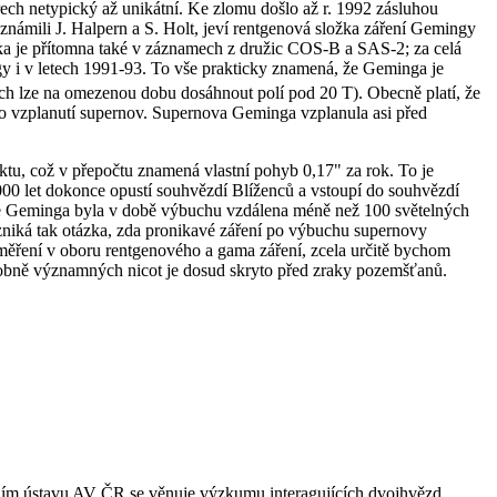
ech netypický až unikátní. Ke zlomu došlo až r. 1992 zásluhou
známili J. Halpern a S. Holt, jeví rentgenová složka záření Gemingy
ožka je přítomna také v záznamech z družic COS-B a SAS-2; za celá
 i v letech 1991-93. To vše prakticky znamená, že Geminga je
h lze na omezenou dobu dosáhnout polí pod 20 T). Obecně platí, že
o vzplanutí supernov. Supernova Geminga vzplanula asi před
tu, což v přepočtu znamená vlastní pohyb 0,17" za rok. To je
 000 let dokonce opustí souhvězdí Blíženců a vstoupí do souhvězdí
, že Geminga byla v době výbuchu vzdálena méně než 100 světelných
Vzniká tak otázka, zda pronikavé záření po výbuchu supernovy
t měření v oboru rentgenového a gama záření, zcela určitě bychom
dobně významných nicot je dosud skryto před zraky pozemšťanů.
lním ústavu AV ČR se věnuje výzkumu interagujících dvojhvězd