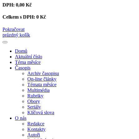
DPH:
0,00 Kč
Celkem s DPH:
0 Kč
Pokračovat
prázdný košík
Domů
Aktuální číslo
Téma měsíce
Časopis
Archiv časopisu
On-line články
Témata měsíce
Multimédia
Rubriky
Obory
Seriály
Klíčová slova
O nás
Redakce
Kontakty
Autoři