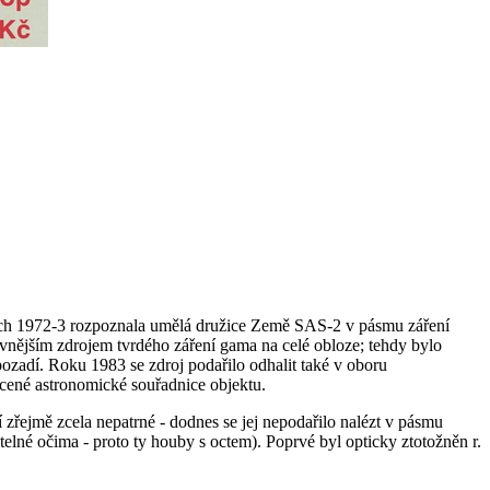
etech 1972-3 rozpoznala umělá družice Země SAS-2 v pásmu záření
vnějším zdrojem tvrdého záření gama na celé obloze; tehdy bylo
pozadí. Roku 1983 se zdroj podařilo odhalit také v oboru
ácené astronomické souřadnice objektu.
 zřejmě zcela nepatrné - dodnes se jej nepodařilo nalézt v pásmu
itelné očima - proto ty houby s octem). Poprvé byl opticky ztotožněn r.