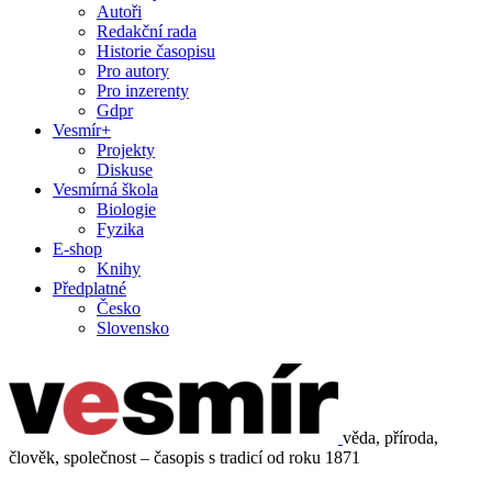
Autoři
Redakční rada
Historie časopisu
Pro autory
Pro inzerenty
Gdpr
Vesmír+
Projekty
Diskuse
Vesmírná škola
Biologie
Fyzika
E-shop
Knihy
Předplatné
Česko
Slovensko
věda, příroda,
člověk, společnost – časopis s tradicí od roku 1871