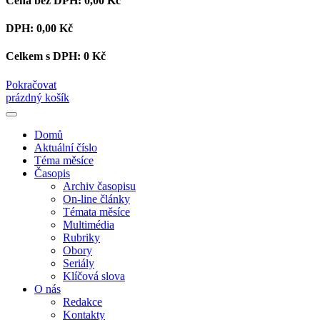
Cena bez DPH:
0,00 Kč
DPH:
0,00 Kč
Celkem s DPH:
0 Kč
Pokračovat
prázdný košík
Domů
Aktuální číslo
Téma měsíce
Časopis
Archiv časopisu
On-line články
Témata měsíce
Multimédia
Rubriky
Obory
Seriály
Klíčová slova
O nás
Redakce
Kontakty