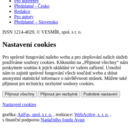
Pro inzerenty
Předplatné - Česko
Redakce
Pro autory
Předplatné – Slovensko
ISSN 1214-4029, © VESMÍR, spol. s r. o.
Nastavení cookies
Pro správné fungování našeho webu a pro zlepšování našich služeb
používáme soubory cookies. Kliknutím na „Přijmout všechny“ nám
poskytnete souhlas k jejich ukládání ve vašem zařízení. Umožní
nám to zajistit správné fungování všech součástí webu a sbírat
anonymní statistické informace o návštěvnosti stránek. Můžete také
přijmout jen technicky nezbytné soubory cookies.
Přijmout všechny
Přijmout jen nezbytné
Podrobné nastavení
Nastavení cookies
grafika:
AnFas, spol. s r. o.
, realizace:
WebActive, s. r. o.
,
s finanční podporou
Nadačního fondu Avast