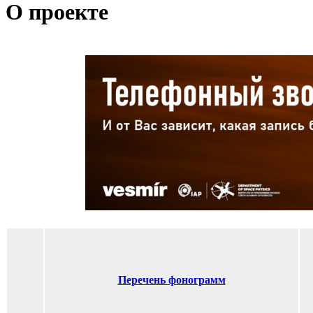
О проекте
Перечень фонограмм