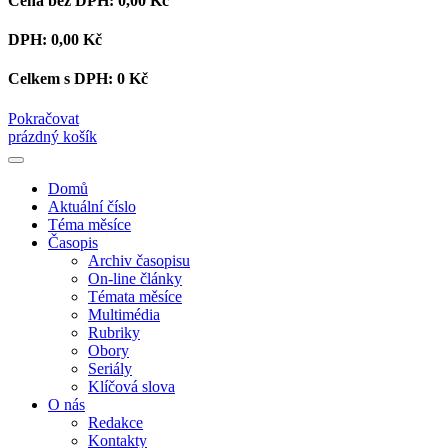
Cena bez DPH:
0,00 Kč
DPH:
0,00 Kč
Celkem s DPH:
0 Kč
Pokračovat
prázdný košík
Domů
Aktuální číslo
Téma měsíce
Časopis
Archiv časopisu
On-line články
Témata měsíce
Multimédia
Rubriky
Obory
Seriály
Klíčová slova
O nás
Redakce
Kontakty