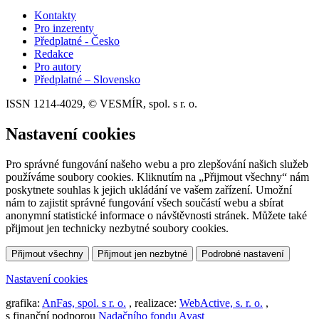
Kontakty
Pro inzerenty
Předplatné - Česko
Redakce
Pro autory
Předplatné – Slovensko
ISSN 1214-4029, © VESMÍR, spol. s r. o.
Nastavení cookies
Pro správné fungování našeho webu a pro zlepšování našich služeb
používáme soubory cookies. Kliknutím na „Přijmout všechny“ nám
poskytnete souhlas k jejich ukládání ve vašem zařízení. Umožní
nám to zajistit správné fungování všech součástí webu a sbírat
anonymní statistické informace o návštěvnosti stránek. Můžete také
přijmout jen technicky nezbytné soubory cookies.
Přijmout všechny
Přijmout jen nezbytné
Podrobné nastavení
Nastavení cookies
grafika:
AnFas, spol. s r. o.
, realizace:
WebActive, s. r. o.
,
s finanční podporou
Nadačního fondu Avast