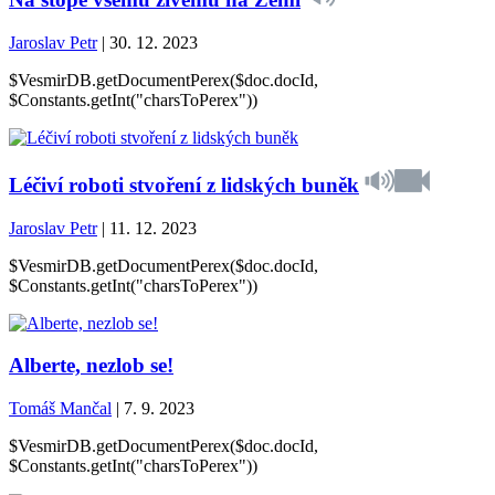
Jaroslav Petr
| 30. 12. 2023
$VesmirDB.getDocumentPerex($doc.docId,
$Constants.getInt("charsToPerex"))
Léčiví roboti stvoření z lidských buněk
Jaroslav Petr
| 11. 12. 2023
$VesmirDB.getDocumentPerex($doc.docId,
$Constants.getInt("charsToPerex"))
Alberte, nezlob se!
Tomáš Mančal
| 7. 9. 2023
$VesmirDB.getDocumentPerex($doc.docId,
$Constants.getInt("charsToPerex"))