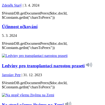
Zdeněk Starý
| 3. 4. 2024
$VesmirDB.getDocumentPerex($doc.docId,
$Constants.getInt("charsToPerex"))
Účinnost očkování
5. 3. 2024
$VesmirDB.getDocumentPerex($doc.docId,
$Constants.getInt("charsToPerex"))
Ledviny pro transplantaci narostou praseti
Jaroslav Petr
| 31. 12. 2023
$VesmirDB.getDocumentPerex($doc.docId,
$Constants.getInt("charsToPerex"))
Na stopě všemu živému na Zemi