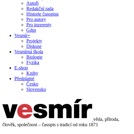
Autoři
Redakční rada
Historie časopisu
Pro autory
Pro inzerenty
Gdpr
Vesmír+
Projekty
Diskuse
Vesmírná škola
Biologie
Fyzika
E-shop
Knihy
Předplatné
Česko
Slovensko
věda, příroda,
člověk, společnost – časopis s tradicí od roku 1871