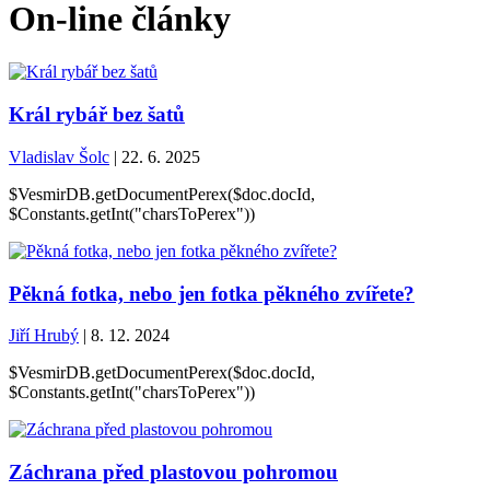
On-line články
Král rybář bez šatů
Vladislav Šolc
| 22. 6. 2025
$VesmirDB.getDocumentPerex($doc.docId,
$Constants.getInt("charsToPerex"))
Pěkná fotka, nebo jen fotka pěkného zvířete?
Jiří Hrubý
| 8. 12. 2024
$VesmirDB.getDocumentPerex($doc.docId,
$Constants.getInt("charsToPerex"))
Záchrana před plastovou pohromou