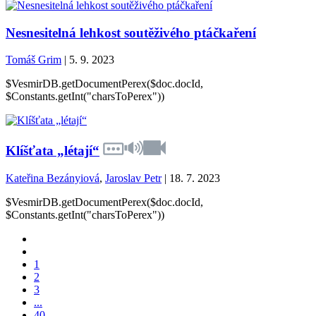
Nesnesitelná lehkost soutěživého ptáčkaření
Tomáš Grim
| 5. 9. 2023
$VesmirDB.getDocumentPerex($doc.docId,
$Constants.getInt("charsToPerex"))
Klíšťata „létají“
Kateřina Bezányiová
,
Jaroslav Petr
| 18. 7. 2023
$VesmirDB.getDocumentPerex($doc.docId,
$Constants.getInt("charsToPerex"))
1
2
3
...
40