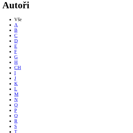
Autoři
Vše
A
B
C
D
E
F
G
H
CH
I
J
K
L
M
N
O
P
Q
R
S
T