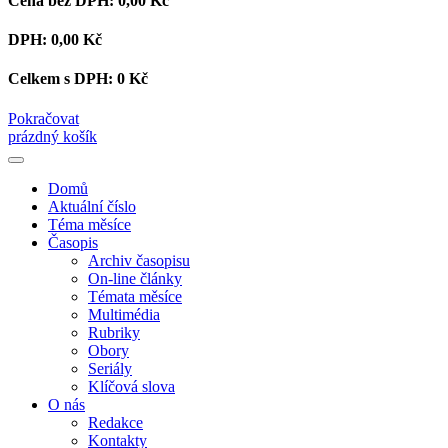
Cena bez DPH:
0,00 Kč
DPH:
0,00 Kč
Celkem s DPH:
0 Kč
Pokračovat
prázdný košík
Domů
Aktuální číslo
Téma měsíce
Časopis
Archiv časopisu
On-line články
Témata měsíce
Multimédia
Rubriky
Obory
Seriály
Klíčová slova
O nás
Redakce
Kontakty