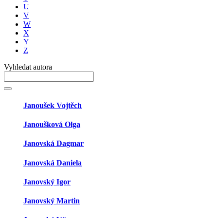
U
V
W
X
Y
Z
Vyhledat autora
Janoušek Vojtěch
Janoušková Olga
Janovská Dagmar
Janovská Daniela
Janovský Igor
Janovský Martin