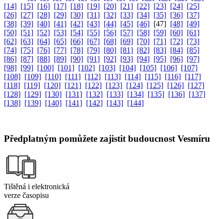
[14]
[15]
[16]
[17]
[18]
[19]
[20]
[21]
[22]
[23]
[24]
[25]
[26]
[27]
[28]
[29]
[30]
[31]
[32]
[33]
[34]
[35]
[36]
[37]
[38]
[39]
[40]
[41]
[42]
[43]
[44]
[45]
[46]
[47]
[48]
[49]
[50]
[51]
[52]
[53]
[54]
[55]
[56]
[57]
[58]
[59]
[60]
[61]
[62]
[63]
[64]
[65]
[66]
[67]
[68]
[69]
[70]
[71]
[72]
[73]
[74]
[75]
[76]
[77]
[78]
[79]
[80]
[81]
[82]
[83]
[84]
[85]
[86]
[87]
[88]
[89]
[90]
[91]
[92]
[93]
[94]
[95]
[96]
[97]
[98]
[99]
[100]
[101]
[102]
[103]
[104]
[105]
[106]
[107]
[108]
[109]
[110]
[111]
[112]
[113]
[114]
[115]
[116]
[117]
[118]
[119]
[120]
[121]
[122]
[123]
[124]
[125]
[126]
[127]
[128]
[129]
[130]
[131]
[132]
[133]
[134]
[135]
[136]
[137]
[138]
[139]
[140]
[141]
[142]
[143]
[144]
Předplatným pomůžete zajistit budoucnost Vesmíru
Tištěná i elektronická
verze časopisu