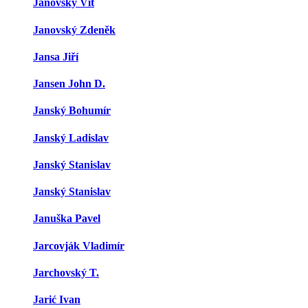
Janovský Vít
Janovský Zdeněk
Jansa Jiří
Jansen John D.
Janský Bohumír
Janský Ladislav
Janský Stanislav
Janský Stanislav
Januška Pavel
Jarcovják Vladimír
Jarchovský T.
Jarić Ivan