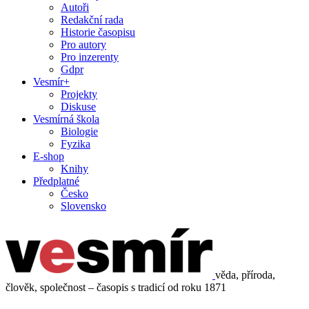
Autoři
Redakční rada
Historie časopisu
Pro autory
Pro inzerenty
Gdpr
Vesmír+
Projekty
Diskuse
Vesmírná škola
Biologie
Fyzika
E-shop
Knihy
Předplatné
Česko
Slovensko
věda, příroda,
člověk, společnost – časopis s tradicí od roku 1871