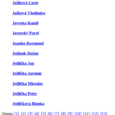
Jašíková Lucie
Jašková Vladimíra
Javorka Kamil
Javorský Pavel
Jeanloz Raymond
Jedinák Dušan
Jedlička Jan
Jedlička Jaromír
Jedlička Miroslav
Jedlička Peter
Jedličková Blanka
Strana:
[1]
[2]
[3]
[4]
[5]
[6]
[7]
[8]
[9]
[10]
[11]
[12]
[13]