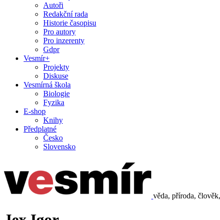
Autoři
Redakční rada
Historie časopisu
Pro autory
Pro inzerenty
Gdpr
Vesmír+
Projekty
Diskuse
Vesmírná škola
Biologie
Fyzika
E-shop
Knihy
Předplatné
Česko
Slovensko
věda, příroda, člověk
Jex Igor