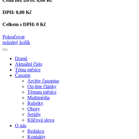
Cena bez DPH:
0,00 Kč
DPH:
0,00 Kč
Celkem s DPH:
0 Kč
Pokračovat
prázdný košík
Domů
Aktuální číslo
Téma měsíce
Časopis
Archiv časopisu
On-line články
Témata měsíce
Multimédia
Rubriky
Obory
Seriály
Klíčová slova
O nás
Redakce
Kontakty