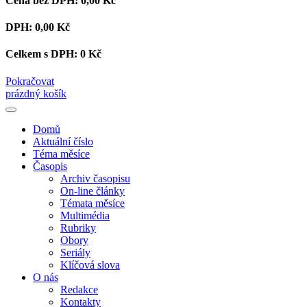
Cena bez DPH:
0,00 Kč
DPH:
0,00 Kč
Celkem s DPH:
0 Kč
Pokračovat
prázdný košík
Domů
Aktuální číslo
Téma měsíce
Časopis
Archiv časopisu
On-line články
Témata měsíce
Multimédia
Rubriky
Obory
Seriály
Klíčová slova
O nás
Redakce
Kontakty