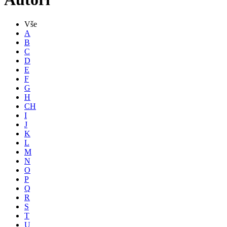
Vše
A
B
C
D
E
F
G
H
CH
I
J
K
L
M
N
O
P
Q
R
S
T
U