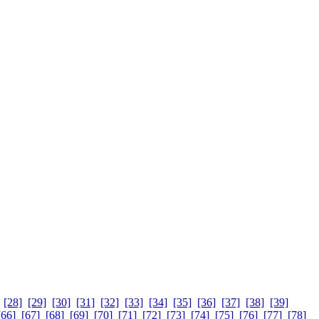
[28]
[29]
[30]
[31]
[32]
[33]
[34]
[35]
[36]
[37]
[38]
[39]
[66]
[67]
[68]
[69]
[70]
[71]
[72]
[73]
[74]
[75]
[76]
[77]
[78]