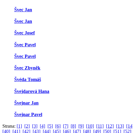
Švec Jan
Švec Jan
Švec Josef
Švec Pavel
Švec Pavel
Švec Zbyněk
Švéda Tomáš
Švejdarová Hana
Švejnar Jan
Švejnar Pavel
Strana:
[1]
[2]
[3]
[4]
[5]
[6]
[7]
[8]
[9]
[10]
[11]
[12]
[13]
[14
[40]
[41]
[42]
[43]
[44]
[45]
[46]
[47]
[48]
[49]
[50]
[51]
[52]