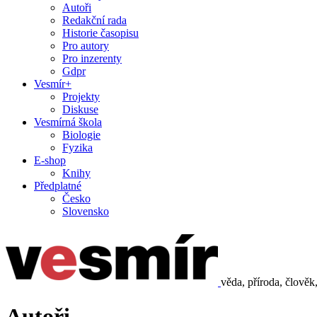
Autoři
Redakční rada
Historie časopisu
Pro autory
Pro inzerenty
Gdpr
Vesmír+
Projekty
Diskuse
Vesmírná škola
Biologie
Fyzika
E-shop
Knihy
Předplatné
Česko
Slovensko
věda, příroda, člověk
Autoři