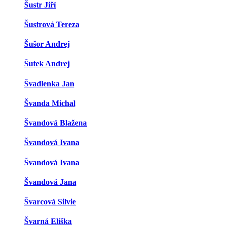
Šustr Jiří
Šustrová Tereza
Šušor Andrej
Šutek Andrej
Švadlenka Jan
Švanda Michal
Švandová Blažena
Švandová Ivana
Švandová Ivana
Švandová Jana
Švarcová Silvie
Švarná Eliška