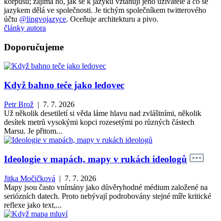
korpusů; zajímá ho, jak se k jazyku vztahují jeho uživatelé a co se
jazykem dělá ve společnosti. Je tichým společníkem twitterového
účtu
@lingvojazyce
. Oceňuje architekturu a pivo.
články autora
Doporučujeme
Když bahno teče jako ledovec
Petr Brož
| 7. 7. 2026
Už několik desetiletí si věda láme hlavu nad zvláštními, několik
desítek metrů vysokými kopci rozesetými po různých částech
Marsu. Je přitom...
Ideologie v mapách, mapy v rukách ideologů
Jitka Močičková
| 7. 7. 2026
Mapy jsou často vnímány jako důvěryhodné médium založené na
seriózních datech. Proto nebývají podrobovány stejné míře kritické
reflexe jako text,...