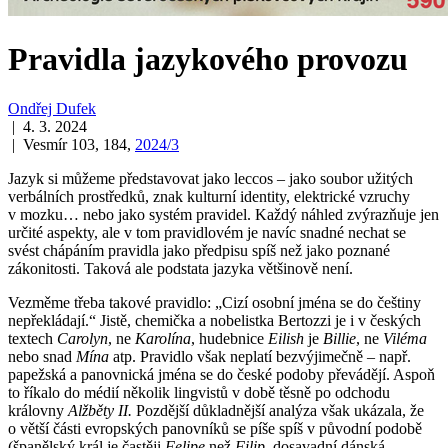
Pravidla jazykového provozu
Ondřej Dufek
| 4. 3. 2024
| Vesmír 103, 184,
2024/3
Jazyk si můžeme představovat jako leccos – jako soubor užitých
verbálních prostředků, znak kulturní identity, elektrické vzruchy
v mozku… nebo jako systém pravidel. Každý náhled zvýrazňuje jen
určité aspekty, ale v tom pravidlovém je navíc snadné nechat se
svést chápáním pravidla jako předpisu spíš než jako poznané
zákonitosti. Taková ale podstata jazyka většinově není.
Vezměme třeba takové pravidlo: „Cizí osobní jména se do češtiny
nepřekládají.“ Jistě, chemička a nobelistka Bertozzi je i v českých
textech
Carolyn
, ne
Karolína
, hudebnice
Eilish
je
Billie
, ne
Viléma
nebo snad
Mína
atp. Pravidlo však neplatí bezvýjimečně – např.
papežská a panovnická jména se do české podoby převádějí. Aspoň
to říkalo do médií několik lingvistů v době těsně po odchodu
královny
Alžběty II.
Pozdější důkladnější analýza však ukázala, že
o větší části evropských panovníků se píše spíš v původní podobě
(španělský král je častěji
Felipe
než
Filip
, dosavadní dánská