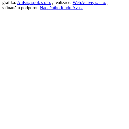
grafika:
AnFas, spol. s r. o.
, realizace:
WebActive, s. r. o.
,
s finanční podporou
Nadačního fondu Avast