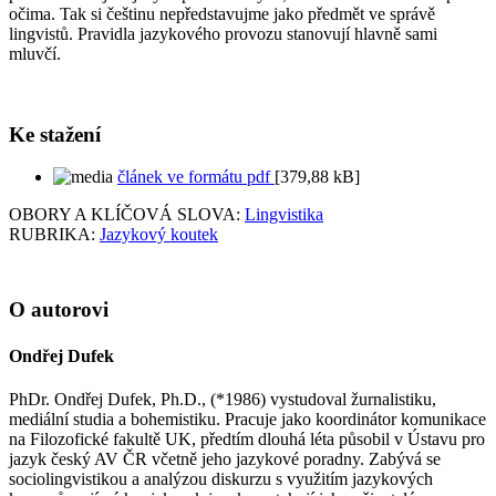
očima. Tak si češtinu nepředstavujme jako předmět ve správě
lingvistů. Pravidla jazykového provozu stanovují hlavně sami
mluvčí.
Ke stažení
článek ve formátu pdf
[379,88 kB]
OBORY A KLÍČOVÁ SLOVA:
Lingvistika
RUBRIKA:
Jazykový koutek
O autorovi
Ondřej Dufek
PhDr. Ondřej Dufek, Ph.D., (*1986) vystudoval žurnalistiku,
mediální studia a bohemistiku. Pracuje jako koordinátor komunikace
na Filozofické fakultě UK, předtím dlouhá léta působil v Ústavu pro
jazyk český AV ČR včetně jeho jazykové poradny. Zabývá se
sociolingvistikou a analýzou diskurzu s využitím jazykových