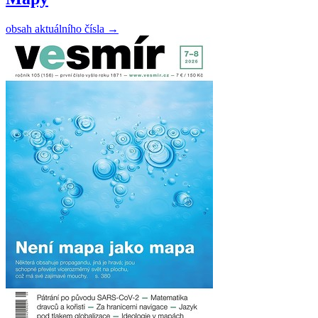
obsah aktuálního čísla
→