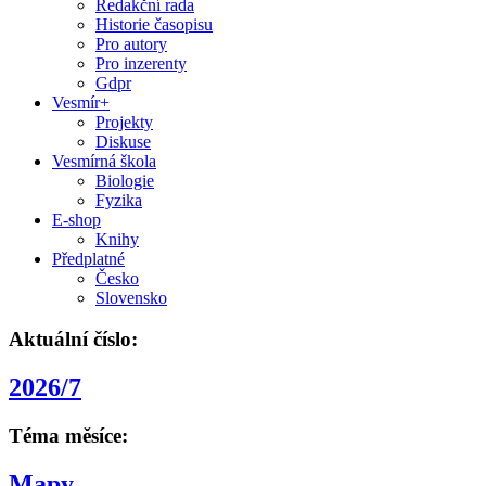
Redakční rada
Historie časopisu
Pro autory
Pro inzerenty
Gdpr
Vesmír+
Projekty
Diskuse
Vesmírná škola
Biologie
Fyzika
E-shop
Knihy
Předplatné
Česko
Slovensko
Aktuální číslo:
2026/7
Téma měsíce:
Mapy