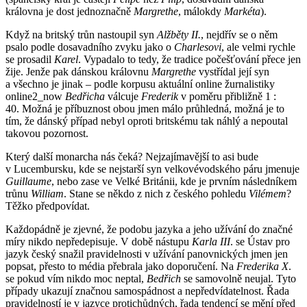
královna je dost jednoznačně
Margrethe
, málokdy
Markéta
).
Když na britský trůn nastoupil syn
Alžběty II.
, nejdřív se o něm
psalo podle dosavadního zvyku jako o
Charlesovi
, ale velmi rychle
se prosadil
Karel
. Vypadalo to tedy, že tradice počešťování přece jen
žije. Jenže pak dánskou královnu
Margrethe
vystřídal její syn
a všechno je jinak – podle korpusu aktuální online žurnalistiky
online2_now
Bedřicha
válcuje
Frederik
v poměru přibližně 1 :
40. Možná je příbuznost obou jmen málo průhledná, možná je to
tím, že dánský případ nebyl oproti britskému tak náhlý a nepoutal
takovou pozornost.
Který další monarcha nás čeká? Nejzajímavější to asi bude
v Lucembursku, kde se nejstarší syn velkovévodského páru jmenuje
Guillaume
, nebo zase ve Velké Británii, kde je prvním následníkem
trůnu
William
. Stane se někdo z nich z českého pohledu
Vilémem
?
Těžko předpovídat.
Každopádně je zjevné, že podobu jazyka a jeho užívání do značné
míry nikdo nepředepisuje. V době nástupu
Karla III
. se Ústav pro
jazyk český snažil pravidelnosti v užívání panovnických jmen jen
popsat, přesto to média přebrala jako doporučení. Na
Frederika X
.
se pokud vím nikdo moc neptal,
Bedřich
se samovolně neujal. Tyto
případy ukazují značnou samospádnost a nepředvídatelnost. Řada
pravidelností je v jazyce protichůdných, řada tendencí se mění před