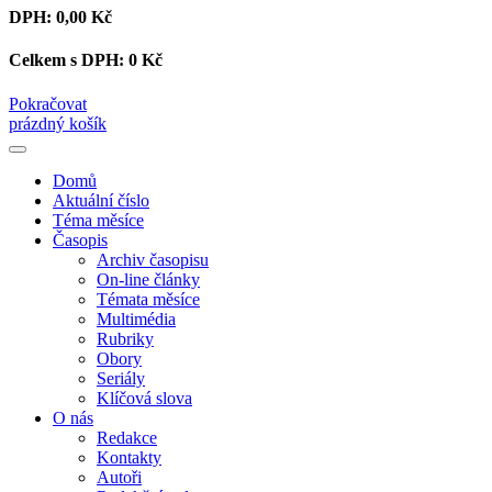
DPH:
0,00 Kč
Celkem s DPH:
0 Kč
Pokračovat
prázdný košík
Domů
Aktuální číslo
Téma měsíce
Časopis
Archiv časopisu
On-line články
Témata měsíce
Multimédia
Rubriky
Obory
Seriály
Klíčová slova
O nás
Redakce
Kontakty
Autoři