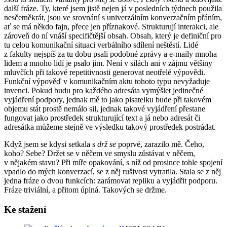
další fráze. Ty, které jsem jistě nejen já v posledních týdnech použila
nesčetněkrát, jsou ve srovnání s univerzálním konverzačním přáním,
ať se má někdo fajn, přece jen příznakové. Strukturují interakci, ale
zároveň do ní vnáší specifičtější obsah. Obsah, který je definiční pro
tu celou komunikační situaci verbálního sdílení neštěstí. Lidé
z fakulty nejspíš za tu dobu psali podobné zprávy a e-maily mnoha
lidem a mnoho lidí je psalo jim. Není v silách ani v zájmu většiny
mluvčích při takové repetitivnosti generovat neotřelé výpovědi.
Funkční výpověď v komunikačním aktu tohoto typu nevyžaduje
invenci. Pokud budu pro každého adresáta vymýšlet jedinečné
vyjádření podpory, jednak mě to jako pisatelku bude při takovém
objemu stát prostě nemálo sil, jednak takové vyjádření přestane
fungovat jako prostředek strukturující text a já nebo adresát či
adresátka můžeme stejně ve výsledku takový prostředek postrádat.
Když jsem se kdysi setkala s
drž se
poprvé, zarazilo mě. Čeho,
koho? Sebe? Držet se v něčem ve smyslu zůstávat v něčem,
v nějakém stavu? Při míře opakování, s níž od prosince tohle spojení
vpadlo do mých konverzací, se z něj rušivost vytratila. Stala se z něj
jedna fráze o dvou funkcích: zarámovat repliku a vyjádřit podporu.
Fráze triviální, a přitom úplná. Takových se držme.
Ke stažení