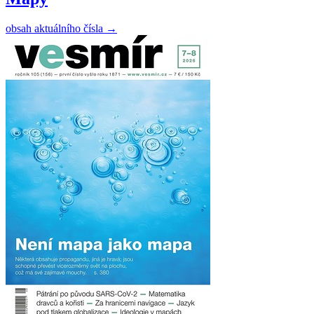
obsah aktuálního čísla
→