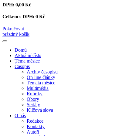
DPH:
0,00 Kč
Celkem s DPH:
0 Kč
Pokračovat
prázdný košík
Domů
Aktuální číslo
Téma měsíce
Časopis
Archiv časopisu
On-line články
Témata měsíce
Multimédia
Rubriky
Obory
Seriály
Klíčová slova
O nás
Redakce
Kontakty
Autoři