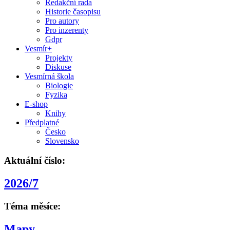
Redakční rada
Historie časopisu
Pro autory
Pro inzerenty
Gdpr
Vesmír+
Projekty
Diskuse
Vesmírná škola
Biologie
Fyzika
E-shop
Knihy
Předplatné
Česko
Slovensko
Aktuální číslo:
2026/7
Téma měsíce:
Mapy