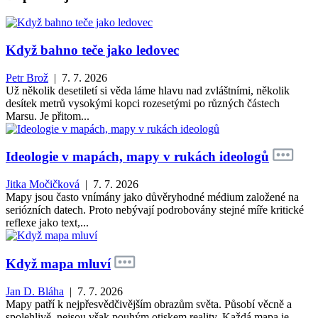
Když bahno teče jako ledovec
Petr Brož
| 7. 7. 2026
Už několik desetiletí si věda láme hlavu nad zvláštními, několik
desítek metrů vysokými kopci rozesetými po různých částech
Marsu. Je přitom...
Ideologie v mapách, mapy v rukách ideologů
Jitka Močičková
| 7. 7. 2026
Mapy jsou často vnímány jako důvěryhodné médium založené na
seriózních datech. Proto nebývají podrobovány stejné míře kritické
reflexe jako text,...
Když mapa mluví
Jan D. Bláha
| 7. 7. 2026
Mapy patří k nejpřesvědčivějším obrazům světa. Působí věcně a
spolehlivě, nejsou však pouhým otiskem reality. Každá mapa je