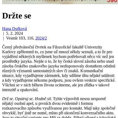
Držte se
Hana Dufková
| 5. 2. 2024
| Vesmír 103, 116,
2024/2
Černý předvánoční čtvrtek na Filozofické fakultě Univerzity
Karlovy zpřítomnil to, co jsme už mnozí někdy seznali, a to že pro
vyjádření některých myšlenek bychom potřebovali něco víc než jen
prostředky jazyka. Nejde o to, že by česká slovní zásoba nebo snad
zásoba českého znakového jazyka nedisponovaly dostatkem odstínů
různých významů samostatných slov či znaků. Komunikační
situace, kdy vyjadřujeme zármutek, kdy sdílíme tíhu nějaké události
a kdy vyjadřujeme někomu podporu, jsou ovšem veskrze specifické.
Všichni se v nich během života ocitneme, ale jen zřídka v takové
intenzitě a opakování.
Drž se
.
Opatruj se
.
Hodně sil
. Tyhle výpovědi nesou nesporně
nějaký osobní apel, u prvních dvou evidentně i formou
rozkazovacího způsobu využívanou pro kontakt. Mají taky společné
obvyklé, byť jistě ne nutné, místo při ukončení konverzačního aktu.
Jsou to situační varianty pro
Měj se dobře
,
Pěkný víkend
a kdovíjaké