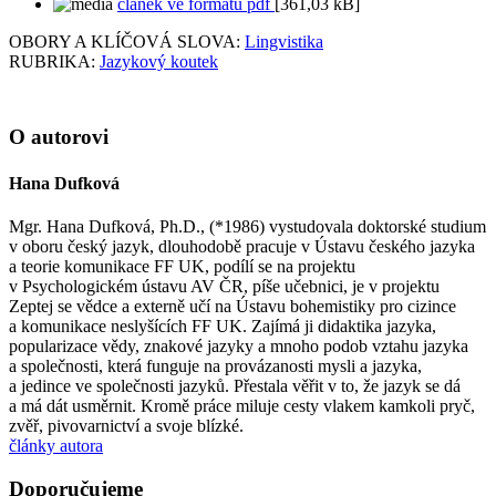
článek ve formátu pdf
[361,03 kB]
OBORY A KLÍČOVÁ SLOVA:
Lingvistika
RUBRIKA:
Jazykový koutek
O autorovi
Hana Dufková
Mgr. Hana Dufková, Ph.D., (*1986) vystudovala doktorské studium
v oboru český jazyk, dlouhodobě pracuje v Ústavu českého jazyka
a teorie komunikace FF UK, podílí se na projektu
v Psychologickém ústavu AV ČR, píše učebnici, je v projektu
Zeptej se vědce a externě učí na Ústavu bohemistiky pro cizince
a komunikace neslyšících FF UK. Zajímá ji didaktika jazyka,
popularizace vědy, znakové jazyky a mnoho podob vztahu jazyka
a společnosti, která funguje na provázanosti mysli a jazyka,
a jedince ve společnosti jazyků. Přestala věřit v to, že jazyk se dá
a má dát usměrnit. Kromě práce miluje cesty vlakem kamkoli pryč,
zvěř, pivovarnictví a svoje blízké.
články autora
Doporučujeme