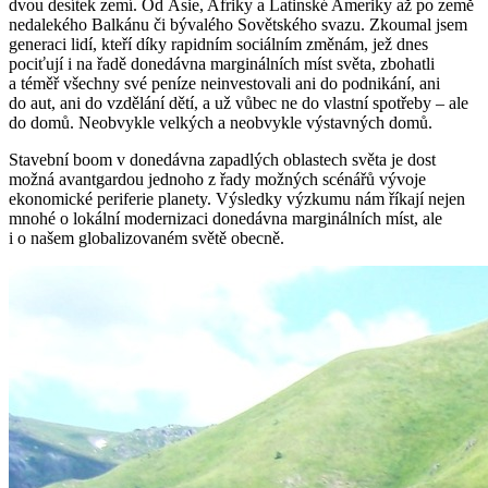
dvou desítek zemí. Od Asie, Afriky a Latinské Ameriky až po země
nedalekého Balkánu či bývalého Sovětského svazu. Zkoumal jsem
generaci lidí, kteří díky rapidním sociálním změnám, jež dnes
pociťují i na řadě donedávna marginálních míst světa, zbohatli
a téměř všechny své peníze neinvestovali ani do podnikání, ani
do aut, ani do vzdělání dětí, a už vůbec ne do vlastní spotřeby – ale
do domů. Neobvykle velkých a neobvykle výstavných domů.
Stavební boom v donedávna zapadlých oblastech světa je dost
možná avantgardou jednoho z řady možných scénářů vývoje
ekonomické periferie planety. Výsledky výzkumu nám říkají nejen
mnohé o lokální modernizaci donedávna marginálních míst, ale
i o našem globalizovaném světě obecně.