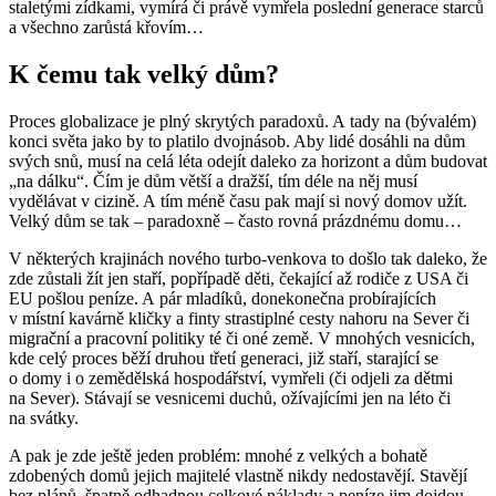
staletými zídkami, vymírá či právě vymřela poslední generace starců
a všechno zarůstá křovím…
K čemu tak velký dům?
Proces globalizace je plný skrytých paradoxů. A tady na (bývalém)
konci světa jako by to platilo dvojnásob. Aby lidé dosáhli na dům
svých snů, musí na celá léta odejít daleko za horizont a dům budovat
„na dálku“. Čím je dům větší a dražší, tím déle na něj musí
vydělávat v cizině. A tím méně času pak mají si nový domov užít.
Velký dům se tak – paradoxně – často rovná prázdnému domu…
V některých krajinách nového turbo-venkova to došlo tak daleko, že
zde zůstali žít jen staří, popřípadě děti, čekající až rodiče z USA či
EU pošlou peníze. A pár mladíků, donekonečna probírajících
v místní kavárně kličky a finty strastiplné cesty nahoru na Sever či
migrační a pracovní politiky té či oné země. V mnohých vesnicích,
kde celý proces běží druhou třetí generaci, již staří, starající se
o domy i o zemědělská hospodářství, vymřeli (či odjeli za dětmi
na Sever). Stávají se vesnicemi duchů, ožívajícími jen na léto či
na svátky.
A pak je zde ještě jeden problém: mnohé z velkých a bohatě
zdobených domů jejich majitelé vlastně nikdy nedostavějí. Stavějí
bez plánů, špatně odhadnou celkové náklady a peníze jim dojdou.