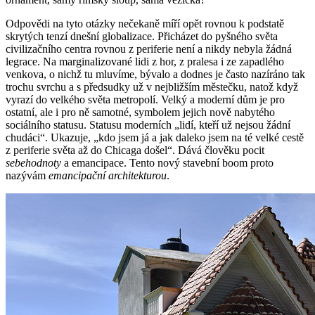
Odpovědi na tyto otázky nečekaně míří opět rovnou k podstatě
skrytých tenzí dnešní globalizace. Přicházet do pyšného světa
civilizačního centra rovnou z periferie není a nikdy nebyla žádná
legrace. Na marginalizované lidi z hor, z pralesa i ze zapadlého
venkova, o nichž tu mluvíme, bývalo a dodnes je často nazíráno tak
trochu svrchu a s předsudky už v nejbližším městečku, natož když
vyrazí do velkého světa metropolí. Velký a moderní dům je pro
ostatní, ale i pro ně samotné, symbolem jejich nově nabytého
sociálního statusu. Statusu moderních „lidí, kteří už nejsou žádní
chudáci“. Ukazuje, „kdo jsem já a jak daleko jsem na té velké cestě
z periferie světa až do Chicaga došel“. Dává člověku pocit
sebehodnoty
a emancipace. Tento nový stavební boom proto
nazývám
emancipační architekturou
.