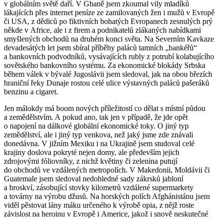
v globálním světě daří. V Ghaně jsem zkoumal vily mladíků
lákajících přes internet peníze ze zamilovaných žen i mužů v Evropě
či USA, z dědiců po fiktivních bohatých Evropanech zesnulých prý
někde v Africe, ale i z firem a podnikatelů zlákaných nabídkami
smyšlených obchodů na druhém konci světa. Na Severním Kavkaze
devadesátých let jsem sbíral příběhy paláců tamních „bankéřů“
a bankovních podvodníků, vysávajících rubly z potrubí kolabujícího
sovětského bankovního systému. Za ekonomické blokády Srbska
během válek v bývalé Jugoslávii jsem sledoval, jak na obou březích
hraniční řeky Dunaje rostou celé ulice výstavných paláců pašeráků
benzinu a cigaret.
Jen málokdy má boom nových příležitostí co dělat s místní půdou
a zemědělstvím. A pokud ano, tak jen v případě, že jde opět
o napojení na dálkové globální ekonomické toky. O jiný typ
zemědělství, ale i jiný typ venkova, než jaký jsme zde znávali
donedávna. V jižním Mexiku i na Ukrajině jsem studoval celé
krajiny doslova pokryté nejen domy, ale především jejich
zdrojovými fóliovníky, z nichž květiny či zelenina putují
do obchodů ve vzdálených metropolích. V Makedonii, Moldávii či
Guatemale jsem sledoval nedohledné sady zákrsků jabloní
a broskví, zásobující stovky kilometrů vzdálené supermarkety
a továrny na výrobu džusů. Na horských polích Afghánistánu jsem
viděl pěstovat lány máku určeného k výrobě opia, z nějž roste
závislost na heroinu v Evropě i Americe, jakož i snově neskutečné