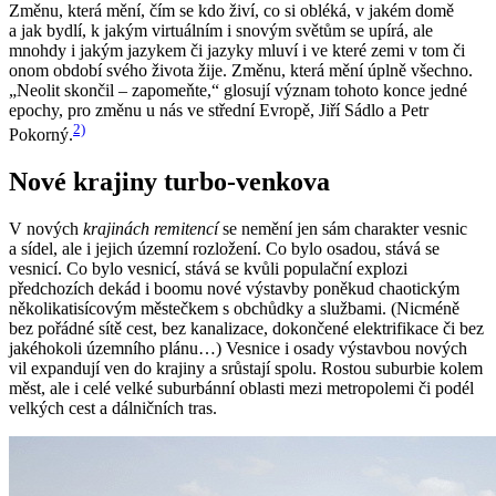
Změnu, která mění, čím se kdo živí, co si obléká, v jakém domě
a jak bydlí, k jakým virtuálním i snovým světům se upírá, ale
mnohdy i jakým jazykem či jazyky mluví i ve které zemi v tom či
onom období svého života žije. Změnu, která mění úplně všechno.
„Neolit skončil – zapomeňte,“ glosují význam tohoto konce jedné
epochy, pro změnu u nás ve střední Evropě, Jiří Sádlo a Petr
2)
Pokorný.
Nové krajiny turbo-venkova
V nových
krajinách remitencí
se nemění jen sám charakter vesnic
a sídel, ale i jejich územní rozložení. Co bylo osadou, stává se
vesnicí. Co bylo vesnicí, stává se kvůli populační explozi
předchozích dekád i boomu nové výstavby poněkud chaotickým
několikatisícovým městečkem s obchůdky a službami. (Nicméně
bez pořádné sítě cest, bez kanalizace, dokončené elektrifikace či bez
jakéhokoli územního plánu…) Vesnice i osady výstavbou nových
vil expandují ven do krajiny a srůstají spolu. Rostou suburbie kolem
měst, ale i celé velké suburbánní oblasti mezi metropolemi či podél
velkých cest a dálničních tras.