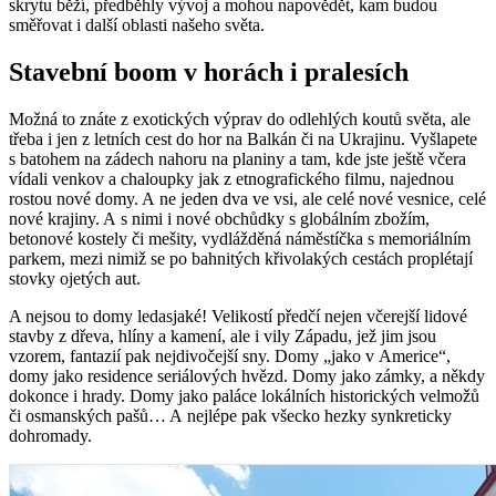
skrytu běží, předběhly vývoj a mohou napovědět, kam budou
směřovat i další oblasti našeho světa.
Stavební boom v horách i pralesích
Možná to znáte z exotických výprav do odlehlých koutů světa, ale
třeba i jen z letních cest do hor na Balkán či na Ukrajinu. Vyšlapete
s batohem na zádech nahoru na planiny a tam, kde jste ještě včera
vídali venkov a chaloupky jak z etnografického filmu, najednou
rostou nové domy. A ne jeden dva ve vsi, ale celé nové vesnice, celé
nové krajiny. A s nimi i nové obchůdky s globálním zbožím,
betonové kostely či mešity, vydlážděná náměstíčka s memoriálním
parkem, mezi nimiž se po bahnitých křivolakých cestách proplétají
stovky ojetých aut.
A nejsou to domy ledasjaké! Velikostí předčí nejen včerejší lidové
stavby z dřeva, hlíny a kamení, ale i vily Západu, jež jim jsou
vzorem, fantazií pak nejdivočejší sny. Domy „jako v Americe“,
domy jako residence seriálových hvězd. Domy jako zámky, a někdy
dokonce i hrady. Domy jako paláce lokálních historických velmožů
či osmanských pašů… A nejlépe pak všecko hezky synkreticky
dohromady.