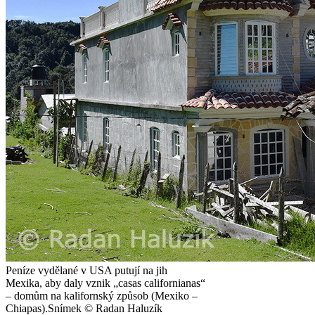
Peníze vydělané v USA putují na jih
Mexika, aby daly vznik „casas californianas“
– domům na kalifornský způsob (Mexiko –
Chiapas).
Snímek © Radan Haluzík