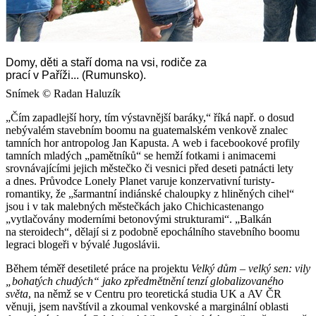
Domy, děti a staří doma na vsi, rodiče za
prací v Paříži... (Rumunsko).
Snímek © Radan Haluzík
„Čím zapadlejší hory, tím výstavnější baráky,“ říká např. o dosud
nebývalém stavebním boomu na guatemalském venkově znalec
tamních hor antropolog Jan Kapusta. A web i facebookové profily
tamních mladých „pamětníků“ se hemží fotkami i animacemi
srovnávajícími jejich městečko či vesnici před deseti patnácti lety
a dnes. Průvodce Lonely Planet varuje konzervativní turisty-
romantiky, že „šarmantní indiánské chaloupky z hliněných cihel“
jsou i v tak malebných městečkách jako Chichicastenango
„vytlačovány moderními betonovými strukturami“. „Balkán
na steroidech“, dělají si z podobně epochálního stavebního boomu
legraci blogeři v bývalé Jugoslávii.
Během téměř desetileté práce na projektu
Velký dům – velký sen: vily
„bohatých chudých“ jako zpředmětnění tenzí globalizovaného
světa
, na němž se v Centru pro teoretická studia UK a AV ČR
věnuji, jsem navštívil a zkoumal venkovské a marginální oblasti