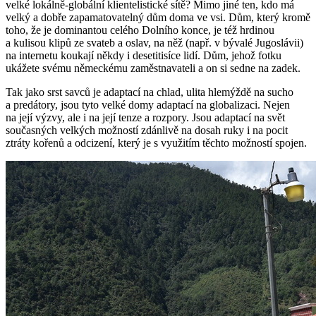
velké lokálně-globální klientelistické sítě? Mimo jiné ten, kdo má
velký a dobře zapamatovatelný dům doma ve vsi. Dům, který kromě
toho, že je dominantou celého Dolního konce, je též hrdinou
a kulisou klipů ze svateb a oslav, na něž (např. v bývalé Jugoslávii)
na internetu koukají někdy i desetitisíce lidí. Dům, jehož fotku
ukážete svému německému zaměstnavateli a on si sedne na zadek.
Tak jako srst savců je adaptací na chlad, ulita hlemýždě na sucho
a predátory, jsou tyto velké domy adaptací na globalizaci. Nejen
na její výzvy, ale i na její tenze a rozpory. Jsou adaptací na svět
současných velkých možností zdánlivě na dosah ruky i na pocit
ztráty kořenů a odcizení, který je s využitím těchto možností spojen.