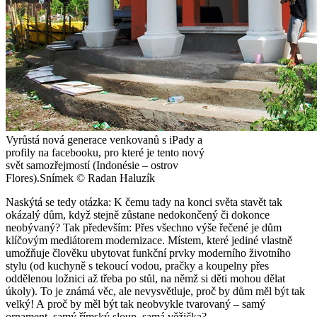
Vyrůstá nová generace venkovanů s iPady a
profily na facebooku, pro které je tento nový
svět samozřejmostí (Indonésie – ostrov
Flores).
Snímek © Radan Haluzík
Naskýtá se tedy otázka: K čemu tady na konci světa stavět tak
okázalý dům, když stejně zůstane nedokončený či dokonce
neobývaný? Tak především: Přes všechno výše řečené je dům
klíčovým mediátorem modernizace. Místem, které jediné vlastně
umožňuje člověku ubytovat funkční prvky moderního životního
stylu (od kuchyně s tekoucí vodou, pračky a koupelny přes
oddělenou ložnici až třeba po stůl, na němž si děti mohou dělat
úkoly). To je známá věc, ale nevysvětluje, proč by dům měl být tak
velký! A proč by měl být tak neobvykle tvarovaný – samý
ornament, samý římský sloup, samá věžička?