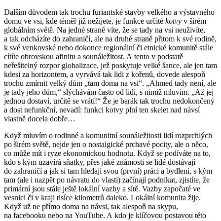
Dalším důvodem tak trochu furiantské stavby velkého a výstavného
domu ve vsi, kde téměř již nežijete, je funkce určité
kotvy
v širém
globálním světě. Na jedné straně víte, že se tady na vsi neuživíte,
a tak odcházíte do zahraničí, ale na druhé straně přitom k své rodině,
k své venkovské nebo dokonce regionální či etnické komunitě stále
cítíte obrovskou afinitu a sounáležitost. A tento v podstatě
neřešitelný rozpor globalizace, jež poskytuje velké šance, ale jen tam
kdesi za horizontem, a vyrvává tak lidi z kořenů, dovede alespoň
trochu zmírnit velký dům „tam doma na vsi“. „Ahmed tady není, ale
je tady jeho dům,“ slýchávám často od lidí, s nimiž mluvím. „Až jej
jednou dostaví, určitě se vrátí!“ Že je barák tak trochu nedokončený
a dost nefunkční, nevadí: funkci kotvy plní ten skelet nad návsí
vlastně docela dobře…
Když mluvím o rodinné a komunitní sounáležitosti lidí rozprchlých
po širém světě, nejde jen o nostalgické prchavé pocity, ale o něco,
co může mít i ryze ekonomickou hodnotu. Když se podíváte na to,
kdo s kým uzavírá sňatky, přes jaké známosti se lidé dostávají
do zahraničí a jak si tam hledají svou (první) práci a bydlení, s kým
tam (ale i nazpět po návratu do vlasti) začínají podnikat, zjistíte, že
primární jsou stále ještě lokální vazby a sítě. Vazby započaté ve
vesnici či v kraji tisíce kilometrů daleko. Lokální komunita žije.
Když už ne přímo doma na návsi, tak alespoň na skypu,
na facebooku nebo na YouTube. A kdo je klíčovou postavou této