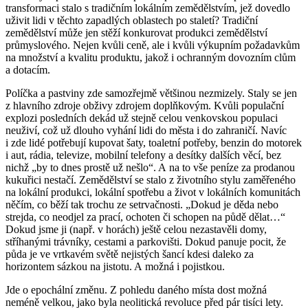
transformaci stalo s tradičním lokálním zemědělstvím, jež dovedlo
uživit lidi v těchto zapadlých oblastech po staletí? Tradiční
zemědělství může jen stěží konkurovat produkci zemědělství
průmyslového. Nejen kvůli ceně, ale i kvůli výkupním požadavkům
na množství a kvalitu produktu, jakož i ochranným dovozním clům
a dotacím.
Políčka a pastviny zde samozřejmě většinou nezmizely. Staly se jen
z hlavního zdroje obživy zdrojem doplňkovým. Kvůli populační
explozi posledních dekád už stejně celou venkovskou populaci
neuživí, což už dlouho vyhání lidi do města i do zahraničí. Navíc
i zde lidé potřebují kupovat šaty, toaletní potřeby, benzin do motorek
i aut, rádia, televize, mobilní telefony a desítky dalších věcí, bez
nichž „by to dnes prostě už nešlo“. A na to vše peníze za prodanou
kukuřici nestačí. Zemědělství se stalo z životního stylu zaměřeného
na lokální produkci, lokální spotřebu a život v lokálních komunitách
něčím, co běží tak trochu ze setrvačnosti. „Dokud je děda nebo
strejda, co neodjel za prací, ochoten či schopen na půdě dělat…“
Dokud jsme ji (např. v horách) ještě celou nezastavěli domy,
stříhanými trávníky, cestami a parkovišti. Dokud panuje pocit, že
půda je ve vrtkavém světě nejistých šancí kdesi daleko za
horizontem sázkou na jistotu. A možná i pojistkou.
Jde o epochální změnu. Z pohledu daného místa dost možná
neméně velkou, jako byla neolitická revoluce před pár tisíci lety.