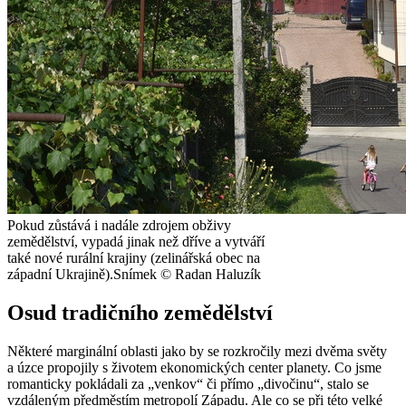
Pokud zůstává i nadále zdrojem obživy
zemědělství, vypadá jinak než dříve a vytváří
také nové rurální krajiny (zelinářská obec na
západní Ukrajině).
Snímek © Radan Haluzík
Osud tradičního zemědělství
Některé marginální oblasti jako by se rozkročily mezi dvěma světy
a úzce propojily s životem ekonomických center planety. Co jsme
romanticky pokládali za „venkov“ či přímo „divočinu“, stalo se
vzdáleným předměstím metropolí Západu. Ale co se při této velké