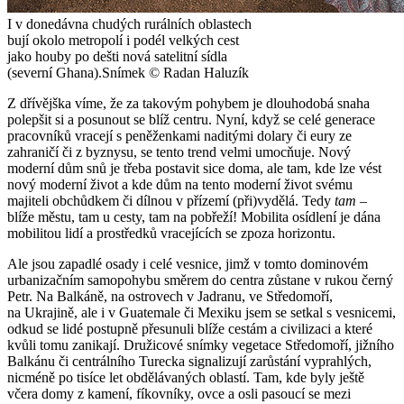
I v donedávna chudých rurálních oblastech
bují okolo metropolí i podél velkých cest
jako houby po dešti nová satelitní sídla
(severní Ghana).
Snímek © Radan Haluzík
Z dřívějška víme, že za takovým pohybem je dlouhodobá snaha
polepšit si a posunout se blíž centru. Nyní, když se celé generace
pracovníků vracejí s peněženkami naditými dolary či eury ze
zahraničí či z byznysu, se tento trend velmi umocňuje. Nový
moderní dům snů je třeba postavit sice doma, ale tam, kde lze vést
nový moderní život a kde dům na tento moderní život svému
majiteli obchůdkem či dílnou v přízemí (při)vydělá. Tedy
tam
–
blíže městu, tam u cesty, tam na pobřeží! Mobilita osídlení je dána
mobilitou lidí a prostředků vracejících se zpoza horizontu.
Ale jsou zapadlé osady i celé vesnice, jimž v tomto dominovém
urbanizačním samopohybu směrem do centra zůstane v rukou černý
Petr. Na Balkáně, na ostrovech v Jadranu, ve Středomoří,
na Ukrajině, ale i v Guatemale či Mexiku jsem se setkal s vesnicemi,
odkud se lidé postupně přesunuli blíže cestám a civilizaci a které
kvůli tomu zanikají. Družicové snímky vegetace Středomoří, jižního
Balkánu či centrálního Turecka signalizují zarůstání vyprahlých,
nicméně po tisíce let obdělávaných oblastí. Tam, kde byly ještě
včera domy z kamení, fíkovníky, ovce a osli pasoucí se mezi