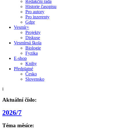
Redakční rada
Historie časopisu
Pro autory
Pro inzerenty
Gdpr
Vesmír+
Projekty
Diskuse
Vesmírná škola
Biologie
Fyzika
E-shop
Knihy
Předplatné
Česko
Slovensko
i
Aktuální číslo:
2026/7
Téma měsíce: