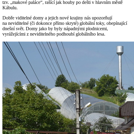
tzv. „makové paláce“, rašící jak houby po dešti v hlavním městě
Kábulu.
Dobře viditelné domy a jejich nové krajiny nás upozorňují
na neviditelné (či dokonce přímo skryté) globální toky, obepínající
dnešní svět. Domy jako by byly nápadnými plodnicemi,
vyrážejícími z neviditelného podhoubí globálního lesa.