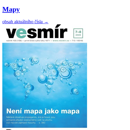
Mapy
obsah aktuálního čísla
→