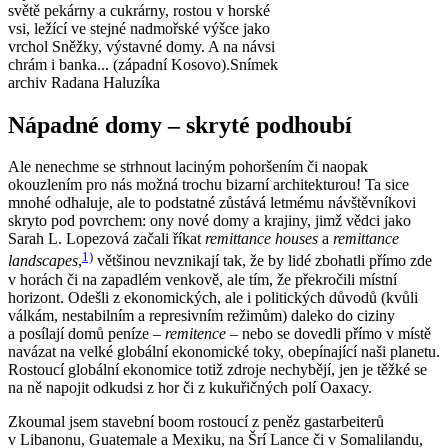
světě pekárny a cukrárny, rostou v horské
vsi, ležící ve stejné nadmořské výšce jako
vrchol Sněžky, výstavné domy. A na návsi
chrám i banka... (západní Kosovo).
Snímek
archiv Radana Haluzíka
Nápadné domy – skryté podhoubí
Ale nenechme se strhnout laciným pohoršením či naopak
okouzlením pro nás možná trochu bizarní architekturou! Ta sice
mnohé odhaluje, ale to podstatné zůstává letmému návštěvníkovi
skryto pod povrchem: ony nové domy a krajiny, jimž vědci jako
Sarah L. Lopezová začali říkat
remittance houses
a
remittance
1)
landscapes
,
většinou nevznikají tak, že by lidé zbohatli přímo zde
v horách či na zapadlém venkově, ale tím, že překročili místní
horizont. Odešli z ekonomických, ale i politických důvodů (kvůli
válkám, nestabilním a represivním režimům) daleko do ciziny
a posílají domů peníze –
remitence
– nebo se dovedli přímo v místě
navázat na velké globální ekonomické toky, obepínající naši planetu.
Rostoucí globální ekonomice totiž zdroje nechybějí, jen je těžké se
na ně napojit odkudsi z hor či z kukuřičných polí Oaxacy.
Zkoumal jsem stavební boom rostoucí z peněz gastarbeiterů
v Libanonu, Guatemale a Mexiku, na Šrí Lance či v Somalilandu,