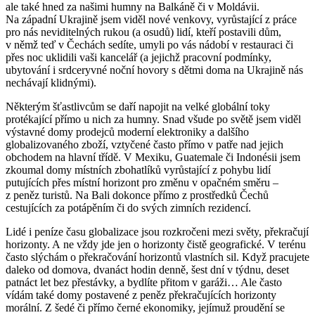
ale také hned za našimi humny na Balkáně či v Moldávii.
Na západní Ukrajině jsem viděl nové venkovy, vyrůstající z práce
pro nás neviditelných rukou (a osudů) lidí, kteří postavili dům,
v němž teď v Čechách sedíte, umyli po vás nádobí v restauraci či
přes noc uklidili vaši kancelář (a jejichž pracovní podmínky,
ubytování i srdceryvné noční hovory s dětmi doma na Ukrajině nás
nechávají klidnými).
Některým šťastlivcům se daří napojit na velké globální toky
protékající přímo u nich za humny. Snad všude po světě jsem viděl
výstavné domy prodejců moderní elektroniky a dalšího
globalizovaného zboží, vztyčené často přímo v patře nad jejich
obchodem na hlavní třídě. V Mexiku, Guatemale či Indonésii jsem
zkoumal domy místních zbohatlíků vyrůstající z pohybu lidí
putujících přes místní horizont pro změnu v opačném směru –
z peněz turistů. Na Bali dokonce přímo z prostředků Čechů
cestujících za potápěním či do svých zimních rezidencí.
Lidé i peníze času globalizace jsou rozkročeni mezi světy, překračují
horizonty. A ne vždy jde jen o horizonty čistě geografické. V terénu
často slýchám o překračování horizontů vlastních sil. Když pracujete
daleko od domova, dvanáct hodin denně, šest dní v týdnu, deset
patnáct let bez přestávky, a bydlíte přitom v garáži… Ale často
vídám také domy postavené z peněz překračujících horizonty
morální. Z šedé či přímo černé ekonomiky, jejímuž proudění se