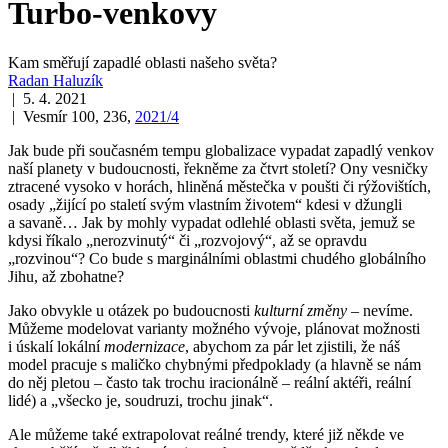
Turbo-venkovy
Kam směřují zapadlé oblasti našeho světa?
Radan Haluzík
| 5. 4. 2021
| Vesmír 100, 236,
2021/4
Jak bude při současném tempu globalizace vypadat zapadlý venkov
naší planety v budoucnosti, řekněme za čtvrt století? Ony vesničky
ztracené vysoko v horách, hliněná městečka v poušti či rýžovištích,
osady „žijící po staletí svým vlastním životem“ kdesi v džungli
a savaně… Jak by mohly vypadat odlehlé oblasti světa, jemuž se
kdysi říkalo „nerozvinutý“ či „rozvojový“, až se opravdu
„rozvinou“? Co bude s marginálními oblastmi chudého globálního
Jihu, až zbohatne?
Jako obvykle u otázek po budoucnosti
kulturní změny
– nevíme.
Můžeme modelovat varianty možného vývoje, plánovat možnosti
i úskalí lokální
modernizace
, abychom za pár let zjistili, že náš
model pracuje s maličko chybnými předpoklady (a hlavně se nám
do něj pletou – často tak trochu iracionálně – reální aktéři, reální
lidé) a „všecko je, soudruzi, trochu jinak“.
Ale můžeme také extrapolovat reálné trendy, které již někde ve