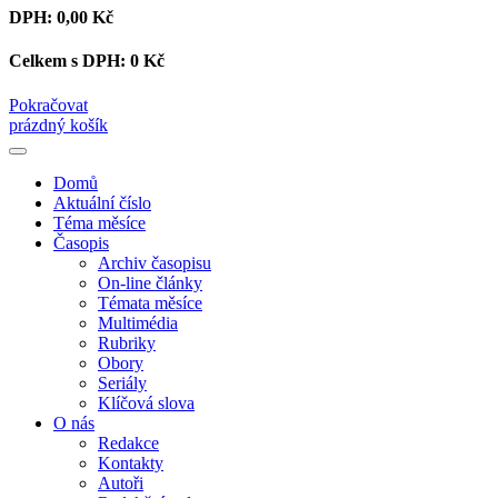
DPH:
0,00 Kč
Celkem s DPH:
0 Kč
Pokračovat
prázdný košík
Domů
Aktuální číslo
Téma měsíce
Časopis
Archiv časopisu
On-line články
Témata měsíce
Multimédia
Rubriky
Obory
Seriály
Klíčová slova
O nás
Redakce
Kontakty
Autoři