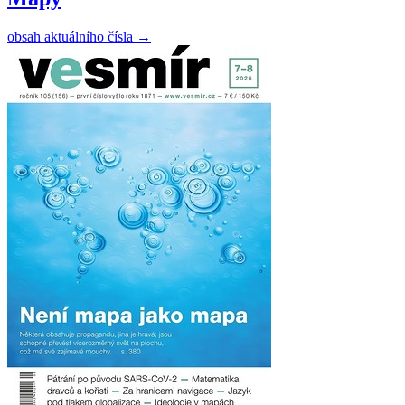
obsah aktuálního čísla
→