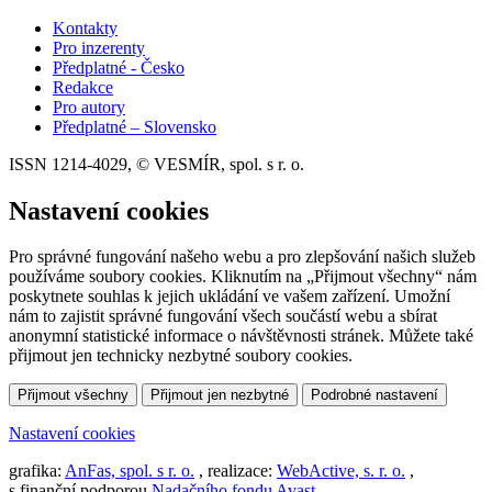
Kontakty
Pro inzerenty
Předplatné - Česko
Redakce
Pro autory
Předplatné – Slovensko
ISSN 1214-4029, © VESMÍR, spol. s r. o.
Nastavení cookies
Pro správné fungování našeho webu a pro zlepšování našich služeb
používáme soubory cookies. Kliknutím na „Přijmout všechny“ nám
poskytnete souhlas k jejich ukládání ve vašem zařízení. Umožní
nám to zajistit správné fungování všech součástí webu a sbírat
anonymní statistické informace o návštěvnosti stránek. Můžete také
přijmout jen technicky nezbytné soubory cookies.
Přijmout všechny
Přijmout jen nezbytné
Podrobné nastavení
Nastavení cookies
grafika:
AnFas, spol. s r. o.
, realizace:
WebActive, s. r. o.
,
s finanční podporou
Nadačního fondu Avast