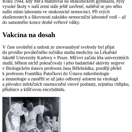
Roku 1944, kdy Míťa maturoval na strakonickém gymnáziu, byly
vysoké školy v naší zemi stále ještě zavřené, naštěstí se pro něho
našlo místo laboranta ve strakonické nemocnici. Při svých
zkušenostech a šikovnosti zakrátko nemocniční laboratoř vedl – až
do samotného konce druhé světové války.
Vakcína na dosah
V čase uvolnění a radosti ze znovunabyté svobody byl přijat
do prvního poválečného ročníku studia medicíny na Lékařské
fakultě Univerzity Karlovy v Praze. Míťovi začala léta univerzitních
studií, během nichž pokračovaly i jeho badatelské aktivity nejprve
v Biologickém ústavu profesora Jana Bělehrádka, později přešel
k profesoru Františku Patočkovi do Ústavu mikrobiologie
a imunologie a zaměřil se už jako odborný asistent na virologii
a původce infekčních onemocnění virové podstaty, zejména chřipku,
příušnice a klíšťovou encefalitidu.