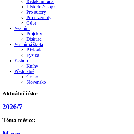
Redakční rada
Historie časopisu
Pro autory
Pro inzerenty
Gdpr
Vesmír+
Projekty
Diskuse
Vesmírná škola
Biologie
Fyzika
E-shop
Knihy
Předplatné
Česko
Slovensko
Aktuální číslo:
2026/7
Téma měsíce:
Mapy