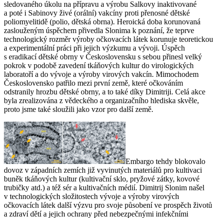
sledovaného úkolu na přípravu a výrobu Salkovy inaktivované
a poté i Sabinovy živé (orální) vakcíny proti přenosné dětské
poliomyelitidě (polio, dětská obrna). Heroická doba korunovaná
zaslouženým úspěchem přivedla Slonima k poznání, že teprve
technologický rozměr výroby očkovacích látek korunuje teoretickou
a experimentální práci při jejich výzkumu a vývoji. Úspěch
s eradikací dětské obrny v Československu s sebou přinesl velký
pokrok v podobě zavedení tkáňových kultur do virologických
laboratoří a do vývoje a výroby virových vakcín. Mimochodem
Československo patřilo mezi první země, které očkováním
odstranily hrozbu dětské obrny, a to také díky Dimitriji. Celá akce
byla zrealizována z vědeckého a organizačního hlediska skvěle,
proto jsme také sloužili jako vzor pro další země.
Embargo tehdy blokovalo
dovoz v západních zemích již vyvinutých materiálů pro kultivaci
buněk tkáňových kultur (kultivační sklo, pryžové zátky, kovové
trubičky atd.) a též sér a kultivačních médií. Dimitrij Slonim našel
v technologických složitostech vývoje a výroby virových
očkovacích látek další výzvu pro svoje působení ve prospěch životů
a zdraví dětí a jejich ochrany před nebezpečnými infekčními