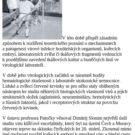
V této době přispěl zásadním
způsobem k rozšíření teoretického poznání o mechanismech
a patogenezi virové infekce hostitelských organismů, kuřecích
embryí, laboratorních zvířat či tkáňových fragmentů vedoucích
k pozdějšímu zavedení tkáňových kultur a buněčných linií ve
virologické laboratoři.
V době jeho virologických začátků se náramně hodily
hematologické zkušenosti z laboratoře strakonické nemocnice.
Lidské a zvířecí červené krvinky se pro něho staly oblíbeným
nástrojem ke studiu některých biologických vlastností virů a jejich
strukturních složek (aglutininů, neuraminidázy, hemolytických
a fúzních faktorů), jakož i receptorových struktur na povrchu
červených krvinek.
V ústavu profesora Patočky věnoval Dimitrij Slonim největší úsilí
studiu viru klíšťové encefalitidy, který byl na území Čech a Moravy
objeven teprve na sklonku čtyřicátých let 20. století. Zkoumal mimo
jiné možnosti využití kuřecích embryí k množení viru a hledal cesty