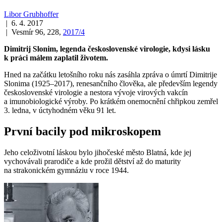
Libor Grubhoffer
| 6. 4. 2017
| Vesmír 96, 228,
2017/4
Dimitrij Slonim, legenda československé virologie, kdysi lásku
k práci málem zaplatil životem.
Hned na začátku letošního roku nás zasáhla zpráva o úmrtí Dimitrije
Slonima (1925–2017), renesančního člověka, ale především legendy
československé virologie a nestora vývoje virových vakcín
a imunobiologické výroby. Po krátkém onemocnění chřipkou zemřel
3. ledna, v úctyhodném věku 91 let.
První bacily pod mikroskopem
Jeho celoživotní láskou bylo jihočeské město Blatná, kde jej
vychovávali prarodiče a kde prožil dětství až do maturity
na strakonickém gymnáziu v roce 1944.