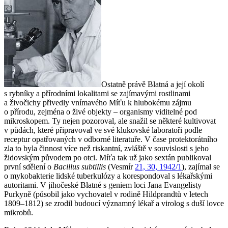
Ostatně právě Blatná a její okolí
s rybníky a přírodními lokalitami se zajímavými rostlinami
a živočichy přivedly vnímavého Míťu k hlubokému zájmu
o přírodu, zejména o živé objekty – organismy viditelné pod
mikroskopem. Ty nejen pozoroval, ale snažil se některé kultivovat
v půdách, které připravoval ve své klukovské laboratoři podle
receptur opatřovaných v odborné literatuře. V čase protektorátního
zla to byla činnost více než riskantní, zvláště v souvislosti s jeho
židovským původem po otci. Míťa tak už jako sextán publikoval
první sdělení o
Bacillus subtillis
(Vesmír
21, 30, 1942/1
), zajímal se
o mykobakterie lidské tuberkulózy a korespondoval s lékařskými
autoritami. V jihočeské Blatné s geniem loci Jana Evangelisty
Purkyně (působil jako vychovatel v rodině Hildprandtů v letech
1809–1812) se zrodil budoucí významný lékař a virolog s duší lovce
mikrobů.