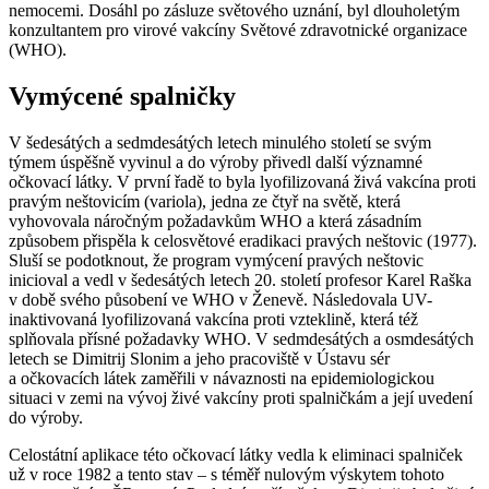
nemocemi. Dosáhl po zásluze světového uznání, byl dlouholetým
konzultantem pro virové vakcíny Světové zdravotnické organizace
(WHO).
Vymýcené spalničky
V šedesátých a sedmdesátých letech minulého století se svým
týmem úspěšně vyvinul a do výroby přivedl další významné
očkovací látky. V první řadě to byla lyofilizovaná živá vakcína proti
pravým neštovicím (variola), jedna ze čtyř na světě, která
vyhovovala náročným požadavkům WHO a která zásadním
způsobem přispěla k celosvětové eradikaci pravých neštovic (1977).
Sluší se podotknout, že program vymýcení pravých neštovic
inicioval a vedl v šedesátých letech 20. století profesor Karel Raška
v době svého působení ve WHO v Ženevě. Následovala UV-
inaktivovaná lyofilizovaná vakcína proti vzteklině, která též
splňovala přísné požadavky WHO. V sedmdesátých a osmdesátých
letech se Dimitrij Slonim a jeho pracoviště v Ústavu sér
a očkovacích látek zaměřili v návaznosti na epidemiologickou
situaci v zemi na vývoj živé vakcíny proti spalničkám a její uvedení
do výroby.
Celostátní aplikace této očkovací látky vedla k eliminaci spalniček
už v roce 1982 a tento stav – s téměř nulovým výskytem tohoto