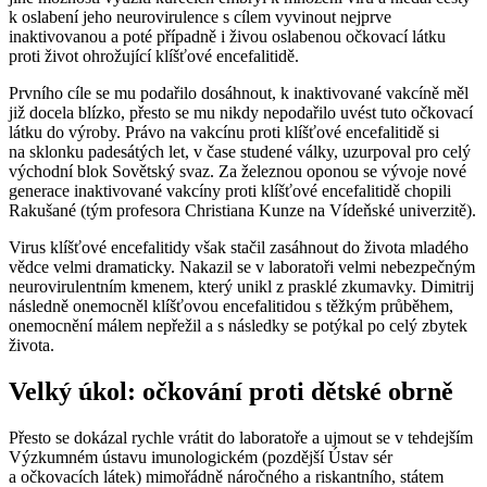
k oslabení jeho neurovirulence s cílem vyvinout nejprve
inaktivovanou a poté případně i živou oslabenou očkovací látku
proti život ohrožující klíšťové encefalitidě.
Prvního cíle se mu podařilo dosáhnout, k inaktivované vakcíně měl
již docela blízko, přesto se mu nikdy nepodařilo uvést tuto očkovací
látku do výroby. Právo na vakcínu proti klíšťové encefalitidě si
na sklonku padesátých let, v čase studené války, uzurpoval pro celý
východní blok Sovětský svaz. Za železnou oponou se vývoje nové
generace inaktivované vakcíny proti klíšťové encefalitidě chopili
Rakušané (tým profesora Christiana Kunze na Vídeňské univerzitě).
Virus klíšťové encefalitidy však stačil zasáhnout do života mladého
vědce velmi dramaticky. Nakazil se v laboratoři velmi nebezpečným
neurovirulentním kmenem, který unikl z prasklé zkumavky. Dimitrij
následně onemocněl klíšťovou encefalitidou s těžkým průběhem,
onemocnění málem nepřežil a s následky se potýkal po celý zbytek
života.
Velký úkol: očkování proti dětské obrně
Přesto se dokázal rychle vrátit do laboratoře a ujmout se v tehdejším
Výzkumném ústavu imunologickém (pozdější Ústav sér
a očkovacích látek) mimořádně náročného a riskantního, státem