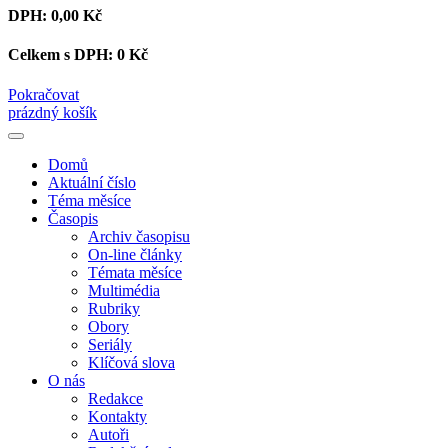
DPH:
0,00 Kč
Celkem s DPH:
0 Kč
Pokračovat
prázdný košík
Domů
Aktuální číslo
Téma měsíce
Časopis
Archiv časopisu
On-line články
Témata měsíce
Multimédia
Rubriky
Obory
Seriály
Klíčová slova
O nás
Redakce
Kontakty
Autoři