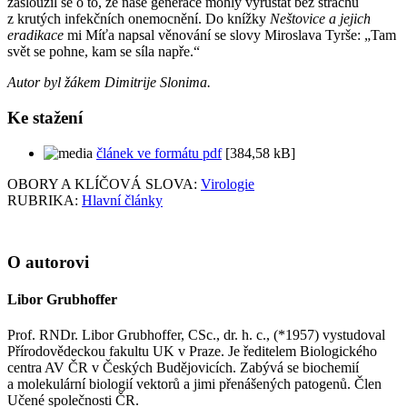
zasloužil se o to, že naše generace mohly vyrůstat bez strachu
z krutých infekčních onemocnění. Do knížky
Neštovice a jejich
eradikace
mi Míťa napsal věnování se slovy Miroslava Tyrše: „Tam
svět se pohne, kam se síla napře.“
Autor byl žákem Dimitrije Slonima.
Ke stažení
článek ve formátu pdf
[384,58 kB]
OBORY A KLÍČOVÁ SLOVA:
Virologie
RUBRIKA:
Hlavní články
O autorovi
Libor Grubhoffer
Prof. RNDr. Libor Grubhoffer, CSc., dr. h. c., (*1957) vystudoval
Přírodovědeckou fakultu UK v Praze. Je ředitelem Biologického
centra AV ČR v Českých Budějovicích. Zabývá se biochemií
a molekulární biologií vektorů a jimi přenášených patogenů. Člen
Učené společnosti ČR.