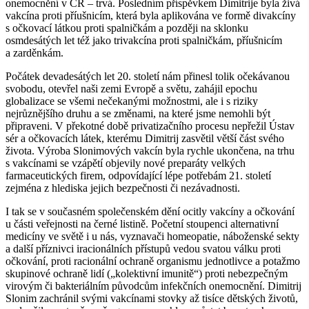
onemocnění v ČR – trvá. Posledním příspěvkem Dimitrije byla živá
vakcína proti příušnicím, která byla aplikována ve formě divakcíny
s očkovací látkou proti spalničkám a později na sklonku
osmdesátých let též jako trivakcína proti spalničkám, příušnicím
a zarděnkám.
Počátek devadesátých let 20. století nám přinesl tolik očekávanou
svobodu, otevřel naši zemi Evropě a světu, zahájil epochu
globalizace se všemi nečekanými možnostmi, ale i s riziky
nejrůznějšího druhu a se změnami, na které jsme nemohli být
připraveni. V překotné době privatizačního procesu nepřežil Ústav
sér a očkovacích látek, kterému Dimitrij zasvětil větší část svého
života. Výroba Slonimových vakcín byla rychle ukončena, na trhu
s vakcínami se vzápětí objevily nové preparáty velkých
farmaceutických firem, odpovídající lépe potřebám 21. století
zejména z hlediska jejich bezpečnosti či nezávadnosti.
I tak se v současném společenském dění ocitly vakcíny a očkování
u části veřejnosti na černé listině. Početní stoupenci alternativní
medicíny ve světě i u nás, vyznavači homeopatie, náboženské sekty
a další příznivci iracionálních přístupů vedou svatou válku proti
očkování, proti racionální ochraně organismu jednotlivce a potažmo
skupinové ochraně lidí („kolektivní imunitě“) proti nebezpečným
virovým či bakteriálním původcům infekčních onemocnění. Dimitrij
Slonim zachránil svými vakcínami stovky až tisíce dětských životů,