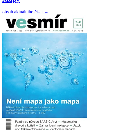
obsah aktuálního čísla
→