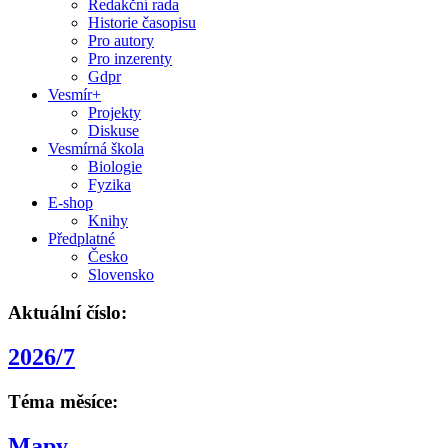
Redakční rada
Historie časopisu
Pro autory
Pro inzerenty
Gdpr
Vesmír+
Projekty
Diskuse
Vesmírná škola
Biologie
Fyzika
E-shop
Knihy
Předplatné
Česko
Slovensko
Aktuální číslo:
2026/7
Téma měsíce:
Mapy