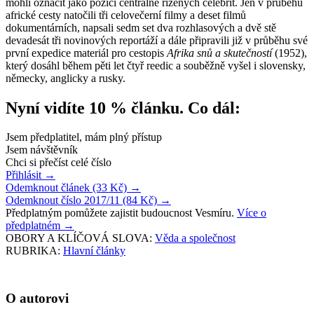
mohli označit jako pozici centrálně řízených celebrit. Jen v průběhu
africké cesty natočili tři celovečerní filmy a deset filmů
dokumentárních, napsali sedm set dva rozhlasových a dvě stě
devadesát tři novinových reportáží a dále připravili již v průběhu své
první expedice materiál pro cestopis
Afrika snů a skutečností
(1952),
který dosáhl během pěti let čtyř reedic a souběžně vyšel i slovensky,
německy, anglicky a rusky.
Nyní vidíte 10 % článku. Co dál:
Jsem předplatitel, mám plný přístup
Jsem návštěvník
Chci si přečíst celé číslo
Přihlásit
→
Odemknout článek (33 Kč)
→
Odemknout číslo 2017/11 (84 Kč)
→
Předplatným pomůžete zajistit budoucnost Vesmíru.
Více o
předplatném
→
OBORY A KLÍČOVÁ SLOVA:
Věda a společnost
RUBRIKA:
Hlavní články
O autorovi