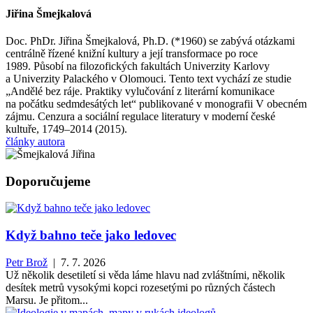
Jiřina Šmejkalová
Doc. PhDr. Jiřina Šmejkalová, Ph.D. (*1960) se zabývá otázkami
centrálně řízené knižní kultury a její transformace po roce
1989. Působí na filozofických fakultách Univerzity Karlovy
a Univerzity Palackého v Olomouci. Tento text vychází ze studie
„Andělé bez ráje. Praktiky vylučování z literární komunikace
na počátku sedmdesátých let“ publikované v monografii V obecném
zájmu. Cenzura a sociální regulace literatury v moderní české
kultuře, 1749–2014 (2015).
články autora
Doporučujeme
Když bahno teče jako ledovec
Petr Brož
| 7. 7. 2026
Už několik desetiletí si věda láme hlavu nad zvláštními, několik
desítek metrů vysokými kopci rozesetými po různých částech
Marsu. Je přitom...