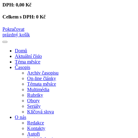
DPH:
0,00 Kč
Celkem s DPH:
0 Kč
Pokračovat
prázdný košík
Domů
Aktuální číslo
Téma měsíce
Časopis
Archiv časopisu
On-line články
Témata měsíce
Multimédia
Rubriky
Obory
Seriály
Klíčová slova
O nás
Redakce
Kontakty
Autoři