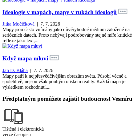
Ideologie v mapách, mapy v rukách ideologů
Jitka Močičková
| 7. 7. 2026
Mapy jsou často vnímány jako důvěryhodné médium založené na
seriózních datech. Proto nebývají podrobovány stejné míře kritické
reflexe jako text,...
Když mapa mluví
Jan D. Bláha
| 7. 7. 2026
Mapy patří k nejpřesvědčivějším obrazům světa. Působí věcně a
spolehlivě, nejsou však pouhým otiskem reality. Každá mapa je
výsledkem rozhodnutí,...
Předplatným pomůžete zajistit budoucnost Vesmíru
Tištěná i elektronická
verze časopisu