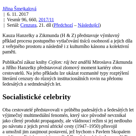
Jiřina Šmejkalová
| 6. 11. 2017
| Vesmír 96, 660,
2017/11
| Seriál:
Cenzura
, 21. díl
(
Předchozí
–
Následující
)
Kauza Hanzelky a Zikmunda (H & Z) představuje výmluvný
příklad procesu postupného vytlačování tisíců osobností a jejich díla
z veřejného prostoru a následně i z kulturního kánonu a kolektivní
paměti.
Publikační zákaz knihy
Cejlon: ráj bez andělů
Miroslava Zikmunda
a Jiřího Hanzelky představoval zlomový moment kariéry obou
cestovatelů. Na jeho příkladu lze ukázat rozmanité typy rozptýlení
literární cenzury do různých institucionálních rovin na přelomu
šedesátých a sedmdesátých let.
Socialistické celebrity
Oba cestovatelé představovali v průběhu padesátých a šedesátých let
výjimečný multimediální fenomén, který sice původně nevznikal
jako cílený produkt propagandy, ale vládnoucí režim si jej nedlouho
po návratu z jejich první africké cesty (1947–1950) přisvojil
a umožnil jim zaujmout postavení, jež bychom s Pavlem Skopalem