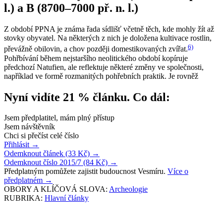
l.) a B (8700–7000 př. n. l.)
Z období PPNA je známa řada sídlišť včetně těch, kde mohly žít až
stovky obyvatel. Na některých z nich je doložena kultivace rostlin,
6)
převážně obilovin, a chov později domestikovaných zvířat.
Pohřbívání během nejstaršího neolitického období kopíruje
předchozí Natufien, ale reflektuje některé změny ve společnosti,
například ve formě rozmanitých pohřebních praktik. Je rovněž
Nyní vidíte 21 % článku. Co dál:
Jsem předplatitel, mám plný přístup
Jsem návštěvník
Chci si přečíst celé číslo
Přihlásit
→
Odemknout článek (33 Kč)
→
Odemknout číslo 2015/7 (84 Kč)
→
Předplatným pomůžete zajistit budoucnost Vesmíru.
Více o
předplatném
→
OBORY A KLÍČOVÁ SLOVA:
Archeologie
RUBRIKA:
Hlavní články