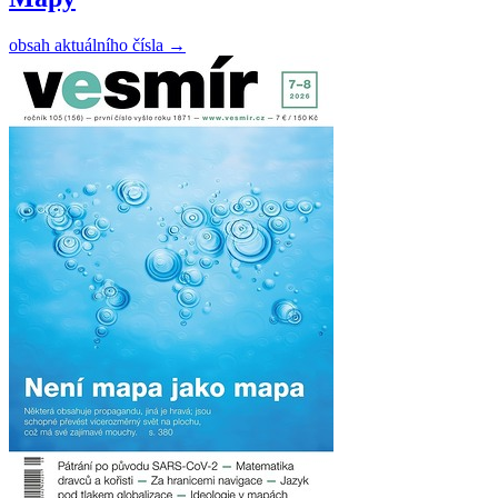
obsah aktuálního čísla
→