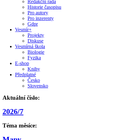
Redakční rada
Historie časopisu
Pro autory
Pro inzerenty
Gdpr
Vesmír+
Projekty
Diskuse
Vesmírná škola
Biologie
Fyzika
E-shop
Knihy
Předplatné
Česko
Slovensko
Aktuální číslo:
2026/7
Téma měsíce:
Mapy