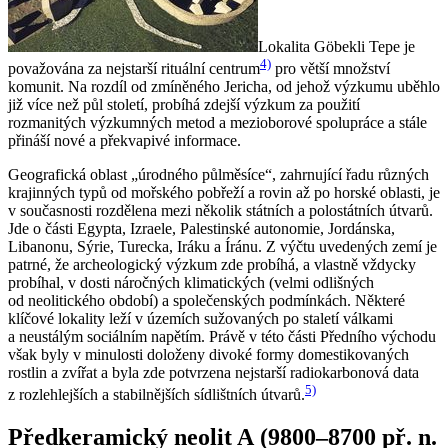
Lokalita Göbekli Tepe je
4)
považována za nejstarší rituální centrum
pro větší množství
komunit. Na rozdíl od zmíněného Jericha, od jehož výzkumu uběhlo
již více než půl století, probíhá zdejší výzkum za použití
rozmanitých výzkumných metod a mezioborové spolupráce a stále
přináší nové a překvapivé informace.
Geografická oblast „úrodného půlměsíce“, zahrnující řadu různých
krajinných typů od mořského pobřeží a rovin až po horské oblasti, je
v současnosti rozdělena mezi několik státních a polostátních útvarů.
Jde o části Egypta, Izraele, Palestinské autonomie, Jordánska,
Libanonu, Sýrie, Turecka, Iráku a Íránu. Z výčtu uvedených zemí je
patrné, že archeologický výzkum zde probíhá, a vlastně vždycky
probíhal, v dosti náročných klimatických (velmi odlišných
od neolitického období) a společenských podmínkách. Některé
klíčové lokality leží v územích sužovaných po staletí válkami
a neustálým sociálním napětím. Právě v této části Předního východu
však byly v minulosti doloženy divoké formy domestikovaných
rostlin a zvířat a byla zde potvrzena nejstarší radiokarbonová data
5)
z rozlehlejších a stabilnějších sídlištních útvarů.
Předkeramický neolit A (9800–8700 př. n.