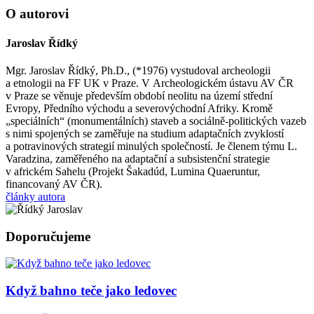
O autorovi
Jaroslav Řídký
Mgr. Jaroslav Řídký, Ph.D., (*1976) vystudoval archeologii
a etnologii na FF UK v Praze. V Archeologickém ústavu AV ČR
v Praze se věnuje především období neolitu na území střední
Evropy, Předního východu a severovýchodní Afriky. Kromě
„speciálních“ (monumentálních) staveb a sociálně-politických vazeb
s nimi spojených se zaměřuje na studium adaptačních zvyklostí
a potravinových strategií minulých společností. Je členem týmu L.
Varadzina, zaměřeného na adaptační a subsistenční strategie
v africkém Sahelu (Projekt Šakadúd, Lumina Quaeruntur,
financovaný AV ČR).
články autora
Doporučujeme
Když bahno teče jako ledovec