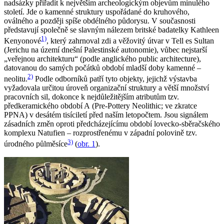
nadsázky přiřadit k největším archeologickým objevům minulého
století. Jde o kamenné struktury uspořádané do kruhového,
oválného a později spíše obdélného půdorysu. V současnosti
představují společně se slavným nálezem britské badatelky Kathleen
1)
Kenyonové
, který zahrnoval zdi a věžovitý útvar v Tell es Sultan
(Jerichu na území dnešní Palestinské autonomie), vůbec nejstarší
„veřejnou architekturu“ (podle anglického public architecture),
datovanou do samých počátků období mladší doby kamenné –
2)
neolitu.
Podle odborníků patří tyto objekty, jejichž výstavba
vyžadovala určitou úroveň organizační struktury a větší množství
pracovních sil, dokonce k nejdůležitějším atributům tzv.
předkeramického období A (Pre-Pottery Neolithic; ve zkratce
PPNA) v desátém tisíciletí před naším letopočtem. Jsou signálem
zásadních změn oproti předcházejícímu období lovecko-sběračského
komplexu Natufien – rozprostřenému v západní polovině tzv.
3)
úrodného půlměsíce
(
obr. 1
).