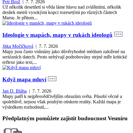
Petr Brož
| 7. 7. 2026
Už několik desetiletí si věda láme hlavu nad zvláštními, několik
desítek metrů vysokými kopci rozesetými po různých částech
Marsu. Je přitom...
Ideologie v mapách, mapy v rukách ideologů
Jitka Močičková
| 7. 7. 2026
Mapy jsou často vnímány jako důvěryhodné médium založené na
seriózních datech. Proto nebývají podrobovány stejné míře kritické
reflexe jako text,...
Když mapa mluví
Jan D. Bláha
| 7. 7. 2026
Mapy patří k nejpřesvědčivějším obrazům světa. Působí věcně a
spolehlivě, nejsou však pouhým otiskem reality. Každá mapa je
výsledkem rozhodnutí,...
Předplatným pomůžete zajistit budoucnost Vesmíru