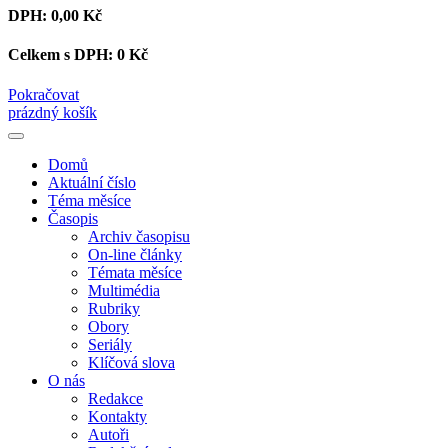
DPH:
0,00 Kč
Celkem s DPH:
0 Kč
Pokračovat
prázdný košík
Domů
Aktuální číslo
Téma měsíce
Časopis
Archiv časopisu
On-line články
Témata měsíce
Multimédia
Rubriky
Obory
Seriály
Klíčová slova
O nás
Redakce
Kontakty
Autoři