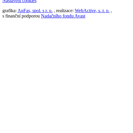
Nastavení cookies
grafika:
AnFas, spol. s r. o.
, realizace:
WebActive, s. r. o.
,
s finanční podporou
Nadačního fondu Avast