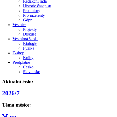
Redakční rada
Historie časopisu
Pro autory
Pro inzerenty
Gdpr
Vesmír+
Projekty
Diskuse
Vesmírná škola
Biologie
Fyzika
E-shop
Knihy
Předplatné
Česko
Slovensko
Aktuální číslo:
2026/7
Téma měsíce:
Mapy