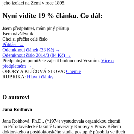
jeho izolaci na Zemi v roce 1895.
Nyní vidíte 19 % článku. Co dál:
Jsem předplatitel, mám plný přístup
Jsem návštěvník
Chci si přečíst celé číslo
Přihlásit
→
Odemknout článek (33 Kč)
→
Odemknout číslo 2014/3 (84 Kč)
→
Předplatným pomůžete zajistit budoucnost Vesmíru.
Více o
předplatném
→
OBORY A KLÍČOVÁ SLOVA:
Chemie
RUBRIKA:
Hlavní články
O autorovi
Jana Roithová
Jana Roithová, Ph.D., (*1974) vystudovala organickou chemii
na Přírodovědecké fakultě Univerzity Karlovy v Praze. Během
doktorského a postdoktorského studia postupně působila ve třech