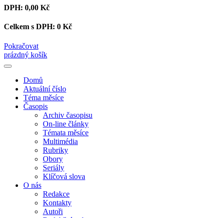
DPH:
0,00 Kč
Celkem s DPH:
0 Kč
Pokračovat
prázdný košík
Domů
Aktuální číslo
Téma měsíce
Časopis
Archiv časopisu
On-line články
Témata měsíce
Multimédia
Rubriky
Obory
Seriály
Klíčová slova
O nás
Redakce
Kontakty
Autoři