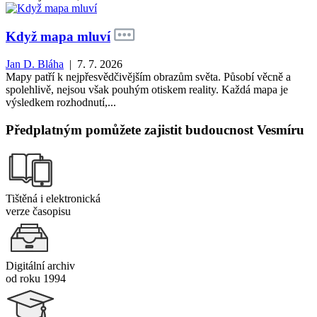
Když mapa mluví
Jan D. Bláha
| 7. 7. 2026
Mapy patří k nejpřesvědčivějším obrazům světa. Působí věcně a
spolehlivě, nejsou však pouhým otiskem reality. Každá mapa je
výsledkem rozhodnutí,...
Předplatným pomůžete zajistit budoucnost Vesmíru
Tištěná i elektronická
verze časopisu
Digitální archiv
od roku 1994