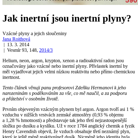
Jak inertní jsou inertní plyny?
Vzácné plyny a jejich sloučeniny
Jana Roithová
| 13. 3. 2014
| Vesmír 93, 148,
2014/3
Helium, neon, argon, krypton, xenon a radioaktivní radon jsou
označovány jako vzácné nebo inertní plyny. Přívlastek inertní by
měl vyjadřovat jejich velmi nízkou reaktivitu nebo přímo chemickou
inertnost.
Tento článek věnuji panu profesorovi Zdeňku Hermanovi k jeho
narozeninám s poděkováním za vše, co mě naučil, a za podporu
a přátelství v osobním životě.
Prvním objeveným vzácným plynem byl argon. Argon tvoří asi 1 %
vzduchu v nižších vrstvách zemské atmosféry (0,93 % objemu
a 1,28 % hmotnosti) a představuje tak jeho třetí nejzastoupenější
složku po dusíku a kyslíku. Už v roce 1784 anglický chemik a fyzik
Henry Cavendish objevil, že vzduch obsahuje třetí neznámý plyn,
který je ještě méně reaktivnínež dusík. Nicméně jeho identita byla