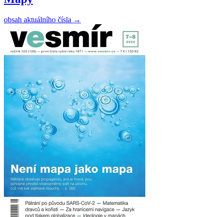
obsah aktuálního čísla
→