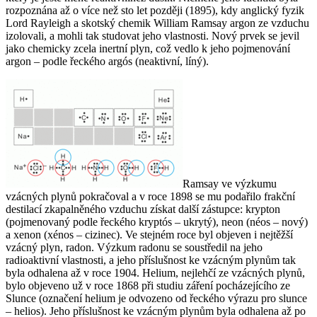
rozpoznána až o více než sto let později (1895), kdy anglický fyzik
Lord Rayleigh a skotský chemik William Ramsay argon ze vzduchu
izolovali, a mohli tak studovat jeho vlastnosti. Nový prvek se jevil
jako chemicky zcela inertní plyn, což vedlo k jeho pojmenování
argon – podle řeckého argós (neaktivní, líný).
Ramsay ve výzkumu
vzácných plynů pokračoval a v roce 1898 se mu podařilo frakční
destilací zkapalněného vzduchu získat další zástupce: krypton
(pojmenovaný podle řeckého kryptós – ukrytý), neon (néos – nový)
a xenon (xénos – cizinec). Ve stejném roce byl objeven i nejtěžší
vzácný plyn, radon. Výzkum radonu se soustředil na jeho
radioaktivní vlastnosti, a jeho příslušnost ke vzácným plynům tak
byla odhalena až v roce 1904. Helium, nejlehčí ze vzácných plynů,
bylo objeveno už v roce 1868 při studiu záření pocházejícího ze
Slunce (označení helium je odvozeno od řeckého výrazu pro slunce
– helios). Jeho příslušnost ke vzácným plynům byla odhalena až po