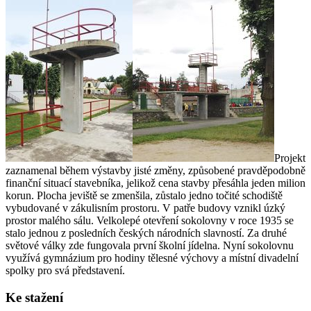
Projekt
zaznamenal během výstavby jisté změny, způsobené pravděpodobně
finanční situací stavebníka, jelikož cena stavby přesáhla jeden milion
korun. Plocha jeviště se zmenšila, zůstalo jedno točité schodiště
vybudované v zákulisním prostoru. V patře budovy vznikl úzký
prostor malého sálu. Velkolepé otevření sokolovny v roce 1935 se
stalo jednou z posledních českých národních slavností. Za druhé
světové války zde fungovala první školní jídelna. Nyní sokolovnu
využívá gymnázium pro hodiny tělesné výchovy a místní divadelní
spolky pro svá představení.
Ke stažení