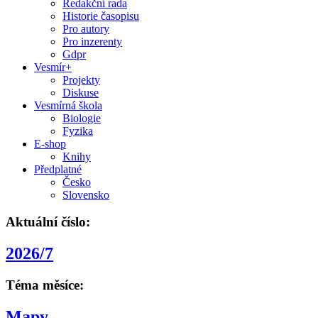
Redakční rada
Historie časopisu
Pro autory
Pro inzerenty
Gdpr
Vesmír+
Projekty
Diskuse
Vesmírná škola
Biologie
Fyzika
E-shop
Knihy
Předplatné
Česko
Slovensko
Aktuální číslo:
2026/7
Téma měsíce:
Mapy