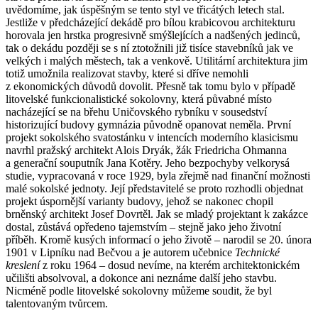
uvědomíme, jak úspěšným se tento styl ve třicátých letech stal.
Jestliže v předcházející dekádě pro bílou krabicovou architekturu
horovala jen hrstka progresivně smýšlejících a nadšených jedinců,
tak o dekádu později se s ní ztotožnili již tisíce stavebníků jak ve
velkých i malých městech, tak a venkově. Utilitární architektura jim
totiž umožnila realizovat stavby, které si dříve nemohli
z ekonomických důvodů dovolit. Přesně tak tomu bylo v případě
litovelské funkcionalistické sokolovny, která půvabné místo
nacházející se na břehu Uničovského rybníku v sousedství
historizující budovy gymnázia původně opanovat neměla. První
projekt sokolského svatostánku v intencích moderního klasicismu
navrhl pražský architekt Alois Dryák, žák Friedricha Ohmanna
a generační souputník Jana Kotěry. Jeho bezpochyby velkorysá
studie, vypracovaná v roce 1929, byla zřejmě nad finanční možnosti
malé sokolské jednoty. Její představitelé se proto rozhodli objednat
projekt úspornější varianty budovy, jehož se nakonec chopil
brněnský architekt Josef Dovrtěl. Jak se mladý projektant k zakázce
dostal, zůstává opředeno tajemstvím – stejně jako jeho životní
příběh. Kromě kusých informací o jeho životě – narodil se 20. února
1901 v Lipníku nad Bečvou a je autorem učebnice
Technické
kreslení
z roku 1964 – dosud nevíme, na kterém architektonickém
učilišti absolvoval, a dokonce ani neznáme další jeho stavbu.
Nicméně podle litovelské sokolovny můžeme soudit, že byl
talentovaným tvůrcem.