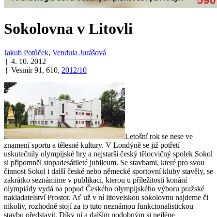
Sokolovna v Litovli
Jakub Potůček
,
Vendula Jurášová
| 4. 10. 2012
| Vesmír 91, 610,
2012/10
Letošní rok se nese ve
znamení sportu a tělesné kultury. V Londýně se již potřetí
uskutečnily olympijské hry a nejstarší český tělocvičný spolek Sokol
si připomněl stopadesátileté jubileum. Se stavbami, které pro svou
činnost Sokol i další české nebo německé sportovní kluby stavěly, se
zakrátko seznámíme v publikaci, kterou u příležitosti konání
olympiády vydá na popud Českého olympijského výboru pražské
nakladatelství Prostor. Ať už v ní litovelskou sokolovnu najdeme či
nikoliv, rozhodně stojí za to tuto neznámou funkcionalistickou
stavbu představit. Díky ní a dalším podobným si nejlépe