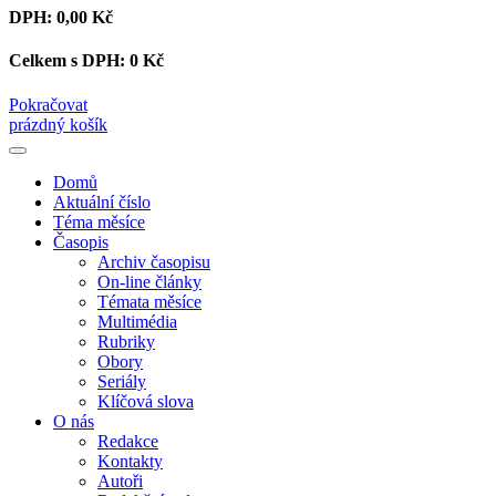
DPH:
0,00 Kč
Celkem s DPH:
0 Kč
Pokračovat
prázdný košík
Domů
Aktuální číslo
Téma měsíce
Časopis
Archiv časopisu
On-line články
Témata měsíce
Multimédia
Rubriky
Obory
Seriály
Klíčová slova
O nás
Redakce
Kontakty
Autoři