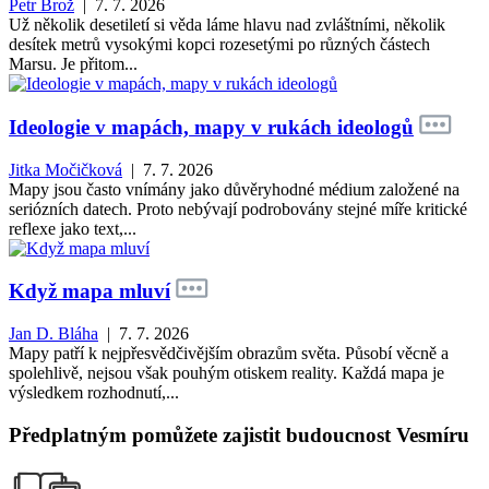
Petr Brož
| 7. 7. 2026
Už několik desetiletí si věda láme hlavu nad zvláštními, několik
desítek metrů vysokými kopci rozesetými po různých částech
Marsu. Je přitom...
Ideologie v mapách, mapy v rukách ideologů
Jitka Močičková
| 7. 7. 2026
Mapy jsou často vnímány jako důvěryhodné médium založené na
seriózních datech. Proto nebývají podrobovány stejné míře kritické
reflexe jako text,...
Když mapa mluví
Jan D. Bláha
| 7. 7. 2026
Mapy patří k nejpřesvědčivějším obrazům světa. Působí věcně a
spolehlivě, nejsou však pouhým otiskem reality. Každá mapa je
výsledkem rozhodnutí,...
Předplatným pomůžete zajistit budoucnost Vesmíru