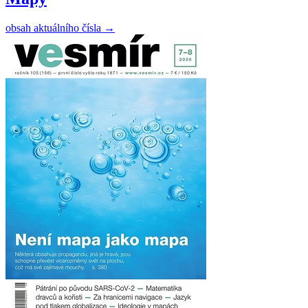
obsah aktuálního čísla
→