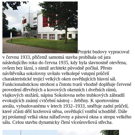
Projekt budovy vypracoval
v červnu 1933, přičemž samotná stavba probíhala od jara
následujícího roku do června 1935, kdy byla slavnostně otevřena,
ovšem bez lázní, s nimiž architekt původně počítal. Přesto
návštěvníka sokolovny uvítalo velkolepé vstupní průčelí
charakteristické trojicí velkých oken osvětlujících hlavní sál.
Funkcionalistickou strohost a čistotu tvarů vhodně doplňuje červené
provedení dřevěných a kovových okenních i dveřních rámů,
vlajkových stožárů, nápisu Sokolovna nebo trubkových zábradlí
evokujících známý cvičební nástroj – žebřiny. K sportovnímu
areálu, vybudovanému v letech 1932–1933, směřuje zadní průčelí,
které zčásti dělí luxferová stěna, osvětlující vnitřní schodiště. Dále
jej prolamují velká okna nářaďovny a pásová okna u stropu velkého
sálu. Celou stavbu dynamicky člení víceúrovňová střecha.