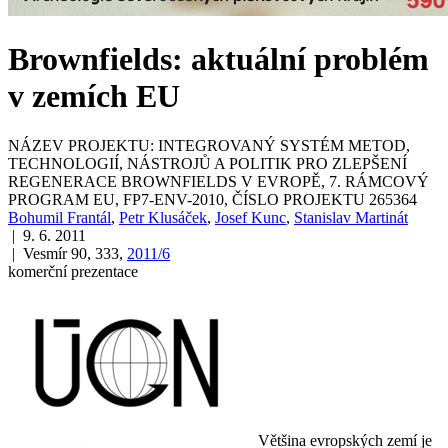
Brownfields: aktuální problém
v zemích EU
NÁZEV PROJEKTU: INTEGROVANÝ SYSTÉM METOD,
TECHNOLOGIÍ, NÁSTROJŮ A POLITIK PRO ZLEPŠENÍ
REGENERACE BROWNFIELDS V EVROPĚ, 7. RÁMCOVÝ
PROGRAM EU, FP7-ENV-2010, ČÍSLO PROJEKTU 265364
Bohumil Frantál
,
Petr Klusáček
,
Josef Kunc
,
Stanislav Martinát
| 9. 6. 2011
| Vesmír 90, 333,
2011/6
komerční prezentace
Většina evropských zemí je