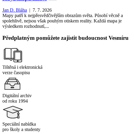
Jan D. Bláha
| 7. 7. 2026
Mapy patří k nejpřesvědčivějším obrazům světa. Působí věcně a
spolehlivě, nejsou však pouhým otiskem reality. Každá mapa je
výsledkem rozhodnutí,...
Předplatným pomůžete zajistit budoucnost Vesmíru
Tištěná i elektronická
verze časopisu
Digitální archiv
od roku 1994
Speciální nabídka
pro školy a studenty