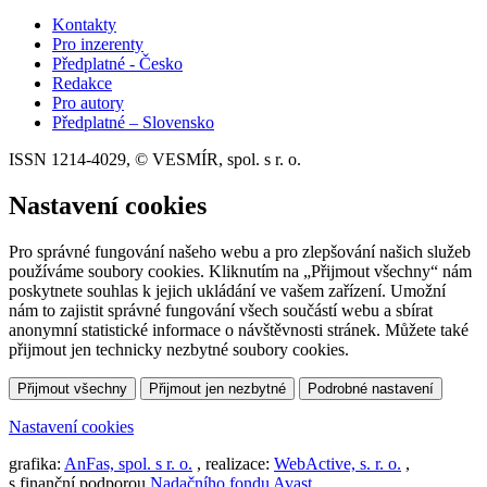
Kontakty
Pro inzerenty
Předplatné - Česko
Redakce
Pro autory
Předplatné – Slovensko
ISSN 1214-4029, © VESMÍR, spol. s r. o.
Nastavení cookies
Pro správné fungování našeho webu a pro zlepšování našich služeb
používáme soubory cookies. Kliknutím na „Přijmout všechny“ nám
poskytnete souhlas k jejich ukládání ve vašem zařízení. Umožní
nám to zajistit správné fungování všech součástí webu a sbírat
anonymní statistické informace o návštěvnosti stránek. Můžete také
přijmout jen technicky nezbytné soubory cookies.
Přijmout všechny
Přijmout jen nezbytné
Podrobné nastavení
Nastavení cookies
grafika:
AnFas, spol. s r. o.
, realizace:
WebActive, s. r. o.
,
s finanční podporou
Nadačního fondu Avast