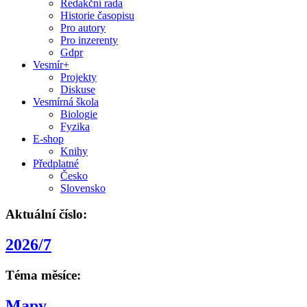
Redakční rada
Historie časopisu
Pro autory
Pro inzerenty
Gdpr
Vesmír+
Projekty
Diskuse
Vesmírná škola
Biologie
Fyzika
E-shop
Knihy
Předplatné
Česko
Slovensko
Aktuální číslo:
2026/7
Téma měsíce:
Mapy