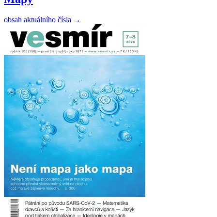
obsah aktuálního čísla
→