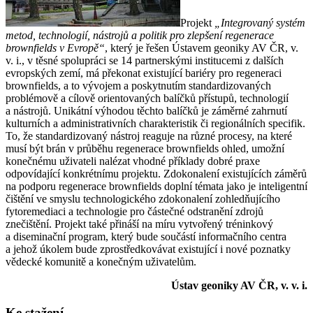
Projekt
„Integrovaný systém
metod, technologií, nástrojů a politik pro zlepšení regenerace
brownfields v Evropě“
, který je řešen Ústavem geoniky AV ČR, v.
v. i., v těsné spolupráci se 14 partnerskými institucemi z dalších
evropských zemí, má překonat existující bariéry pro regeneraci
brownfields, a to vývojem a poskytnutím standardizovaných
problémově a cílově orientovaných balíčků přístupů, technologií
a nástrojů. Unikátní výhodou těchto balíčků je záměrné zahrnutí
kulturních a administrativních charakteristik či regionálních specifik.
To, že standardizovaný nástroj reaguje na různé procesy, na které
musí být brán v průběhu regenerace brownfields ohled, umožní
konečnému uživateli nalézat vhodné příklady dobré praxe
odpovídající konkrétnímu projektu. Zdokonalení existujících záměrů
na podporu regenerace brownfields doplní témata jako je inteligentní
čištění ve smyslu technologického zdokonalení zohledňujícího
fytoremediaci a technologie pro částečné odstranění zdrojů
znečištění. Projekt také přináší na míru vytvořený tréninkový
a diseminační program, který bude součástí informačního centra
a jehož úkolem bude zprostředkovávat existující i nové poznatky
vědecké komunitě a konečným uživatelům.
Ústav geoniky AV ČR, v. v. i.
Ke stažení