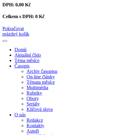
DPH:
0,00 Kč
Celkem s DPH:
0 Kč
Pokračovat
prázdný košík
Domů
Aktuální číslo
Téma měsíce
Časopis
Archiv časopisu
On-line články
Témata měsíce
Multimédia
Rubriky
Obory
Seriály
Klíčová slova
O nás
Redakce
Kontakty
Autoři