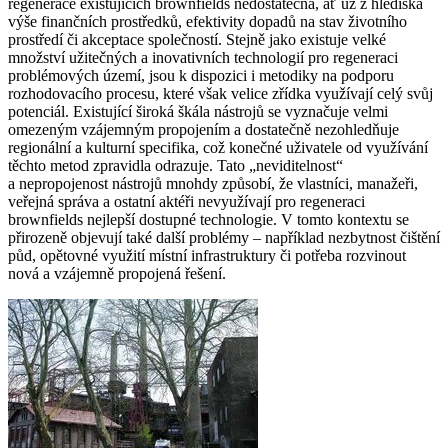
regenerace existujících brownfields nedostatečná, ať už z hlediska
výše finančních prostředků, efektivity dopadů na stav životního
prostředí či akceptace společností. Stejně jako existuje velké
množství užitečných a inovativních technologií pro regeneraci
problémových území, jsou k dispozici i metodiky na podporu
rozhodovacího procesu, které však velice zřídka využívají celý svůj
potenciál. Existující široká škála nástrojů se vyznačuje velmi
omezeným vzájemným propojením a dostatečně nezohledňuje
regionální a kulturní specifika, což konečné uživatele od využívání
těchto metod zpravidla odrazuje. Tato „neviditelnost“
a nepropojenost nástrojů mnohdy způsobí, že vlastníci, manažeři,
veřejná správa a ostatní aktéři nevyužívají pro regeneraci
brownfields nejlepší dostupné technologie. V tomto kontextu se
přirozeně objevují také další problémy – například nezbytnost čištění
půd, opětovné využití místní infrastruktury či potřeba rozvinout
nová a vzájemně propojená řešení.