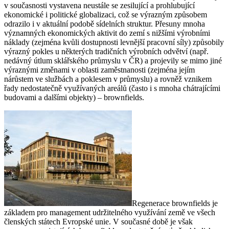
v současnosti vystavena neustále se zesilující a prohlubující
ekonomické i politické globalizaci, což se výrazným způsobem
odrazilo i v aktuální podobě sídelních struktur. Přesuny mnoha
významných ekonomických aktivit do zemí s nižšími výrobními
náklady (zejména kvůli dostupnosti levnější pracovní síly) způsobily
výrazný pokles u některých tradičních výrobních odvětví (např.
nedávný útlum sklářského průmyslu v ČR) a projevily se mimo jiné
výraznými změnami v oblasti zaměstnanosti (zejména jejím
nárůstem ve službách a poklesem v průmyslu) a rovněž vznikem
řady nedostatečně využívaných areálů (často i s mnoha chátrajícími
budovami a dalšími objekty) – brownfields.
Regenerace brownfields je
základem pro management udržitelného využívání země ve všech
členských státech Evropské unie. V současné době je však