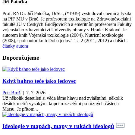
Jiří Patočka
Prof. RNDr. Jiří Patočka, DrSc., (*1939) vystudoval chemii a fyziku
na PřF MU v Brně. Je profesorem toxikologie na Zdravotněsociální
fakultě JU v Českých Budějovicích a emeritním profesorem Fakulty
vojenského zdravotnictví Univerzity obrany v Hradci Králové. Je
autorem knih Vojenská toxikologie (2004), Nutricní toxikologie
(2008), spoluautor knih Doba jedová 1 a 2 (2011, 2012) a dalších.
články autora
Doporučujeme
Když bahno teče jako ledovec
Petr Brož
| 7. 7. 2026
Už několik desetiletí si věda láme hlavu nad zvláštními, několik
desítek metrů vysokými kopci rozesetými po různých částech
Marsu. Je přitom...
Ideologie v mapách, mapy v rukách ideologů