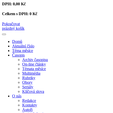
DPH:
0,00 Kč
Celkem s DPH:
0 Kč
Pokračovat
prázdný košík
Domů
Aktuální číslo
Téma měsíce
Časopis
Archiv časopisu
On-line články
Témata měsíce
Multimédia
Rubriky
Obory
Seriály
Klíčová slova
O nás
Redakce
Kontakty
Autoři