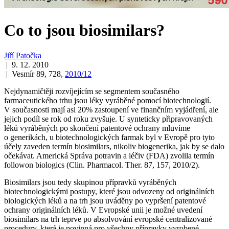
Co to jsou biosimilars?
Jiří Patočka
| 9. 12. 2010
| Vesmír 89, 728,
2010/12
Nejdynamičtěji rozvíjejícím se segmentem současného
farmaceutického trhu jsou léky vyráběné pomocí biotechnologií.
V současnosti mají asi 20% zastoupení ve finančním vyjádření, ale
jejich podíl se rok od roku zvyšuje. U synteticky připravovaných
léků vyráběných po skončení patentové ochrany mluvíme
o generikách, u biotechnologických farmak byl v Evropě pro tyto
účely zaveden termín biosimilars, nikoliv biogenerika, jak by se dalo
očekávat. Americká Správa potravin a léčiv (FDA) zvolila termín
followon biologics (Clin. Pharmacol. Ther. 87, 157, 2010/2).
Biosimilars jsou tedy skupinou přípravků vyráběných
biotechnologickými postupy, které jsou odvozeny od originálních
biologických léků a na trh jsou uváděny po vypršení patentové
ochrany originálních léků. V Evropské unii je možné uvedení
biosimilars na trh teprve po absolvování evropské centralizované
procedury, která je povinná pro všechny přípravky vyrobené