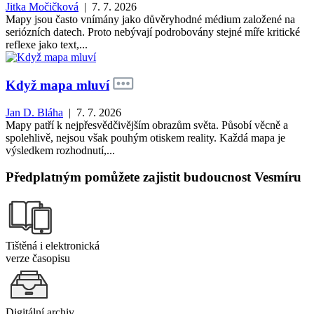
Jitka Močičková
| 7. 7. 2026
Mapy jsou často vnímány jako důvěryhodné médium založené na
seriózních datech. Proto nebývají podrobovány stejné míře kritické
reflexe jako text,...
Když mapa mluví
Jan D. Bláha
| 7. 7. 2026
Mapy patří k nejpřesvědčivějším obrazům světa. Působí věcně a
spolehlivě, nejsou však pouhým otiskem reality. Každá mapa je
výsledkem rozhodnutí,...
Předplatným pomůžete zajistit budoucnost Vesmíru
Tištěná i elektronická
verze časopisu
Digitální archiv