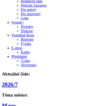
Redakční rada
Historie časopisu
Pro autory
Pro inzerenty
Gdpr
Vesmír+
Projekty
Diskuse
Vesmírná škola
Biologie
Fyzika
E-shop
Knihy
Předplatné
Česko
Slovensko
Aktuální číslo:
2026/7
Téma měsíce:
Mapy