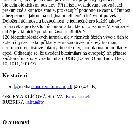
biotechnologickými postupy. Při ní jsou vyžadovány srovnávací
preklinické a klinické studie, prokazující podobnou kvalitu, účinnost
a bezpečnost, jakou má originální referenční léčivý přípravek.
Doložení účinnosti a bezpečnosti je jedinečné pro každý takový
přípravek a pro každou účinnou látku, kterou obsahuje. V současné
době je v klinické praxi používáno přibližně
120 biotechnologických farmak, ale v různých fázích vývoje jich je
kolem čtyř set. Jako příklady je možno uvést růstový hormon,
erytropoetiny, růstové faktory, interferony, monoklonální protilátky
apod. Odhaduje se, že uvedení biosimilars na evropský trh přinese
každoroční úspory v řádu miliard USD (Expert Opin. Biol. Ther.
10, 1011, 2010/7).
Ke stažení
článek ve formátu pdf
[465,43 kB]
OBORY A KLÍČOVÁ SLOVA:
Farmakologie
RUBRIKA:
Aktuality
O autorovi