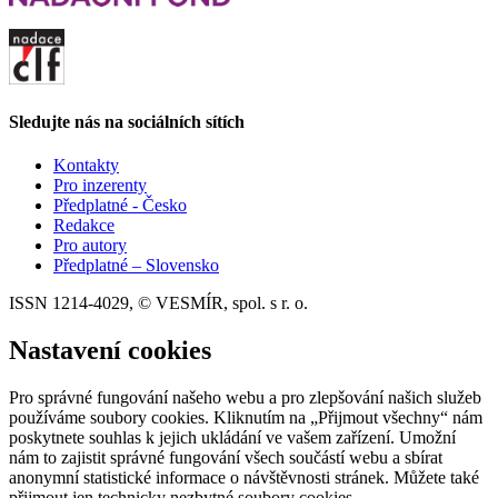
Sledujte nás na sociálních sítích
Kontakty
Pro inzerenty
Předplatné - Česko
Redakce
Pro autory
Předplatné – Slovensko
ISSN 1214-4029, © VESMÍR, spol. s r. o.
Nastavení cookies
Pro správné fungování našeho webu a pro zlepšování našich služeb
používáme soubory cookies. Kliknutím na „Přijmout všechny“ nám
poskytnete souhlas k jejich ukládání ve vašem zařízení. Umožní
nám to zajistit správné fungování všech součástí webu a sbírat
anonymní statistické informace o návštěvnosti stránek. Můžete také
přijmout jen technicky nezbytné soubory cookies.