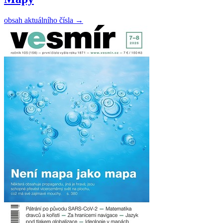
obsah aktuálního čísla
→