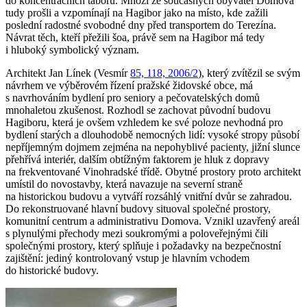
do koncentračních táborů. Mnozí ze současných obyvatel Domova
tudy prošli a vzpomínají na Hagibor jako na místo, kde zažili
poslední radostné svobodné dny před transportem do Terezína.
Návrat těch, kteří přežili šoa, právě sem na Hagibor má tedy
i hluboký symbolický význam.
Architekt Jan Línek (Vesmír
85, 118, 2006/2
), který zvítězil se svým
návrhem ve výběrovém řízení pražské židovské obce, má
s navrhováním bydlení pro seniory a pečovatelských domů
mnohaletou zkušenost. Rozhodl se zachovat původní budovu
Hagiboru, která je ovšem vzhledem ke své poloze nevhodná pro
bydlení starých a dlouhodobě nemocných lidí: vysoké stropy působí
nepříjemným dojmem zejména na nepohyblivé pacienty, jižní slunce
přehřívá interiér, dalším obtížným faktorem je hluk z dopravy
na frekventované Vinohradské třídě. Obytné prostory proto architekt
umístil do novostavby, která navazuje na severní straně
na historickou budovu a vytváří rozsáhlý vnitřní dvůr se zahradou.
Do rekonstruované hlavní budovy situoval společné prostory,
komunitní centrum a administrativu Domova. Vznikl uzavřený areál
s plynulými přechody mezi soukromými a poloveřejnými čili
společnými prostory, který splňuje i požadavky na bezpečnostní
zajištění: jediný kontrolovaný vstup je hlavním vchodem
do historické budovy.