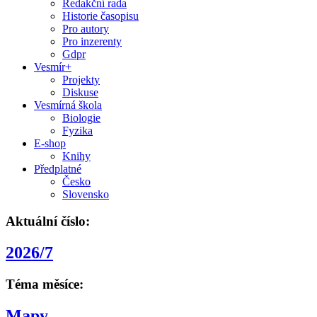
Redakční rada
Historie časopisu
Pro autory
Pro inzerenty
Gdpr
Vesmír+
Projekty
Diskuse
Vesmírná škola
Biologie
Fyzika
E-shop
Knihy
Předplatné
Česko
Slovensko
Aktuální číslo:
2026/7
Téma měsíce:
Mapy