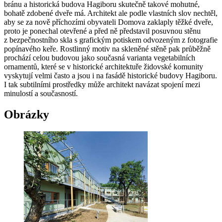
bránu a historická budova Hagiboru skutečně takové mohutné,
bohatě zdobené dveře má. Architekt ale podle vlastních slov nechtěl,
aby se za nově příchozími obyvateli Domova zaklaply těžké dveře,
proto je ponechal otevřené a před ně představil posuvnou stěnu
z bezpečnostního skla s grafickým potiskem odvozeným z fotografie
popínavého keře. Rostlinný motiv na skleněné stěně pak průběžně
prochází celou budovou jako současná varianta vegetabilních
ornamentů, které se v historické architektuře židovské komunity
vyskytují velmi často a jsou i na fasádě historické budovy Hagiboru.
I tak subtilními prostředky může architekt navázat spojení mezi
minulostí a současností.
Obrázky