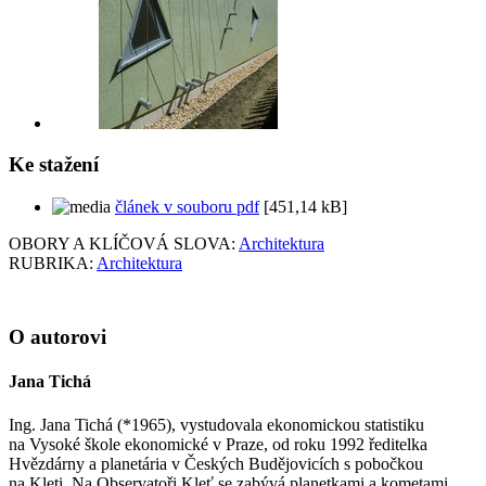
Ke stažení
článek v souboru pdf
[451,14 kB]
OBORY A KLÍČOVÁ SLOVA:
Architektura
RUBRIKA:
Architektura
O autorovi
Jana Tichá
Ing. Jana Tichá (*1965), vystudovala ekonomickou statistiku
na Vysoké škole ekonomické v Praze, od roku 1992 ředitelka
Hvězdárny a planetária v Českých Budějovicích s pobočkou
na Kleti. Na Observatoři Kleť se zabývá planetkami a kometami