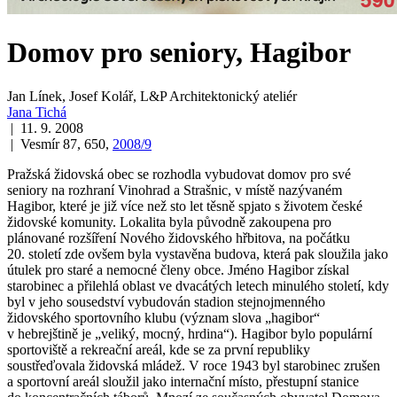
Domov pro seniory, Hagibor
Jan Línek, Josef Kolář, L&P Architektonický ateliér
Jana Tichá
| 11. 9. 2008
| Vesmír 87, 650,
2008/9
Pražská židovská obec se rozhodla vybudovat domov pro své
seniory na rozhraní Vinohrad a Strašnic, v místě nazývaném
Hagibor, které je již více než sto let těsně spjato s životem české
židovské komunity. Lokalita byla původně zakoupena pro
plánované rozšíření Nového židovského hřbitova, na počátku
20. století zde ovšem byla vystavěna budova, která pak sloužila jako
útulek pro staré a nemocné členy obce. Jméno Hagibor získal
starobinec a přilehlá oblast ve dvacátých letech minulého století, kdy
byl v jeho sousedství vybudován stadion stejnojmenného
židovského sportovního klubu (význam slova „hagibor“
v hebrejštině je „veliký, mocný, hrdina“). Hagibor bylo populární
sportoviště a rekreační areál, kde se za první republiky
soustřeďovala židovská mládež. V roce 1943 byl starobinec zrušen
a sportovní areál sloužil jako internační místo, přestupní stanice