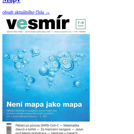
obsah aktuálního čísla
→