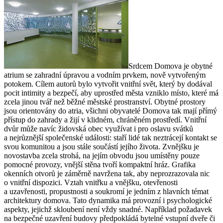
Srdcem Domova je obytné
atrium se zahradní úpravou a vodním prvkem, nově vytvořeným
potokem. Cílem autorů bylo vytvořit vnitřní svět, který by dodával
pocit intimity a bezpečí, aby uprostřed města vzniklo místo, které má
zcela jinou tvář než běžné městské prostranství. Obytné prostory
jsou orientovány do atria, všichni obyvatelé Domova tak mají přímý
přístup do zahrady a žijí v klidném, chráněném prostředí. Vnitřní
dvůr může navíc židovská obec využívat i pro oslavu svátků
a nejrůznější společenské události: staří lidé tak neztrácejí kontakt se
svou komunitou a jsou stále součástí jejího života. Zvnějšku je
novostavba zcela strohá, na jejím obvodu jsou umístěny pouze
pomocné provozy, vnější stěna tvoří kompaktní hráz. Grafika
okenních otvorů je záměrně navržena tak, aby neprozrazovala nic
o vnitřní dispozici. Vztah vnitřku a vnějšku, otevřenosti
a uzavřenosti, propustnosti a soukromí je jedním z hlavních témat
architektury domova. Tato dynamika má provozní i psychologické
aspekty, jejichž skloubení není vždy snadné. Například požadavek
na bezpečné uzavření budovy předpokládá bytelné vstupní dveře či