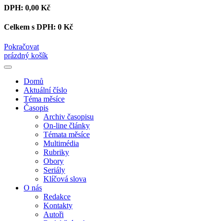
DPH:
0,00 Kč
Celkem s DPH:
0 Kč
Pokračovat
prázdný košík
Domů
Aktuální číslo
Téma měsíce
Časopis
Archiv časopisu
On-line články
Témata měsíce
Multimédia
Rubriky
Obory
Seriály
Klíčová slova
O nás
Redakce
Kontakty
Autoři