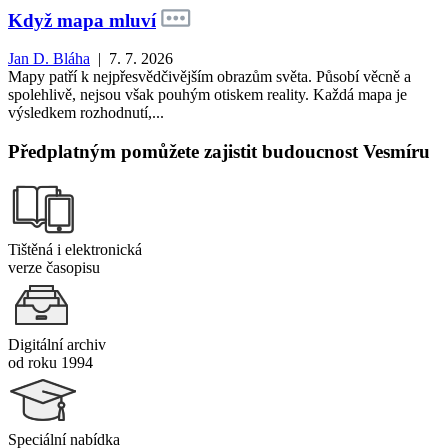
Když mapa mluví
Jan D. Bláha
| 7. 7. 2026
Mapy patří k nejpřesvědčivějším obrazům světa. Působí věcně a
spolehlivě, nejsou však pouhým otiskem reality. Každá mapa je
výsledkem rozhodnutí,...
Předplatným pomůžete zajistit budoucnost Vesmíru
Tištěná i elektronická
verze časopisu
Digitální archiv
od roku 1994
Speciální nabídka