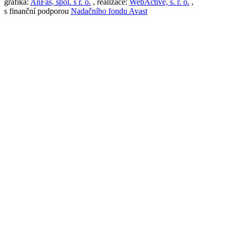
grafika:
AnFas, spol. s r. o.
, realizace:
WebActive, s. r. o.
,
s finanční podporou
Nadačního fondu Avast