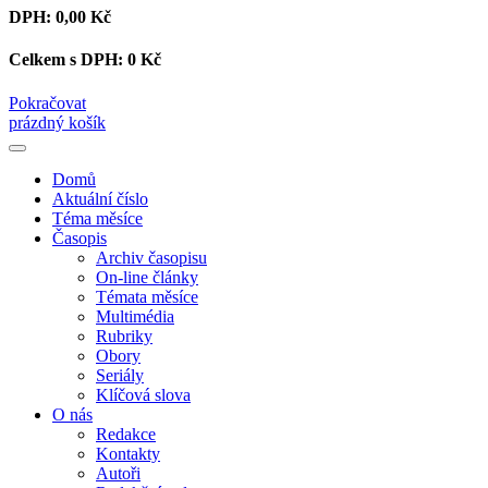
DPH:
0,00 Kč
Celkem s DPH:
0 Kč
Pokračovat
prázdný košík
Domů
Aktuální číslo
Téma měsíce
Časopis
Archiv časopisu
On-line články
Témata měsíce
Multimédia
Rubriky
Obory
Seriály
Klíčová slova
O nás
Redakce
Kontakty
Autoři