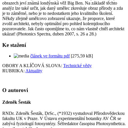
obrazech jeví známá londýnská věž Big Ben. Na základě těchto
analýz lze také určit, jak daný umělec zkresluje obraz přírody a zda
je to záměrné, nebo je to nedostatkem jeho kvalitního školení.
Někdy zřejmě umělcovo zobrazení ukazuje, že proporce, které
zvolil architekt, nebyly optimální pro pohled kolemjdoucího
pozorovatele. Jak často opomíjíme to, co nám vlastně chtěl architekt
ukázat! (Photonics Spectra, duben 2007, s. 26 a 28.)
Ke stažení
článek ve formátu pdf
[275,59 kB]
OBORY A KLÍČOVÁ SLOVA:
Technické vědy
RUBRIKA:
Aktuality
O autorovi
Zdeněk Šesták
RNDr. Zdeněk Šesták, DrSc., (*1932) vystudoval Přírodovědeckou
fakultu UK v Praze. V Ústavu experimentální botaniky AV ČR se
zabývá fyziologií fotosyntézy. Šéfredaktor časopisu Photosynthetica.