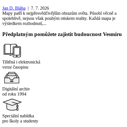
Jan D. Bláha
| 7. 7. 2026
Mapy patří k nejpřesvědčivějším obrazům světa. Působí věcně a
spolehlivě, nejsou však pouhým otiskem reality. Každá mapa je
výsledkem rozhodnutí,...
Předplatným pomůžete zajistit budoucnost Vesmíru
Tištěná i elektronická
verze časopisu
Digitální archiv
od roku 1994
Speciální nabídka
pro školy a studenty