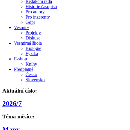
Redakční rada
Historie časopisu
Pro autory
Pro inzerenty
Gdpr
Vesmír+
Projekty
Diskuse
Vesmírná škola
Biologie
Fyzika
E-shop
Knihy
Předplatné
Česko
Slovensko
Aktuální číslo:
2026/7
Téma měsíce:
Mapy