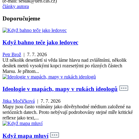
(e-mail: sestak@ueb.cas.cz)
články autora
Doporučujeme
Když bahno teče jako ledovec
Petr Brož
| 7. 7. 2026
Už několik desetiletí si věda láme hlavu nad zvláštními, několik
desítek metrů vysokými kopci rozesetými po různých částech
Marsu. Je přitom...
Ideologie v mapách, mapy v rukách ideologů
Jitka Močičková
| 7. 7. 2026
Mapy jsou často vnímány jako důvěryhodné médium založené na
seriózních datech. Proto nebývají podrobovány stejné míře kritické
reflexe jako text,...
Když mapa mluví