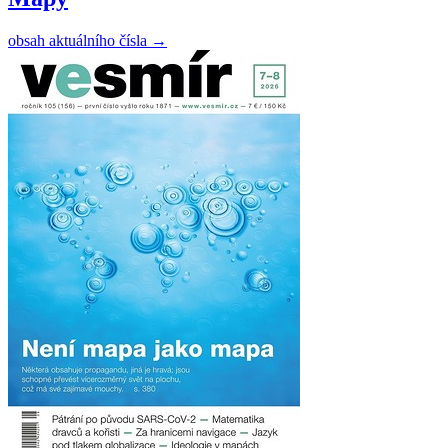
obsah aktuálního čísla
→