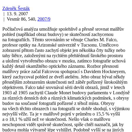
Zdeněk Šesták
| 13. 9. 2007
| Vesmír 86, 540,
2007/9
Počítačová analýza umožňuje spolehlivě a přesně srovnat malířův
pohled (například obraz budovy) se skutečností zachycenou
na fotografiích. Těmto srovnáním se věnuje Charles M. Falco,
profesor optiky na Arizonské univerzitě v Tucsonu. Umělcovo
zobrazení přitom často zachytí objekt jen několika črty tužky nebo
tahy štětce, založenými na rychlém přehlédnutí širokého prostoru
a uložení vytvořeného obrazu v mozku, zatímco fotografie uchová
každý detail okamžitého optického záznamu. Rozbor přesnosti
malířovy práce začal Falcovou spoluprací s Davidem Hockneyem,
který zachycoval pohled ze dveří ateliéru. Jeho obraz býval někdy
přesnějším zobrazením skutečnosti než záběr pořízený širokoúhlým
objektivem. Falco také srovnával sérii devíti obrazů, jimiž v letech
1903 až 1905 zachytil Claude Monet budovy parlamentu v Londýně
za různých denních dob a různých klimatických podmínek, s obrysy
budov na současné fotografii pořízené z téhož místa. Obrysy
na všech těchto obrazech i na fotografii se dobře shodují, s výjimkou
nejvyšší věže. Ta je v malířově pojetí v průměru o 15,5 % vyšší
a o 18,1 % užší než ve skutečnosti. Nešlo však o malířovu
neschopnost vidět správně skutečnost, spíše chtěl naznačit, jak by
budova mohla výtvarně lépe vyhlížet. Podobně vyšší se na jiných