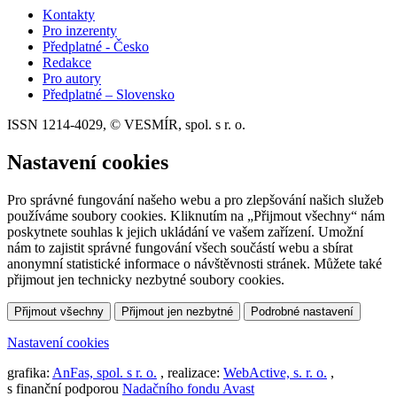
Kontakty
Pro inzerenty
Předplatné - Česko
Redakce
Pro autory
Předplatné – Slovensko
ISSN 1214-4029, © VESMÍR, spol. s r. o.
Nastavení cookies
Pro správné fungování našeho webu a pro zlepšování našich služeb
používáme soubory cookies. Kliknutím na „Přijmout všechny“ nám
poskytnete souhlas k jejich ukládání ve vašem zařízení. Umožní
nám to zajistit správné fungování všech součástí webu a sbírat
anonymní statistické informace o návštěvnosti stránek. Můžete také
přijmout jen technicky nezbytné soubory cookies.
Přijmout všechny
Přijmout jen nezbytné
Podrobné nastavení
Nastavení cookies
grafika:
AnFas, spol. s r. o.
, realizace:
WebActive, s. r. o.
,
s finanční podporou
Nadačního fondu Avast