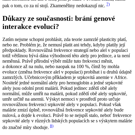
7)
pak o tom, co za ní stojí. Zkameněliny nedokazují nic.
Důkazy ze současnosti: brání genové
interakce evoluci?
Zatím nejsme schopni prohlásit, zda teorie zamrzlé plasticity platí,
nebo ne. Problém je, že nemusí platit ani tehdy, kdyby platily její
předpoklady. Rovnovážná frekvence strategií nebo alel v populaci
totiž většinou bývá dána výhodností této alely pro jedince, a ta není
neměnná. Právě přírodní výběr může tuto frekvenci měnit,
a dokonce až na nulu, nebo naopak na 100 %, čímž by mohla
evoluce (změna frekvence alel v populaci) probíhat i u druhů údajně
zamrzlých. Učebnicovým příkladem je srpkovitá anemie v Africe.
Nositelé jedné normální alely pro hemoglobin a jedné srpkovité
alely jsou odolní proti malárii. Pokud jedinec zdědí obě alely
normální, může umřít na malárii, pokud zdědí obě alely srpkovité,
umře určitě na anemii. Výskyt nemoci v prostředí proto určuje
rovnovážnou frekvenci srpkovité alely v populaci. Pokud však
malárie zmizí úplně, rovnovážná frekvence srpkovité alely bude
nulová, a dojde k evoluci. Právě to se nejspíš stalo, neboť frekvence
srpkovité alely v různých lidských populacích se s výskytem malárie
8)
do značné míry shoduje.