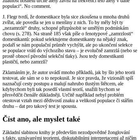
zdatnost nositelů určité alely závisí na frekvenci této alely v dané
populaci“. No comment.
J. Flegr tvrdí, že domestikace byla sice zkoušena u mnoha druhů
zvířat, ale povedla se jen u menšiny z nich. To by měly být ty
„nezamrzlé“ druhy, schopné přizpůsobit se umělým podmínkám
chovu (s. 278). Na straně 185 však píše o fenotypové „zamrzlosti“
domestikantů: pokud selektujeme domestikanty na nějaký znak,
podaří se nám populační průměr vychýlit, ale po ukončení selekce
se populace vrátí do výchozího stavu – je evolučně zamrzlá (nebo se
prostě obnoví původní selekční tlaky). Jsou tedy domestikanti
plastičtí, nebo zamrzlí?
Zklamáním je, že autor uvádí mnoho příkladů, jak by šlo jeho teorii
testovat, ale sám se o to nepokusil. Je sice pravda, že vizionáři spíš
naznačují cesty postupu a malují nahrubo tlustým štětcem, ale
kdybychom byli tak posedlí vlastní teorií, snažili bychom se
přesvědčit čtenáře důkladněji. Určitě například nebyl problém
otestovat vztah mezi dědivostí znaku a velikostí populace či stářím
druhu – dat pro takový test je spousta.
Číst ano, ale myslet také
Základní slabinou knihy je především nezodpovědné žonglování
s fakty, uznávanými teoriemi, diskutabilními interpretacemi až ničím