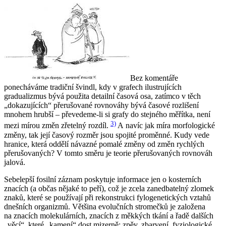
Bez komentáře
ponecháváme tradiční švindl, kdy v grafech ilustrujících
gradualizmus bývá použita detailní časová osa, zatímco v těch
„dokazujících“ přerušované rovnováhy bývá časové rozlišení
mnohem hrubší – převedeme-li si grafy do stejného měřítka, není
3)
mezi mírou změn zřetelný rozdíl.
A navíc jak míra morfologické
změny, tak její časový rozměr jsou spojité proměnné. Kudy vede
hranice, která oddělí návazné pomalé změny od změn rychlých
přerušovaných? V tomto směru je teorie přerušovaných rovnováh
jalová.
Sebelepší fosilní záznam poskytuje informace jen o kosterních
znacích (a občas nějaké to peří), což je zcela zanedbatelný zlomek
znaků, které se používají při rekonstrukci fylogenetických vztahů
dnešních organizmů. Většina evolučních stromečků je založena
na znacích molekulárních, znacích z měkkých tkání a řadě dalších
„věcí“, které „kamení“ dost mizerně: zpěv, zbarvení, fyziologické