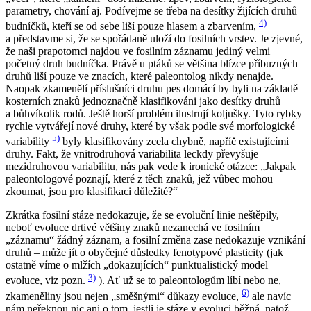
parametry, chování aj. Podívejme se třeba na desítky žijících druhů
4)
budníčků, kteří se od sebe liší pouze hlasem a zbarvením,
a představme si, že se spořádaně uloží do fosilních vrstev. Je zjevné,
že naši prapotomci najdou ve fosilním záznamu jediný velmi
početný druh budníčka. Právě u ptáků se většina blízce příbuzných
druhů liší pouze ve znacích, které paleontolog nikdy nenajde.
Naopak zkamenělí příslušníci druhu pes domácí by byli na základě
kosterních znaků jednoznačně klasifikováni jako desítky druhů
a bůhvíkolik rodů. Ještě horší problém ilustrují koljušky. Tyto rybky
rychle vytvářejí nové druhy, které by však podle své morfologické
5)
variability
byly klasifikovány zcela chybně, napříč existujícími
druhy. Fakt, že vnitrodruhová variabilita leckdy převyšuje
mezidruhovou variabilitu, nás pak vede k ironické otázce: „Jakpak
paleontologové poznají, které z těch znaků, jež vůbec mohou
zkoumat, jsou pro klasifikaci důležité?“
Zkrátka fosilní stáze nedokazuje, že se evoluční linie neštěpily,
neboť evoluce drtivé většiny znaků nezanechá ve fosilním
„záznamu“ žádný záznam, a fosilní změna zase nedokazuje vznikání
druhů – může jít o obyčejné důsledky fenotypové plasticity (jak
ostatně víme o mlžích „dokazujících“ punktualistický model
3)
evoluce, viz pozn.
). Ať už se to paleontologům líbí nebo ne,
6)
zkameněliny jsou nejen „směšnými“ důkazy evoluce,
ale navíc
nám neřeknou nic ani o tom, jestli je stáze v evoluci běžná, natož