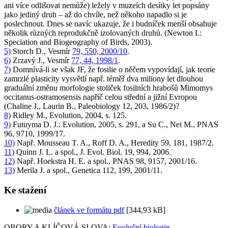
ani více odlišovat nemůže) ležely v muzeích desítky let popsány
jako jediný druh – až do chvíle, než někoho napadlo si je
poslechnout. Dnes se navíc ukazuje, že i budníček menší obsahuje
několik různých reprodukčně izolovaných druhů. (Newton I.:
Speciation and Biogeography of Birds, 2003).
5)
Storch D., Vesmír
79, 550, 2000/10
.
6)
Zrzavý J., Vesmír
77, 44, 1998/1
.
7)
Domnívá-li se však JF, že fosilie o něčem vypovídají, jak teorie
zamrzlé plasticity vysvětlí např. téměř dva miliony let dlouhou
graduální změnu morfologie stoliček fosilních hrabošů
Mimomys
occitanus-ostramosensis
napříč
celou
střední a jižní Evropou
(Chaline J., Laurin B., Paleobiology 12, 203, 1986/2)?
8)
Ridley M., Evolution, 2004, s. 125.
9)
Futuyma D. J.: Evolution, 2005, s. 291, a Su C., Nei M., PNAS
96, 9710, 1999/17.
10)
Např. Mousseau T. A., Roff D. A., Heredity 59, 181, 1987/2.
11)
Quinn J. L. a spol., J. Evol. Biol. 19, 994, 2006.
12)
Např. Hoekstra H. E. a spol., PNAS 98, 9157, 2001/16.
13)
Merila J. a spol., Genetica 112, 199, 2001/11.
Ke stažení
článek ve formátu pdf
[344,93 kB]
OBORY A KLÍČOVÁ SLOVA:
Evoluční biologie