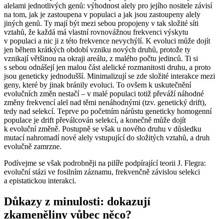
alelami jednotlivých genů: výhodnost alely pro jejího nositele závisí
na tom, jak je zastoupena v populaci a jak jsou zastoupeny alely
jiných genů. Ty mají být mezi sebou propojeny v tak složité síti
vztahů, že každá má vlastní rovnovážnou frekvenci výskytu
v populaci a nic ji z této frekvence nevychýlí. K evoluci může dojít
jen během krátkých období vzniku nových druhů, protože ty
vznikají většinou na okraji areálu, z malého počtu jedinců. Ti si
s sebou odnášejí jen malou část alelické rozmanitosti druhu, a proto
jsou geneticky jednodušší. Minimalizují se zde složité interakce mezi
geny, které by jinak bránily evoluci. To ovšem k uskutečnění
evolučních změn nestačí – v malé populaci totiž převáží náhodné
změny frekvencí alel nad těmi nenáhodnými (tzv. genetický drift),
tedy nad selekcí. Teprve po početním nárůstu geneticky homogenní
populace je drift převálcován selekcí, a konečně může dojít
k evoluční změně. Postupně se však u nového druhu v důsledku
mutací nahromadí nové alely vstupující do složitých vztahů, a druh
evolučně zamrzne.
Podívejme se však podrobněji na pilíře podpírající teorii J. Flegra:
evoluční stázi ve fosilním záznamu, frekvenčně závislou selekci
a epistatickou interakci.
Důkazy z minulosti: dokazují
zkameněliny vůbec něco?