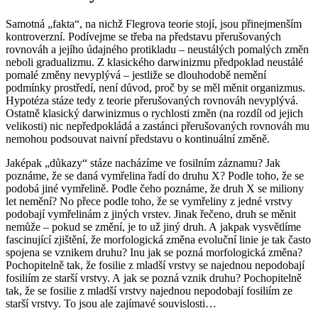
Samotná „fakta“, na nichž Flegrova teorie stojí, jsou přinejmenším
kontroverzní. Podívejme se třeba na představu přerušovaných
rovnováh a jejího údajného protikladu – neustálých pomalých změn
neboli gradualizmu. Z klasického darwinizmu předpoklad neustálé
pomalé změny nevyplývá – jestliže se dlouhodobě nemění
podmínky prostředí, není důvod, proč by se měl měnit organizmus.
Hypotéza stáze tedy z teorie přerušovaných rovnováh nevyplývá.
Ostatně klasický darwinizmus o
rychlosti
změn (na rozdíl od jejich
velikosti
) nic nepředpokládá a zastánci přerušovaných rovnováh mu
nemohou podsouvat naivní představu o kontinuální změně.
Jaképak „důkazy“ stáze nacházíme ve fosilním záznamu? Jak
poznáme, že se daná vymřelina řadí do druhu X? Podle toho, že se
podobá jiné vymřelině. Podle čeho poznáme, že druh X se miliony
let nemění? No přece podle toho, že se vymřeliny z jedné vrstvy
podobají vymřelinám z jiných vrstev. Jinak řečeno, druh se měnit
nemůže – pokud se změní, je to už jiný druh. A jakpak vysvětlíme
fascinující zjištění, že morfologická změna evoluční linie je tak často
spojena se vznikem druhu? Inu jak se pozná morfologická změna?
Pochopitelně tak, že fosilie z mladší vrstvy se najednou nepodobají
fosiliím ze starší vrstvy. A jak se pozná vznik druhu? Pochopitelně
tak, že se fosilie z mladší vrstvy najednou nepodobají fosiliím ze
starší vrstvy. To jsou ale zajímavé souvislosti…