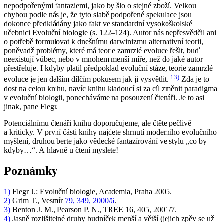
nepodpořenými fantaziemi, jako by šlo o stejné zboží. Velkou
chybou podle nás je, že tyto slabě podpořené spekulace jsou
dokonce předkládány jako fakt ve standardní vysokoškolské
učebnici Evoluční biologie (s. 122–124). Autor nás nepřesvědčil ani
o potřebě formulovat k dnešnímu darwinizmu alternativní teorii,
poněvadž problémy, které má teorie zamrzlé evoluce řešit, buď
neexistují vůbec, nebo v mnohem menší míře, než do jaké autor
přestřeluje. I kdyby platil předpoklad evoluční stáze, teorie zamrzlé
13)
evoluce je jen dalším dílčím pokusem jak ji vysvětlit.
Zda je to
dost na celou knihu, navíc knihu kladoucí si za cíl změnit paradigma
v evoluční biologii, ponecháváme na posouzení čtenáři. Je to asi
jinak, pane Flegr.
Potenciálnímu čtenáři knihu doporučujeme, ale čtěte pečlivě
a kriticky. V první části knihy najdete shrnutí moderního evolučního
myšlení, druhou berte jako vědecké fantazírování ve stylu „co by
kdyby…“. A hlavně u čtení myslete!
Poznámky
1)
Flegr J.: Evoluční biologie, Academia, Praha 2005.
2)
Grim T., Vesmír
79, 349, 2000/6
.
3)
Benton J. M., Pearson P. N., TREE 16, 405, 2001/7.
4)
Jasně rozlišitelné druhy budníček menší a větší (jejich zpěv se už