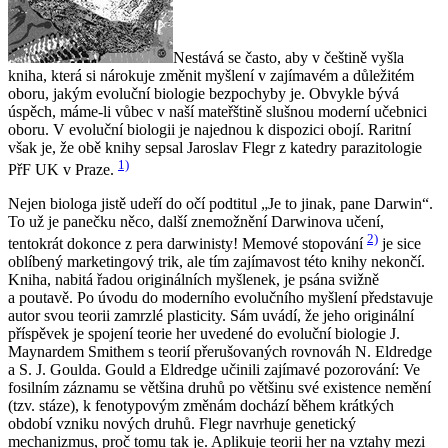
Nestává se často, aby v češtině vyšla
kniha, která si nárokuje změnit myšlení v zajímavém a důležitém
oboru, jakým evoluční biologie bezpochyby je. Obvykle bývá
úspěch, máme-li vůbec v naší mateřštině slušnou moderní učebnici
oboru. V evoluční biologii je najednou k dispozici obojí. Raritní
však je, že obě knihy sepsal Jaroslav Flegr z katedry parazitologie
1)
PřF UK v Praze.
Nejen biologa jistě udeří do očí podtitul „Je to jinak, pane Darwin“.
To už je panečku něco, další znemožnění Darwinova učení,
2)
tentokrát dokonce z pera darwinisty! Memové stopování
je sice
oblíbený marketingový trik, ale tím zajímavost této knihy nekončí.
Kniha, nabitá řadou originálních myšlenek, je psána svižně
a poutavě. Po úvodu do moderního evolučního myšlení představuje
autor svou teorii zamrzlé plasticity. Sám uvádí, že jeho originální
příspěvek je spojení teorie her uvedené do evoluční biologie J.
Maynardem Smithem s teorií přerušovaných rovnováh N. Eldredge
a S. J. Goulda. Gould a Eldredge učinili zajímavé pozorování: Ve
fosilním záznamu se většina druhů po většinu své existence nemění
(tzv. stáze), k fenotypovým změnám dochází během krátkých
období vzniku nových druhů. Flegr navrhuje genetický
mechanizmus, proč tomu tak je. Aplikuje teorii her na vztahy mezi