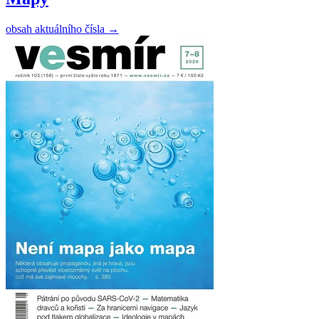
obsah aktuálního čísla
→