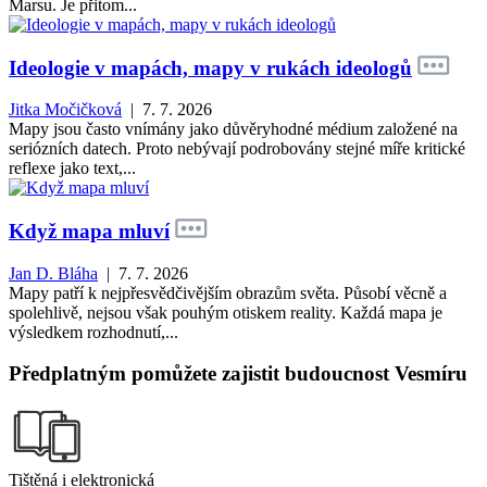
Marsu. Je přitom...
Ideologie v mapách, mapy v rukách ideologů
Jitka Močičková
| 7. 7. 2026
Mapy jsou často vnímány jako důvěryhodné médium založené na
seriózních datech. Proto nebývají podrobovány stejné míře kritické
reflexe jako text,...
Když mapa mluví
Jan D. Bláha
| 7. 7. 2026
Mapy patří k nejpřesvědčivějším obrazům světa. Působí věcně a
spolehlivě, nejsou však pouhým otiskem reality. Každá mapa je
výsledkem rozhodnutí,...
Předplatným pomůžete zajistit budoucnost Vesmíru
Tištěná i elektronická