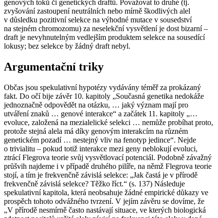
genových toků či genetických draftů. Považovat to druhé (tj.
zvyšování zastoupení neutrálních nebo mírně škodlivých alel
v důsledku pozitivní selekce na výhodné mutace v sousedství
na stejném chromozomu) za neselekční vysvětlení je dost bizarní –
draft je nevyhnutelným vedlejším produktem selekce na sousedící
lokusy; bez selekce by žádný draft nebyl.
Argumentační triky
Občas jsou spekulativní hypotézy vydávány téměř za prokázaný
fakt. Do očí bije závěr 10. kapitoly „Současná genetika
nedokáže
jednoznačně odpovědět na otázku, … jaký význam mají pro
utváření znaků … genové interakce“ a začátek 11. kapitoly „…
evoluce, založená na mezialelické selekci …
nemůže
probíhat proto,
protože stejná alela má díky genovým interakcím na různém
genetickém pozadí … nestejný vliv na fenotyp jedince“. Nejde
o trivialitu – pokud totiž interakce mezi geny neblokují evoluci,
ztrácí Flegrova teorie svůj vysvětlovací potenciál. Podobně závažný
průšvih najdeme i v případě druhého pilíře, na němž Flegrova teorie
stojí, a tím je frekvenčně závislá selekce: „Jak častá je v přírodě
frekvenčně závislá selekce? Těžko říct.“ (s. 137) Následuje
spekulativní kapitola, která neobsahuje žádné empirické důkazy ve
prospěch tohoto odvážného tvrzení. V jejím závěru se dovíme, že
„V přírodě
nesmírně často
nastávají situace, ve kterých biologická