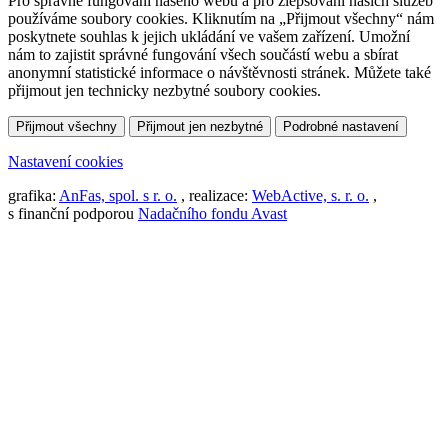
Pro správné fungování našeho webu a pro zlepšování našich služeb
používáme soubory cookies. Kliknutím na „Přijmout všechny“ nám
poskytnete souhlas k jejich ukládání ve vašem zařízení. Umožní
nám to zajistit správné fungování všech součástí webu a sbírat
anonymní statistické informace o návštěvnosti stránek. Můžete také
přijmout jen technicky nezbytné soubory cookies.
Přijmout všechny
Přijmout jen nezbytné
Podrobné nastavení
Nastavení cookies
grafika:
AnFas, spol. s r. o.
, realizace:
WebActive, s. r. o.
,
s finanční podporou
Nadačního fondu Avast