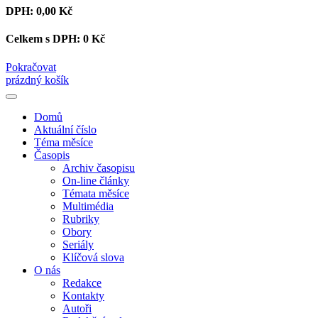
DPH:
0,00 Kč
Celkem s DPH:
0 Kč
Pokračovat
prázdný košík
Domů
Aktuální číslo
Téma měsíce
Časopis
Archiv časopisu
On-line články
Témata měsíce
Multimédia
Rubriky
Obory
Seriály
Klíčová slova
O nás
Redakce
Kontakty
Autoři