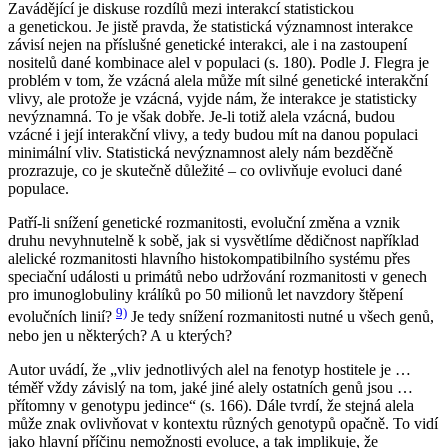
Zavádějící je diskuse rozdílů mezi interakcí statistickou
a genetickou. Je jistě pravda, že
statistická
významnost interakce
závisí nejen na příslušné
genetické
interakci, ale i na zastoupení
nositelů dané kombinace alel v populaci (s. 180). Podle J. Flegra je
problém v tom, že vzácná alela může mít silné
genetické
interakční
vlivy, ale protože je vzácná, vyjde nám, že interakce je
statisticky
nevýznamná. To je však dobře. Je-li totiž alela vzácná, budou
vzácné i její interakční vlivy, a tedy budou mít na danou populaci
minimální vliv. Statistická nevýznamnost alely nám bezděčně
prozrazuje, co je skutečně důležité – co ovlivňuje evoluci dané
populace.
Patří-li snížení genetické rozmanitosti, evoluční změna a vznik
druhu nevyhnutelně k sobě, jak si vysvětlíme dědičnost například
alelické rozmanitosti hlavního histokompatibilního systému přes
speciační události u primátů nebo udržování rozmanitosti v genech
pro imunoglobuliny králíků po 50 milionů let
navzdory štěpení
9)
evolučních linií?
Je tedy snížení rozmanitosti nutné u všech genů,
nebo jen u některých? A u kterých?
Autor uvádí, že „vliv jednotlivých alel na fenotyp hostitele je …
téměř vždy závislý na tom, jaké jiné alely ostatních genů jsou …
přítomny v genotypu jedince“ (s. 166). Dále tvrdí, že stejná alela
může znak ovlivňovat v kontextu různých genotypů opačně. To vidí
jako hlavní příčinu nemožnosti evoluce, a tak implikuje, že