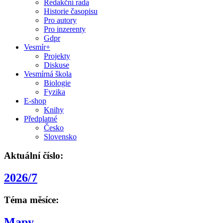
Redakční rada
Historie časopisu
Pro autory
Pro inzerenty
Gdpr
Vesmír+
Projekty
Diskuse
Vesmírná škola
Biologie
Fyzika
E-shop
Knihy
Předplatné
Česko
Slovensko
Aktuální číslo:
2026/7
Téma měsíce:
Mapy