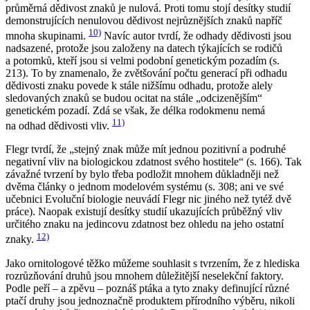
průměrná dědivost znaků je nulová. Proti tomu stojí desítky studií
demonstrujících nenulovou dědivost nejrůznějších znaků napříč
10)
mnoha skupinami.
Navíc autor tvrdí, že odhady dědivosti jsou
nadsazené, protože jsou založeny na datech týkajících se rodičů
a potomků, kteří jsou si velmi podobní genetickým pozadím (s.
213). To by znamenalo, že zvětšování počtu generací při odhadu
dědivosti znaku povede k stále nižšímu odhadu, protože alely
sledovaných znaků se budou ocitat na stále „odcizenějším“
genetickém pozadí. Zdá se však, že délka rodokmenu nemá
11)
na odhad dědivosti vliv.
Flegr tvrdí, že „stejný znak může mít jednou pozitivní a podruhé
negativní vliv na biologickou zdatnost svého hostitele“ (s. 166). Tak
závažné tvrzení by bylo třeba podložit mnohem důkladněji než
dvěma články o jednom modelovém systému (s. 308; ani ve své
učebnici Evoluční biologie neuvádí Flegr nic jiného než tytéž dvě
práce). Naopak existují desítky studií ukazujících průběžný vliv
určitého znaku na jedincovu zdatnost bez ohledu na jeho ostatní
12)
znaky.
Jako ornitologové těžko můžeme souhlasit s tvrzením, že z hlediska
rozrůzňování druhů jsou mnohem důležitější neselekční faktory.
Podle peří – a zpěvu – poznáš ptáka a tyto znaky
definující
různé
ptačí druhy jsou jednoznačně produktem přírodního výběru, nikoli