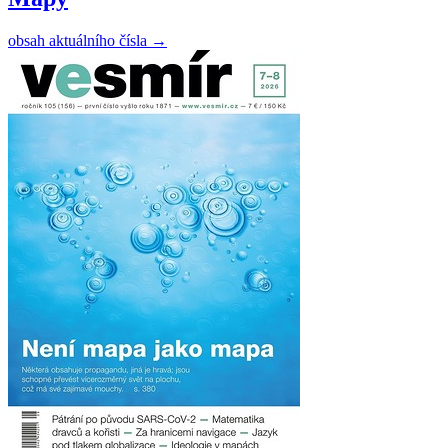
obsah aktuálního čísla
→