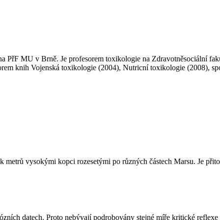
u na PřF MU v Brně. Je profesorem toxikologie na Zdravotněsociální fa
rem knih Vojenská toxikologie (2004), Nutricní toxikologie (2008), sp
ítek metrů vysokými kopci rozesetými po různých částech Marsu. Je přito
ích datech. Proto nebývají podrobovány stejné míře kritické reflexe ja