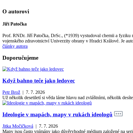
O autorovi
Jiří Patočka
Prof. RNDr. Jiří Patočka, DrSc., (*1939) vystudoval chemii a fyzik
vojenského zdravotnictví Univerzity obrany v Hradci Králové. Je auto
články autora
Doporučujeme
Když bahno teče jako ledovec
Petr Brož
| 7. 7. 2026
Už několik desetiletí si věda láme hlavu nad zvláštními, několik des
Ideologie v mapách, mapy v rukách ideologů
Jitka Močičková
| 7. 7. 2026
Mapy jsou často vnímány jako důvěryhodné médium založené na seriózn