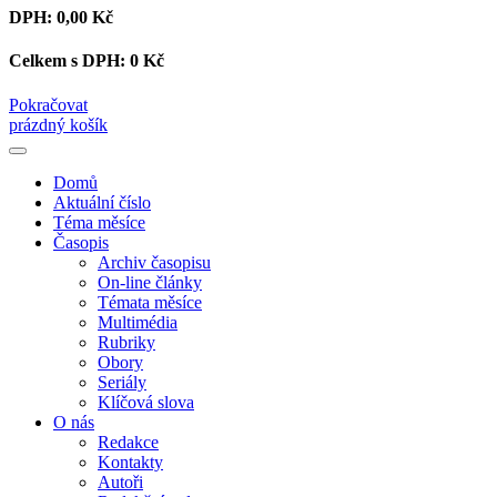
DPH:
0,00 Kč
Celkem s DPH:
0 Kč
Pokračovat
prázdný košík
Domů
Aktuální číslo
Téma měsíce
Časopis
Archiv časopisu
On-line články
Témata měsíce
Multimédia
Rubriky
Obory
Seriály
Klíčová slova
O nás
Redakce
Kontakty
Autoři