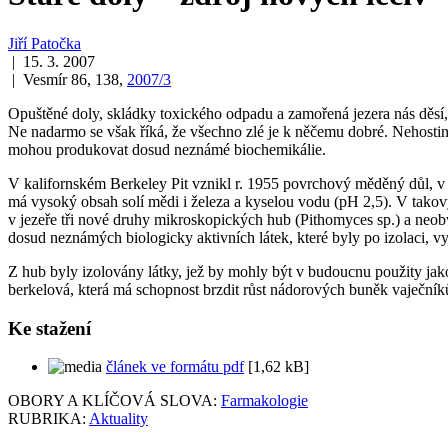
Jiří Patočka
| 15. 3. 2007
| Vesmír 86, 138,
2007/3
Opuštěné doly, skládky toxického odpadu a zamořená jezera nás děsí, p
Ne nadarmo se však říká, že všechno zlé je k něčemu dobré. Nehostin
mohou produkovat dosud neznámé biochemikálie.
V kalifornském Berkeley Pit vznikl r. 1955 povrchový měděný důl, v n
má vysoký obsah solí mědi i železa a kyselou vodu (pH 2,5). V tak
v jezeře tři nové druhy mikroskopických hub (
Pithomyces
sp.) a neob
dosud neznámých biologicky aktivních látek, které byly po izolaci,
Z hub byly izolovány látky, jež by mohly být v budoucnu použity jako 
berkelová, která má schopnost brzdit růst nádorových buněk vaječník
Ke stažení
článek ve formátu pdf
[1,62 kB]
OBORY A KLÍČOVÁ SLOVA:
Farmakologie
RUBRIKA:
Aktuality