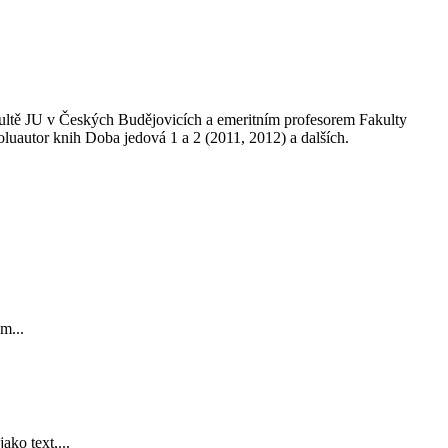
kultě JU v Českých Budějovicích a emeritním profesorem Fakulty
oluautor knih Doba jedová 1 a 2 (2011, 2012) a dalších.
m...
ko text,...