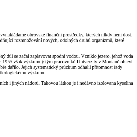
i vynakládáme obrovské finanční prostředky, kterých nikdy není dost.
ýhodňující rozmnožování nových, odolných druhů organizmů, které
ěný důl se začal zaplavovat spodní vodou. Vzniklo jezero, jehož voda
oce 1955 však výzkumný tým pracovníků Univerzity v Montaně objevil
bře dařilo. Jejich systematický průzkum odhalil přítomnost řady
toxikologickému výzkumu.
cních i jiných nádorů. Takovou látkou je i nedávno izolovaná kyselina