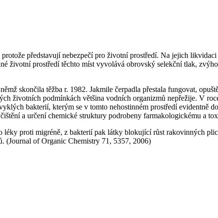
rotože představují nebezpečí pro životní prostředí. Na jejich likvidac
né životní prostředí těchto míst vyvolává obrovský selekční tlak, zv
ěmž skončila těžba r. 1982. Jakmile čerpadla přestala fungovat, opušt
ových životních podmínkách většina vodních organizmů nepřežije. V r
vyklých bakterií, kterým se v tomto nehostinném prostředí evidentně do
 vyčištění a určení chemické struktury podrobeny farmakologickému a 
léky proti migréně, z bakterií pak látky blokující růst rakovinných pli
ů. (Journal of Organic Chemistry 71, 5357, 2006)