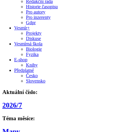
Redakční rada
Historie časopisu
Pro autory
Pro inzerenty
Gdpr
Vesmír+
Projekty
Diskuse
Vesmírná škola
Biologie
Fyzika
E-shop
Knihy
Předplatné
Česko
Slovensko
Aktuální číslo:
2026/7
Téma měsíce:
Mapy